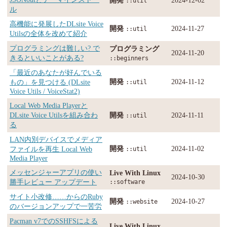
::util
ル
高機能に発展したDLsite Voice
開発
2024-11-27
::util
Utilsの全体を改めて紹介
プログラミングは難しい? で
プログラミング
2024-11-20
きるといいことがある?
::beginners
「最近のあなたが好んでいる
開発
2024-11-12
もの」を見つける (DLsite
::util
Voice Utils / VoiceStat2)
Local Web Media Playerと
DLsite Voice Utilsを組み合わ
開発
2024-11-11
::util
る
LAN内別デバイスでメディア
開発
2024-11-02
ファイルを再生 Local Web
::util
Media Player
メッセンジャーアプリの使い
Live With Linux
2024-10-30
勝手レビュー アップデート
::software
サイト小改修……からのRuby
開発
2024-10-27
::website
のバージョンアップで一苦労
Pacman v7でのSSHFSによる
Live With Linux