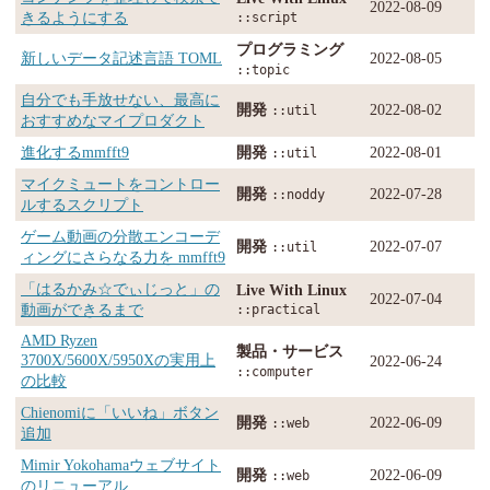
2022-08-09
きるようにする
::script
プログラミング
新しいデータ記述言語 TOML
2022-08-05
::topic
自分でも手放せない、最高に
開発
2022-08-02
::util
おすすめなマイプロダクト
進化するmmfft9
開発
2022-08-01
::util
マイクミュートをコントロー
開発
2022-07-28
::noddy
ルするスクリプト
ゲーム動画の分散エンコーデ
開発
2022-07-07
::util
ィングにさらなる力を mmfft9
「はるかみ☆でぃじっと」の
Live With Linux
2022-07-04
動画ができるまで
::practical
AMD Ryzen
製品・サービス
3700X/5600X/5950Xの実用上
2022-06-24
::computer
の比較
Chienomiに「いいね」ボタン
開発
2022-06-09
::web
追加
Mimir Yokohamaウェブサイト
開発
2022-06-09
::web
のリニューアル