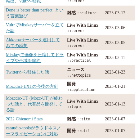
転出、Vultrへ移転
::server
Done is better than perfect. とい
雑感
2023-03-12
::culture
う言葉遊び
VultrでMisskeyサーバーを立て
Live With Linux
2023-03-06
た話
::server
Akkomaサーバーを運用して
Live With Linux
2023-03-05
みての感想
::server
Misskeyで画像を圧縮してドラ
Live With Linux
2023-02-11
イブや帯域を節約
::practical
ニュース
Twitterから移住した話
2023-01-23
::nettopics
開発
Mozcdict-EXTの今後の方針
2023-01-21
::application
Mozcdic-UT (Mozc-UT)が終わ
Live With Linux
った話と、代替品を開発して
2023-01-13
::topic
る話
2022 Chienomi Stats
雑感
2023-01-07
::site
caraudio-toolsがラウドネスノ
開発
2023-01-07
::util
ーマライゼーションに対応