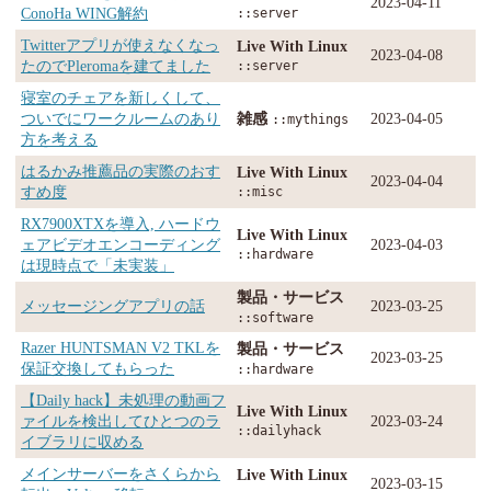
2023-04-11
ConoHa WING解約
::server
Twitterアプリが使えなくなっ
Live With Linux
2023-04-08
たのでPleromaを建てました
::server
寝室のチェアを新しくして、
ついでにワークルームのあり
雑感
2023-04-05
::mythings
方を考える
はるかみ推薦品の実際のおす
Live With Linux
2023-04-04
すめ度
::misc
RX7900XTXを導入, ハードウ
Live With Linux
ェアビデオエンコーディング
2023-04-03
::hardware
は現時点で「未実装」
製品・サービス
メッセージングアプリの話
2023-03-25
::software
Razer HUNTSMAN V2 TKLを
製品・サービス
2023-03-25
保証交換してもらった
::hardware
【Daily hack】未処理の動画フ
Live With Linux
ァイルを検出してひとつのラ
2023-03-24
::dailyhack
イブラリに収める
メインサーバーをさくらから
Live With Linux
2023-03-15