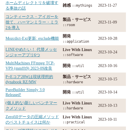
ホームディレクトリを破壊す
雑感
2023-11-27
::mythings
る事故の話
コンティークス・アイガーを
製品・サービス
捨て、ハーマンミラー・ミラ
2023-11-09
::room
2を導入
開発
Mozcdict-Ext更新: exclude機能
2023-10-28
::application
LINEやめたい！ 代替メッセ
Live With Linux
2023-10-24
ンジャーアプリ6つ
::software
MultiMachines FFmpeg TCP-
開発
2023-10-16
::util
VP9 (mmfft9) 2023-09改良
P+Eコア28Wは現状理想的
製品・サービス
2023-10-15
dynabook RZ/MW
::hardware
PureBuilder Simply 3.0
開発
2023-10-14
::util
Released!
(個人的な)新しいベンチマー
Live With Linux
2023-10-13
クメソッド
::hardware
Zerofillデータの圧縮メソッド
Live With Linux
2023-10-11
のベストチョイスは何か
::practical