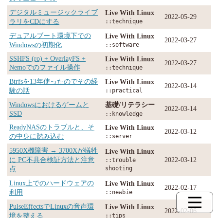
デジタルミュージックライブ
Live With Linux
2022-05-29
ラリをCDにする
::technique
デュアルブート環境下での
Live With Linux
2022-03-27
Windowsの初期化
::software
SSHFS (ro) + OverlayFS +
Live With Linux
2022-03-27
Nemoでのファイル操作
::technique
Btrfsを13年使ったのでその経
Live With Linux
2022-03-14
験の話
::practical
Windowsにおけるゲームと
基礎/リテラシー
2022-03-14
SSD
::knowledge
ReadyNASのトラブルと、そ
Live With Linux
2022-03-12
の中身に踏み込む
::server
5950X機障害 → 3700Xが犠牲
Live With Linux
に PC不具合検証方法と注意
2022-03-12
::trouble
点
shooting
Linux上でのハードウェアの
Live With Linux
2022-02-17
利用
::newbie
PulseEffectsでLinuxの音声環
Live With Linux
2022-02-06
境を整える
::tips