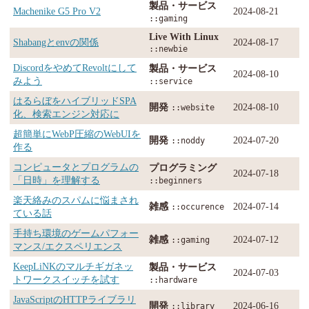
製品・サービス
Machenike G5 Pro V2
2024-08-21
::gaming
Live With Linux
Shabangとenvの関係
2024-08-17
::newbie
DiscordをやめてRevoltにして
製品・サービス
2024-08-10
みよう
::service
はるらぼをハイブリッドSPA
開発
2024-08-10
::website
化、検索エンジン対応に
超簡単にWebP圧縮のWebUIを
開発
2024-07-20
::noddy
作る
コンピュータとプログラムの
プログラミング
2024-07-18
「日時」を理解する
::beginners
楽天絡みのスパムに悩まされ
雑感
2024-07-14
::occurence
ている話
手持ち環境のゲームパフォー
雑感
2024-07-12
::gaming
マンス/エクスペリエンス
KeepLiNKのマルチギガネッ
製品・サービス
2024-07-03
トワークスイッチを試す
::hardware
JavaScriptのHTTPライブラリ
開発
2024-06-16
::library