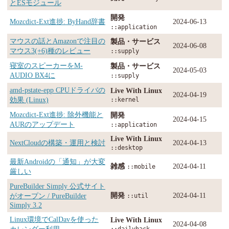
とESモジュール
開発
Mozcdict-Ext進捗: ByHand辞書
2024-06-13
::application
マウスの話とAmazonで注目の
製品・サービス
2024-06-08
マウス3(+6)種のレビュー
::supply
寝室のスピーカーをM-
製品・サービス
2024-05-03
AUDIO BX4に
::supply
amd-pstate-epp CPUドライバの
Live With Linux
2024-04-19
効果 (Linux)
::kernel
Mozcdict-Ext進捗: 除外機能と
開発
2024-04-15
AURのアップデート
::application
Live With Linux
NextCloudの構築・運用と検討
2024-04-13
::desktop
最新Androidの「通知」が大変
雑感
2024-04-11
::mobile
厳しい
PureBuilder Simply 公式サイト
開発
2024-04-11
がオープン / PureBuilder
::util
Simply 3.2
Linux環境でCalDavを使った
Live With Linux
2024-04-08
カレンダー利用
::dailyhack