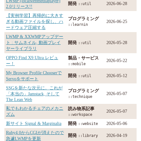
LWMP (localwebmediaplayer)
開発
2026-06-28
::util
2.0リリース!!
【実例学習】再帰的に大きす
プログラミング
ぎる動画ファイルを探し、ハ
2026-06-25
::learnin
ードウェア圧縮する
LWMP & XXWMPアップデー
ト : サムネイル, 動画プレイ
開発
2026-05-28
::util
ヤーライブラリ
OPPO Find X9 Ultra レビュ
製品・サービス
2026-05-22
ー！
::mobile
My Browser Profile Chooserで
開発
2026-05-12
::util
Servoをサポート
SSGを新たな次元に。これが
プログラミング
2026-05-07
「本当の」Jamstack, そして
::technique
The Lean Web
私でもわかるチェアのメカニ
読み物系記事
2026-05-07
ズム
::workspace
新サイト Signal & Marginalia
開発
2026-05-06
::website
Ruby4.0からCGIが消えたので
開発
2026-04-19
::library
急遽LWMPを更新