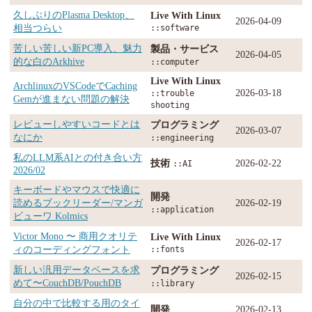
久しぶりのPlasma Desktop、
Live With Linux
2026-04-09
相当つらい
::software
苦しい苦しい新PC導入、魅力
製品・サービス
2026-04-05
的な白のArkhive
::computer
Live With Linux
ArchlinuxのVSCodeでCaching
2026-03-18
::trouble
Gemが進まない問題の解決
shooting
レビューしやすいコードとは
プログラミング
2026-03-07
なにか
::engineering
私のLLM系AIとの付き合い方
技術
2026-02-22
::AI
2026/02
キーボードやマウスで快適に
開発
読めるブックリーダー/マンガ
2026-02-19
::application
ビューワ Kolmics
Victor Mono 〜 商用クオリテ
Live With Linux
2026-02-17
ィのコーディングフォント
::fonts
新しい汎用データベースを求
プログラミング
2026-02-15
めて〜CouchDB/PouchDB
::library
自分の中で比較する用のタイ
開発
2026-02-13