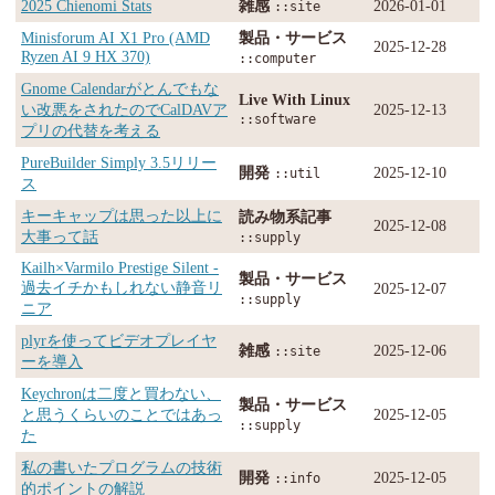
2025 Chienomi Stats
雑感
2026-01-01
::site
Minisforum AI X1 Pro (AMD
製品・サービス
2025-12-28
Ryzen AI 9 HX 370)
::computer
Gnome Calendarがとんでもな
Live With Linux
い改悪をされたのでCalDAVア
2025-12-13
::software
プリの代替を考える
PureBuilder Simply 3.5リリー
開発
2025-12-10
::util
ス
キーキャップは思った以上に
読み物系記事
2025-12-08
大事って話
::supply
Kailh×Varmilo Prestige Silent -
製品・サービス
過去イチかもしれない静音リ
2025-12-07
::supply
ニア
plyrを使ってビデオプレイヤ
雑感
2025-12-06
::site
ーを導入
Keychronは二度と買わない、
製品・サービス
と思うくらいのことではあっ
2025-12-05
::supply
た
私の書いたプログラムの技術
開発
2025-12-05
::info
的ポイントの解説