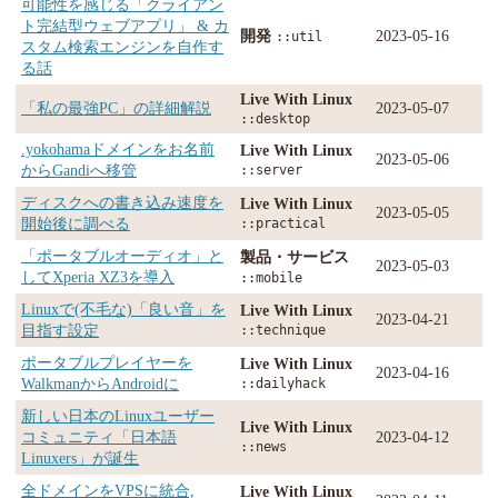
可能性を感じる「クライアン
ト完結型ウェブアプリ」 & カ
開発
2023-05-16
::util
スタム検索エンジンを自作す
る話
Live With Linux
「私の最強PC」の詳細解説
2023-05-07
::desktop
.yokohamaドメインをお名前
Live With Linux
2023-05-06
からGandiへ移管
::server
ディスクへの書き込み速度を
Live With Linux
2023-05-05
開始後に調べる
::practical
「ポータブルオーディオ」と
製品・サービス
2023-05-03
してXperia XZ3を導入
::mobile
Linuxで(不毛な)「良い音」を
Live With Linux
2023-04-21
目指す設定
::technique
ポータブルプレイヤーを
Live With Linux
2023-04-16
WalkmanからAndroidに
::dailyhack
新しい日本のLinuxユーザー
Live With Linux
コミュニティ「日本語
2023-04-12
::news
Linuxers」が誕生
全ドメインをVPSに統合,
Live With Linux