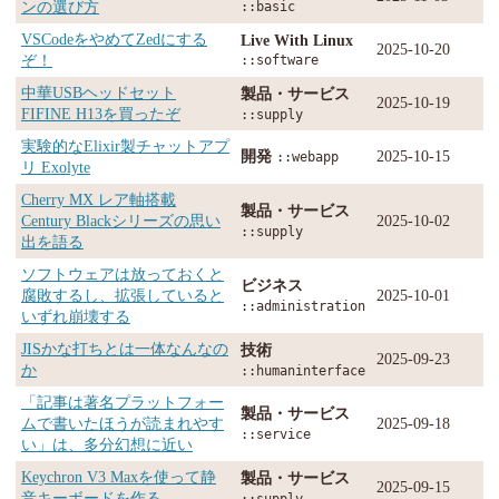
ンの選び方
::basic
VSCodeをやめてZedにする
Live With Linux
2025-10-20
ぞ！
::software
中華USBヘッドセット
製品・サービス
2025-10-19
FIFINE H13を買ったぞ
::supply
実験的なElixir製チャットアプ
開発
2025-10-15
::webapp
リ Exolyte
Cherry MX レア軸搭載
製品・サービス
Century Blackシリーズの思い
2025-10-02
::supply
出を語る
ソフトウェアは放っておくと
ビジネス
腐敗するし、拡張していると
2025-10-01
::administration
いずれ崩壊する
JISかな打ちとは一体なんなの
技術
2025-09-23
か
::humaninterface
「記事は著名プラットフォー
製品・サービス
ムで書いたほうが読まれやす
2025-09-18
::service
い」は、多分幻想に近い
Keychron V3 Maxを使って静
製品・サービス
2025-09-15
音キーボードを作る
::supply