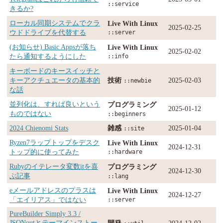
::service
きるか?
ローカル同期システムでクラ
Live With Linux
2025-02-25
ウドドライブを代替する
::server
(お知らせ) Basic Appsが落ち
Live With Linux
2025-02-02
たら通知するようにした
::info
キーボードのキースイッチと
キーアクチュエータの基本的
技術
2025-02-03
::newbie
な話
並列化は、すれば良いという
プログラミング
2025-01-12
ものではない
::beginners
2024 Chienomi Stats
雑感
2025-01-04
::site
Ryzen7ラップトップをデスク
Live With Linux
2024-12-31
トップ的に使ってみた
::hardware
Rubyのイテレータ変数itを喜
プログラミング
2024-12-30
ぶ記事
::lang
eメールアドレスのプラスは
Live With Linux
2024-12-27
「エイリアス」ではない
::server
PureBuilder Simply 3.3 /
JSONoutとテーマインストー
開発
2024-12-02