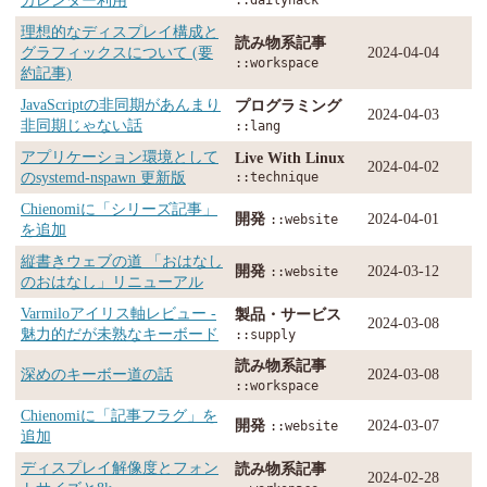
理想的なディスプレイ構成と
読み物系記事
グラフィックスについて (要
2024-04-04
::workspace
約記事)
JavaScriptの非同期があんまり
プログラミング
2024-04-03
非同期じゃない話
::lang
アプリケーション環境として
Live With Linux
2024-04-02
のsystemd-nspawn 更新版
::technique
Chienomiに「シリーズ記事」
開発
2024-04-01
::website
を追加
縦書きウェブの道 「おはなし
開発
2024-03-12
::website
のおはなし」リニューアル
Varmiloアイリス軸レビュー -
製品・サービス
2024-03-08
魅力的だが未熟なキーボード
::supply
読み物系記事
深めのキーボー道の話
2024-03-08
::workspace
Chienomiに「記事フラグ」を
開発
2024-03-07
::website
追加
ディスプレイ解像度とフォン
読み物系記事
2024-02-28