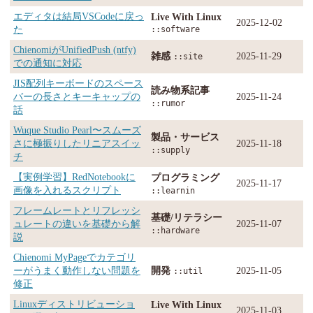
エディタは結局VSCodeに戻っ
Live With Linux
2025-12-02
た
::software
ChienomiがUnifiedPush (ntfy)
雑感
2025-11-29
::site
での通知に対応
JIS配列キーボードのスペース
読み物系記事
バーの長さとキーキャップの
2025-11-24
::rumor
話
Wuque Studio Pearl〜スムーズ
製品・サービス
さに極振りしたリニアスイッ
2025-11-18
::supply
チ
【実例学習】RedNotebookに
プログラミング
2025-11-17
画像を入れるスクリプト
::learnin
フレームレートとリフレッシ
基礎/リテラシー
ュレートの違いを基礎から解
2025-11-07
::hardware
説
Chienomi MyPageでカテゴリ
ーがうまく動作しない問題を
開発
2025-11-05
::util
修正
Linuxディストリビューショ
Live With Linux
2025-11-03