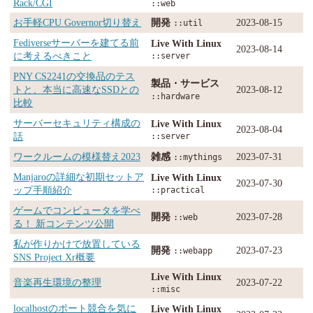
Rack/CGI
::web
お手軽CPU Governor切り替え
開発
2023-08-15
::util
Fediverseサーバーを建てる前
Live With Linux
2023-08-14
に考えるべきこと
::server
PNY CS2241の交換品のテス
製品・サービス
トと、本当に高速なSSDとの
2023-08-12
::hardware
比較
サーバーセキュリティ構成の
Live With Linux
2023-08-04
話
::server
ワークルームの模様替え2023
雑感
2023-07-31
::mythings
Manjaroの詳細な初期セットア
Live With Linux
2023-07-30
ップ手順紹介
::practical
ゲームでコンピュータを学べ
開発
2023-07-28
::web
る！ 新コンテンツ公開
私が作りかけで放置している
開発
2023-07-23
::webapp
SNS Project Xr概要
Live With Linux
音楽再生環境の整理
2023-07-22
::misc
localhostのポート競合を気に
Live With Linux