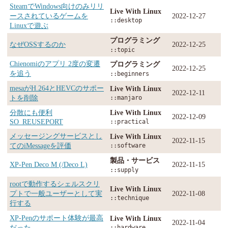
SteamでWindows向けのみリリ
Live With Linux
ースされているゲームを
2022-12-27
::desktop
Linuxで遊ぶ
プログラミング
なぜOSSするのか
2022-12-25
::topic
Chienomiのアプリ 2度の変遷
プログラミング
2022-12-25
を追う
::beginners
mesaがH.264とHEVCのサポー
Live With Linux
2022-12-11
トを削除
::manjaro
分散にも便利
Live With Linux
2022-12-09
SO_REUSEPORT
::practical
メッセージングサービスとし
Live With Linux
2022-11-15
てのiMessageを評価
::software
製品・サービス
XP-Pen Deco M (/Deco L)
2022-11-15
::supply
rootで動作するシェルスクリ
Live With Linux
プトで一般ユーザーとして実
2022-11-08
::technique
行する
XP-Penのサポート体験が最高
Live With Linux
2022-11-04
だった
::hardware