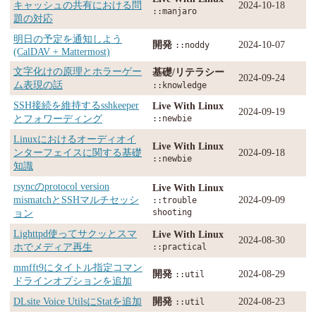
キャッシュの共有における問
2024-10-18
::manjaro
題の対応
明日の予定を通知しよう
開発
2024-10-07
::noddy
(CalDAV + Mattermost)
文字化けの原理とホラーゲー
基礎/リテラシー
2024-09-24
ム表現の話
::knowledge
SSH接続を維持するsshkeeper
Live With Linux
2024-09-19
とフォワーディング
::newbie
Linuxにおけるオーディオイ
Live With Linux
ンターフェイスに関する基礎
2024-09-18
::newbie
知識
rsyncのprotocol version
Live With Linux
mismatchとSSHマルチセッシ
2024-09-09
::trouble
ョン
shooting
Lighttpd使ってサクッとスマ
Live With Linux
2024-08-30
ホでメディア再生
::practical
mmfft9にタイトル指定コマン
開発
2024-08-29
::util
ドラインオプションを追加
DLsite Voice UtilsにStatを追加
開発
2024-08-23
::util