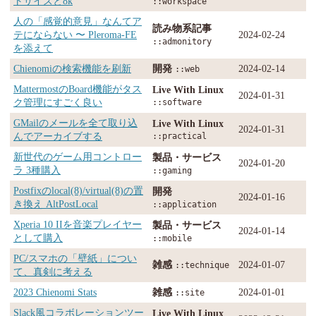
トサイズと8k
::workspace
人の「感覚的意見」なんてア
読み物系記事
テにならない 〜 Pleroma-FE
2024-02-24
::admonitory
を添えて
Chienomiの検索機能を刷新
開発
2024-02-14
::web
MattermostのBoard機能がタス
Live With Linux
2024-01-31
ク管理にすごく良い
::software
GMailのメールを全て取り込
Live With Linux
2024-01-31
んでアーカイブする
::practical
新世代のゲーム用コントロー
製品・サービス
2024-01-20
ラ 3種購入
::gaming
Postfixのlocal(8)/virtual(8)の置
開発
2024-01-16
き換え AltPostLocal
::application
Xperia 10 IIを音楽プレイヤー
製品・サービス
2024-01-14
として購入
::mobile
PC/スマホの「壁紙」につい
雑感
2024-01-07
::technique
て、真剣に考える
2023 Chienomi Stats
雑感
2024-01-01
::site
Slack風コラボレーションツー
Live With Linux