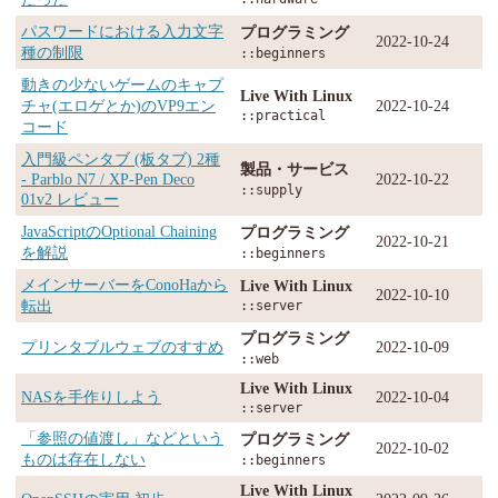
パスワードにおける入力文字
プログラミング
2022-10-24
種の制限
::beginners
動きの少ないゲームのキャプ
Live With Linux
チャ(エロゲとか)のVP9エン
2022-10-24
::practical
コード
入門級ペンタブ (板タブ) 2種
製品・サービス
- Parblo N7 / XP-Pen Deco
2022-10-22
::supply
01v2 レビュー
JavaScriptのOptional Chaining
プログラミング
2022-10-21
を解説
::beginners
メインサーバーをConoHaから
Live With Linux
2022-10-10
転出
::server
プログラミング
プリンタブルウェブのすすめ
2022-10-09
::web
Live With Linux
NASを手作りしよう
2022-10-04
::server
「参照の値渡し」などという
プログラミング
2022-10-02
ものは存在しない
::beginners
Live With Linux