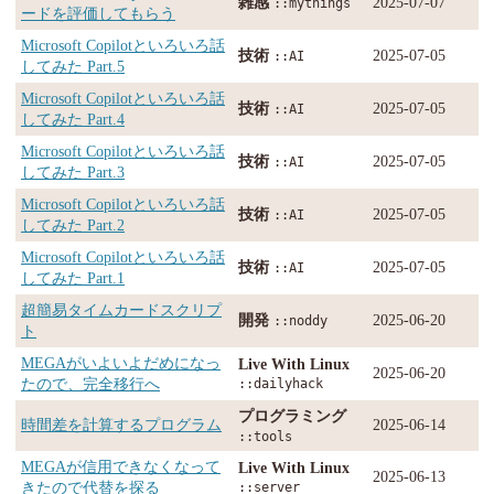
雑感
2025-07-07
::mythings
ードを評価してもらう
Microsoft Copilotといろいろ話
技術
2025-07-05
::AI
してみた Part.5
Microsoft Copilotといろいろ話
技術
2025-07-05
::AI
してみた Part.4
Microsoft Copilotといろいろ話
技術
2025-07-05
::AI
してみた Part.3
Microsoft Copilotといろいろ話
技術
2025-07-05
::AI
してみた Part.2
Microsoft Copilotといろいろ話
技術
2025-07-05
::AI
してみた Part.1
超簡易タイムカードスクリプ
開発
2025-06-20
::noddy
ト
MEGAがいよいよだめになっ
Live With Linux
2025-06-20
たので、完全移行へ
::dailyhack
プログラミング
時間差を計算するプログラム
2025-06-14
::tools
MEGAが信用できなくなって
Live With Linux
2025-06-13
きたので代替を探る
::server