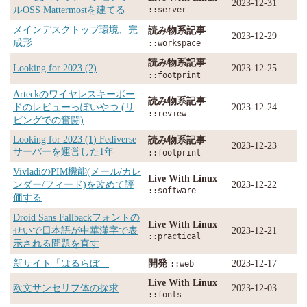
2023-12-31
ルOSS Mattermostを建てる
::server
メインデスクトップ環境、完
読み物系記事
2023-12-29
成形
::workspace
読み物系記事
Looking for 2023 (2)
2023-12-25
::footprint
Arteckのワイヤレスキーボー
読み物系記事
ドのレビューっぽいやつ (リ
2023-12-24
::review
ビングでの奮闘)
Looking for 2023 (1) Fediverse
読み物系記事
2023-12-23
サーバーを運営した1年
::footprint
VivladiのPIM機能(メール/カレ
Live With Linux
ンダー/フィード)を改めて評
2023-12-22
::software
価する
Droid Sans Fallbackフォントの
Live With Linux
せいで日本語が中華漢字で表
2023-12-21
::practical
示される問題を直す
新サイト「はるらぼ」
開発
2023-12-17
::web
Live With Linux
欧文サンセリフ体の探求
2023-12-03
::fonts