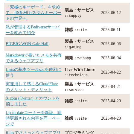
「究極のキーボード」を求め
製品・サービス
て、JIS配列カスタムキーボー
2025-06-12
::supply
ドの世界へ
私が管理するFediverseサーバ
雑感
2025-06-11
::site
ーを改めて紹介
製品・サービス
BIGBIG WON Gale Hall
2025-06-06
::gaming
Markdownで書いたメモを共有
開発
2025-06-04
::webapp
できるウェブアプリ
Unixの基本ツールsedを便利に
Live With Linux
2025-04-22
使う
::technique
実運用して感じるCloudFlare
製品・サービス
2025-04-21
のメリット・デメリット
::service
X.com (Twitter) アカウントを
雑感
2025-04-20
::site
消しました
Up-to-dateコーナーを新設、随
時更新される内容を同一ペー
雑感
2025-04-20
::site
ジで
Rubyでささっとウェブアプリ
プログラミング