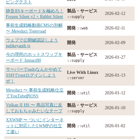
ピングテスト
静音JISキーボードを極めろ！
製品・サービス
2026-02-12
Frozen Silent v2 × Rabbit Silent
::supply
事前生成戦略動画CMSの別解
開発
2026-02-11
::web
〜 Mewduct Tigerroad
ウェブで公開鍵認証しよう
開発
2026-02-09
pubkeyauth.js
今の理想のホットスワップキ
製品・サービス
2026-01-27
ーボード Impact80
::supply
サーバーでsudoなんかやめて
Live With Linux
SSHでrootログインしよう
2026-01-13
::server
ぜ！
Mewduct 〜 事前生成戦略仕立
開発
2026-01-12
::util
てYouTube的OSS
Vulkan II HS 〜 商品写真に反
製品・サービス
2026-01-10
しておもちゃみたいなチープ
::supply
XXWMP 〜 ついにインターネ
ットに対応したLWMPの仕立
開発
2026-01-02
::util
て違い