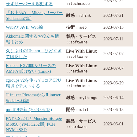
2023-07-22
せずサーバーを起動する
::technique
「お上品な」Misskeyサーバー
雑感
2023-07-21
::think
Stellanautの話
WebPとAVIF Web編
技術
2023-07-13
::web
Akkomaに関するお役立ち情
製品・サービス
2023-07-11
報まとめ
::software
久しぶりのUbuntu、ひどすぎ
Live With Linux
2023-07-07
て困惑した
::software
Radeon RX7000シリーズの
Live With Linux
2023-07-07
AMFが叩けない (Linux)
::hardware
cgroups v2を使って1コアCPU
Live With Linux
2023-06-29
環境でテストする
::technique
JLinuxer PleromaからJLinuxer
雑感
2023-06-14
::mythings
Socialへ移設
mmfft9更新 (2023-06-13)
開発
2023-06-13
::util
PNY CS2241とMonster Storage
製品・サービス
2023-06-01
MS950 (YMTC232層) PCIe
::hardware
NVMe SSD