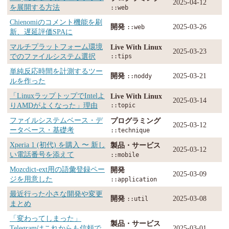
2025-04-12
を展開する方法
::web
Chienomiのコメント機能を刷
開発
2025-03-26
::web
新、遅延評価SPAに
マルチプラットフォーム環境
Live With Linux
2025-03-23
でのファイルシステム選択
::tips
単純反応時間を計測するツー
開発
2025-03-21
::noddy
ルを作った
「LinuxラップトップでIntelよ
Live With Linux
2025-03-14
りAMDがよくなった」理由
::topic
ファイルシステムベース・デ
プログラミング
2025-03-12
ータベース・基礎考
::technique
Xperia 1 (初代) を購入 〜 新し
製品・サービス
2025-03-12
い電話番号を添えて
::mobile
Mozcdict-ext用の語彙登録ペー
開発
2025-03-09
ジを用意した
::application
最近行った小さな開発や変更
開発
2025-03-08
::util
まとめ
「変わってしまった」
製品・サービス
Telegramはこれからも信頼で
2025-03-01