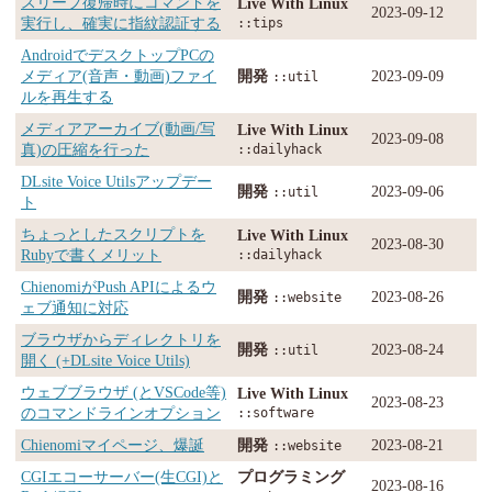
スリープ復帰時にコマンドを
Live With Linux
2023-09-12
実行し、確実に指紋認証する
::tips
AndroidでデスクトップPCの
メディア(音声・動画)ファイ
開発
2023-09-09
::util
ルを再生する
メディアアーカイブ(動画/写
Live With Linux
2023-09-08
真)の圧縮を行った
::dailyhack
DLsite Voice Utilsアップデー
開発
2023-09-06
::util
ト
ちょっとしたスクリプトを
Live With Linux
2023-08-30
Rubyで書くメリット
::dailyhack
ChienomiがPush APIによるウ
開発
2023-08-26
::website
ェブ通知に対応
ブラウザからディレクトリを
開発
2023-08-24
::util
開く (+DLsite Voice Utils)
ウェブブラウザ (とVSCode等)
Live With Linux
2023-08-23
のコマンドラインオプション
::software
Chienomiマイページ、爆誕
開発
2023-08-21
::website
CGIエコーサーバー(生CGI)と
プログラミング
2023-08-16