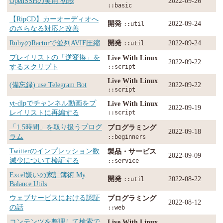
OpenSSHの実用 初歩
2022-09-26
::basic
【RipCD】カーオーディオへ
開発
2022-09-24
::util
のさらなる対応と改善
RubyのRactorで並列AVIF圧縮
開発
2022-09-24
::util
プレイリストの「逆変換」を
Live With Linux
2022-09-22
するスクリプト
::script
Live With Linux
(備忘録) use Telegram Bot
2022-09-22
::script
yt-dlpでチャンネル動画をプ
Live With Linux
2022-09-19
レイリストに再編する
::script
「1.5時間」を取り扱うプログ
プログラミング
2022-09-18
ラム
::beginners
Twitterのインプレッション数
製品・サービス
2022-09-09
減少について検証する
::service
Excel嫌いの家計簿術 My
開発
2022-08-22
::util
Balance Utils
ウェブサービスにおける認証
プログラミング
2022-08-12
の話
::web
コンテンツを整理して検索で
Live With Linux