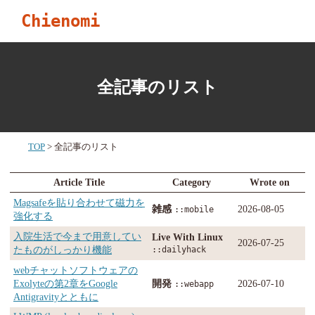
Chienomi
全記事のリスト
TOP
全記事のリスト
Article Title
Category
Wrote on
Magsafeを貼り合わせて磁力を
雑感
2026-08-05
::mobile
強化する
入院生活で今まで用意してい
Live With Linux
2026-07-25
たものがしっかり機能
::dailyhack
webチャットソフトウェアの
Exolyteの第2章をGoogle
開発
2026-07-10
::webapp
Antigravityとともに