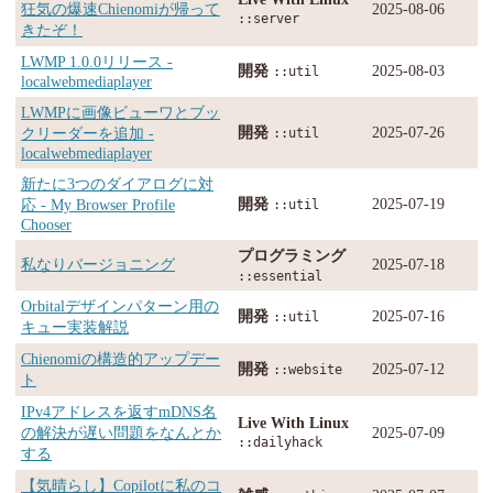
狂気の爆速Chienomiが帰って
2025-08-06
::server
きたぞ！
LWMP 1.0.0リリース -
開発
2025-08-03
::util
localwebmediaplayer
LWMPに画像ビューワとブッ
開発
2025-07-26
クリーダーを追加 -
::util
localwebmediaplayer
新たに3つのダイアログに対
開発
2025-07-19
応 - My Browser Profile
::util
Chooser
プログラミング
私なりバージョニング
2025-07-18
::essential
Orbitalデザインパターン用の
開発
2025-07-16
::util
キュー実装解説
Chienomiの構造的アップデー
開発
2025-07-12
::website
ト
IPv4アドレスを返すmDNS名
Live With Linux
の解決が遅い問題をなんとか
2025-07-09
::dailyhack
する
【気晴らし】Copilotに私のコ