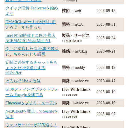
クイック理解 Fediverseを始め
技術
2025-09-13
::web
よう
DMARCレポートの分析に使
開発
2025-08-31
::util
えるツールを作った
Intel N150搭載ミニPCを導入
製品・サービス
2025-08-24
ACEMAGIC Vista Mini V1
::hardware
Qiitaに掲載したGit記事の裏話
雑感
2025-08-21
::artdig
と、ちゃんとした説明
迂闊に送信するチャットをち
開発
2025-08-19
ょっとだけ快適にする
::noddy
talkbuffer
はるらぼSPAを改修
開発
2025-08-17
::website
Gitホスティングプラットフォ
Live With Linux
2025-08-10
ーム Forgejoを建てる
::server
Chienomiをプチリニューアル
開発
2025-08-10
::website
NextCloudを廃止してSeafileを
Live With Linux
2025-08-07
採用
::server
ウェブサーバーが25倍速く！
Live With Linux