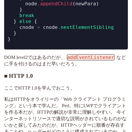
      node
.
appendChild
(newPara)
    }
break
  } 
else
 {
    cnode 
=
 cnode
.
nextElementSibling
  }
}
addEventListener
DOM level2ではあるのだが、
など
に手を付けるのはまだ早いだろう。
HTTP 1.0
ここでHTTP 1.0を学んでおこう。
私はHTTPをオライリーの「Web クライアント プログラミ
ング」という本で学んだ。 Perl、特にLWPでクライアント
を作る本だが、HTTPの解説が非常に理解しやすい。 今イ
ンターネットリソースで適切な説明がされているものがな
いかと探してみたのだが、HTTPヘッダーに順番が存在す
ることや、ヘッダーがどのように構成されているのか、と