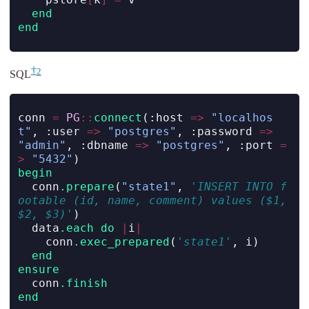
end
end
2
SQL
conn 
=
PG
::
connect
(
:host
=>
"localhos
t"
, 
:user
=>
"postgres"
, 
:password
=>
"admin"
, 
:dbname
=>
"postgres"
, 
:port
=
>
"5432"
)
begin
  conn
.prepare
(
"state1"
, 
'INSERT INTO f
ootable (id, name, comment) values ($1, 
$2, $3)'
)
  data
.each
do
|
i
|
    conn
.exec_prepared
(
'state1'
, i)
end
ensure
  conn
.finish
end