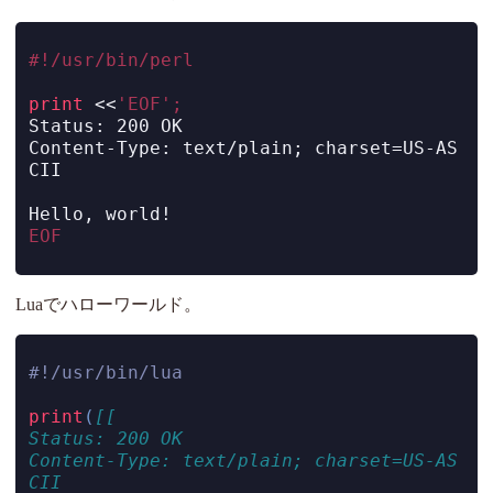
#!/usr/bin/perl
print
<<
'EOF';
Status: 200 OK
Content-Type: text/plain; charset=US-AS
CII
Hello, world!
EOF
Luaでハローワールド。
#!/usr/bin/lua
print
(
[[
Status: 200 OK
Content-Type: text/plain; charset=US-AS
CII