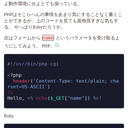
よ動作環境にせよとても揃っている。
PHPはそこらへんの事情をあまり気にすることなく書くこ
とができるが、上のコードを見ても面倒見すぎな気もす
る。 やっぱりRubyだろうか。
name
次はフォームから
というパラメータを受け取るよ
1
うにしてみよう。 PHP。
#!/usr/bin/php-cgi
<
?
php
header
(
'Content-Type: text/plain; cha
rset=US-ASCII'
)
?>
Hello
,
<%
echo
(
$_GET
[
"name"
]) 
%>!
Ruby