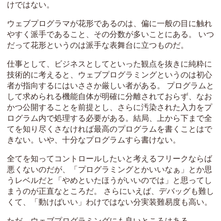
けではない。
ウェブプログラマが花形であるのは、偏に一般の目に触れ
やすく派手であること、その分数が多いことにある。 いつ
だって花形というのは派手な表舞台に立つものだ。
仕事として、ビジネスとしてといった観点を抜きに純粋に
技術的に考えると、ウェブプログラミングというのは初心
者が指向するにはいささか厳しい者がある。 プログラムと
して求められる機能自体が明確に分離されておらず、なお
かつ公開することを前提とし、さらに汚染された入力をプ
ログラム内で処理する必要がある。結局、上から下まで全
てを知り尽くさなければ最高のプログラムを書くことはで
きない。いや、十分なプログラムすら書けない。
全てを知ってコントロールしたいと考えるフリークならば
悪くないのだが、「プログラミングとかいいなぁ」とか思
うレベルだと「やめといたほうがいいのでは」と思ってし
まうのが正直なところだ。 さらにいえば、デバッグも難し
くて、「動けばいい」わけではない分実装難易度も高い。
ただ、ウェブプログラミングにも良いところはある。