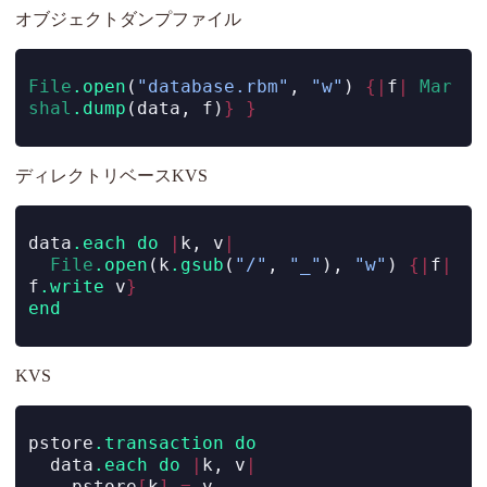
オブジェクトダンプファイル
File
.open
(
"database.rbm"
, 
"w"
) 
{|
f
|
Mar
shal
.dump
(data, f)
}
}
ディレクトリベースKVS
data
.each
do
|
k, v
|
File
.open
(k
.gsub
(
"/"
, 
"_"
), 
"w"
) 
{|
f
|
f
.write
 v
}
end
KVS
pstore
.transaction
do
  data
.each
do
|
k, v
|
    pstore
[
k
]
=
 v