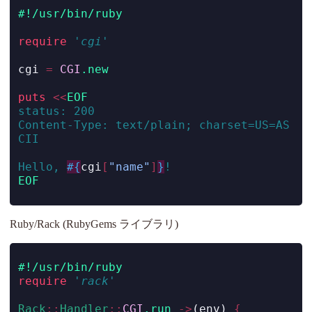
#!/usr/bin/ruby
require
'cgi'
cgi 
=
CGI
.new
puts
<<
EOF
status: 200
Content-Type: text/plain; charset=US=AS
CII
Hello, 
#{
cgi
[
"name"
]
}
!
EOF
Ruby/Rack (RubyGems ライブラリ)
#!/usr/bin/ruby
require
'rack'
Rack
::
Handler
::
CGI
.run
->
(env) 
{