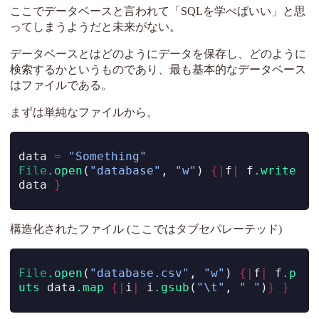
ここでデータベースと言われて「SQLを学べばいい」と思
ってしまうようだと未来がない。
データベースとはどのようにデータを保存し、どのように
検索するかというものであり、最も基本的なデータベース
はファイルである。
まずは単純なファイルから。
data 
=
"Something"
File
.open
(
"database"
, 
"w"
) 
{|
f
|
 f
.write
data 
}
構造化されたファイル (ここではタブセパレーテッド)
File
.open
(
"database.csv"
, 
"w"
) 
{|
f
|
 f
.p
uts
 data
.map
{|
i
|
 i
.gsub
(
"\t"
, 
" "
)
}
}