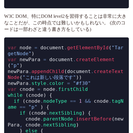
W3C DOM、特にDOM level2を習得することは非常に大き
なことだが、この時点では難しいかもしれない。 (次のコ
ードは一部わざと違う書き方をしている)
var
 node 
=
document
.
getElementById
(
"Tar
getNode"
)
var
 newPara 
=
document
.
createElement
(
"p"
)
newPara
.
appendChild
(
document
.
createText
Node
(
"これは新しい段落です"
))
newPara
.
style
.
color
=
"#f30"
var
 cnode 
=
 node
.
firstChild
while
 (cnode) {
if
 (cnode
.
nodeType
==
1
&&
 cnode
.
tagN
ame
==
"p"
 ) {
if
 (cnode
.
nextSibling
) {
      cnode
.
parentNode
.
insertBefore
(new
Para
,
 cnode
.
nextSibling
)
    } 
else
 {