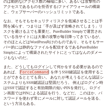
のは動的な(アクセス数の極端に多い、あるいは攻撃性の
アクセスであるものを拒否する)ファイアウォールの構築
と、ウェブサーバーのハッシュリミットである。
なお、そもそもセキュリティリスクを低減させることは手
間を減らす、つまりは「手が及ばず攻略されてしまう」リ
スクを避ける上でも重要だ。PureBuilder Simplyで運営され
ている当サイトには大量の攻撃が毎日降ってきているが、
そのほとんどはWordPress向けのものであり、そもそもサー
バー的には静的なファイルを配信するであるPureBuilder
Simplyによって構築されたサイトにとってはなんのダメー
ジもないのだ。
また、どうしてもログインして何かをする必要があるので
ForceCommand
あれば、
を伴うSSH鍵認証を使用するこ
とができるととても良い。 あなたが考えうるどんな認証シ
ステムよりもSSH鍵認証は堅固だろう。 例えばログイン時
はSSHで認証すると有効期限の短いPINを発行し、ログイ
ン画面ではPINによる認証を行う、などだ。 このほか、パ
スワードを使わず常にメールに対して認証メールを送る、
という方法もある。