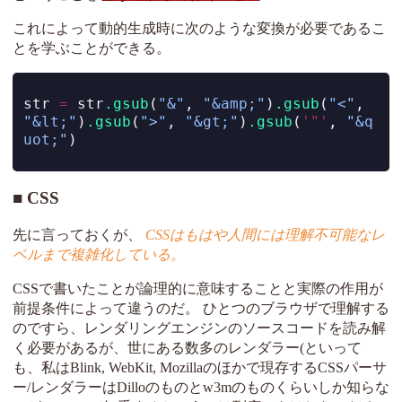
これによって動的生成時に次のような変換が必要であるこ
とを学ぶことができる。
str 
=
 str
.gsub
(
"&"
, 
"&amp;"
)
.gsub
(
"<"
, 
"&lt;"
)
.gsub
(
">"
, 
"&gt;"
)
.gsub
(
'"'
, 
"&q
uot;"
)
CSS
先に言っておくが、
CSSはもはや人間には理解不可能なレ
ベルまで複雑化している。
CSSで書いたことが論理的に意味することと実際の作用が
前提条件によって違うのだ。 ひとつのブラウザで理解する
のですら、レンダリングエンジンのソースコードを読み解
く必要があるが、世にある数多のレンダラー(といって
も、私はBlink, WebKit, Mozillaのほかで現存するCSSパーサ
ー/レンダラーはDilloのものとw3mのものくらいしか知らな