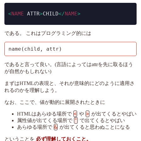
<
NAME
 ATTR
>
CHILD
</
NAME
>
である。 これはプログラミング的には
name(child, attr)
であると言って良い。(言語によってはattrを先に取るほう
が自然かもしれない)
まずはHTMLの表現と、それが意味的にどのように適用さ
れるのかを理解しよう。
なお、ここで、値が動的に展開されたときに
<
>
HTMLはあらゆる場所で
や
が出てくるとやばい
"
属性値が出てくる場所で
で出てくるとやばい
&
あらゆる場所で
が出てくると思わぬことになる
ということを
必ず理解しておくこと。