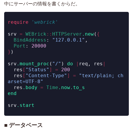
中にサーバーの情報を書くからだ。
require
'webrick'
srv 
=
WEBrick
::
HTTPServer
.new
(
{
BindAddress
: 
"127.0.0.1"
,
Port
: 
20000
}
)
srv
.mount_proc
(
"/"
) 
do
|
req, res
|
  res
[
"Status"
]
=
200
  res
[
"Content-Type"
]
=
"text/plain; ch
arset=UTF-8"
  res
.body
=
Time
.now.to_s
end
srv
.start
データベース