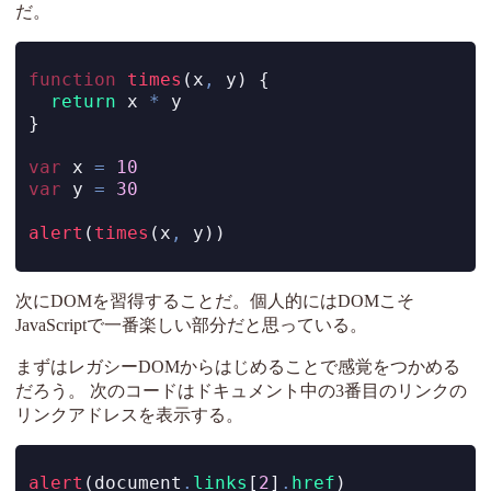
だ。
function
times
(x
,
 y) {
return
 x 
*
 y
}
var
 x 
=
10
var
 y 
=
30
alert
(
times
(x
,
 y))
次にDOMを習得することだ。個人的にはDOMこそ
JavaScriptで一番楽しい部分だと思っている。
まずはレガシーDOMからはじめることで感覚をつかめる
だろう。 次のコードはドキュメント中の3番目のリンクの
リンクアドレスを表示する。
alert
(
document
.
links
[
2
]
.
href
)