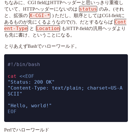
ちなみに、CGI fieldはHTTPヘッダーと思いっきり重複し
status
ていて、HTTPヘッダーにないのは
のみ。(それ
X-CGI-*
と、拡張の
) ただし、順序としてはCGI-fieldに
Cont
あるものが先にくるようなので(?)、だとするならば
ent-Type
Location
と
もHTTP-fieldの汎用ヘッダより
も先に書け、ということになる。
とりあえずBashでハローワールド。
#!/bin/bash
cat
<<EOF
"Status: 200 OK"
"Content-Type: text/plain; charset=US-A
SCII"
"Hello, world!"
EOF
Perlでハローワールド