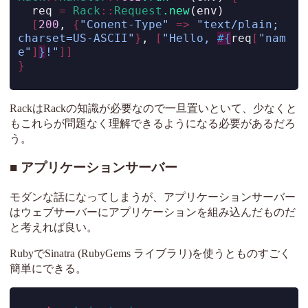
  req 
=
Rack
::
Request
.new
(env)
[
200
, 
{
"Conent-Type"
=>
"text/plain; 
charset=US-ASCII"
}
, 
[
"Hello, 
#{
req
[
"nam
e"
]
}
!"
]]
}
RackはRackの知識が必要なので一旦置いといて、少なくと
もこれらが問題なく理解できるようになる必要があるだろ
う。
アプリケーションサーバー
モダンな話になってしまうが、アプリケーションサーバー
はウェブサーバーにアプリケーションを組み込んだものだ
と考えれば良い。
RubyでSinatra (RubyGems ライブラリ)を使うとものすごく
簡単にできる。