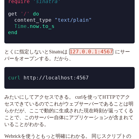
require
'sinatra'
get 
'/'
do
  content_type 
"text/plain"
Time
.now.to_s
end
127.0.0.1:4567
とくに指定しないとSinatraは
にサー
バーをオープンする。だから、
curl
 http://localhost:4567
みたいにしてアクセスできる。 curlを使ってHTTPでアク
セスできているのでこれがウェブサーバーであることは明
らかだが、ここで動的に生成された現在時刻が返ってくる
ことで、このサーバー自体にアプリケーションが含まれて
いることがわかる。
Webrickを使うともっと明確にわかる。 同じスクリプトの