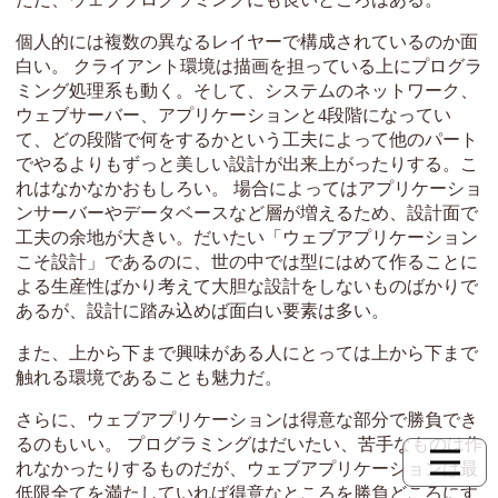
個人的には複数の異なるレイヤーで構成されているのか面
白い。 クライアント環境は描画を担っている上にプログラ
ミング処理系も動く。そして、システムのネットワーク、
ウェブサーバー、アプリケーションと4段階になってい
て、どの段階で何をするかという工夫によって他のパート
でやるよりもずっと美しい設計が出来上がったりする。こ
れはなかなかおもしろい。 場合によってはアプリケーショ
ンサーバーやデータベースなど層が増えるため、設計面で
工夫の余地が大きい。だいたい「ウェブアプリケーション
こそ設計」であるのに、世の中では型にはめて作ることに
よる生産性ばかり考えて大胆な設計をしないものばかりで
あるが、設計に踏み込めば面白い要素は多い。
また、上から下まで興味がある人にとっては上から下まで
触れる環境であることも魅力だ。
さらに、ウェブアプリケーションは得意な部分で勝負でき
るのもいい。 プログラミングはだいたい、苦手なものは作
れなかったりするものだが、ウェブアプリケーションは最
低限全てを満たしていれば得意なところを勝負どころにす