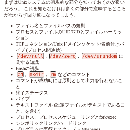
まずはUnixシステムの初歩的な部分を知っておくのが良い
だろう。 これを知らなければ多くの部分で意味するところ
がわからず回り道になってしまう。
ファイル名とファイルパスの規則
プロセスとファイルのUID/GIDとファイルパーミッ
ション
TCPコネクション/Unixドメインソケット/名前付きパ
イプ (プロセス間通信)
/dev/null
/dev/zero
/dev/urandom
,
,
に
関する知識
Bashの初歩
cd
mkdir
rm
,
,
などのコマンド
コマンドが成功時には原則として出力を行わないこ
と
終了ステータス
パイプ
テキストファイル (設定ファイルがテキストであるこ
と、を含む)
プロセス、プロセススケジューリングとfork/exec
シンボリックリンク/ハードリンク
プログラムの実行とスクリプト (shebang)