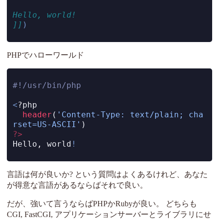
Hello, world!
]]
)
PHPでハローワールド
#!/usr/bin/php
<
?
php
header
(
'Content-Type: text/plain; cha
rset=US-ASCII'
)
?>
Hello
,
 world
!
言語は何が良いか? という質問はよくあるけれど、あなた
が得意な言語があるならばそれで良い。
だが、強いて言うならばPHPかRubyが良い。 どちらも
CGI, FastCGI, アプリケーションサーバーとライブラリにせ