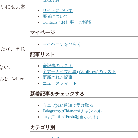
はるかみ
ないにせよ常
サイトについて
著者について
Contacts / お仕事・ご相談
マイページ
マイページをひらく
 だが、それ
記事リスト
全記事のリスト
ない。
全アーカイブ記事(WordPress)のリスト
更新された記事
witter
ニュースフィード
新着記事をチェックする
ウェブpush通知で受け取る
TelegramのChienomiチャンネル
ntfy (UnifiedPush/独自ホスト)
カテゴリ別