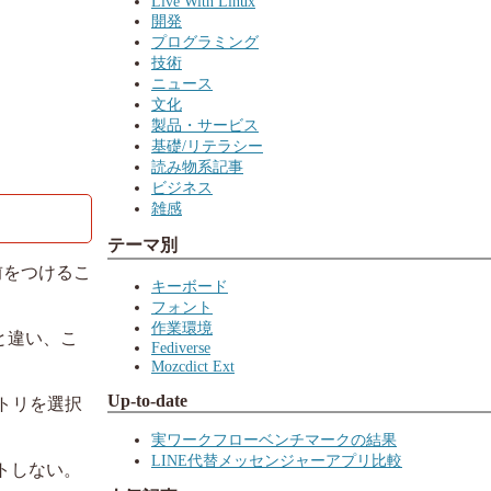
Live With Linux
開発
プログラミング
技術
ニュース
文化
製品・サービス
基礎/リテラシー
読み物系記事
ビジネス
雑感
テーマ別
前をつけるこ
キーボード
フォント
作業環境
と違い、こ
Fediverse
Mozcdict Ext
Up-to-date
トリを選択
実ワークフローベンチマークの結果
LINE代替メッセンジャーアプリ比較
ポートしない。