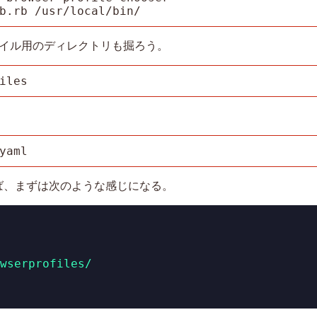
b.rb /usr/local/bin/
イル用のディレクトリも掘ろう。
iles
yaml
ば、まずは次のような感じになる。
wserprofiles/