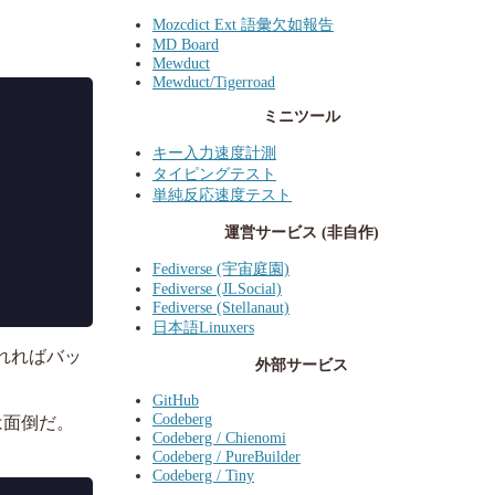
Mozcdict Ext 語彙欠如報告
MD Board
Mewduct
Mewduct/Tigerroad
ミニツール
キー入力速度計測
タイピングテスト
単純反応速度テスト
運営サービス (非自作)
Fediverse (宇宙庭園)
Fediverse (JLSocial)
Fediverse (Stellanaut)
日本語Linuxers
入れればバッ
外部サービス
GitHub
Codeberg
は面倒だ。
Codeberg / Chienomi
Codeberg / PureBuilder
Codeberg / Tiny