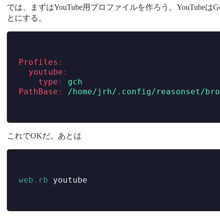
では、まずはYouTube用プロファイルを作ろう。YouTubeはG
とにする。
Profiles
:
youtube
:
type
:
 gch
PathBase
:
 /home/jrh/.config/reasonset/bro
これでOKだ。あとは
web.rb
 youtube