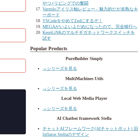
やつ (リビングでの奮闘
Varmiloアイリス軸レビュー - 魅力的だが未熟なキ
ーボード
VSCodeをやめてZedにするぞ！
MEGAがいよいよだめになったので、完全移行へ
KeepLiNKのマルチギガネットワークスイッチを
試す
Popular Products
PureBuilder Simply
→シリーズを見る
MultiMachines Utils
→シリーズを見る
Local Web Media Player
→シリーズを見る
AI Chatbot framework Stella
チャットAIフレームワーク(AIチャットボット) 旧
Inflaton Stellaのデザイン