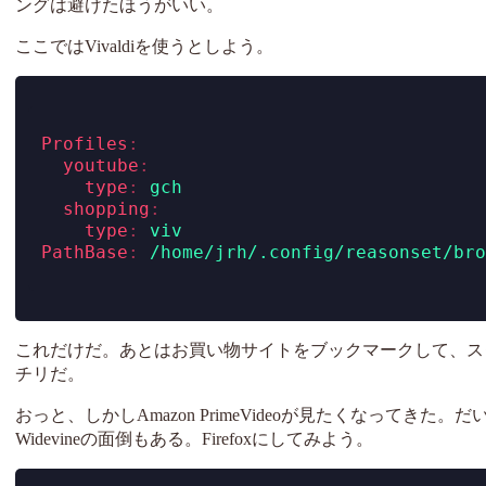
ングは避けたほうがいい。
ここではVivaldiを使うとしよう。
Profiles
:
youtube
:
type
:
 gch
shopping
:
type
:
 viv
PathBase
:
 /home/jrh/.config/reasonset/bro
これだけだ。あとはお買い物サイトをブックマークして、スター
チリだ。
おっと、しかしAmazon PrimeVideoが見たくなって
Widevineの面倒もある。Firefoxにしてみよう。