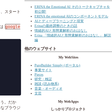
ERINA the Emotional AI そのトークキャプチャを
し、スタート
初公開!
ERINA the emotional AIのコンポーネントモデル
AIとディープラーニングと現実
Erinaの最終調整のときの話
google
は
情緒的AIと形態素解析のおはなし
Erina 「情緒的AIと形態素解析のおはなし」 解説
編
他のウェブサイト
My WebSites
PureBuilder Simply (ポータル)
事業サイト
Pieces
研究・検証
雑談 (読み物系)
音楽・オーディオ
文芸
My WebApps
ろう。だか
計なブラウジ
しっかりプロジェクト