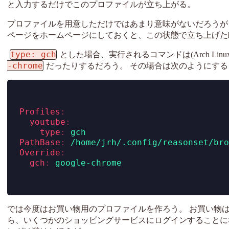
と入力するだけでこのプロファイルが立ち上がる。
プロファイルを用意しただけではあまり意味がないだろうが、Yo
ページをホームページにしておくと、この状態で立ち上げた瞬
type: gch
とした場合、実行されるコマンドは(Arch Linu
-chrome
だったりするだろう。 その場合は次のようにす
Profiles
:
youtube
:
type
:
 gch
PathBase
:
 /home/jrh/.config/reasonset/bro
Override
:
gch
:
 google-chrome
では今度はお買い物用のプロファイルを作ろう。 お買い物は
ら、いくつかのショッピングサービスにログインすることに