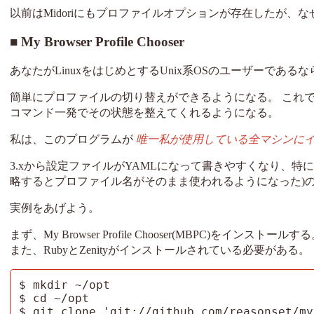
以前はMidoriにもプロファイルオプションが存在したが、
My Browser Profile Chooser
あなたがLinuxをはじめとするUnix系OSのユーザーである
簡単にプロファイルの切り替えができるようになる。 これ
コマンド一発でその状態を整えてくれるようになる。
私は、このプログラムが
唯一私が使用している全マシンに
3.xから設定ファイルがYAMLになって書きやすくなり、特に
略するとプロファイル名がそのまま使われるようになった)
実例をあげよう。
まず、My Browser Profile Chooser(MBPC)をイ
また、RubyとZenityがインストールされている必要がある。
$ mkdir ~/opt

$ cd ~/opt

$ git clone 'git://github.com/reasonset/my