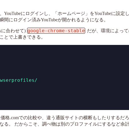
uTubeにログインし、「ホームページ」をYouTubeに設定
間にログイン済みYouTubeが開かれるようになる。
google-chrome-stable
xに合わせて)
だが、環境によって
ることで上書きできる。
wserprofiles/
価格.comでの比較や、違う通販サイトの横断もしたりするだ
なる。 だからこそ、調べ物は別のプロファイルにするなど余