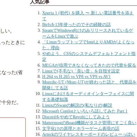
人気記事
Xperia 1 (初代) を購入 〜 新しい電話番号を添え
て
Btrfsを13年使ったのでその経験の話
SteamでWindows向けのみリリースされているゲ
しい。
ームをLinuxで遊ぶ
「LinuxラップトップでIntelよりAMDがよくなっ
思ったときに
た」理由
やめよう、CSSのシステムデフォルトフォント指
定
MEGAが信用できなくなってきたので代替を探る
Linuxで(不毛な)「良い音」を目指す設定
なった(省
H.264 vs H.265 vs VP8 vs VP9 vs AV1
Mozcdic-UT (Mozc-UT)が終わった話と、代替品を
開発してる話
Linuxにおけるオーディオインターフェイスに関
する基礎知識
で十分だ。
LinuxのSwapの解説の(私なりの)解説
Microsoft Copilotといろいろ話してみた Part.1
DiscordをやめてRevoltにしてみよう
MattermostのBoard機能がタスク管理にすごく良い
文字化けの原理とホラーゲーム表現の話
Arteckのワイヤレスキーボードのレビューっぽい