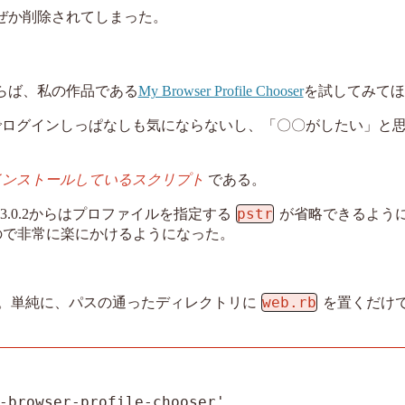
なぜか削除されてしまった。
ならば、私の作品である
My Browser Profile Chooser
を試してみてほ
でログインしっぱなしも気にならないし、「〇〇がしたい」と
インストールしているスクリプト
である。
pstr
3.0.2からはプロファイルを指定する
が省略できるように
ので非常に楽にかけるようになった。
web.rb
ンストールする。単純に、パスの通ったディレクトリに
を置くだけ
-browser-profile-chooser'
