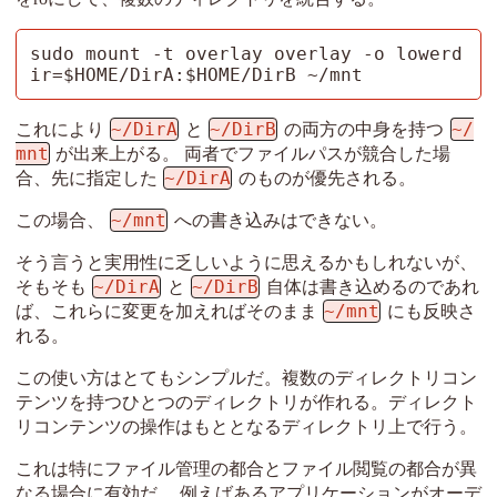
sudo mount -t overlay overlay -o lowerd
ir=$HOME/DirA:$HOME/DirB ~/mnt
~/DirA
~/DirB
~/
これにより
と
の両方の中身を持つ
mnt
が出来上がる。 両者でファイルパスが競合した場
~/DirA
合、先に指定した
のものが優先される。
~/mnt
この場合、
への書き込みはできない。
そう言うと実用性に乏しいように思えるかもしれないが、
~/DirA
~/DirB
そもそも
と
自体は書き込めるのであれ
~/mnt
ば、これらに変更を加えればそのまま
にも反映さ
れる。
この使い方はとてもシンプルだ。複数のディレクトリコン
テンツを持つひとつのディレクトリが作れる。ディレクト
リコンテンツの操作はもととなるディレクトリ上で行う。
これは特にファイル管理の都合とファイル閲覧の都合が異
なる場合に有効だ。 例えばあるアプリケーションがオーデ