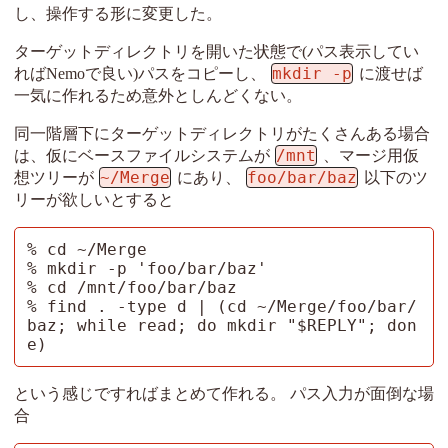
し、操作する形に変更した。
ターゲットディレクトリを開いた状態で(パス表示してい
mkdir -p
ればNemoで良い)パスをコピーし、
に渡せば
一気に作れるため意外としんどくない。
同一階層下にターゲットディレクトリがたくさんある場合
/mnt
は、仮にベースファイルシステムが
、マージ用仮
~/Merge
foo/bar/baz
想ツリーが
にあり、
以下のツ
リーが欲しいとすると
% cd ~/Merge

% mkdir -p 'foo/bar/baz'

% cd /mnt/foo/bar/baz

% find . -type d | (cd ~/Merge/foo/bar/
baz; while read; do mkdir "$REPLY"; don
e)
という感じですればまとめて作れる。 パス入力が面倒な場
合