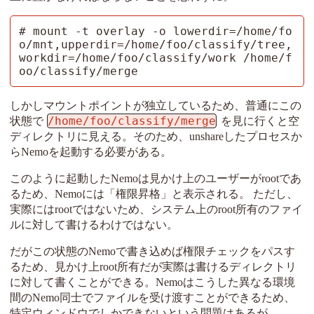
# mount -t overlay -o lowerdir=/home/fo
o/mnt,upperdir=/home/foo/classify/tree,
workdir=/home/foo/classify/work /home/f
oo/classify/merge
しかしマウントポイントが独立しているため、普通にこの
/home/foo/classify/merge
状態で
を見に行くと空
ディレクトリに見える。そのため、unshareしたプロセスか
らNemoを起動する必要がある。
このように起動したNemoは見かけ上のユーザーがrootであ
るため、Nemoには「権限昇格」と表示される。 ただし、
実際にはrootではないため、システム上のroot所有のファイ
ルに対して書けるわけではない。
だがこの状態のNemoで書き込めば権限チェックをパスす
るため、見かけ上root所有だが実際は書けるディレクトリ
に対して書くことができる。Nemoはこうした異なる環境
間のNemo同士でファイルを受け渡すことができるため、
特定ウィンドウでしかできないという問題はあるが、