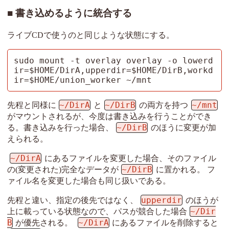
書き込めるように統合する
ライブCDで使うのと同じような状態にする。
sudo mount -t overlay overlay -o lowerd
ir=$HOME/DirA,upperdir=$HOME/DirB,workd
ir=$HOME/union_worker ~/mnt
~/DirA
~/DirB
~/mnt
先程と同様に
と
の両方を持つ
がマウントされるが、今度は書き込みを行うことができ
~/DirB
る。書き込みを行った場合、
のほうに変更が加
えられる。
~/DirA
にあるファイルを変更した場合、そのファイル
~/DirB
の(変更された)完全なデータが
に置かれる。 フ
ァイル名を変更した場合も同じ扱いである。
upperdir
先程と違い、指定の後先ではなく、
のほうが
~/Dir
上に載っている状態なので、パスが競合した場合
B
~/DirA
が優先される。
にあるファイルを削除すると