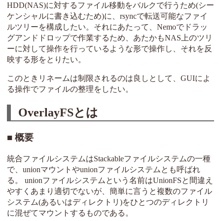
HDD(NAS)に対するファイル移動をバルクで行うため(シー
ケンシャルに書き込むため)に、rsyncで転送可能なファイ
ルツリーを構成したい。それにあたって、Nemoでドラッ
グアンドドロップで作業するため、あたかもNAS上のツリ
ーに対して操作を行っているような形で操作し、それを反
映する形をとりたい。
このときリネームは制限されるのは良しとして、GUIによ
る操作でファイルの整理をしたい。
OverlayFSとは
概要
統合ファイルシステムはStackableファイルシステムの一種
で、unionマウントやunionファイルシステムとも呼ばれ
る。 unionファイルシステムという名前はUnionFSと間違え
やすくあまり適切でないが、簡単に言うと複数のファイル
システム(あるいはディレクトリ)をひとつのディレクトリ
に混ぜてマウントするものである。