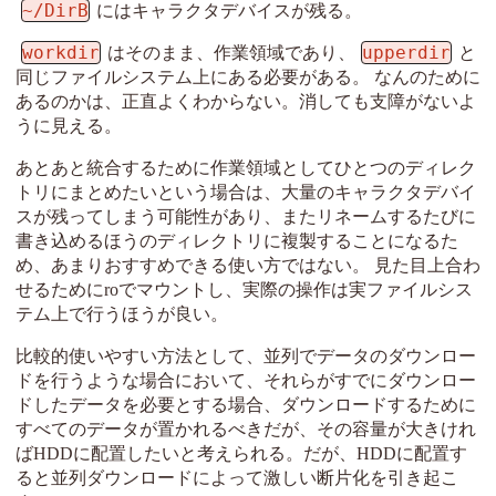
~/DirB
にはキャラクタデバイスが残る。
workdir
upperdir
はそのまま、作業領域であり、
と
同じファイルシステム上にある必要がある。 なんのために
あるのかは、正直よくわからない。消しても支障がないよ
うに見える。
あとあと統合するために作業領域としてひとつのディレク
トリにまとめたいという場合は、大量のキャラクタデバイ
スが残ってしまう可能性があり、またリネームするたびに
書き込めるほうのディレクトリに複製することになるた
め、あまりおすすめできる使い方ではない。 見た目上合わ
せるためにroでマウントし、実際の操作は実ファイルシス
テム上で行うほうが良い。
比較的使いやすい方法として、並列でデータのダウンロー
ドを行うような場合において、それらがすでにダウンロー
ドしたデータを必要とする場合、ダウンロードするために
すべてのデータが置かれるべきだが、その容量が大きけれ
ばHDDに配置したいと考えられる。だが、HDDに配置す
ると並列ダウンロードによって激しい断片化を引き起こ