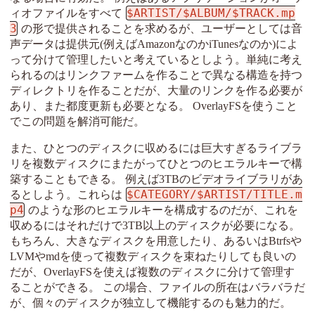
$ARTIST/$ALBUM/$TRACK.mp
ィオファイルをすべて
3
の形で提供されることを求めるが、ユーザーとしては音
声データは提供元(例えばAmazonなのかiTunesなのか)によ
って分けて管理したいと考えているとしよう。単純に考え
られるのはリンクファームを作ることで異なる構造を持つ
ディレクトリを作ることだが、大量のリンクを作る必要が
あり、また都度更新も必要となる。 OverlayFSを使うこと
でこの問題を解消可能だ。
また、ひとつのディスクに収めるには巨大すぎるライブラ
リを複数ディスクにまたがってひとつのヒエラルキーで構
築することもできる。 例えば3TBのビデオライブラリがあ
$CATEGORY/$ARTIST/TITLE.m
るとしよう。これらは
p4
のような形のヒエラルキーを構成するのだが、これを
収めるにはそれだけで3TB以上のディスクが必要になる。
もちろん、大きなディスクを用意したり、あるいはBtrfsや
LVMやmdを使って複数ディスクを束ねたりしても良いの
だが、OverlayFSを使えば複数のディスクに分けて管理す
ることができる。 この場合、ファイルの所在はバラバラだ
が、個々のディスクが独立して機能するのも魅力的だ。