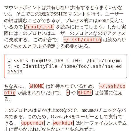
マウントポイントは共有しない(共有するとうまくいかな
い)。 そこでこの状態でSSHFSマウントを行う。ユーザー
の鍵は読むことができるが、プロセス的にはrootに見えて
/root/.ssh
いるので
を読みに行ってしまう。しかし実
際にはこのプロセスはユーザーのプロセスなのでアクセス
~/.ssh/config
に失敗する。 この都合で、
は読めない
のでちゃんとフルで指定する必要がある。
# sshfs foo@192.168.1.10:. /home/foo/mn
t -o IdentityFile=/home/foo/.ssh/nas_ed
25519
$HOME
~/.ssh/co
ちなみに、
は維持されているため、
nfig
~
$HOME
が読まれないだけで、
や
は普通に使え
る。
このプロセスは見かけ上rootなので、mountのチェックをパ
スできる。このため、OverlayFSをユーザーとして実行で
upperdir
workdir
きる。
と
は同一ファイルシステム
上に置かなければならないことを忘れずに。