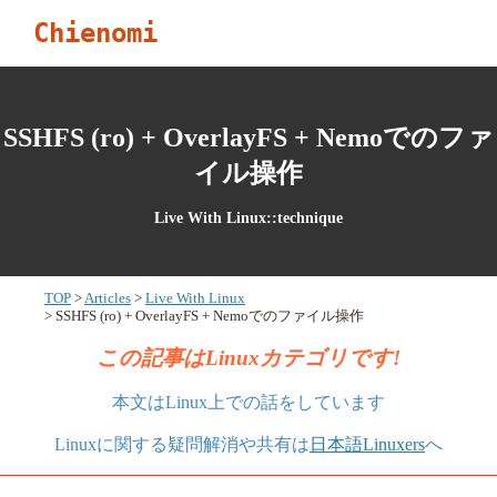
Chienomi
SSHFS (ro) + OverlayFS + Nemoでのファ
イル操作
Live With Linux::technique
TOP
Articles
Live With Linux
SSHFS (ro) + OverlayFS + Nemoでのファイル操作
この記事はLinuxカテゴリです!
本文はLinux上での話をしています
Linuxに関する疑問解消や共有は
日本語Linuxers
へ