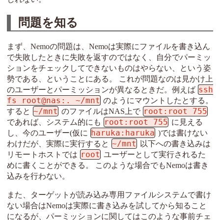
問題を知る
まず、Nemoの問題は、Nemoは実際にファイルを書き込ん
で失敗したときに失敗を返すのではなく、自分でパーミッ
ションをチェックしてできないものはやらない、という姿
勢である、ということにある。 これが問題なのは見かけ上
ssh
のユーザーとパーミッションが異なるときだ。例えば
fs root@nas:. ~/mnt
のようにマウントしたとする。
~/mnt
root:root 755
すると
のファイルはNAS上で
root:root 755
であれば、システム的にも
に見える
haruka:haruka
し、今のユーザー(仮に
)では書けない
~/mnt
わけだが、実際に実行すると
以下への書き込みは
root
リモートホストでは
ユーザーとして実行されるた
めに書くことができる。 このような場合でもNemoは書き
込みを行わない。
また、ターゲットが読み込み専用ファイルシステムで書け
ない場合はNemoは実際に書き込みを試してから知ること
になるが、パーミッションに関してはこのような事前チェ