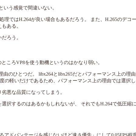
23相当という感覚で間違いない。
処理ではH.264が良い場合もあるだろう。 また、H.265のデコ
えもある。
いだろう。
、実のところVP8を使う動機というのはかなり弱い。
由のひとつだ。 libx264とlibx265だとパフォーマンス上の理由でl
より気休め程度の軽いだけであるため、パフォーマンス上の理由では選択
なり劣悪な品質になってしまう。
を選択するのはあるかもしれないが、 それでもH.264で低圧縮
P9に対するアドバンテージを感じないほど速さ優先」にして0.05FPS