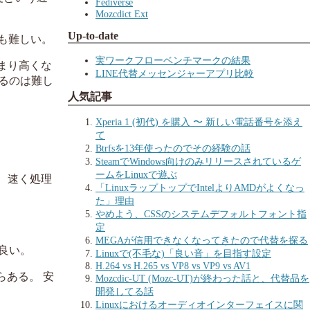
Fediverse
Mozcdict Ext
Up-to-date
も難しい。
実ワークフローベンチマークの結果
まり高くな
LINE代替メッセンジャーアプリ比較
なるのは難し
人気記事
Xperia 1 (初代) を購入 〜 新しい電話番号を添え
て
Btrfsを13年使ったのでその経験の話
SteamでWindows向けのみリリースされているゲ
ームをLinuxで遊ぶ
、速く処理
「LinuxラップトップでIntelよりAMDがよくなっ
た」理由
やめよう、CSSのシステムデフォルトフォント指
定
MEGAが信用できなくなってきたので代替を探る
良い。
Linuxで(不毛な)「良い音」を目指す設定
H.264 vs H.265 vs VP8 vs VP9 vs AV1
らある。 安
Mozcdic-UT (Mozc-UT)が終わった話と、代替品を
開発してる話
Linuxにおけるオーディオインターフェイスに関