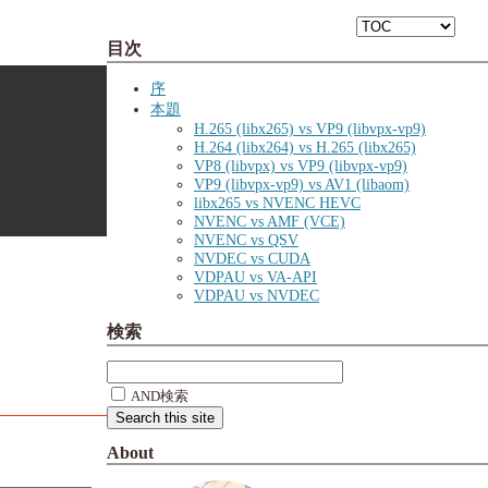
目次
序
本題
H.265 (libx265) vs VP9 (libvpx-vp9)
H.264 (libx264) vs H.265 (libx265)
VP8 (libvpx) vs VP9 (libvpx-vp9)
VP9 (libvpx-vp9) vs AV1 (libaom)
libx265 vs NVENC HEVC
NVENC vs AMF (VCE)
NVENC vs QSV
NVDEC vs CUDA
VDPAU vs VA-API
VDPAU vs NVDEC
検索
AND検索
About