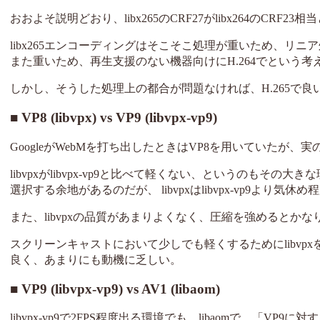
おおよそ説明どおり、libx265のCRF27がlibx264のCRF
libx265エンコーディングはそこそこ処理が重いため、リニア
また重いため、再生支援のない機器向けにH.264でという考
しかし、そうした処理上の都合が問題なければ、H.265で良
VP8 (libvpx) vs VP9 (libvpx-vp9)
GoogleがWebMを打ち出したときはVP8を用いていたが
libvpxがlibvpx-vp9と比べて軽くない、というのもその大きな理
選択する余地があるのだが、 libvpxはlibvpx-vp9
また、libvpxの品質があまりよくなく、圧縮を強めるとか
スクリーンキャストにおいて少しでも軽くするためにlibvpx
良く、あまりにも動機に乏しい。
VP9 (libvpx-vp9) vs AV1 (libaom)
libvpx-vp9で2FPS程度出る環境でも、libaomで、「V