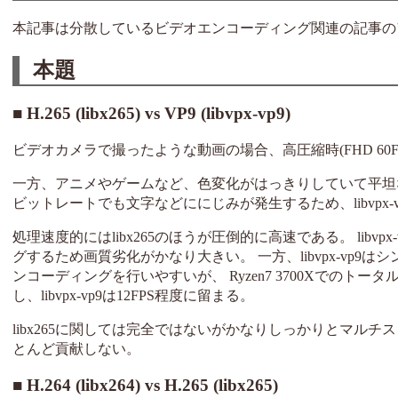
本記事は分散しているビデオエンコーディング関連の記事の
本題
H.265 (libx265) vs VP9 (libvpx-vp9)
ビデオカメラで撮ったような動画の場合、高圧縮時(FHD 60FPS 3
一方、アニメやゲームなど、色変化がはっきりしていて平坦な映
ビットレートでも文字などににじみが発生するため、libvpx-
処理速度的にはlibx265のほうが圧倒的に高速である。 li
グするため画質劣化がかなり大きい。 一方、libvpx-vp
ンコーディングを行いやすいが、 Ryzen7 3700Xでのトータル
し、libvpx-vp9は12FPS程度に留まる。
libx265に関しては完全ではないがかなりしっかりとマ
とんど貢献しない。
H.264 (libx264) vs H.265 (libx265)