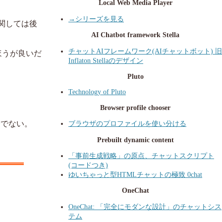
Local Web Media Player
→シリーズを見る
に関しては後
AI Chatbot framework Stella
チャットAIフレームワーク(AIチャットボット) 旧
ほうが良いだ
Inflaton Stellaのデザイン
Pluto
Technology of Pluto
Browser profile chooser
分でない。
ブラウザのプロファイルを使い分ける
Prebuilt dynamic content
「事前生成戦略」の原点、チャットスクリプト
(コードつき)
ゆいちゃっと型HTMLチャットの極致 0chat
OneChat
OneChat: 「完全にモダンな設計」のチャットシス
テム