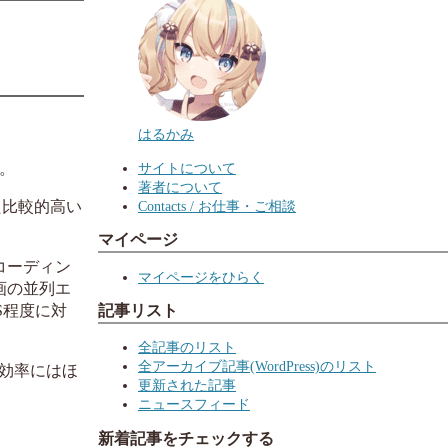
はるかみ
サイトについて
い。
著者について
Contacts / お仕事・ご相談
た比較的高い
マイページ
ンコーディン
マイページをひらく
画の並列エ
PS程度に対
記事リスト
全記事のリスト
全アーカイブ記事(WordPress)のリスト
は効率にはほ
更新された記事
ニュースフィード
新着記事をチェックする