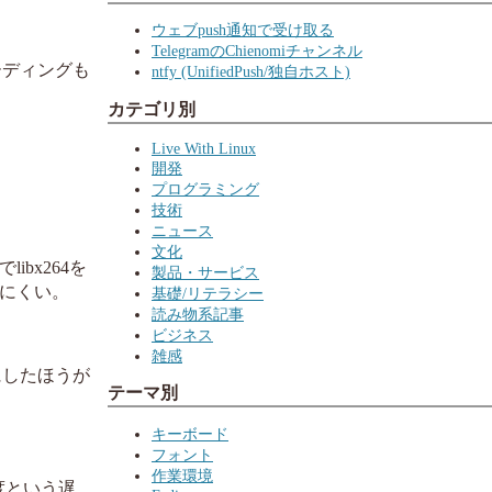
ウェブpush通知で受け取る
TelegramのChienomiチャンネル
ーディングも
ntfy (UnifiedPush/独自ホスト)
カテゴリ別
Live With Linux
開発
プログラミング
技術
ニュース
文化
ibx264を
製品・サービス
しにくい。
基礎/リテラシー
読み物系記事
ビジネス
雑感
にしたほうが
テーマ別
キーボード
フォント
作業環境
程度という遅