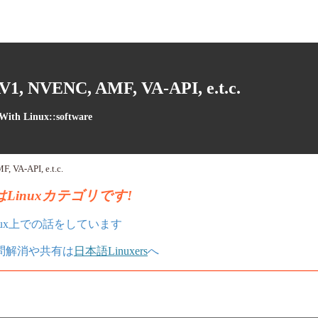
1, NVENC, AMF, VA-API, e.t.c.
 With Linux::software
 VA-API, e.t.c.
Linuxカテゴリです!
nux上での話をしています
疑問解消や共有は
日本語Linuxers
へ