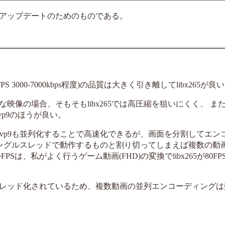
アップデートのためのものである。
000-7000kbps程度)の品質は大きく引き離してlibx265が良
像の場合、そもそもlibx265では高圧縮を狙いにくく、 ま
vp9のほうが良い。
bvpx-vp9も並列化することで高速化できるが、画面を分割してエ
9はシングルスレッドで動作するものと割り切ってしまえば複数の動
FPSは、私がよく行うゲーム動画(FHD)の変換でlibx265が80F
ルチスレッド化されているため、複数動画の並列エンコーディング