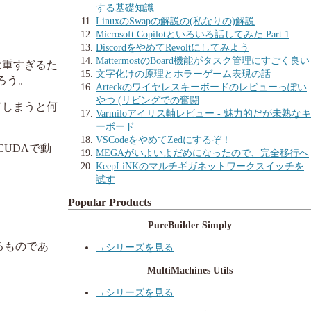
する基礎知識
LinuxのSwapの解説の(私なりの)解説
Microsoft Copilotといろいろ話してみた Part.1
DiscordをやめてRevoltにしてみよう
MattermostのBoard機能がタスク管理にすごく良い
は重すぎるた
文字化けの原理とホラーゲーム表現の話
ろう。
Arteckのワイヤレスキーボードのレビューっぽい
やつ (リビングでの奮闘
てしまうと何
Varmiloアイリス軸レビュー - 魅力的だが未熟なキ
ーボード
VSCodeをやめてZedにするぞ！
UDAで動
MEGAがいよいよだめになったので、完全移行へ
KeepLiNKのマルチギガネットワークスイッチを
試す
Popular Products
PureBuilder Simply
るものであ
→シリーズを見る
MultiMachines Utils
→シリーズを見る