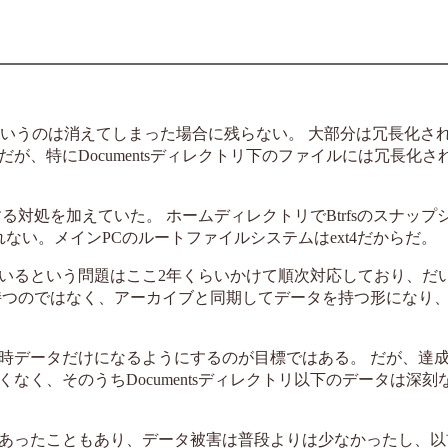
というのは消えてしまった場合に残らない。 大部分は冗長化さ
、特にDocumentsディレクトリ下のファイルには冗長化さ
対処を加えていた。 ホームディレクトリでBtrfsのスナップ
ない。メインPCのルートファイルシステムはext4だからだ。
いるという問題はここ2年くらいかけて順次対応しており、だ
持つのではなく、アーカイブと同期してデータを持つ形になり
時データだけになるようにするのが目標ではある。 だが、達
く、そのうちDocumentsディレクトリ以下のデータは深刻
あったこともあり、データ被害は普段よりは少なかったし、以