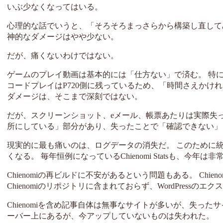
いぶ少なくなってはいる。
心理的な話でいうと、「そろそろまっさらから構築し直して
神的なダメージはやや少ない。
だが、痛くないわけではない。
ゲームのプレイ動画は基本的には「仕方ない」で済む。 特
コードプレイはP720側に残っているため、「時間さえかけ
ダメージは、そこまで深刻ではない。
だが、スクリーンショット、eメール、帳票あたりは実際失
所にしている」部分があり、失ったことで「確認できない」
現実的に最も痛いのは、ログデータの消失だ。 このために
くなる。 毎年恒例になっているChienomi Statsも、今
Chienomiの再ビルドに不安があるという問題もある。 Chie
Chienomiのリポジトリに含まれておらず、WordPres
Chienomiを含め記事自体は無事なサイトが多いが、失っ
ーバー上にあるが、今アップしていないものは失われた。