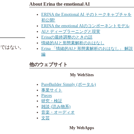
About Erina the emotional AI
ERINA the Emotional AI そのトークキャプチャを
初公開!
ERINA the emotional AIのコンポーネントモデル
AIとディープラーニングと現実
Erinaの最終調整のときの話
情緒的AIと形態素解析のおはなし
のではない。
Erina 「情緒的AIと形態素解析のおはなし」 解説
編
他のウェブサイト
My WebSites
PureBuilder Simply (ポータル)
事業サイト
Pieces
研究・検証
雑談 (読み物系)
音楽・オーディオ
文芸
My WebApps