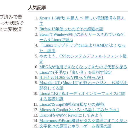
人気記事
ブ済みで普
Xperia 1 (初代) を購入 〜 新しい電話番号を添え
いった状態で
て
Btrfsを13年使ったのでその経験の話
すでに変換済
SteamでWindows向けのみリリースされているゲ
ームをLinuxで遊ぶ
「LinuxラップトップでIntelよりAMDがよくなっ
た」理由
やめよう、CSSのシステムデフォルトフォント指
定
MEGAが信用できなくなってきたので代替を探る
Linuxで(不毛な)「良い音」を目指す設定
H.264 vs H.265 vs VP8 vs VP9 vs AV1
Mozcdic-UT (Mozc-UT)が終わった話と、代替品を
開発してる話
Linuxにおけるオーディオインターフェイスに関
する基礎知識
LinuxのSwapの解説の(私なりの)解説
Microsoft Copilotといろいろ話してみた Part.1
DiscordをやめてRevoltにしてみよう
MattermostのBoard機能がタスク管理にすごく良い
文字化けの原理とホラーゲーム表現の話