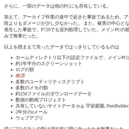
さらに、一部のデータは他のPCにも存在している。
加えて、アーカイブ作業の途中で起きた事故であるため、ア
段よりもダメージが少し少なかった。 また、被害の中心と
発生した事故で、P720でも並列処理していた。メインPCの処理
みで無事だった。
以上を踏まえて失ったデータではっきりしているものは
ホームディレクトリ以下の設定ファイルで、メインPC
約1年半分のスクリーンショット
ログの類
帳票
多数のユーティリティスクリプト
多数のメモの類
約250ファイルのダウンロードデータ
数個の動画プロジェクト
共有していないサイトデータ (e.g. 宇宙庭園, PureBuild
2年分のeメール
ウェブアプリ
逆にプログラムの類は消す前に間に合ったため無事だった。