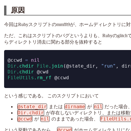
原因
今回はRubyスクリプトのmmfft9が、ホームディレクトリに
ただ、これはスクリプトのバグというよりも、Rubyのglit
らディレクトリ消去に関わる部分を抜粋すると
@ccwd
=
nil
Dir
.chdir
File
.join
(
@state_dir
, 
"run"
, dir
Dir
.chdir
@cwd
FileUtils
.rm_rf
@ccwd
という感じである。 このスクリプトにおいて
@state_dir
dirname
nil
または
が
だった場合
Dir.chdir
が存在しないディレクトリ、または移動
@ccwd
nil
FileUtils.
が
のままであった場合、
@ccwd
という挙動であるから、
がホームディレクトリにな