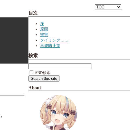
目次
序
原因
被害
タイミング……
再発防止策
検索
AND検索
About
い。