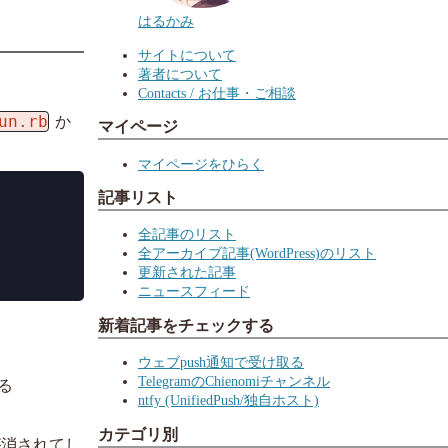
はるかみ
サイトについて
著者について
。
Contacts / お仕事・ご相談
un.rb
か
マイページ
マイページをひらく
記事リスト
全記事のリスト
全アーカイブ記事(WordPress)のリスト
更新された記事
ニュースフィード
新着記事をチェックする
ウェブpush通知で受け取る
TelegramのChienomiチャンネル
る
ntfy (UnifiedPush/独自ホスト)
カテゴリ別
が消されてし