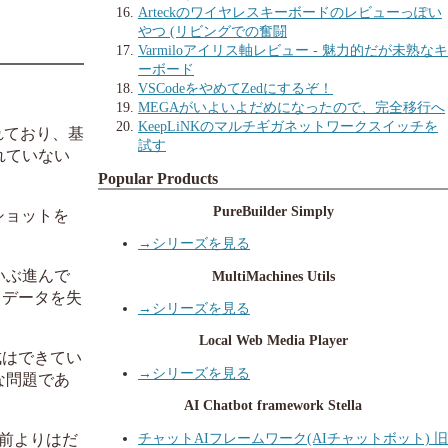
Arteckのワイヤレスキーボードのレビューっぽい
やつ (リビングでの奮闘
Varmiloアイリス軸レビュー - 魅力的だが未熟なキ
ーボード
VSCodeをやめてZedにするぞ！
MEGAがいよいよだめになったので、完全移行へ
KeepLiNKのマルチギガネットワークスイッチを
れており、基
試す
れていない
Popular Products
PureBuilder Simply
ショットを
→シリーズを見る
いぶ進んで
MultiMachines Utils
、データを失
→シリーズを見る
Local Web Media Player
成はできてい
→シリーズを見る
な問題であ
AI Chatbot framework Stella
チャットAIフレームワーク(AIチャットボット) 旧
前よりはだ