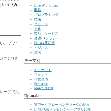
という状況
Live With Linux
開発
プログラミング
技術
ニュース
文化
製品・サービス
基礎/リテラシー
読み物系記事
きい。 ただ
ビジネス
雑感
けで7TB
テーマ別
キーボード
フォント
作業環境
Fediverse
Mozcdict Ext
レージで共
Up-to-date
実ワークフローベンチマークの結果
LINE代替メッセンジャーアプリ比較