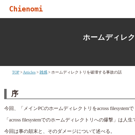
Chienomi
ホームディレク
TOP
Articles
雑感
ホームディレクトリを破壊する事故の話
序
今回、「メインPCのホームディレクトリをacross filesystemで
「across filesystemでのホームディレクトリへの爆撃
今回は事の顛末と、そのダメージについて述べる。