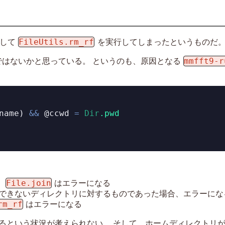
FileUtils.rm_rf
対して
を実行してしまったというものだ
mmfft9-r
chではないかと思っている。 というのも、原因となる
name) 
&&
@ccwd
=
Dir
.pwd
File.join
、
はエラーになる
できないディレクトリに対するものであった場合、エラーにな
rm_rf
はエラーになる
るという状況が考えられない。 そして、ホームディレクトリ