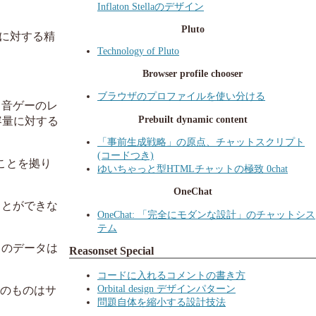
Inflaton Stellaのデザイン
Pluto
に対する精
Technology of Pluto
Browser profile chooser
ブラウザのプロファイルを使い分ける
も音ゲーのレ
Prebuilt dynamic content
容量に対する
「事前生成戦略」の原点、チャットスクリプト
(コードつき)
ことを拠り
ゆいちゃっと型HTMLチャットの極致 0chat
OneChat
ことができな
OneChat: 「完全にモダンな設計」のチャットシス
テム
、このデータは
Reasonset Special
コードに入れるコメントの書き方
Orbital design デザインパターン
役のものはサ
問題自体を縮小する設計技法