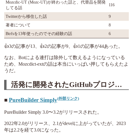
Mozcdic-UT (Mozc-UT)が終わった話と、代替品を開発
116
してる話
Twitterから移住した話
9
著者について
8
Btrfsを13年使ったのでその経験の話
6
👍3の記事が13、👍2の記事が9、👍1の記事が44あった。
なお、Botによる連打は除外して数えるようになっている
ため、Mozcdict-extの話は本当にいっぱい押してもらえたよ
うだ。
活発に開発されたGitHubプロジェクト
PureBuilder Simply
PureBuilder Simply 3.0〜3.2がリリースされた。
2022年2.0がリリース、2.1がdevelに上がっていたが、2023
年は2.2を経て3.0になった。