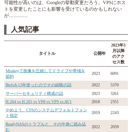
可能性が高いのは、Googleの挙動変更だろう。VPSにホス
トを変更したことにも影響を受けているのかもしれない
が…………
人気記事
2023年3
月以降
タイトル
公開年
のアク
セス数
Misskeyで画像を圧縮してドライブや帯域を
2023
6091
節約
Btrfsを13年使ったのでその経験の話
2022
5370
サーバーセキュリティ構成の話
2023
3261
H.264 vs H.265 vs VP8 vs VP9 vs AV1
2018
2351
やめよう、CSSのシステムデフォルトフォン
2019
2243
ト指定
ReadyNASのトラブルと、その中身に踏み込
2022
2059
む