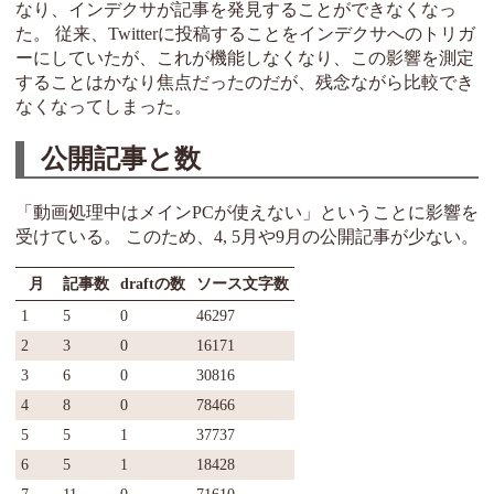
なり、インデクサが記事を発見することができなくなっ
た。 従来、Twitterに投稿することをインデクサへのトリガ
ーにしていたが、これが機能しなくなり、この影響を測定
することはかなり焦点だったのだが、残念ながら比較でき
なくなってしまった。
公開記事と数
「動画処理中はメインPCが使えない」ということに影響を
受けている。 このため、4, 5月や9月の公開記事が少ない。
月
記事数
draftの数
ソース文字数
1
5
0
46297
2
3
0
16171
3
6
0
30816
4
8
0
78466
5
5
1
37737
6
5
1
18428
7
11
0
71610