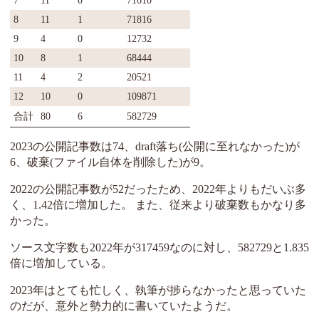
8
11
1
71816
9
4
0
12732
10
8
1
68444
11
4
2
20521
12
10
0
109871
合計
80
6
582729
2023の公開記事数は74、draft落ち(公開に至れなかった)が
6、破棄(ファイル自体を削除した)が9。
2022の公開記事数が52だったため、2022年よりもだいぶ多
く、1.42倍に増加した。 また、従来より破棄数もかなり多
かった。
ソース文字数も2022年が317459なのに対し、582729と1.835
倍に増加している。
2023年はとても忙しく、執筆が捗らなかったと思っていた
のだが、意外と勢力的に書いていたようだ。