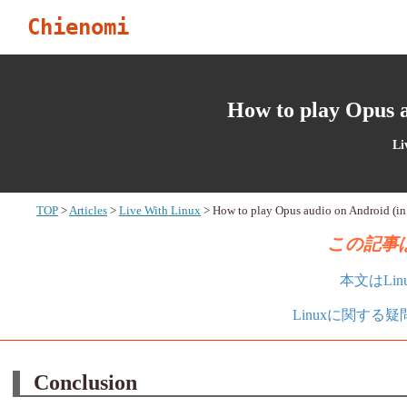
Chienomi
How to play Opus a
Li
TOP
Articles
Live With Linux
How to play Opus audio on Android (in
この記事は
本文はLi
Linuxに関する
Conclusion