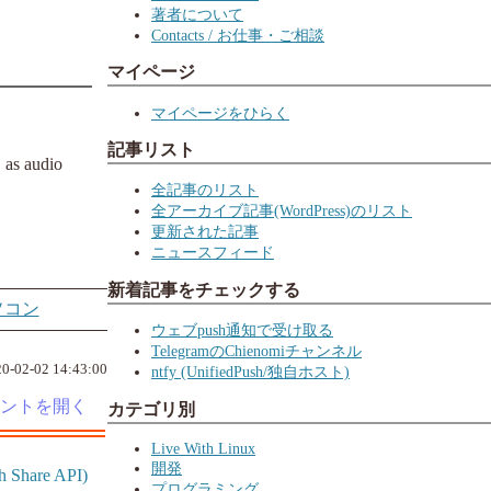
著者について
Contacts / お仕事・ご相談
マイページ
マイページをひらく
記事リスト
as audio
全記事のリスト
全アーカイブ記事(WordPress)のリスト
更新された記事
ニュースフィード
新着記事をチェックする
ソコン
ウェブpush通知で受け取る
TelegramのChienomiチャンネル
0-02-02 14:43:00
ntfy (UnifiedPush/独自ホスト)
カテゴリ別
Live With Linux
開発
h Share API)
プログラミング