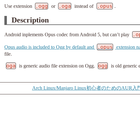
.ogg
.oga
.opus
Use extension
or
instead of
.
Description
.o
Android inplements Opus codec from Android 5, but can’t play
.opus
Opus audio is included to Ogg by default and
extension n
file.
oga
ogg
is generic audio file extension on Ogg.
is old generic
Arch Linux/Manjaro Linux初心者のためのAUR入