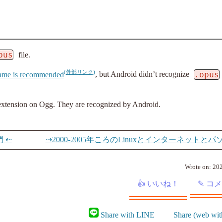
pus
file.
.opus
ame is recommended
, but Android didn’t recognize
 extension on Ogg. They are recognized by Android.
門 ⇠
⇢2000-2005年ころのLinuxとインターネットとパ
Wrote on:
202
Share with LINE
Share (web wit