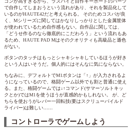
コンが高すぎるから、ラズパイと自作キーボードのパーツ
で自作してしまおうという流れがあり、それを製品化して
いるのがHAUTE42だと考えられる。 そのためコスパが良
く、Mシリーズに関してはかなりしっかりとした金属筐体
が使われているため自作感もない。自作品に関しては、
「どうせ作るのなら徹底的にこだわろう」という流れもあ
るため、HAUTE PAD Mはそのクオリティも高級品と遜色
がない。
ボタンのタッチはもっとシャキシャキしているほうが好き
という人はいそうだ。個人的にはそんなに気にならない。
ちなみに、デフォルトでM1ボタンは「↑」が入力されるよ
うになっているので、格闘ゲーム以外でも割と普通に使え
る。また、格闘ゲームでは↓↑コマンド(サマーソルトキッ
クとか)ではM1を使うほうが直感的かもしれない。 が、ど
ちらを使おうがレバー一回転技(要はスクリューパイルド
ライバー)は難しい……
コントローラでゲームしよう