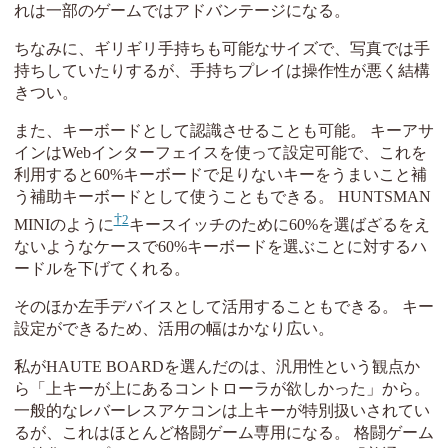
れは一部のゲームではアドバンテージになる。
ちなみに、ギリギリ手持ちも可能なサイズで、写真では手
持ちしていたりするが、手持ちプレイは操作性が悪く結構
きつい。
また、キーボードとして認識させることも可能。 キーアサ
インはWebインターフェイスを使って設定可能で、これを
利用すると60%キーボードで足りないキーをうまいこと補
う補助キーボードとして使うこともできる。 HUNTSMAN
2
MINIのように
キースイッチのために60%を選ばざるをえ
ないようなケースで60%キーボードを選ぶことに対するハ
ードルを下げてくれる。
そのほか左手デバイスとして活用することもできる。 キー
設定ができるため、活用の幅はかなり広い。
私がHAUTE BOARDを選んだのは、汎用性という観点か
ら「上キーが上にあるコントローラが欲しかった」から。
一般的なレバーレスアケコンは上キーが特別扱いされてい
るが、これはほとんど格闘ゲーム専用になる。 格闘ゲーム