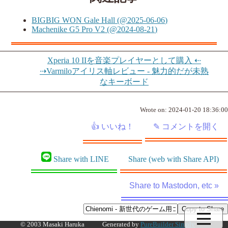
BIGBIG WON Gale Hall (@2025-06-06)
Machenike G5 Pro V2 (@2024-08-21)
Xperia 10 IIを音楽プレイヤーとして購入 ⇠
⇢Varmiloアイリス軸レビュー - 魅力的だが未熟
なキーボード
Wrote on:
2024-01-20 18:36:00
Share with LINE
Share (web with Share API)
Share to Mastodon, etc »
© 2003 Masaki Haruka
Generated by
PureBuilder Simply