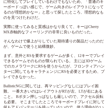
に特化してプレイしているわけでもないため、「普通のキ
ーボードっぽい感じで、ゲーム向きのレイアウトになって
るのが理想的かなー」と思って探したところ、理想的なも
のを見つけたわけだ。
実際に使ってみると質感はかなり良くて、キーはCherry
MX赤軸的なフィーリングの非常に良いものだった。
そんなわけで爆上がりしていた期待通りの製品だったのだ
が、ゲームで使うと結構微妙。
まず、意外とRSを要求するゲームが多く、12キーでプレイ
できるゲームそのものが限られている。 主には3Dゲーム
でのカメラワークにRSを使うからだが、フロンティアハン
ターに関してもキャラチェンジにRSを必要とするため、プ
レイできなかった。
BallisticNGに関しては、再マッピングなしにはプレイ困
難。 一番大きいのはレイアウトがRTが左、LTが右にある
こと。 Bボタン押しっぱなしも厳しいので、アクセル反転
も必要。 そこまでしたところでキーボードプレイに対して
何もアドバンテージを持っていないので、使う理由がない