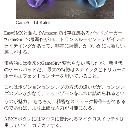
GameSir T4 Kaleid
EasySMXと並んでAmazonでは存在感あるパッドメーカー
“GameSir” の最新作がT4。 トランスルーセントデザインに
ライティングがあって、非常に綺麗、かついかにも新しい
感じがする。
価格的には従来のGameSirと変わらない感じだが、新世代
のゲームパッドだ。 最大の特徴はスティックとトリガーに
ホールエフェクトセンサーを用いていること。
これはポジションセンシングの方式の違いだが、センシン
グのブレが少なく、デッドゾーンを非常に詰められるとい
1
うのが魅力。 もちろん、精密なスティック操作
ができる
のであれば、より正確な入力が可能になる。
ABXYボタンにはマウスに使われるマイクロスイッチを採
用していて、カチカチする。