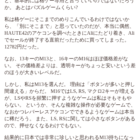
ど、基本的には格ゲー専用と言っていいのではないだろう
か。 あとはパズルゲームくらい?
私は格ゲーにそこまでのめりこんでいるわけではないか
ら、「別にそこまで」と思っていたのだが、本当に偶然、
HAUTE42のアケコンを調べたときにAliにたどり着き、Ali
でセールが終了する直前だったために買ってしまった。
12782円だった。
なお、13キーのM13と、16キーのM16はほぼ価格差がな
い。 その価格差よりは、透明キーがちょっと安いという差
のほうが大きいレベルだ。
しかし、私はM13を選んだ。 理由は「ボタンが多いと押し
間違える」からだ。 M16ではLS, RS, マクロ2キーが増える
が、LSやRSを頻繁に押すようなゲームは私はそもそもや
らない。 というか、そんな複雑な操作が必要なゲームで、
なおかつレバーレスアケコンでできるようなゲームは本当
に稀だろう。 また、LS, RSに関しては小さなボタンがある
ので、押せなくなるわけでもない。
結果的に日本では非常に珍しいと思われるM13持ちになっ