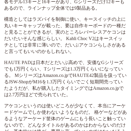
各モデル13キーと16キーがあり、Gシリーズだけ12キーも
あるので、ラインナップ全体では9製品ある。
構造としてはラズパイを制御に使い、キースイッチの上に
丸いキーキャップが載った、要は自作キーボードの一種だ
と見ることができるが、実のところレバーレスアケコンは
だいたいそんな感じらしい。 Kahli Choc V2はキースイッ
チとしては非常に薄いので、だいぶアケコンらしさがある
と言ってもいいのかもしれない。
HAUTE PADは日本だとだいぶ高めで、安価なGシリーズ
でも1万円くらい、Tシリーズは1.3万円くらいになってい
る。 MシリーズはAmazon.co.jpでHAUTE42製品を扱ってい
るJSW-ShopがM16を1.3万円くらいでごく短期間売ってい
たようだが、私が購入したタイミングではAmazon.co.jpで
は2.7万円ほどで売られていた。
アケコンというのは使いどころが少なくて、本当にアーケ
ードゲームでしか使わないようなものだ。 格ゲーなどがあ
るようなアーケード筐体のゲームにもう長いこと触ってい
ないので、どんなタイトルがあるのかはわからないのだけ