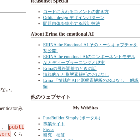
Reasonset Special
コードに入れるコメントの書き方
Orbital design デザインパターン
問題自体を縮小する設計技法
About Erina the emotional AI
ERINA the Emotional AI そのトークキャプチャを
初公開!
ERINA the emotional AIのコンポーネントモデル
AIとディープラーニングと現実
Erinaの最終調整のときの話
情緒的AIと形態素解析のおはなし
Erina 「情緒的AIと形態素解析のおはなし」 解説
編
らない。
他のウェブサイト
My WebSites
catorみ
PureBuilder Simply (ポータル)
事業サイト
publi
り、
Pieces
word
くら
研究・検証