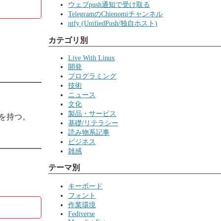
ウェブpush通知で受け取る
TelegramのChienomiチャンネル
ntfy (UnifiedPush/独自ホスト)
カテゴリ別
Live With Linux
開発
プログラミング
技術
ニュース
文化
製品・サービス
則を持つ。
基礎/リテラシー
読み物系記事
ビジネス
雑感
テーマ別
キーボード
フォント
作業環境
Fediverse