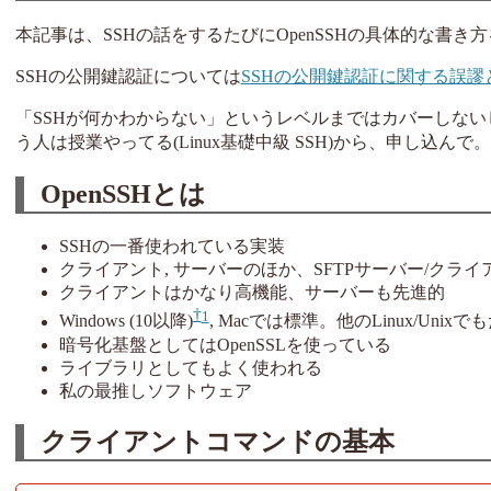
本記事は、SSHの話をするたびにOpenSSHの具体的な書
SSHの公開鍵認証については
SSHの公開鍵認証に関する誤謬
「SSHが何かわからない」というレベルまではカバーしない
う人は授業やってる(Linux基礎中級 SSH)から、申し込んで。
OpenSSHとは
SSHの一番使われている実装
クライアント, サーバーのほか、SFTPサーバー/クラ
クライアントはかなり高機能、サーバーも先進的
1
Windows (10以降)
, Macでは標準。他のLinux/Unix
暗号化基盤としてはOpenSSLを使っている
ライブラリとしてもよく使われる
私の最推しソフトウェア
クライアントコマンドの基本