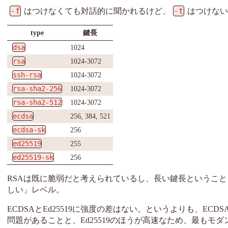
-f
-t
はつけなくても対話的に聞かれるけど、
はつけない
type
鍵長
dsa
1024
rsa
1024-3072
ssh-rsa
1024-3072
rsa-sha2-256
1024-3072
rsa-sha2-512
1024-3072
ecdsa
256, 384, 521
ecdsa-sk
256
ed25519
255
ed25519-sk
256
RSAは既に脆弱だと考えられているし、長い鍵長ということ
しい」レベル。
ECDSAとEd25519に強度の差はない。というよりも、ECDSAは
問題があることと、Ed25519のほうが高速なため、最もモダンな