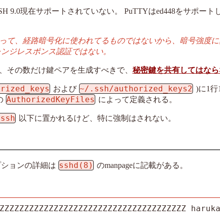
nSSH 9.0現在サポートされていない。 PuTTYはed448をサポー
って、経路暗号化に使われてるものではないから、暗号強度に
レンジレスポンス認証ではない。
、その数だけ鍵ペアを生成すべきで、
秘密鍵を共有してはなら
orized_keys
~/.ssh/authorized_keys2
および
)に1
AuthorizedKeyFiles
の
によって定義される。
.ssh
以下に置かれるけど、特に強制はされない。
sshd(8)
プションの詳細は
のmanpageに記載がある。
ZZZZZZZZZZZZZZZZZZZZZZZZZZZZZZZZZZZZZZ haruk