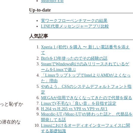
Mozcdict Ext
Up-to-date
実ワークフローベンチマークの結果
LINE代替メッセンジャーアプリ比較
人気記事
Xperia 1 (初代) を購入 〜 新しい電話番号を添え
て
Btrfsを13年使ったのでその経験の話
SteamでWindows向けのみリリースされているゲ
ームをLinuxで遊ぶ
「LinuxラップトップでIntelよりAMDがよくなっ
た」理由
やめよう、CSSのシステムデフォルトフォント指
定
MEGAが信用できなくなってきたので代替を探る
Linuxで(不毛な)「良い音」を目指す設定
ょっと恥ずか
H.264 vs H.265 vs VP8 vs VP9 vs AV1
Mozcdic-UT (Mozc-UT)が終わった話と、代替品を
開発してる話
上の潜在的な
Linuxにおけるオーディオインターフェイスに関
する基礎知識