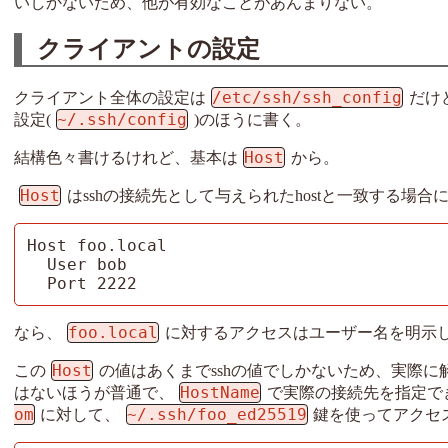
いしかないため、他が有効なことがあんまりない。
クライアントの設定
/etc/ssh/ssh_config
クライアント全体の設定は
だけ
~/.ssh/config
設定(
)のほうに書く。
Host
結構色々書けるけれど、基本は
から。
Host
はsshの接続先として与えられたhostと一致する場
Host foo.local

  User bob

  Port 2222
foo.local
なら、
に対するアクセスはユーザー名を明示
Host
この
の値はあくまでsshの値でしかないため、実際に
HostName
はないほうが普通で、
で実際の接続先を指定で
om
~/.ssh/foo_ed25519
に対して、
鍵を使ってアクセ