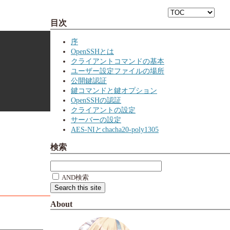
目次
序
OpenSSHとは
クライアントコマンドの基本
ユーザー設定ファイルの場所
公開鍵認証
鍵コマンドと鍵オプション
OpenSSHの認証
クライアントの設定
サーバーの設定
AES-NIとchacha20-poly1305
検索
AND検索
About