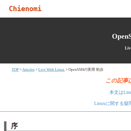
Chienomi
Ope
Liv
TOP
Articles
Live With Linux
OpenSSHの実用 初歩
この記事は
本文はLi
Linuxに関する
序