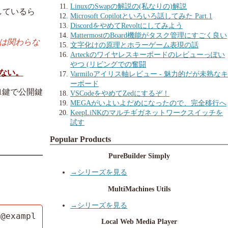
LinuxのSwapの解説の(私なりの)解説
トしているら
Microsoft Copilotといろいろ話してみた Part.1
DiscordをやめてRevoltにしてみよう
MattermostのBoard機能がタスク管理にすごく良い
は関わらな
文字化けの原理とホラーゲーム表現の話
Arteckのワイヤレスキーボードのレビューっぽい
やつ (リビングでの奮闘
ない。
Varmiloアイリス軸レビュー - 魅力的だが未熟なキ
ーボード
行1鍵で公開鍵
VSCodeをやめてZedにするぞ！
MEGAがいよいよだめになったので、完全移行へ
KeepLiNKのマルチギガネットワークスイッチを
試す
Popular Products
PureBuilder Simply
→シリーズを見る
MultiMachines Utils
→シリーズを見る
a@exampl
Local Web Media Player