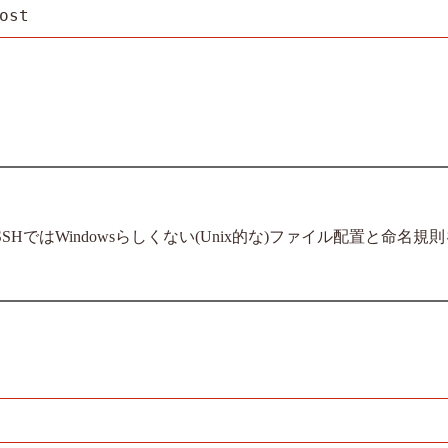
ost
。
nSSHではWindowsらしくない(Unix的な)ファイル配置と命名規