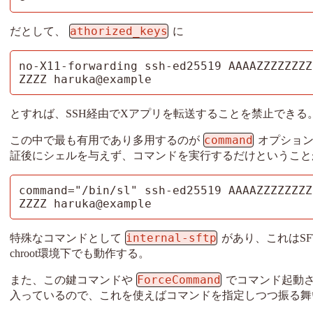
athorized_keys
だとして、
に
no-X11-forwarding ssh-ed25519 AAAAZZZZZZZZ
ZZZZ haruka@example
とすれば、SSH経由でXアプリを転送することを禁止できる
command
この中で最も有用であり多用するのが
オプション
証後にシェルを与えず、コマンドを実行するだけということ
command="/bin/sl" ssh-ed25519 AAAAZZZZZZZZ
ZZZZ haruka@example
internal-sftp
特殊なコマンドとして
があり、これはSF
chroot環境下でも動作する。
ForceCommand
また、この鍵コマンドや
でコマンド起動
入っているので、これを使えばコマンドを指定しつつ振る舞