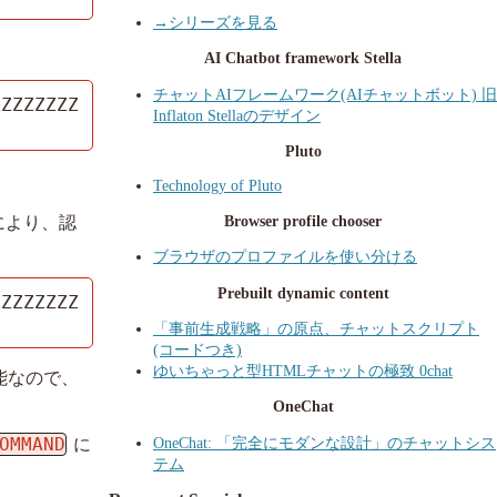
→シリーズを見る
AI Chatbot framework Stella
チャットAIフレームワーク(AIチャットボット) 旧
ZZZZZZZZ
Inflaton Stellaのデザイン
Pluto
Technology of Pluto
Browser profile chooser
により、認
ブラウザのプロファイルを使い分ける
Prebuilt dynamic content
ZZZZZZZZ
「事前生成戦略」の原点、チャットスクリプト
(コードつき)
ゆいちゃっと型HTMLチャットの極致 0chat
機能なので、
OneChat
OneChat: 「完全にモダンな設計」のチャットシス
OMMAND
に
テム