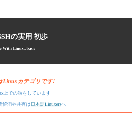
nSSHの実用 初歩
e With Linux::basic
Linuxカテゴリです!
nux上での話をしています
疑問解消や共有は
日本語Linuxers
へ