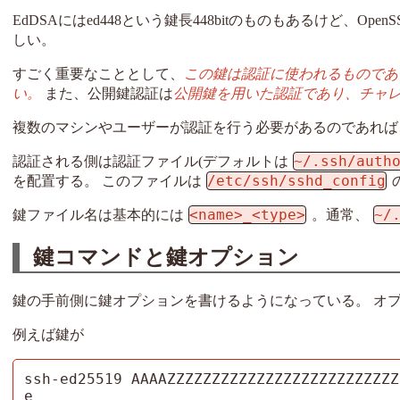
EdDSAにはed448という鍵長448bitのものもあるけど、Ope
しい。
すごく重要なこととして、
この鍵は認証に使われるものであ
い。
また、公開鍵認証は
公開鍵を用いた認証であり、チャ
複数のマシンやユーザーが認証を行う必要があるのであれば
~/.ssh/auth
認証される側は認証ファイル(デフォルトは
/etc/ssh/sshd_config
を配置する。 このファイルは
<name>_<type>
~/
鍵ファイル名は基本的には
。通常、
鍵コマンドと鍵オプション
鍵の手前側に鍵オプションを書けるようになっている。 オ
例えば鍵が
ssh-ed25519 AAAAZZZZZZZZZZZZZZZZZZZZZZZZZZ
e