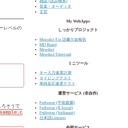
雑談 (読み物系)
音楽・オーディオ
文芸
My WebApps
ーレベルの
しっかりプロジェクト
Mozcdict Ext 語彙欠如報告
MD Board
Mewduct
Mewduct/Tigerroad
ミニツール
キー入力速度計測
タイピングテスト
単純反応速度テスト
運営サービス (非自作)
Fediverse (宇宙庭園)
しろそうで
Fediverse (JLSocial)
xample.c
Fediverse (Stellanaut)
日本語Linuxers
外部サービス