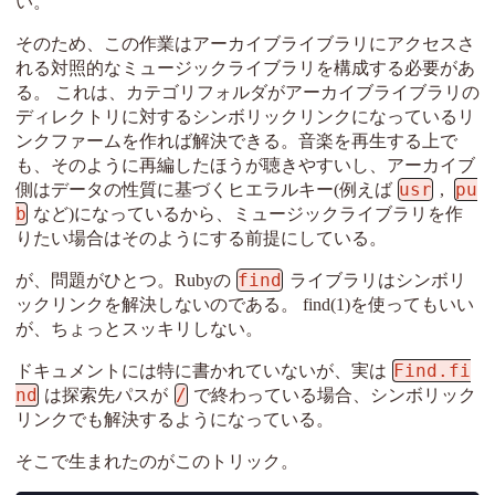
い。
そのため、この作業はアーカイブライブラリにアクセスさ
れる対照的なミュージックライブラリを構成する必要があ
る。 これは、カテゴリフォルダがアーカイブライブラリの
ディレクトリに対するシンボリックリンクになっているリ
ンクファームを作れば解決できる。音楽を再生する上で
も、そのように再編したほうが聴きやすいし、アーカイブ
usr
pu
側はデータの性質に基づくヒエラルキー(例えば
,
b
など)になっているから、ミュージックライブラリを作
りたい場合はそのようにする前提にしている。
find
が、問題がひとつ。Rubyの
ライブラリはシンボリ
ックリンクを解決しないのである。 find(1)を使ってもいい
が、ちょっとスッキリしない。
Find.fi
ドキュメントには特に書かれていないが、実は
nd
/
は探索先パスが
で終わっている場合、シンボリック
リンクでも解決するようになっている。
そこで生まれたのがこのトリック。