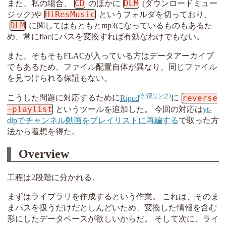
CD
DLM
また、私の場合、
のほかに
(ダウンロードミュー
HiResMusic
ジック)や
というフォルダを切っており、
DLM
に関してはもともとmp3になっているものもあるた
め、常にflacにパスを変換すれば有効なわけでもない。
また、そもそもFLACが入っている方はデータアーカイブ
でもあるため、ファイル配置自体が異なり、同じファイル
を見つけられる保証もない。
reverse
こうした問題に対応するために
Ripcd
に
-playlist
というツールを追加した。 今回の対応は
yt-
dlpでチャンネル動画をプレイリストに再編する
で取った方
法から着想を得た。
Overview
工程は2段階に分かれる。
まずはライブラリを作成するという作業。 これは、そのま
まパスを扱うだけだとしんどいため、変換した情報を含む
形にしたデータベースが欲しいからだ。 そして次に、ライ