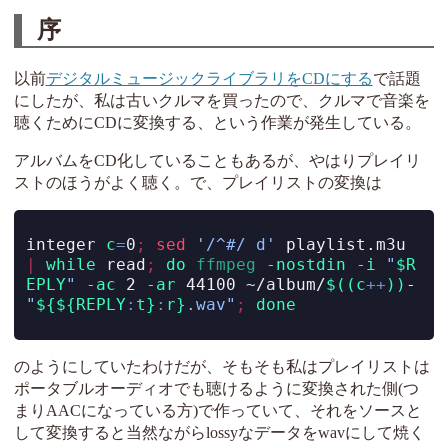
序
以前
デジタルミュージックライブラリをCDにする
で話題
にしたが、私は古いクルマを買ったので、クルマで音楽を
聴くためにCDに変換する、という作業が発生している。
アルバムをCD化していることもあるが、やはりプレイリ
ストのほうがよく聴く。で、プレイリストの変換は
integer
c
=
0
;
sed
'/^#/ d'
 playlist.m3u 
|
while
read
;
do
ffmpeg
-nostdin
-i
"
$R
EPLY
"
-ac
 2 
-ar
 44100 ~/album/
$((c
++
))
-
"
${${REPLY
:
t}
:
r}
.wav"
;
done
のようにしていたわけだが、そもそも私はプレイリストは
ポータブルオーディオでも聴けるように変換された側(つ
まりAACになっている方)で作っていて、それをソースと
して変換すると当然ながらlossyなデータをwavにして焼く