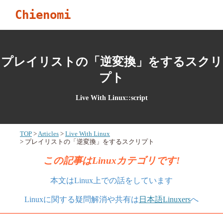
Chienomi
プレイリストの「逆変換」をするスクリ
プト
Live With Linux::script
TOP
Articles
Live With Linux
プレイリストの「逆変換」をするスクリプト
この記事はLinuxカテゴリです!
本文はLinux上での話をしています
Linuxに関する疑問解消や共有は
日本語Linuxers
へ