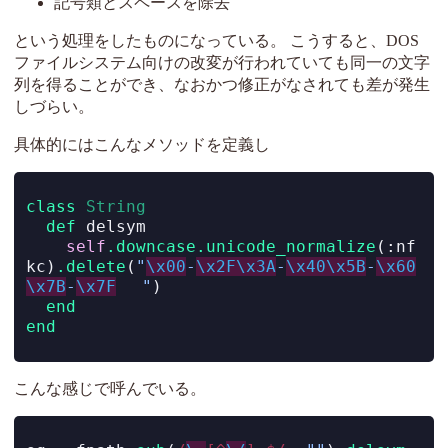
記号類とスペースを除去
という処理をしたものになっている。 こうすると、DOS
ファイルシステム向けの改変が行われていても同一の文字
列を得ることができ、なおかつ修正がなされても差が発生
しづらい。
具体的にはこんなメソッドを定義し
class
String
def
 delsym
self
.downcase.unicode_normalize
(
:nf
kc
)
.delete
(
"
\x00
-
\x2F\x3A
-
\x40\x5B
-
\x60
\x7B
-
\x7F
 　"
)
end
end
こんな感じで呼んでいる。