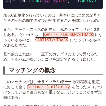
sq 
=
 fpath
.sub
(
/
\.
[^
\/
]+$/
, 
""
)
.delsym
NFKC正規化を行っているのは、基本的には全角の記号と
半角の記号の間での変換が発生することを想定したもの。
また、アーティスト名の所在が、私のライブラリだと2通
$ARTIST/$ALBUM/$TRACK
りある。 というのも、
にな
$ARTIST/$TRACK
っているものと、
になっているもの
があるためだ。
基本的にこれはルート直下のカテゴリによって異なるた
め、アルバムがないカテゴリを設定できるようにした。
マッチングの概念
このマッチングは、全ライブラリ(数千〜数万程度を想定)
String::Similarity
に対して全て
を使ったスコアづ
けをしていると途方もなく重くなる、ということがまず念
頭にある。