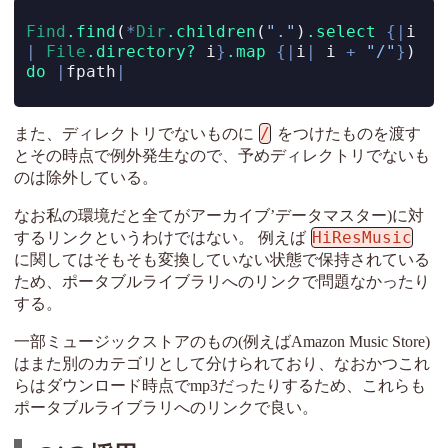
Find
.find
(
*
Dir
.children
(
"."
)
.select
{|
i
|
File
.directory?
 i
}
.map
{|
i
|
 i 
+
"/"
}
) 
do
|
fpath
|
/
また、ディレクトリでないものに
をつけたものを渡す
とその時点で例外発生なので、予めディレクトリでないも
のは除外している。
なお私の環境だと全てがアーカイブ’データマスター)に対
HiResMusic
するリンクというわけではない。 例えば
に関してはそもそも変換していない状態で保持されている
ため、ポータブルライブラリへのリンクで問題なかったり
する。
一部ミュージックストアのもの(例えばAmazon Music Store)
はまた別のカテゴリとして分けられており、なおかつこれ
らはダウンロード時点でmp3だったりするため、これらも
ポータブルライブラリへのリンクで良い。