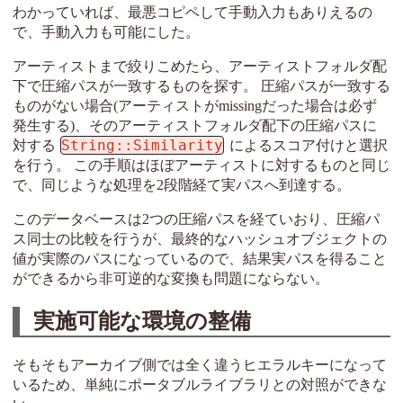
わかっていれば、最悪コピペして手動入力もありえるの
で、手動入力も可能にした。
アーティストまで絞りこめたら、アーティストフォルダ配
下で圧縮パスが一致するものを探す。 圧縮パスが一致する
ものがない場合(アーティストがmissingだった場合は必ず
発生する)、そのアーティストフォルダ配下の圧縮パスに
String::Similarity
対する
によるスコア付けと選択
を行う。 この手順はほぼアーティストに対するものと同じ
で、同じような処理を2段階経て実パスへ到達する。
このデータベースは2つの圧縮パスを経ていおり、圧縮パ
ス同士の比較を行うが、最終的なハッシュオブジェクトの
値が実際のパスになっているので、結果実パスを得ること
ができるから非可逆的な変換も問題にならない。
実施可能な環境の整備
そもそもアーカイブ側では全く違うヒエラルキーになって
いるため、単純にポータブルライブラリとの対照ができな