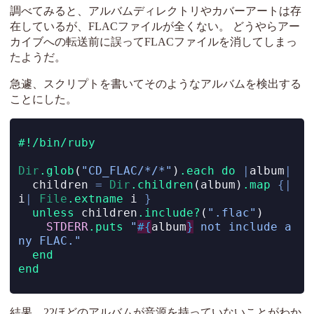
調べてみると、アルバムディレクトリやカバーアートは存
在しているが、FLACファイルが全くない。 どうやらアー
カイブへの転送前に誤ってFLACファイルを消してしまっ
たようだ。
急遽、スクリプトを書いてそのようなアルバムを検出する
ことにした。
#!/bin/ruby
Dir
.glob
(
"CD_FLAC/*/*"
)
.each
do
|
album
|
  children 
=
Dir
.children
(album)
.map
{|
i
|
File
.extname
 i 
}
unless
 children
.include?
(
".flac"
)
STDERR
.puts
"
#{
album
}
 not include a
ny FLAC."
end
end
結果、22ほどのアルバムが音源を持っていないことがわか