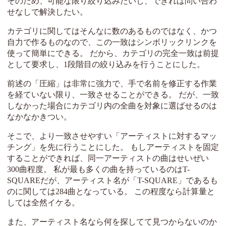
そのため、可能な限り絞り込みたいし、できれば問い合わ
せなしで解決したい。
カテゴリに関してはそんなに数のあるものではなく、かつ
自力で作るものなので、この一致はシンボリックリンクを
使って簡単にできる。 だから、カテゴリの完全一致は前提
として要求し、1段階目の絞り込みを行うことにした。
前述の「圧縮」は非常に強力で、手で名前を修正する作業
を経ていない限り、一致させることができる。 だが、一致
しなかった場合にカテゴリ内の全曲を対象に選ばせるのは
なかなかきつい。
そこで、より一致させやすい「アーティストに対するマッ
チング」を先に行うことにした。 もしアーティストを固定
することができれば、同一アーティストの曲はせいぜい
300曲程度。 私が最も多くの曲を持っているのはT-
SQUAREだが、アーティスト名が「T-SQUARE」であるも
のに関しては284曲となっている。 この程度なら計算量と
しては全然イケる。
また、アーティスト名なら何を探してて見つからないのか