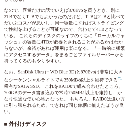
なので、容量だけの話でいえば870Evoを買うとき、別に
2TBでなく1TBでもよかったのだけど、1TBは2TBと比べて
だいぶコスパが悪いし、同一容量にすればストライピング
で性能を上げることが可能なので、合わせて4TBとなって
いる。 これらのディスクのライフのうちに「ローカルキャ
ッシュ」の容量に4TBが必要とされることがあるかはわか
らないが、余裕があれば運用は楽になる。 「一時的に頻繁
にアクセスするデータ」をまるごとファイルサーバーから
持ってくるのもやりやすい。
なお、SanDisk Ultra (= WD Blue 3D)と870Evoは非常に大き
1
なシーケンシャルライトでも350MB/s以上を維持できる
稀有なSATA SSD。 これをRAID0で組み合わせたところ、
700GBのデータ書き込みで常時750MB/s以上を維持し、か
なり快適な使い心地となった。 もちろん、RAID0は遅い方
に引っ張られるため、できれば同じ銘柄に揃えたほうが良
い。
外付けディスク