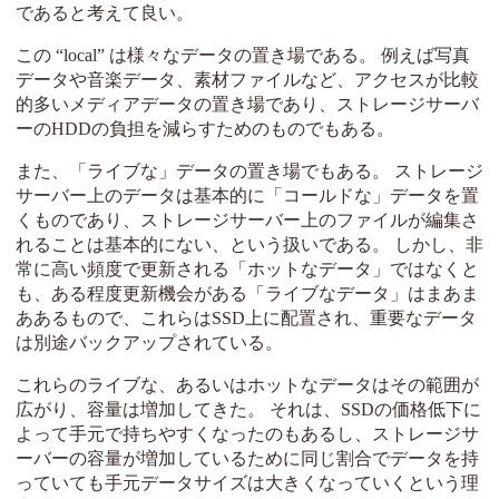
であると考えて良い。
この “local” は様々なデータの置き場である。 例えば写真
データや音楽データ、素材ファイルなど、アクセスが比較
的多いメディアデータの置き場であり、ストレージサーバ
ーのHDDの負担を減らすためのものでもある。
また、「ライブな」データの置き場でもある。 ストレージ
サーバー上のデータは基本的に「コールドな」データを置
くものであり、ストレージサーバー上のファイルが編集さ
れることは基本的にない、という扱いである。 しかし、非
常に高い頻度で更新される「ホットなデータ」ではなくと
も、ある程度更新機会がある「ライブなデータ」はまあま
ああるもので、これらはSSD上に配置され、重要なデータ
は別途バックアップされている。
これらのライブな、あるいはホットなデータはその範囲が
広がり、容量は増加してきた。 それは、SSDの価格低下に
よって手元で持ちやすくなったのもあるし、ストレージサ
ーバーの容量が増加しているために同じ割合でデータを持
っていても手元データサイズは大きくなっていくという理