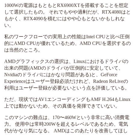
1000Wの電源はもともとRX6900XTを搭載することを想定
して選択したもの。 それでもやや過剰だが、RTX4080はと
もかく、RTX4090を積むにはやや心もとないかもしれな
い。
私のワークフローでの実用上の性能はIntel CPUと比べ圧倒
的にAMD CPUが優れているため、AMD CPUを選択するの
は当然のところ。
AMDグラフィックスの選択は、Linuxにおけるドライバの
出来の問題(AMDのドライバが圧倒的に安定していて、
Nvidiaのドライバにはかなり問題がある)と、GeForce
Experienceはユーザー登録必須だけれど、Radeon ReLiveの
利用はユーザー登録が必要ないという点を評価している。
ただ、現状ではAV1エンコーディングもAMF H.264もLinux
上では動かないため、その真価を発揮できていない。
このマシンの難点は、170〜460Wという非常に高い消費電
力。 使用中は常時200Wを超えるレベルであるため、電気
代がかなり気になる。 AMDはこのあたりを改善してほし