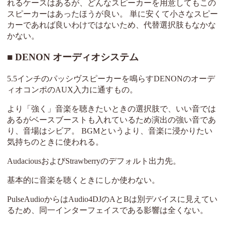
れるケースはあるが、どんなスピーカーを用意してもこの
スピーカーはあったほうが良い。 単に安くて小さなスピー
カーであれば良いわけではないため、代替選択肢もなかな
かない。
DENON オーディオシステム
5.5インチのパッシヴスピーカーを鳴らすDENONのオーデ
ィオコンポのAUX入力に通すもの。
より「強く」音楽を聴きたいときの選択肢で、いい音では
あるがベースブーストも入れているため演出の強い音であ
り、音場はシビア。 BGMというより、音楽に浸かりたい
気持ちのときに使われる。
AudaciousおよびStrawberryのデフォルト出力先。
基本的に音楽を聴くときにしか使わない。
PulseAudioからはAudio4DJのAとBは別デバイスに見えてい
るため、同一インターフェイスである影響は全くない。