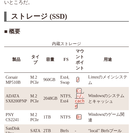
いところだ。
ストレージ (SSD)
概要
内蔵ストレージ
マウ
タイ
ント
製品
容量
FS
用途
プ
ポイ
ント
Linuxのメインシステ
Corsair
M.2
Ext4,
960GB
/
MP510B
PCIe
Swap
ム
C:
,
Windowsのシステム
ADATA
M.2
NTFS,
~/.
2048GB
SX8200PNP
PCIe
Ext4
cach
とキャッシュ
e
Windowsのゲーム関
PNY
M.2
1TB
NTFS
D:
CS2241
PCIe
連
SanDisk
SATA
2TB
Btrfs
-
“local” Btrfsプール