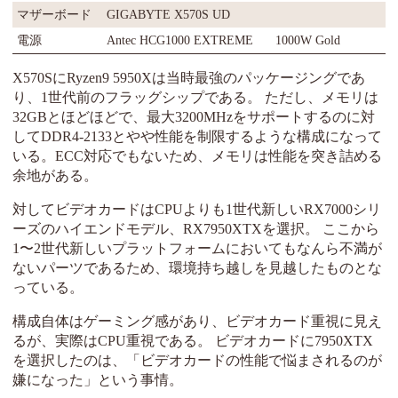
マザーボード
GIGABYTE X570S UD
電源
Antec HCG1000 EXTREME
1000W Gold
X570SにRyzen9 5950Xは当時最強のパッケージングであ
り、1世代前のフラッグシップである。 ただし、メモリは
32GBとほどほどで、最大3200MHzをサポートするのに対
してDDR4-2133とやや性能を制限するような構成になって
いる。ECC対応でもないため、メモリは性能を突き詰める
余地がある。
対してビデオカードはCPUよりも1世代新しいRX7000シリ
ーズのハイエンドモデル、RX7950XTXを選択。 ここから
1〜2世代新しいプラットフォームにおいてもなんら不満が
ないパーツであるため、環境持ち越しを見越したものとな
っている。
構成自体はゲーミング感があり、ビデオカード重視に見え
るが、実際はCPU重視である。 ビデオカードに7950XTX
を選択したのは、「ビデオカードの性能で悩まされるのが
嫌になった」という事情。