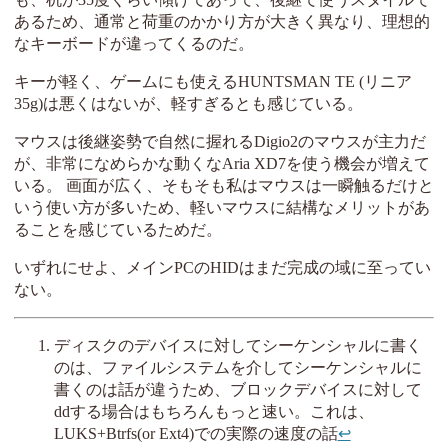
あるため、通常と荷重のかかり方が大きく異なり、理想的
なキーボードが違ってくるのだ。
キーが軽く、ゲームにも使えるHUNTSMAN TE (リニア
35g)は悪くはないが、軽すぎるとも感じている。
マウスは後継姿勢で自然に握れるDigio2のマウスが主力だ
が、非常になめらかな動くなAria XD7を使う機会が増えて
いる。 画面が広く、そもそも私はマウスは一瞬触るだけと
いう使い方が多いため、軽いマウスに結構なメリットがあ
ることを感じているためだ。
いずれにせよ、メインPCのHIDはまだ完成の域に至ってい
ない。
ディスクのデバイスに対してシーケンシャルに書く
のは、ファイルシステムを介してシーケンシャルに
書くのは話が違うため、ブロックデバイスに対して
ddする場合はもちろんもっと速い。これは、
LUKS+Btrfs(or Ext4)での実際の速度の話
↩︎