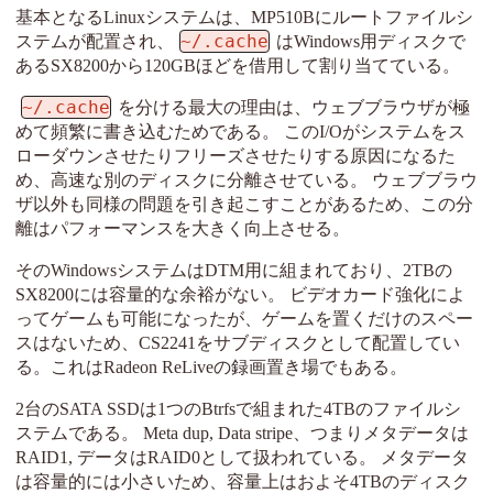
基本となるLinuxシステムは、MP510Bにルートファイルシ
~/.cache
ステムが配置され、
はWindows用ディスクで
あるSX8200から120GBほどを借用して割り当てている。
~/.cache
を分ける最大の理由は、ウェブブラウザが極
めて頻繁に書き込むためである。 このI/Oがシステムをス
ローダウンさせたりフリーズさせたりする原因になるた
め、高速な別のディスクに分離させている。 ウェブブラウ
ザ以外も同様の問題を引き起こすことがあるため、この分
離はパフォーマンスを大きく向上させる。
そのWindowsシステムはDTM用に組まれており、2TBの
SX8200には容量的な余裕がない。 ビデオカード強化によ
ってゲームも可能になったが、ゲームを置くだけのスペー
スはないため、CS2241をサブディスクとして配置してい
る。これはRadeon ReLiveの録画置き場でもある。
2台のSATA SSDは1つのBtrfsで組まれた4TBのファイルシ
ステムである。 Meta dup, Data stripe、つまりメタデータは
RAID1, データはRAID0として扱われている。 メタデータ
は容量的には小さいため、容量上はおよそ4TBのディスク