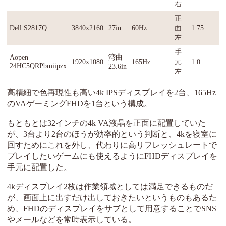
右
正
Dell S2817Q
3840x2160
27in
60Hz
面
1.75
左
手
Aopen
湾曲
1920x1080
165Hz
元
1.0
24HC5QRPbmiipzx
23.6in
左
高精細で色再現性も高い4k IPSディスプレイを2台、165Hz
のVAゲーミングFHDを1台という構成。
もともとは32インチの4k VA液晶を正面に配置していた
が、3台より2台のほうが効率的という判断と、4kを寝室に
回すためにこれを外し、代わりに高リフレッシュレートで
プレイしたいゲームにも使えるようにFHDディスプレイを
手元に配置した。
4kディスプレイ2枚は作業領域としては満足できるものだ
が、画面上に出すだけ出しておきたいというものもあるた
め、FHDのディスプレイをサブとして用意することでSNS
やメールなどを常時表示している。