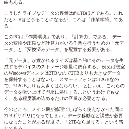
由もある。
こうしたライブなデータの容量は約1TBほどである。これ
だと3TBほど余ることになるが、これは「作業領域」であ
る。
このPCは「作業環境」であり、「計算力」である。 デー
タの変換や圧縮など計算力がいる作業を行うための「元デ
ータ」と「変換済みデータ」を配置する必要がある。
「元データ」が置かれるサイズは基本的にそのデータを生
成するデバイスのストレージ容量に依存する。 例えば寝室
のWindowsディスクは2TBなので2TBよりも大きなデータ
を保持することはないし、スマートフォンは512GBなの
で、512GBよりも大きくはならない。 とはいえ、これらの
データを吸い上げて即座に処理する…というわけでもな
く、ある程度溜め込めるだけの容量が必要となる。
今のところ、メイン機が修理でしばらく使えなかった間に
2TBギリギリになってしまい、データ移動など調整が必要
になったことがある程度で、「2TBなら足りる」という感
じである。