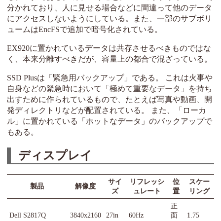
分かれており、人に見せる場合などに間違って他のデータ
にアクセスしないようにしている。また、一部のサブボリ
ュームはEncFSで追加で暗号化されている。
EX920に置かれているデータは共存させるべきものではな
く、本来分離すべきだが、容量上の都合で混ざっている。
SSD Plusは「緊急用バックアップ」である。 これは火事や
自身などの緊急時において「極めて重要なデータ」を持ち
出すために作られているもので、たとえば写真や動画、開
発ディレクトリなどが配置されている。 また、「ローカ
ル」に置かれている「ホットなデータ」のバックアップで
もある。
ディスプレイ
サイ
リフレッシ
位
スケー
製品
解像度
ズ
ュレート
置
リング
正
Dell S2817Q
3840x2160
27in
60Hz
面
1.75