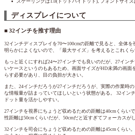
スケーリングは1.0(ドットバイドット), フォントサイズは1
ディスプレイについて
32インチを推す理由
32インチディスプレイを70〜100cmの距離で見ると、全
明らかによくないので、「最大サイズ」を考えるとこれくら
もっと近くにすれば24〜27インチでも良いのだが、27イン
いケースというのもあるため、画面サイズがHD未満の画面
らす必要があり、目の負担が大きい。
また、24インチだろうが27インチだろうが、実際の作業時
な情報量が詰まっていてほしいという状態がある。 32イン
ドット量を活かしやすい。
27インチを視界にちょうど収めるための距離は40cmくらい
性距離は50cmくらいだが、50cmだと近すぎてフォーカス
32インチを司会にちょうど収めるための距離は45cmくらい