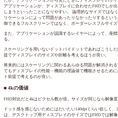
だが、アプリケーションから見たときにディスプレイのサイ
アプリケーションが、ディスプレイに合わせたFHDでしか出
しまうといったことになりやすい。 論理的なサイズではな
リケーションによって問題があったりなかったりするというの
御できるフルスクリーンではなく、ボーダーレスフルサイズ
また、アプリケーションが認識するレイヤーによって、座標
る。
スケーリングを用いないドットバイドットであればこうした
提でディスプレイのサイズや距離を考えるほうが良い。
将来的にはスケーリングに関わるあらゆる問題が解消される
てもディスプレイの性能・機能の理論値で機能させるために
ト前提で考えるのが良い。
4kの価値
FHD対比だと4kはピクセル数が倍。サイズが同じなら解像
ドット感を感じないためにはだいたい140dpiくらい欲しく、
は、デスクトップ用ディスプレイのサイズではFHDでは解像度不