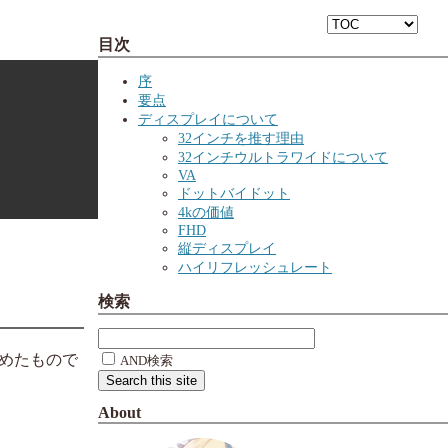
目次
序
要点
ディスプレイについて
32インチを推す理由
32インチウルトラワイドについて
VA
ドットバイドット
4kの価値
FHD
縦ディスプレイ
ハイリフレッシュレート
検索
めたもので
AND検索
About