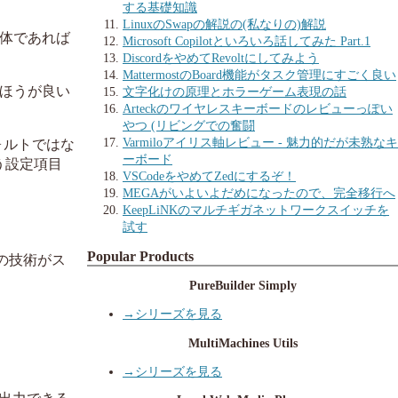
する基礎知識
LinuxのSwapの解説の(私なりの)解説
主体であれば
Microsoft Copilotといろいろ話してみた Part.1
DiscordをやめてRevoltにしてみよう
MattermostのBoard機能がタスク管理にすごく良い
たほうが良い
文字化けの原理とホラーゲーム表現の話
Arteckのワイヤレスキーボードのレビューっぽい
やつ (リビングでの奮闘
Varmiloアイリス軸レビュー - 魅力的だが未熟なキ
ォルトではな
ーボード
う設定項目
VSCodeをやめてZedにするぞ！
MEGAがいよいよだめになったので、完全移行へ
KeepLiNKのマルチギガネットワークスイッチを
試す
Popular Products
の技術がス
PureBuilder Simply
→シリーズを見る
MultiMachines Utils
→シリーズを見る