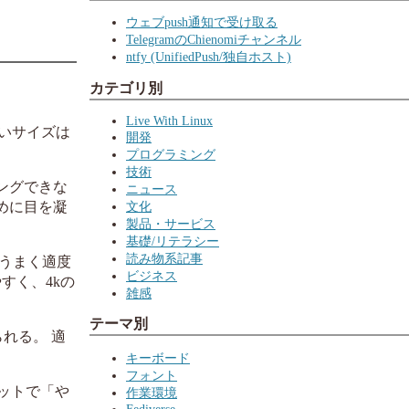
ウェブpush通知で受け取る
TelegramのChienomiチャンネル
ntfy (UnifiedPush/独自ホスト)
カテゴリ別
Live With Linux
ないサイズは
開発
プログラミング
技術
ングできな
ニュース
めに目を凝
文化
製品・サービス
基礎/リテラシー
読み物系記事
にうまく適度
ビジネス
すく、4kの
雑感
テーマ別
れる。 適
キーボード
フォント
ドットで「や
作業環境
Fediverse