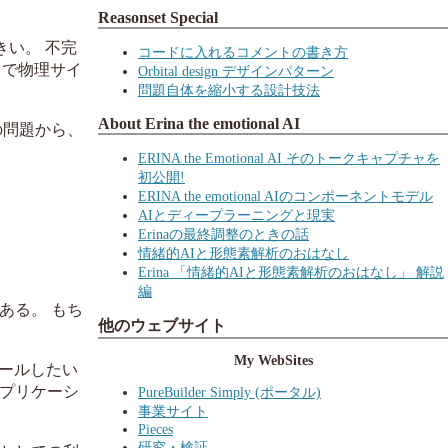
Reasonset Special
きい。 不完
コードに入れるコメントの書き方
とで物理サイ
Orbital design デザインパターン
問題自体を縮小する設計技法
About Erina the emotional AI
の問題から、
ERINA the Emotional AI そのトークキャプチャを
初公開!
ERINA the emotional AIのコンポーネントモデル
AIとディープラーニングと現実
Erinaの最終調整のときの話
情緒的AIと形態素解析のおはなし
Erina 「情緒的AIと形態素解析のおはなし」 解説
編
ある。 もち
他のウェブサイト
My WebSites
ロールしたい
プリケーシ
PureBuilder Simply (ポータル)
事業サイト
Pieces
研究・検証