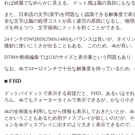
れば綺麗でなめらかに見える。 ドット感は脳の負担にもな
また、日本語の文字(漢字)を問題なく認識できる解像度で表示す
全な文字は脳の処理コストが高く疲労の原因になるし、物理
ズを抑えつつ、文字描画にドットを割くことができる。
24インチのWQHD(2560x1440)もバランスは良いが
微妙に使いにくさが出ることもある。 このため、4kが良い
DTMや動画編集ではUIのサイズと表示量という問題もあり
なお、4kで24〜32インチで十分な解像度を持っているため
FHD
ドットバイドットで表示する前提だと、FHD、あるいはそ
ろん、4kでもクォータータイルで表示できるが、かなり小
4kの全画面を利用しながら情報も表示しておきたいとか、4
とかいうこともあるため別ディスプレイが欲しいのだが、そ
ョンを4kディスプレイに出すのより大きく表示できるので