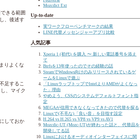
Mozcdict Ext
整できる範囲
Up-to-date
だし、後述す
実ワークフローベンチマークの結果
LINE代替メッセンジャーアプリ比較
人気記事
Xperia 1 (初代) を購入 〜 新しい電話番号を添え
て
まりよくな
Btrfsを13年使ったのでその経験の話
SteamでWindows向けのみリリースされているゲ
ームをLinuxで遊ぶ
が不足するこ
「LinuxラップトップでIntelよりAMDがよくなっ
た」理由
うし、マイク
やめよう、CSSのシステムデフォルトフォント指
定
MEGAが信用できなくなってきたので代替を探る
Linuxで(不毛な)「良い音」を目指す設定
H.264 vs H.265 vs VP8 vs VP9 vs AV1
にしておか
Mozcdic-UT (Mozc-UT)が終わった話と、代替品を
開発してる話
Linuxにおけるオーディオインターフェイスに関