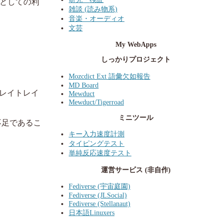
スとしての利
雑談 (読み物系)
音楽・オーディオ
文芸
My WebApps
しっかりプロジェクト
Mozcdict Ext 語彙欠如報告
MD Board
レイトレイ
Mewduct
Mewduct/Tigerroad
ミニツール
不足であるこ
キー入力速度計測
タイピングテスト
単純反応速度テスト
運営サービス (非自作)
Fediverse (宇宙庭園)
Fediverse (JLSocial)
Fediverse (Stellanaut)
日本語Linuxers