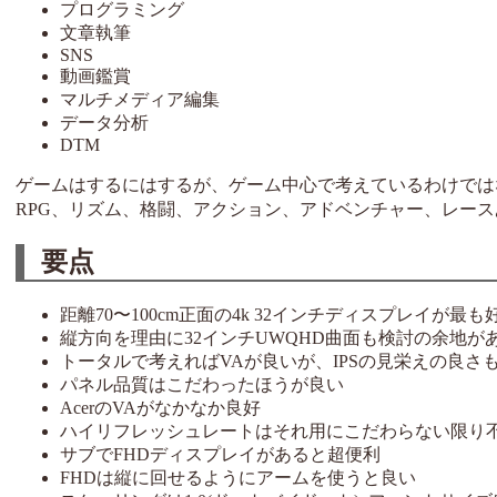
プログラミング
文章執筆
SNS
動画鑑賞
マルチメディア編集
データ分析
DTM
ゲームはするにはするが、ゲーム中心で考えているわけでは
RPG、リズム、格闘、アクション、アドベンチャー、レース
要点
距離70〜100cm正面の4k 32インチディスプレイが最
縦方向を理由に32インチUWQHD曲面も検討の余地が
トータルで考えればVAが良いが、IPSの見栄えの良さ
パネル品質はこだわったほうが良い
AcerのVAがなかなか良好
ハイリフレッシュレートはそれ用にこだわらない限り
サブでFHDディスプレイがあると超便利
FHDは縦に回せるようにアームを使うと良い