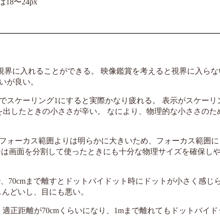
8〜24px
体を視界に入れることができる。 映像鑑賞を考えると視界に入ら
いが良い。
チでスケーリング1にすると実際かなり疲れる。 表示がスケーリ
を出したときの小ささが辛い。 なにより、物理的な小ささのた
のフォーカス範囲よりは明らかに大きいため、フォーカス範囲
チは画面を分割して使ったときにも十分な物理サイズを確保しや
で、70cmまで離すとドットバイドット時にドットが小さく感じら
がしんどいし、目にも悪い。
。 適正距離が70cmくらいになり、1mまで離れてもドットバイ