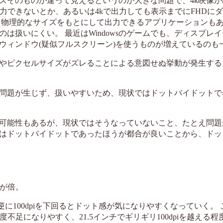
ズそのものが違って見えるというのが大きな問題で、4k映像が
力できないとか、あるいは4kで出力しても表示までにFHDに
く物理的なサイズをもとにして出力できるアプリケーションも
は扱いにくい。 最近はWindowsのゲームでも、ディスプレ
ウィンドウ(疑似フルスクリーン)を使うものが増えているのも
やピクセルサイズがズレることによる意図せぬ挙動が発生する
問題が生じず、扱いやすいため、現状ではドットバイドットで
可能性もあるが、現状ではそうなっていないこと、たとえ問題
はドットバイドットであったほうが都合が良いことから、ドッ
度が倍。
逆に100dpiを下回るとドット感が気になりやすくなっていく。
足になりやすく、21.5インチでギリギリ100dpiを越える程度