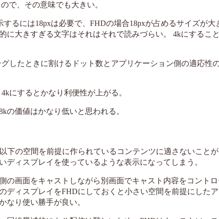
るので、その意味でも大きい。
るには18pxは必要で、FHDの場合18pxが占めるサイズが大
的に大きすぎる文字はそれはそれで読みづらい。 4kにするこ
、タイリングしたときに割けるドット数とアプリケーション側の適応性
。
、4kにするとかなり利便性が上がる。
、8kの価値はかなり低いと思われる。
れ以下の空間を前提に作られているコンテンツに適さないことが
さいディスプレイを使っているような表示になってしまう。
k側の画面をキャストしながら別画面でキャスト内容をコント
のディスプレイをFHDにしておくと小さい空間を前提にしたア
、かなり使い勝手が良い。