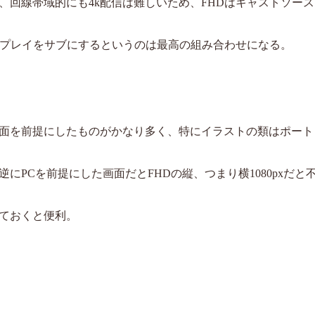
、回線帯域的にも4k配信は難しいため、FHDはキャストソー
スプレイをサブにするというのは最高の組み合わせになる。
面を前提にしたものがかなり多く、特にイラストの類はポート
PCを前提にした画面だとFHDの縦、つまり横1080pxだと
ておくと便利。