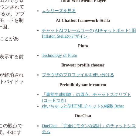
出力できる
Local Web Media Player
ダウンされて
→シリーズを見る
あるが、アプ
イモードを制
AI Chatbot framework Stella
一因。
チャットAIフレームワーク(AIチャットボット) 旧
Inflaton Stellaのデザイン
ことがあ
Pluto
Technology of Pluto
表示する前
Browser profile chooser
が解消され
ブラウザのプロファイルを使い分ける
トバイドッ
Prebuilt dynamic content
「事前生成戦略」の原点、チャットスクリプト
(コードつき)
ゆいちゃっと型HTMLチャットの極致 0chat
OneChat
 この観点で
OneChat: 「完全にモダンな設計」のチャットシス
テム
。4kにす