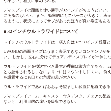
や小さい」程度に収められる。
ディスプレイの距離と使い勝手が32インチがちょうどいい
にあるのもいい。 また、効率的にもスペースが大きく、表示
るように、状況によってサブがあったほうが良い場面もある
32インチウルトラワイドについて
32インチのウルトラワイドは、横方向は37〜39インチ程度
UWQHDの画面サイズにうまく表示できないコンテンツが
い。 しかし、左右に分けてデュアルディスプレイが一体に
ウルトラワイドを検討すべき最大の理由は縦方向である。 3
とも懸念されるし、なにより上にはマウントしにくい。 例
を設置するにも口との角度の差が大きい。
ウルトラワイドであればおおよそ望ましい位置に配置できる
ディスプレイアーム、キャスター付きデスク、チェアの配置
ないと、利用目的の違いを吸収できない。