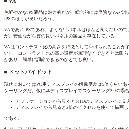
VA
色鮮やかなIPS液晶は魅力的だが、総合的には良質なVAパ
IPSのほうが良いだろう。
VAであれIPSであれ、よくないパネルはほんと良くないの
が、安価ながら質の良いパネルの製品も存在している。
VAはコントラスト比の高さを特徴として挙げられることが
いし、コントラスト比の高い設定が無理なくできるとは限らない。
があり、簡単に調節できるのがとても良い。
ドットバイドット
現代においてはPC用ディスプレイの解像度差は5倍くらい
ケーリングだ。仮に4kディスプレイでスケーリング2.0の場
アプリケーションから見るとFHDのディスプレイに見
ディスプレイから見ると2倍のピクセルを使って描画し
である。