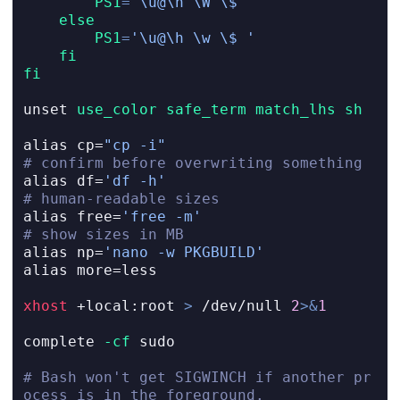
PS1
=
'\u@\h \W \$ '
else
PS1
=
'\u@\h \w \$ '
fi
fi
unset
use_color
safe_term
match_lhs
sh
alias
 cp=
"cp -i"
# confirm before overwriting something
alias
 df=
'df -h'
# human-readable sizes
alias
 free=
'free -m'
# show sizes in MB
alias
 np=
'nano -w PKGBUILD'
alias
 more=less
xhost
 +local:root 
>
 /dev/null 
2
>&
1
complete
-cf
 sudo
# Bash won't get SIGWINCH if another pr
ocess is in the foreground.