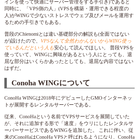
インを使って快適にサーバー管理をする手引き)であると
同時に、「VPS側の人」(VPSを構築・運用できる程度の
人)がWINGで少ないストレスでウェブ及びメールを運用す
るための手引きでもある。
普段のChienomiとは違い基礎部分の解説も(全面ではない
が)設けたので、
VPSなんて全然わかんないからWING使っ
ているんだという人も
安心して読んでほしい。 普段VPSを
使っていて、WINGに興味があるという人にとっても、退
屈な部分はいくらかあったとしても、退屈な内容ではない
はずだ。
Conoha WINGについて
ConoHa WINGは2018年にデビューしたGMOインターネッ
トが展開するレンタルサーバーである。
従来、ConoHaという名前でVPSサービスを展開していた
が、それに追加する形で「速度」をウリにしたレンタルサ
ーバーサービスであるWINGを追加した。 これに伴い、従
来のConoHaはConoHa VPSと呼ばれるようになり、ConoHa