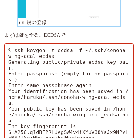
SSH鍵の登録
まずは鍵を作る。ECDSAで
% ssh-keygen -t ecdsa -f ~/.ssh/conoha-
wing-acal_ecdsa  

Generating public/private ecdsa key pai
r.

Enter passphrase (empty for no passphra
se): 

Enter same passphrase again: 

Your identification has been saved in /
home/haruka/.ssh/conoha-wing-acal_ecds
a.

Your public key has been saved in /hom
e/haruka/.ssh/conoha-wing-acal_ecdsa.pu
b.

The key fingerprint is:

SHA256:qIdBFPRLUAgSW4v4iXYuV88YsJx9NPvL