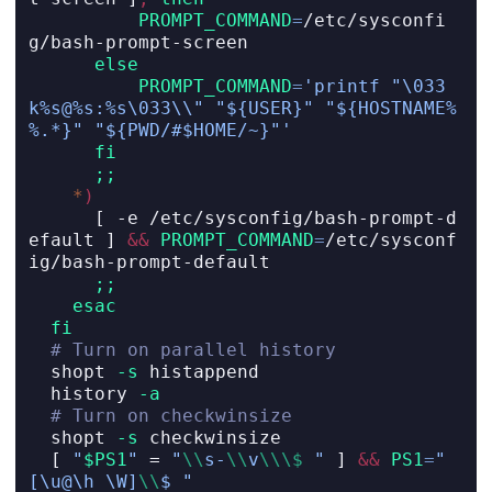
PROMPT_COMMAND
=
/etc/sysconfi
g/bash-prompt-screen
else
PROMPT_COMMAND
=
'printf "\033
k%s@%s:%s\033\\" "${USER}" "${HOSTNAME%
%.*}" "${PWD/#$HOME/~}"'
fi
;;
*
)
[
-e
 /etc/sysconfig/bash-prompt-d
efault 
]
&&
PROMPT_COMMAND
=
/etc/sysconf
ig/bash-prompt-default
;;
esac
fi
# Turn on parallel history
shopt
-s
 histappend
history
-a
# Turn on checkwinsize
shopt
-s
 checkwinsize
[
"
$PS1
"
=
"
\\
s-
\\
v
\\\$
 "
]
&&
PS1
=
"
[\u@\h \W]
\\
$ "