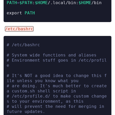
PATH
=
$PATH
:
$HOME
/.local/bin:
$HOME
/bin
export
PATH
/etc/bashrc
# /etc/bashrc
# System wide functions and aliases
# Environment stuff goes in /etc/profil
e
# It's NOT a good idea to change this f
ile unless you know what you
# are doing. It's much better to create 
a custom.sh shell script in
# /etc/profile.d/ to make custom change
s to your environment, as this
# will prevent the need for merging in 
future updates.