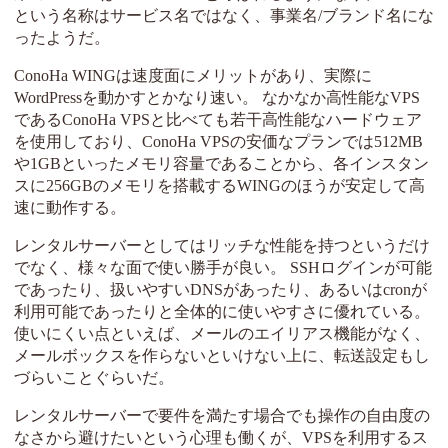
という名称はサービス名ではなく、事業名/ブランド名にな
ったようだ。
ConoHa WINGは速度面にメリットがあり、実際に
WordPressを動かすとかなり速い。 なかなか高性能なVPS
であるConoHa VPSと比べても若干高性能なハードウェア
を使用しており、ConoHa VPSの安価なプランでは512MB
や1GBといったメモリ容量であることから、各インスタン
スに256GBのメモリを搭載するWINGのほうが安定して高
速に動作する。
レンタルサーバーとしてはリッチな性能を持つというだけ
でなく、様々な面で使い勝手が良い。 SSHログインが可能
であったり、扱いやすいDNSがあったり、あるいはcronが
利用可能であったりと全体的に使いやすさに優れている。
使いにくい点といえば、メールのエイリアス機能がなく、
メールボックスを作らないといけない上に、転送設定もし
づらいことぐらいだ。
レンタルサーバーで要件を満たす場合でも操作の自由度の
なさから避けたいという心理も働くが、VPSを利用するス