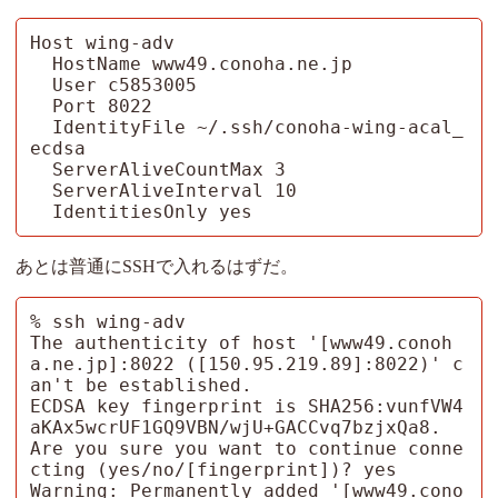
Host wing-adv

  HostName www49.conoha.ne.jp

  User c5853005

  Port 8022

  IdentityFile ~/.ssh/conoha-wing-acal_
ecdsa

  ServerAliveCountMax 3

  ServerAliveInterval 10

  IdentitiesOnly yes
あとは普通にSSHで入れるはずだ。
% ssh wing-adv

The authenticity of host '[www49.conoh
a.ne.jp]:8022 ([150.95.219.89]:8022)' c
an't be established.

ECDSA key fingerprint is SHA256:vunfVW4
aKAx5wcrUF1GQ9VBN/wjU+GACCvq7bzjxQa8.

Are you sure you want to continue conne
cting (yes/no/[fingerprint])? yes 

Warning: Permanently added '[www49.cono