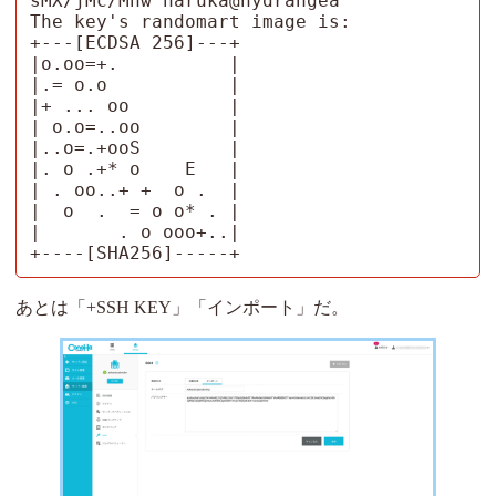
sMX/jMc/Mhw haruka@hydrangea

The key's randomart image is:

+---[ECDSA 256]---+

|o.oo=+.          |

|.= o.o           |

|+ ... oo         |

| o.o=..oo        |

|..o=.+ooS        |

|. o .+* o    E   |

| . oo..+ +  o .  |

|  o  .  = o o* . |

|       . o ooo+..|

+----[SHA256]-----+
あとは「+SSH KEY」「インポート」だ。