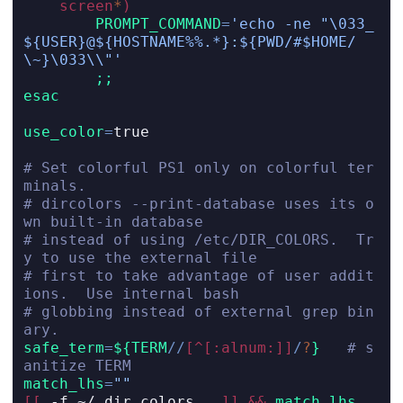
screen
*
)
PROMPT_COMMAND
=
'echo -ne "\033_
${USER}@${HOSTNAME%%.*}:${PWD/#$HOME/
\~}\033\\"'
;;
esac
use_color
=
true
# Set colorful PS1 only on colorful ter
minals.
# dircolors --print-database uses its o
wn built-in database
# instead of using /etc/DIR_COLORS.  Tr
y to use the external file
# first to take advantage of user addit
ions.  Use internal bash
# globbing instead of external grep bin
ary.
safe_term
=
${TERM
//
[^[:alnum:]]
/
?
}
# s
anitize TERM
match_lhs
=
""
[[
-f
 ~/.dir_colors   
]]
&&
match_lhs