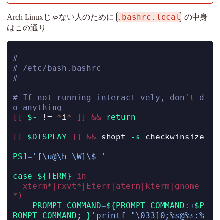
.bashrc.local
Arch Linuxじゃない人のために
の中身
はこの通り
#
# /etc/bash.bashrc
#
# If not running interactively, don't d
o anything
[[
$-
!=
*
i
*
]]
&&
return
[[
$DISPLAY
]]
&&
shopt
-s
 checkwinsize
PS1
=
'[\u@\h \W]\$ '
case
${TERM}
in
xterm
*
|
rxvt
*
|
Eterm
|
aterm
|
kterm
|
gnome
*
)
PROMPT_COMMAND
=
${PROMPT_COMMAND
:+
$P
ROMPT_COMMAND
; 
}
'printf "\033]0;%s@%s:%