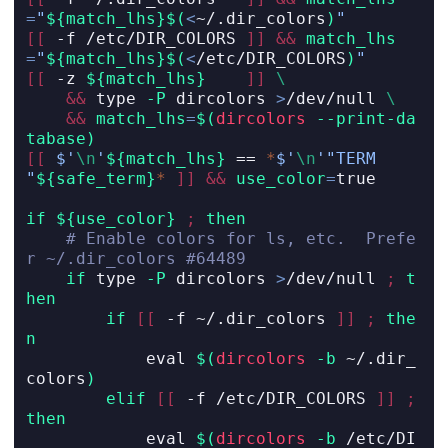
=
"
${match_lhs}$(
<
~/.dir_colors
)
"
[[
-f
 /etc/DIR_COLORS 
]]
&&
match_lhs
=
"
${match_lhs}$(
<
/etc/DIR_COLORS
)
"
[[
-z
${match_lhs}
]]
\
&&
type
-P
 dircolors 
>
/dev/null 
\
&&
match_lhs
=
$(
dircolors
--print-da
tabase
)
[[
$'
\n
'
${match_lhs}
==
*
$'
\n
'"TERM 
"
${safe_term}
*
]]
&&
use_color
=
true
if
${use_color}
;
then
# Enable colors for ls, etc.  Prefe
r ~/.dir_colors #64489
if
type
-P
 dircolors 
>
/dev/null 
;
t
hen
if
[[
-f
 ~/.dir_colors 
]]
;
the
n
eval
$(
dircolors
-b
 ~/.dir_
colors
)
elif
[[
-f
 /etc/DIR_COLORS 
]]
;
then
eval
$(
dircolors
-b
 /etc/DI