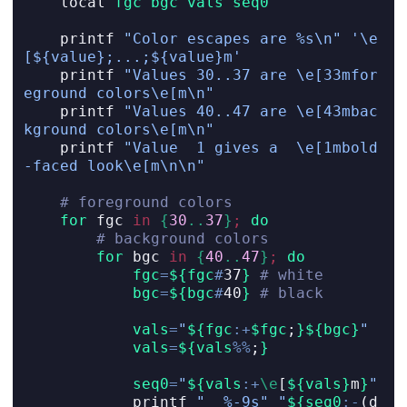
local
fgc
bgc
vals
seq0
printf
"Color escapes are %s\n"
'\e
[${value};...;${value}m'
printf
"Values 30..37 are \e[33mfor
eground colors\e[m\n"
printf
"Values 40..47 are \e[43mbac
kground colors\e[m\n"
printf
"Value  1 gives a  \e[1mbold
-faced look\e[m\n\n"
# foreground colors
for
 fgc 
in
{
30
..
37
}
;
do
# background colors
for
 bgc 
in
{
40
..
47
}
;
do
fgc
=
${fgc
#
37
}
# white
bgc
=
${bgc
#
40
}
# black
vals
=
"
${fgc
:+
$fgc
;
}${bgc}
"
vals
=
${vals
%%
;
}
seq0
=
"
${vals
:+
\e
[
${vals}
m
}
"
printf
"  %-9s"
"
${seq0
:-
(d