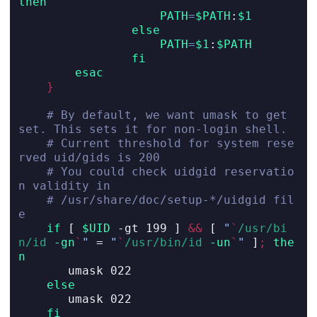
then
PATH
=
$PATH
:
$1
else
PATH
=
$1
:
$PATH
fi
esac
}
# By default, we want umask to get 
set. This sets it for non-login shell.
# Current threshold for system rese
rved uid/gids is 200
# You could check uidgid reservatio
n validity in
# /usr/share/doc/setup-*/uidgid fil
e
if
[
$UID
-gt
 199 
]
&&
[
"
`
/usr/bi
n/id
-gn
`
"
=
"
`
/usr/bin/id
-un
`
"
]
;
the
n
umask
 022
else
umask
 022
fi