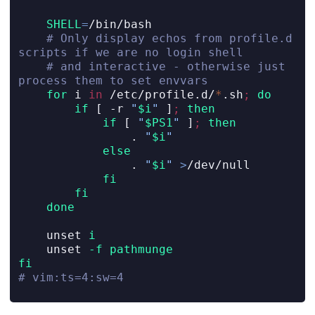
SHELL
=
/bin/bash
# Only display echos from profile.d 
scripts if we are no login shell
# and interactive - otherwise just 
process them to set envvars
for
 i 
in
 /etc/profile.d/
*
.sh
;
do
if
[
-r
"
$i
"
]
;
then
if
[
"
$PS1
"
]
;
then
.
"
$i
"
else
.
"
$i
"
>
/dev/null
fi
fi
done
unset
i
unset
-f
pathmunge
fi
# vim:ts=4:sw=4