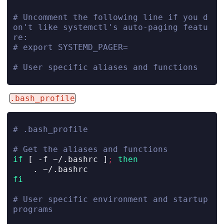
# Uncomment the following line if you d
on't like systemctl's auto-paging featu
re:
# export SYSTEMD_PAGER=
# User specific aliases and functions
.bash_profile
# .bash_profile
# Get the aliases and functions
if
[
-f
 ~/.bashrc 
]
;
then
.
 ~/.bashrc
fi
# User specific environment and startup 
programs