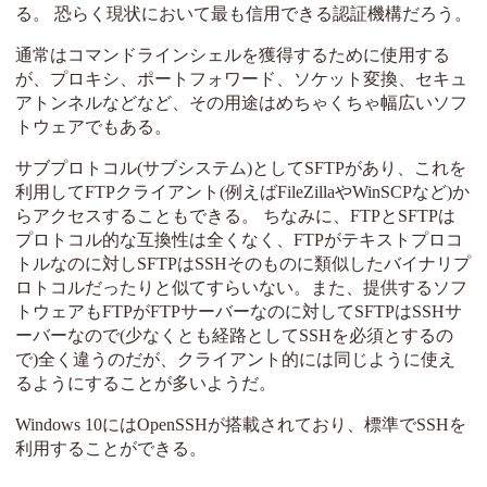
る。 恐らく現状において最も信用できる認証機構だろう。
通常はコマンドラインシェルを獲得するために使用する
が、プロキシ、ポートフォワード、ソケット変換、セキュ
アトンネルなどなど、その用途はめちゃくちゃ幅広いソフ
トウェアでもある。
サブプロトコル(サブシステム)としてSFTPがあり、これを
利用してFTPクライアント(例えばFileZillaやWinSCPなど)か
らアクセスすることもできる。 ちなみに、FTPとSFTPは
プロトコル的な互換性は全くなく、FTPがテキストプロコ
トルなのに対しSFTPはSSHそのものに類似したバイナリプ
ロトコルだったりと似てすらいない。また、提供するソフ
トウェアもFTPがFTPサーバーなのに対してSFTPはSSHサ
ーバーなので(少なくとも経路としてSSHを必須とするの
で)全く違うのだが、クライアント的には同じように使え
るようにすることが多いようだ。
Windows 10にはOpenSSHが搭載されており、標準でSSHを
利用することができる。