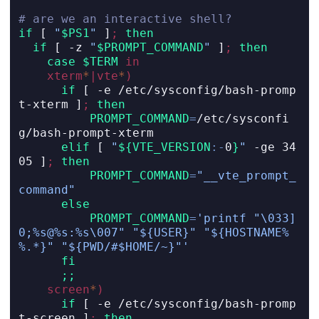
# are we an interactive shell?
if
[
"
$PS1
"
]
;
then
if
[
-z
"
$PROMPT_COMMAND
"
]
;
then
case
$TERM
in
xterm
*
|
vte
*
)
if
[
-e
 /etc/sysconfig/bash-promp
t-xterm 
]
;
then
PROMPT_COMMAND
=
/etc/sysconfi
g/bash-prompt-xterm
elif
[
"
${VTE_VERSION
:-
0
}
"
-ge
 34
05 
]
;
then
PROMPT_COMMAND
=
"__vte_prompt_
command"
else
PROMPT_COMMAND
=
'printf "\033]
0;%s@%s:%s\007" "${USER}" "${HOSTNAME%
%.*}" "${PWD/#$HOME/~}"'
fi
;;
screen
*
)
if
[
-e
 /etc/sysconfig/bash-promp
t-screen 
]
;
then