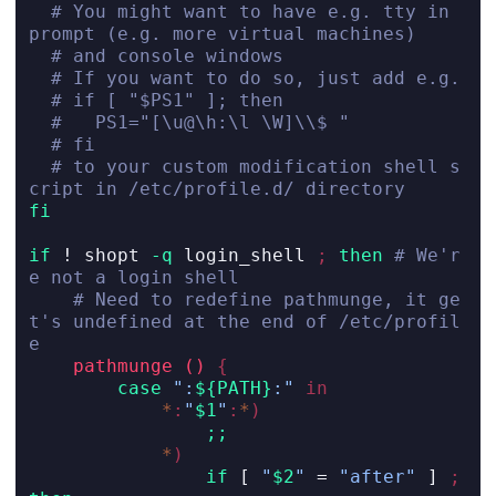
# You might want to have e.g. tty in 
prompt (e.g. more virtual machines)
# and console windows
# If you want to do so, just add e.g.
# if [ "$PS1" ]; then
#   PS1="[\u@\h:\l \W]\\$ "
# fi
# to your custom modification shell s
cript in /etc/profile.d/ directory
fi
if
! 
shopt
-q
 login_shell 
;
then
# We'r
e not a login shell
# Need to redefine pathmunge, it ge
t's undefined at the end of /etc/profil
e
pathmunge ()
{
case
":
${PATH}
:"
in
*
:
"
$1
"
:
*
)
;;
*
)
if
[
"
$2
"
=
"after"
]
;