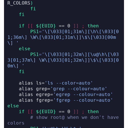
R_COLORS
)
fi
fi
if
[[
${EUID}
==
 0 
]]
;
then
PS1
=
'\[\033[01;31m\][\h\[\033[0
1;36m\] \W\[\033[01;31m\]]\$\[\033[00m
\] '
else
PS1
=
'\[\033[01;32m\][\u@\h\[\03
3[01;37m\] \W\[\033[01;32m\]]\$\[\033[0
0m\] '
fi
alias
 ls=
'ls --color=auto'
alias
 grep=
'grep --colour=auto'
alias
 egrep=
'egrep --colour=auto'
alias
 fgrep=
'fgrep --colour=auto'
else
if
[[
${EUID}
==
 0 
]]
;
then
# show root@ when we don't have 
colors