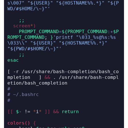
s\007" "${USER}" "${HOSTNAME%%.*}" "${P
WD/#$HOME/\~}"'
;;
screen
*
)
PROMPT_COMMAND
=
${PROMPT_COMMAND
:+
$P
ROMPT_COMMAND
; 
}
'printf "\033_%s@%s:%s
\033\\" "${USER}" "${HOSTNAME%%.*}" 
"${PWD/#$HOME/\~}"'
;;
esac
[
-r
 /usr/share/bash-completion/bash_co
mpletion   
]
&&
.
 /usr/share/bash-compl
etion/bash_completion
#
# ~/.bashrc
#
[[
$-
!=
*
i
*
]]
&&
return
colors()
{