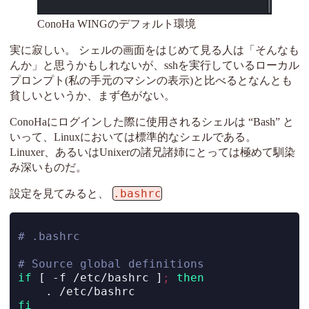
ConoHa WINGのデフォルト環境
実に寂しい。 シェルの画面をはじめて見る人は「そんなも
んか」と思うかもしれないが、sshを実行しているローカル
プロンプト(私の手元のマシンの表示)と比べるとなんとも
貧しいというか、まず色がない。
ConoHaにログインした際に使用されるシェルは “Bash” と
いって、Linuxにおいては標準的なシェルである。
Linuxer、あるいはUnixerの諸兄諸姉にとっては極めて馴染
み深いものだ。
.bashrc
設定を見てみると、
# .bashrc
# Source global definitions
if
[
-f
 /etc/bashrc 
]
;
then
.
 /etc/bashrc
fi