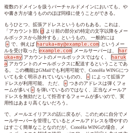
複数のドメインを扱うバーチャルドメインにおいても、や
や書き方が違うもののほぼ同様に使うことができる。
もうひとつ、拡張アドレスというものもある。これは、
@
「アカウント部(
より前の部分)の特定の文字以降をメー
ルボックスから除外する」というもの。 一般的には
+
haruka+my@example.com
で、例えば
というメー
example.com
har
ルを受け取った
メールサーバーは、
uka+my
haruk
アカウントのメールボックスではなく、
a
アカウントのメールボックスに配送するということであ
る。 この機能はGMailでも利用可能で、ConoHa WINGにつ
+
いても全く明示されていないものの、
によって拡張ア
+
ドレスが利用可能。 ただ、
つきのアドレスは弾くフォ
+
ームが多い(
を弾いているのではなく、正当なメールア
ドレスを無効だとして拒否するフォームが多い)ので、実
用性はあまり高くないだろう。
で、メールエイリアスの話に戻るが、このために自分でメ
ールサーバーを管理しているとメールアドレスを増やすの
はすごく簡単なことなのだが、ConoHa WINGの場合、メ