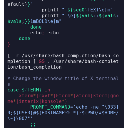
efault)
}
"
printf
" 
${seq0}
TEXT\e[m"
printf
" \e[
${vals
:+
${vals
+
$vals
;
}}
1mBOLD\e[m"
done
echo
;
echo
done
}
[
-r
 /usr/share/bash-completion/bash_co
mpletion 
]
&&
.
 /usr/share/bash-complet
ion/bash_completion
# Change the window title of X terminal
s
case
${TERM}
in
xterm
*
|
rxvt
*
|
Eterm
*
|
aterm
|
kterm
|
gno
me
*
|
interix
|
konsole
*
)
PROMPT_COMMAND
=
'echo -ne "\033]
0;${USER}@${HOSTNAME%%.*}:${PWD/#$HOME/
\~}\007"'
;;