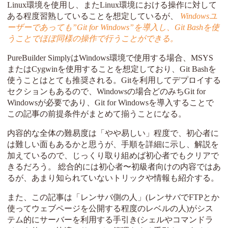
Linux環境を使用し、またLinux環境における操作に対して
ある程度習熟していることを想定しているが、
Windowsユ
ーザーであっても”Git for Windows”を導入し、Git Bashを使
うことでほぼ同様の操作で行うことができる。
PureBuilder SimplyはWindows環境で使用する場合、MSYS
またはCygwinを使用することを想定しており、Git Bashを
使うことはとても推奨される。Gitを利用してデプロイする
セクションもあるので、Windowsの場合どのみちGit for
Windowsが必要であり、Git for Windowsを導入することで
この記事の前提条件がまとめて揃うことになる。
内容的な全体の難易度は「やや易しい」程度で、初心者に
は難しい面もあるかと思うが、手順を詳細に示し、解説を
加えているので、じっくり取り組めば初心者でもクリアで
きるだろう。 総合的には初心者〜初級者向けの内容ではあ
るが、あまり知られていないトリックや情報も紹介する。
また、この記事は「レンサバ側の人」(レンサバでFTPとか
使ってウェブページを公開する程度のレベルの人)がシス
テム的にサーバーを利用する手引き(シェルやコマンドラ