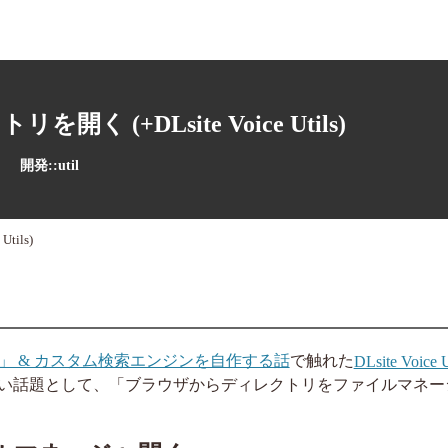
 (+DLsite Voice Utils)
開発::util
ils)
 & カスタム検索エンジンを自作する話
で触れた
DLsite Voice U
い話題として、「ブラウザからディレクトリをファイルマネー