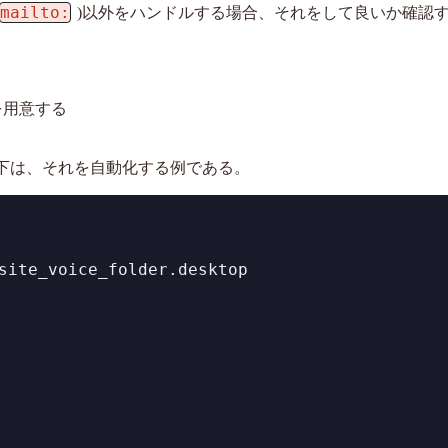
mailto:
)以外をハンドルする場合、それをして良いか確認
を用意する
以下は、それを自動化する例である。
site_voice_folder.desktop