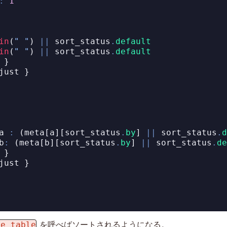
:
1
in
(
" "
) 
||
 sort_status
.
default
in
(
" "
) 
||
 sort_status
.
default
 }
just }
a 
:
 (meta[a][sort_status
.
by
] 
||
 sort_status
.
d
b
:
 (meta[b][sort_status
.
by
] 
||
 sort_status
.
de
 }
just }
te_table
を呼べばソートされるようになる。