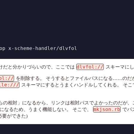
op x-scheme-handler/dlvfol
dlvfol://
だけだと分かりづらいので、ここでは
スキーマにし
ol://
を削除する。 そうするとファイルパスになる……のだが
ile:///
スキーマにするとうまくハンドルしてくれる。 そこ
からの相対」になるから、リンクは相対パスでよかったのだが、
mkjson.rb
になるため、うまく機能しない。 そこで、
でパ
必要ができた)