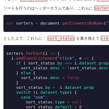
sorte
ソートを行うのはヘッダーカラムであり、これらに
var
 sorters 
=
document
.
getElementsByName
(
"
sort_status
cre
とした上で、これらに「
を書き換えて
sorters
.
forEach
(i 
=>
 {
  i
.
addEventListener
(
"click"
,
 e 
=>
 {
if
 ( sort_status
.
by
===
 i
.
dataset
.
prop
      sort_status
.
desc
=
!
sort_status
.
desc
    } 
else
 {
      sort_status
.
desc
=
false
    }
    sort_status
.
by
=
  i
.
dataset
.
prop
switch
 (i
.
dataset
.
type
) {
case
"num"
:
        sort_status
.
type
=
null
        sort_status
.
default
=
0