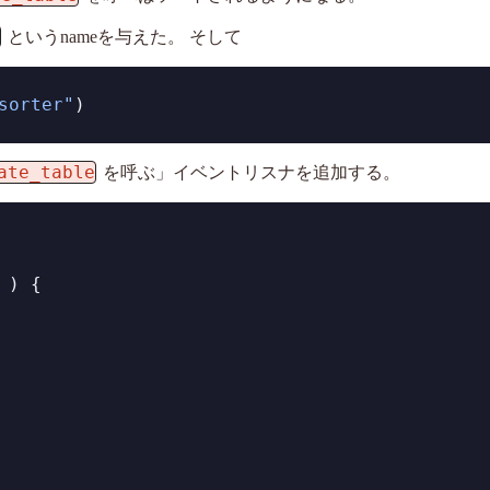
r
というnameを与えた。 そして
sorter"
)
ate_table
を呼ぶ」イベントリスナを追加する。
 ) {