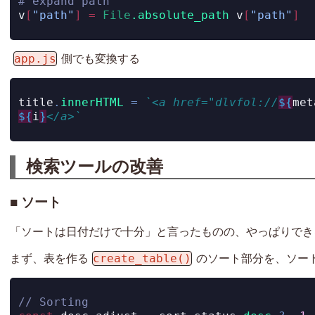
# expand path
v
[
"path"
]
=
File
.absolute_path
 v
[
"path"
]
app.js
側でも変換する
title
.
innerHTML
=
`<a href="dlvfol://
${
met
${
i
}
</a>`
検索ツールの改善
ソート
「ソートは日付だけで十分」と言ったものの、やっぱりでき
create_table()
まず、表を作る
のソート部分を、ソー
// Sorting