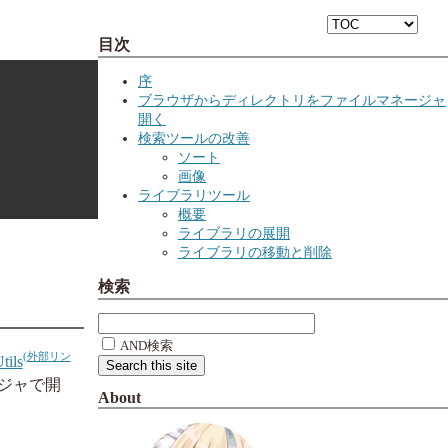
目次
序
ブラウザからディレクトリをファイルマネージャ
開く
検索ツールの改善
ソート
画像
ライブラリツール
概要
ライブラリの展開
ライブラリの移動と削除
検索
AND検索
tils
ジャで開
About