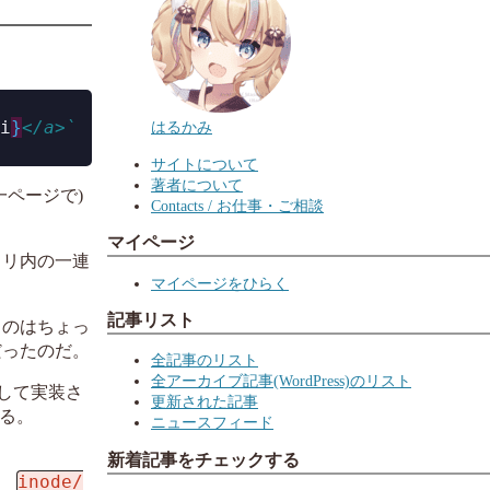
i
}
</a>`
はるかみ
サイトについて
著者について
ページで)
Contacts / お仕事・ご相談
マイページ
トリ内の一連
マイページをひらく
記事リスト
うのはちょっ
だったのだ。
全記事のリスト
全アーカイブ記事(WordPress)のリスト
して実装さ
更新された記事
る。
ニュースフィード
新着記事をチェックする
inode/
、