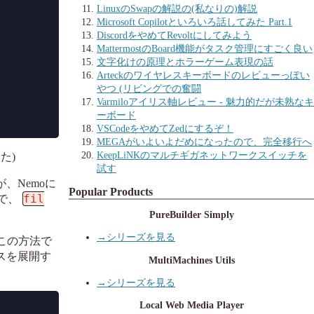
LinuxのSwapの解説の(私なりの)解説
Microsoft Copilotといろいろ話してみた Part.1
DiscordをやめてRevoltにしてみよう
MattermostのBoard機能がタスク管理にすごく良い
文字化けの原理とホラーゲーム表現の話
Arteckのワイヤレスキーボードのレビューっぽい
やつ (リビングでの奮闘
Varmiloアイリス軸レビュー - 魅力的だが未熟なキ
ーボード
VSCodeをやめてZedにするぞ！
MEGAがいよいよだめになったので、完全移行へ
KeepLiNKのマルチギガネットワークスイッチを
た)
試す
、Nemoに
Popular Products
fil
で、
PureBuilder Simply
→シリーズを見る
この方法で
スを展開す
MultiMachines Utils
→シリーズを見る
Local Web Media Player