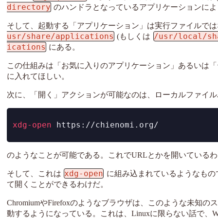
directory
のハンドラとなっているアプリケーションによ
そして、起動する「アプリケーション」は実行ファイルでは
usr/share/applications
/usr/local/sh
(もしくは
ications
にある。
この仕組みは「お気に入りのアプリケーション」あるいは「
に入れてほしい。
次に、「開く」アクションが可能なのは、ローカルファイル
xdg-open
 https://chienomi.org/
のようなことが可能である。これでURLとかを開いている
xdg-open
そして、これは
に組み込まれているようなもの
て開くことができるわけだ。
ChromiumやFirefoxのようなブラウザは、このような未
動するようになっている。これは、Linuxに限らない話で、W