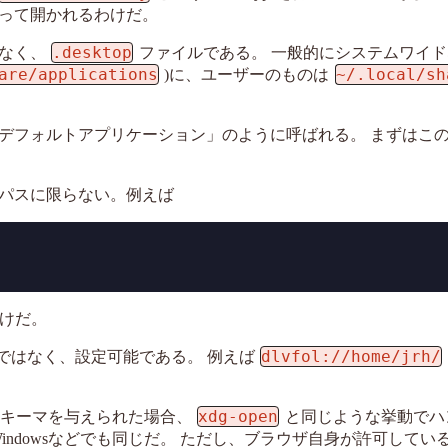
って開かれるわけだ。
.desktop
なく、
ファイルである。 一般的にシステムワイ
are/applications
~/.local/sh
)に、ユーザーのものは
デフォルトアプリケーション」のように呼ばれる。 まずはこ
パスに限らない。例えば
わけだ。
dlvfol://home/jrh/
ではなく、設定可能である。 例えば
xdg-open
知のスキーマを与えられた場合、
と同じような挙動でハ
indowsなどでも同じだ。 ただし、ブラウザ自身が許可してい