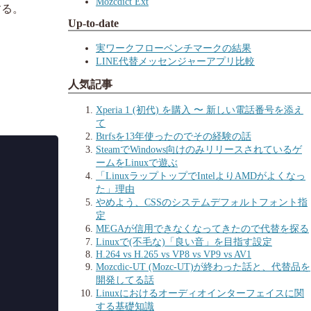
Mozcdict Ext
する。
Up-to-date
実ワークフローベンチマークの結果
LINE代替メッセンジャーアプリ比較
人気記事
Xperia 1 (初代) を購入 〜 新しい電話番号を添え
て
Btrfsを13年使ったのでその経験の話
SteamでWindows向けのみリリースされているゲ
ームをLinuxで遊ぶ
「LinuxラップトップでIntelよりAMDがよくなっ
た」理由
やめよう、CSSのシステムデフォルトフォント指
定
MEGAが信用できなくなってきたので代替を探る
Linuxで(不毛な)「良い音」を目指す設定
H.264 vs H.265 vs VP8 vs VP9 vs AV1
Mozcdic-UT (Mozc-UT)が終わった話と、代替品を
開発してる話
Linuxにおけるオーディオインターフェイスに関
する基礎知識