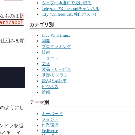
ウェブpush通知で受け取る
TelegramのChienomiチャンネル
ntfy (UnifiedPush/独自ホスト)
/
ドなものは
are/appl
カテゴリ別
Live With Linux
の仕組みを頭
開発
プログラミング
技術
ニュース
文化
製品・サービス
基礎/リテラシー
読み物系記事
ビジネス
雑感
テーマ別
のようにし
キーボード
フォント
作業環境
ンドラを起
Fediverse
るスキーマ