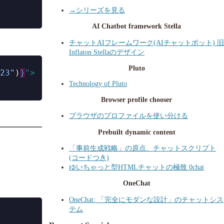
→シリーズを見る
AI Chatbot framework Stella
チャットAIフレームワーク(AIチャットボット) 旧
Inflaton Stellaのデザイン
Pluto
23"
)
}
">
Technology of Pluto
Browser profile chooser
ブラウザのプロファイルを使い分ける
Prebuilt dynamic content
「事前生成戦略」の原点、チャットスクリプト
(コードつき)
ゆいちゃっと型HTMLチャットの極致 0chat
OneChat
OneChat: 「完全にモダンな設計」のチャットシス
テム