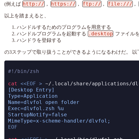
http://
https://
ftp://
file:///
(例えば
,
,
,
,
以上を踏まえると、
ハンドルするためのプログラムを用意する
.desktop
ハンドルプログラムを起動する
ファイル
ハンドラを登録する
の3ステップで取り扱うことができるようになるわけだ。 
#!/bin/zsh
cat
<<EOF
>
 ~/.local/share/applications/dl
[Desktop Entry]
Type=Application
Name=dlvfol open folder
Exec=dlvfol.zsh %u
StartupNotify=false
MimeType=x-scheme-handler/dlvfol;
EOF