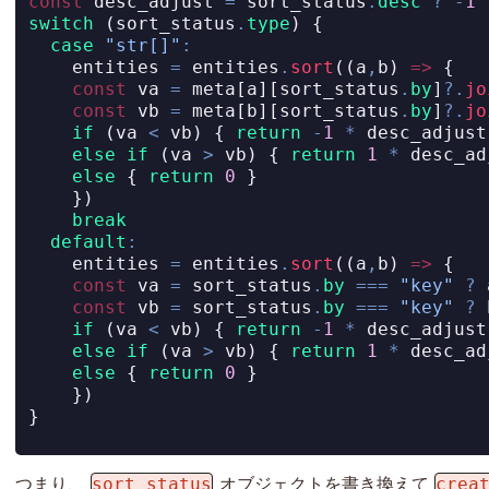
const
 desc_adjust 
=
 sort_status
.
desc
?
-
1
switch
 (sort_status
.
type
) {
case
"str[]"
:
    entities 
=
 entities
.
sort
((a
,
b) 
=>
 {
const
 va 
=
 meta[a][sort_status
.
by
]
?.
jo
const
 vb 
=
 meta[b][sort_status
.
by
]
?.
jo
if
 (va 
<
 vb) { 
return
-
1
*
 desc_adjust
else
if
 (va 
>
 vb) { 
return
1
*
 desc_ad
else
 { 
return
0
 }
    })
break
default
:
    entities 
=
 entities
.
sort
((a
,
b) 
=>
 {
const
 va 
=
 sort_status
.
by
===
"key"
?
 
const
 vb 
=
 sort_status
.
by
===
"key"
?
 
if
 (va 
<
 vb) { 
return
-
1
*
 desc_adjust
else
if
 (va 
>
 vb) { 
return
1
*
 desc_ad
else
 { 
return
0
 }
    })
}
sort_status
crea
つまり、
オブジェクトを書き換えて