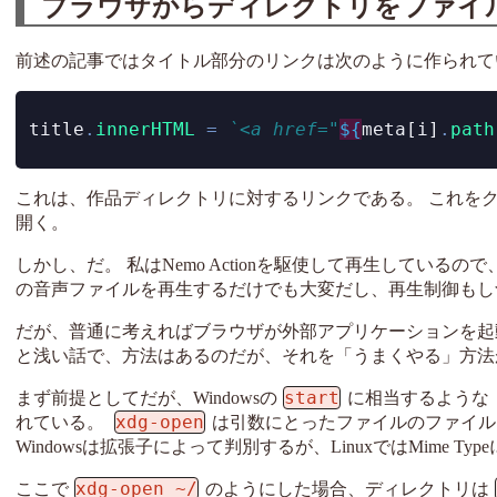
ブラウザからディレクトリをファイ
前述の記事ではタイトル部分のリンクは次のように作られて
title
.
innerHTML
=
`<a href="
${
meta[i]
.
path
これは、作品ディレクトリに対するリンクである。 これをク
開く。
しかし、だ。 私はNemo Actionを駆使して再生している
の音声ファイルを再生するだけでも大変だし、再生制御もし
だが、普通に考えればブラウザが外部アプリケーションを起
と浅い話で、方法はあるのだが、それを「うまくやる」方法
start
まず前提としてだが、Windowsの
に相当するような「
xdg-open
れている。
は引数にとったファイルのファイル
Windowsは拡張子によって判別するが、LinuxではMime T
xdg-open ~/
ここで
のようにした場合、ディレクトリは