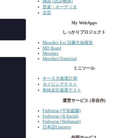
雑談 (読み物系)
音楽・オーディオ
文芸
My WebApps
しっかりプロジェクト
Mozcdict Ext 語彙欠如報告
MD Board
Mewduct
Mewduct/Tigerroad
ミニツール
キー入力速度計測
タイピングテスト
単純反応速度テスト
運営サービス (非自作)
Fediverse (宇宙庭園)
Fediverse (JLSocial)
Fediverse (Stellanaut)
日本語Linuxers
外部サービス