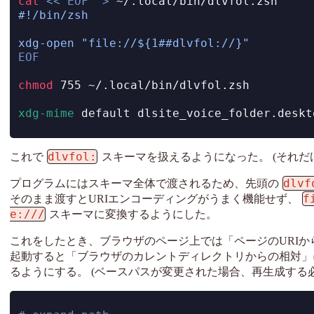
cat
<<'EOF'
>
 ~/.local/bin/dlvfol.zsh
#!/bin/zsh
xdg-open "file://${1##dlvfol://}"
EOF
chmod
 755 ~/.local/bin/dlvfol.zsh
xdg-mime
 default dlsite_voice_folder.deskt
dlvfol:
これで
スキーマを扱えるようになった。 (それ
dlvf
プログラムにはスキーマ全体で渡されるため、先頭の
f
そのまま渡すとURIエンコーディングがうまく機能せず、
e:///
スキーマに変換するようにした。
これをしたとき、ブラウザのページ上では「ページのURI
起動すると「ブラウザのカレントディレクトリからの相対」
るようにする。 (ベースパスが変更された場合、再生成する