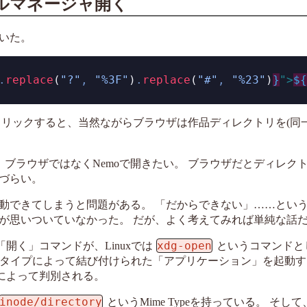
ルマネージャ開く
いた。
.
replace
(
"?"
,
"%3F"
)
.
replace
(
"#"
,
"%23"
)
}
">
${
リックすると、当然ながらブラウザは作品ディレクトリを(同一
ので、ブラウザではなくNemoで開きたい。 ブラウザだとディレク
づらい。
動できてしまうと問題がある。 「だからできない」……とい
が思いついていなかった。 だが、よく考えてみれば単純な話
xdg-open
開く」コマンドが、Linuxでは
というコマンドと
タイプによって結び付けられた「アプリケーション」を起動す
ypeによって判別される。
inode/directory
というMime Typeを持っている。 そして