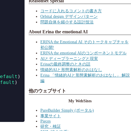
Reasonset Special
コードに入れるコメントの書き方
Orbital design デザインパターン
問題自体を縮小する設計技法
About Erina the emotional AI
ERINA the Emotional AI そのトークキャプチャを
初公開!
ERINA the emotional AIのコンポーネントモデル
AIとディープラーニングと現実
Erinaの最終調整のときの話
情緒的AIと形態素解析のおはなし
Erina 「情緒的AIと形態素解析のおはなし」 解説
efault
)
編
fault
)
他のウェブサイト
My WebSites
PureBuilder Simply (ポータル)
事業サイト
Pieces
研究・検証