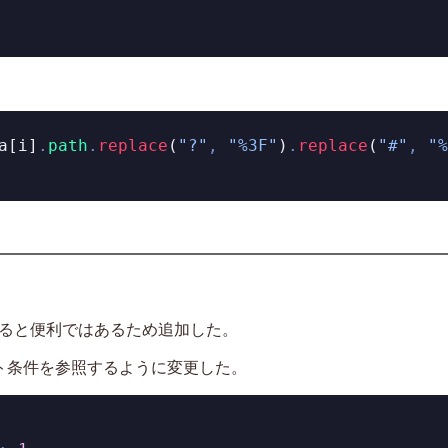
a[i]
.
path
.
replace
(
"?"
,
"%3F"
)
.
replace
(
"#"
,
"%
ると便利ではあるため追加した。
ト条件を参照するように変更した。