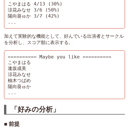
こやまはる 4/13 (30%)

涼花みなせ 3/6 (50%)

陽向葵ゅか 3/7 (42%)

...
加えて実験的な機能として、好んでいる出演者とサークル
を分析し、スコア順に表示する。
========== Maybe you like ==========

こやまはる

逢坂成美

涼花みなせ

柚木つばめ

陽向葵ゅか

...
「好みの分析」
前提