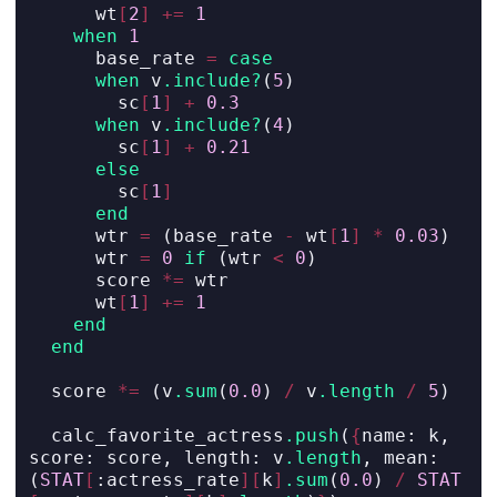
      wt
[
2
]
+=
1
when
1
      base_rate 
=
case
when
 v
.include?
(
5
)
        sc
[
1
]
+
0.3
when
 v
.include?
(
4
)
        sc
[
1
]
+
0.21
else
        sc
[
1
]
end
      wtr 
=
 (base_rate 
-
 wt
[
1
]
*
0.03
)
      wtr 
=
0
if
 (wtr 
<
0
)
      score 
*=
 wtr
      wt
[
1
]
+=
1
end
end
  score 
*=
 (v
.sum
(
0.0
) 
/
 v
.length
/
5
)
  calc_favorite_actress
.push
(
{
name: 
k, 
score: 
score, 
length: 
v
.length
, 
mean: 
(
STAT
[
:actress_rate
][
k
]
.sum
(
0.0
) 
/
STAT