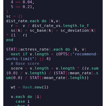
4
=>
0.04
,
5
=>
0.21
,
}
sc 
=
{}
dist_rate
.each
do
|
k,v
|
  r 
=
  v 
/
 dist_rate_vs
.length.to_f
  sc
[
k
]
=
 sc_base
[
k
]
+
 sc_deviation
[
k
]
*
 (
1
-
 r)
end
STAT
[
:actress_rate
]
.each
do
|
k, v
|
next
if
 v
.length
<
 (
OPTS
[
:
"recommend-
works-limit"
]
||
4
)
# Base score
  score 
=
 v
.length
+
 v
.length
*
 ((v
.sum
(
0.0
) 
/
 v
.length
) 
/
 (
STAT
[
:mean_rate
]
.s
um
(
0.0
) 
/
STAT
[
:mean_rate
]
.length
))
  wt 
=
Hash
.new
(
1
)
  v
.each
do
|
i
|
case
 i