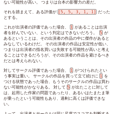
ない可能性が高い。 つまりは台本の影響力の差だ。
[5, 5, 3, 1, 1]
それを踏まえて、ある評価が
だった
とする。
1
これが出演者の評価であった場合、
があることは出演
5
者を好んでいない、という判定はできないだろう。
が
あるということは、その出演者の作品の中に傑作があると
みなしているわけだ。 その出演者の作品は安定性が低い、
つまりは出演者の指名買いは失敗する可能性が高いと考え
ることはできるだろうが、その出演者の作品を避けるべき
だとは考えられない。
1
対してサークル評価であった場合、
がつけられたとい
1
う事実は重い。 サークルの作品を買って立て続けに
を
つける状態であった場合、もうそのサークルの作品は買わ
5
ない可能性がかなりある。 対して
が出たことに対して
は、起用した作家の問題であったり、あるいはたまたま筆
が乗ったという可能性もあり、過剰に高くは評価できな
い。
よって、出演者とサークルは同じ尺度でスコアを判断する