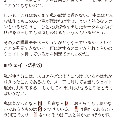
ことができないのだ。
しかも、これはあくまで私の感覚に過ぎない。 中にはどん
な駄作でもこの人の声が聴ければ幸せ、という熱心なファ
ンもいるだろうし、ひとたび傑作を出したサークルならば
駄作を連発しても期待し続けるという人もいるだろう。
その人の購買モチベーションがどうなっているか、という
ことを判定できないと、何に対するスコアがどれくらいの
ウェイトを持っているかを判定できないのだ。
ウェイトの配分
私が使う分には、スコアをどのようにつけているかはわか
りきったことであるので、スコアに対して妥当なウェイト
配分は判断できる。 しかしこれを汎化させるとなるとそう
はいかない。
4
3
私は良かったなら
、凡庸なら
、おそらくもう聴かな
2
5
いであろうものは
をつけている。
は傑作であるとい
1
う判定であり、
をつけるのは二度と開かないほうが良