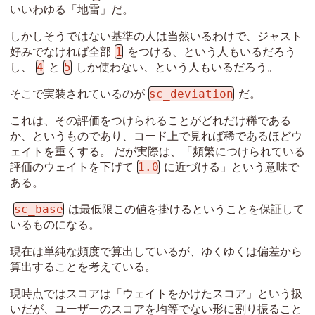
いいわゆる「地雷」だ。
しかしそうではない基準の人は当然いるわけで、ジャスト
1
好みでなければ全部
をつける、という人もいるだろう
4
5
し、
と
しか使わない、という人もいるだろう。
sc_deviation
そこで実装されているのが
だ。
これは、その評価をつけられることがどれだけ稀である
か、というものであり、コード上で見れば稀であるほどウ
ェイトを重くする。 だが実際は、「頻繁につけられている
1.0
評価のウェイトを下げて
に近づける」という意味で
ある。
sc_base
は最低限この値を掛けるということを保証して
いるものになる。
現在は単純な頻度で算出しているが、ゆくゆくは偏差から
算出することを考えている。
現時点ではスコアは「ウェイトをかけたスコア」という扱
いだが、ユーザーのスコアを均等でない形に割り振ること