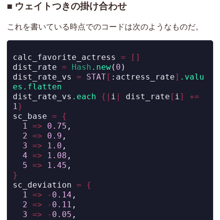
ウェイトつきの掛け合わせ
これを書いている時点でのコードは次のようなものだ。
calc_favorite_actress 
=
[]
dist_rate 
=
Hash
.new
(
0
)
dist_rate_vs 
=
STAT
[
:actress_rate
]
.valu
es.flatten
dist_rate_vs
.each
{|
i
|
 dist_rate
[
i
]
+=
1
}
sc_base 
=
{
1
=>
0.75
,
2
=>
0.9
,
3
=>
1.0
,
4
=>
1.08
,
5
=>
1.45
,
}
sc_deviation 
=
{
1
=>
-
0.14
,
2
=>
-
0.11
,
3
=>
-
0.05
,