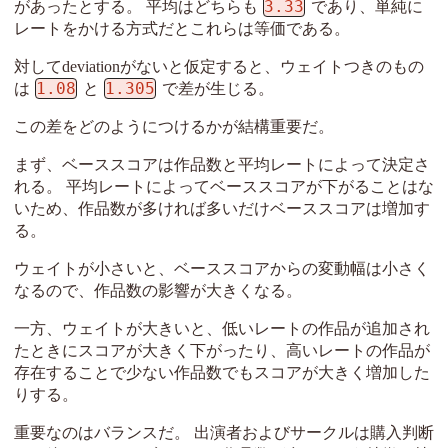
3.33
があったとする。 平均はどちらも
であり、単純に
レートをかける方式だとこれらは等価である。
対してdeviationがないと仮定すると、ウェイトつきのもの
1.08
1.305
は
と
で差が生じる。
この差をどのようにつけるかが結構重要だ。
まず、ベーススコアは作品数と平均レートによって決定さ
れる。 平均レートによってベーススコアが下がることはな
いため、作品数が多ければ多いだけベーススコアは増加す
る。
ウェイトが小さいと、ベーススコアからの変動幅は小さく
なるので、作品数の影響が大きくなる。
一方、ウェイトが大きいと、低いレートの作品が追加され
たときにスコアが大きく下がったり、高いレートの作品が
存在することで少ない作品数でもスコアが大きく増加した
りする。
重要なのはバランスだ。 出演者およびサークルは購入判断