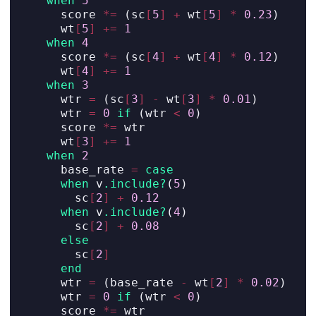
when
5
      score 
*=
 (sc
[
5
]
+
 wt
[
5
]
*
0.23
)
      wt
[
5
]
+=
1
when
4
      score 
*=
 (sc
[
4
]
+
 wt
[
4
]
*
0.12
)
      wt
[
4
]
+=
1
when
3
      wtr 
=
 (sc
[
3
]
-
 wt
[
3
]
*
0.01
)
      wtr 
=
0
if
 (wtr 
<
0
)
      score 
*=
 wtr
      wt
[
3
]
+=
1
when
2
      base_rate 
=
case
when
 v
.include?
(
5
)
        sc
[
2
]
+
0.12
when
 v
.include?
(
4
)
        sc
[
2
]
+
0.08
else
        sc
[
2
]
end
      wtr 
=
 (base_rate 
-
 wt
[
2
]
*
0.02
)
      wtr 
=
0
if
 (wtr 
<
0
)
      score 
*=
 wtr