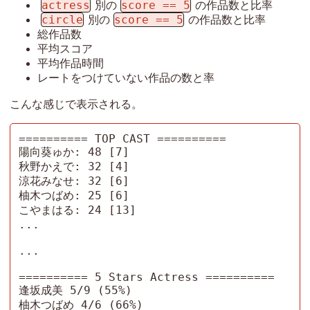
actress
score == 5
別の
の作品数と比率
circle
score == 5
別の
の作品数と比率
総作品数
平均スコア
平均作品時間
レートをつけていない作品の数と率
こんな感じで表示される。
========== TOP CAST ==========

陽向葵ゅか: 48 [7]

秋野かえで: 32 [4]

涼花みなせ: 32 [6]

柚木つばめ: 25 [6]

こやまはる: 24 [13]

...

...

========== 5 Stars Actress ==========

逢坂成美 5/9 (55%)

柚木つばめ 4/6 (66%)
