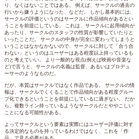
り、なくはないことではある。 例えば、サークルの過去の
行いから嫌うようになった、などだ。 しかし基本的には、
サークルの評価というのはサークルに作品傾向があるとい
うことを前提にしている。 これは、サークルに起用傾向が
あったり、サークルのスタッフの性質が影響していたりと
いったことだ。 サークルの中身が完全に変わってしまうと
いうことはなかなかないので、サークルに対して「合う合
わない」というのはユーザーはある程度以上持っているも
のと考えていい。 より一般的な視点(例えば映画や音楽な
ど)で言うと、サークルの名義は監督、あるいはプロデュ
ーサーのようなものだ。
だが、本質はサークルではなく作品である。 サークルの情
報は、サークルでくくることで作品傾向がある程度グルー
プ化できるということを前提にしているに過ぎない。 だか
ら、複数ライン持っているようなサークルだとややこしい
ことになる可能性がある。
よってサークルという要素は実際にはユーザー評価に対す
る決定的なものを持っているわけではなく、これを「作
品」で見る必要がある。