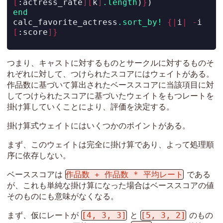
[
:actress_rate
][
k
]
.length
)
}
)
end
calc_favorite_actress
.sort_by!
{|
i
|
-
i
[
:score
]}
つまり、キャストに対するものとサークルに対するものそ
れぞれに対して、つけられたスコアにはウェイトがある。
作品数に基づいて算出されたベーススコアに当該項目に対
してつけられたスコアに基づいたウェイトをもつレートを
掛け算していくことにより、評価を決定する。
掛け算式ウェイトにはいくつかのポイントがある。
まず、このウェイトは完全に掛け算であり、よって処理順
序に依存しない。
作品数 + 作品数 * 平均レート
ベーススコアは
である
が、これも単純な掛け算になった場合はベーススコアの値
そのものにも意味がなくなる。
[4, 3, 3]
[5, 3, 2]
まず、仮にレートが
と
のもの