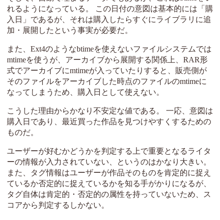
れるようになっている。 この日付の意図は基本的には「購
入日」であるが、それは購入したらすぐにライブラリに追
加・展開したという事実が必要だ。
また、Ext4のようなbtimeを使えないファイルシステムでは
mtimeを使うが、アーカイブから展開する関係上、RAR形
式でアーカイブにmtimeが入っていたりすると、販売側が
そのファイルをアーカイブした時点のファイルのmtimeに
なってしまうため、購入日として使えない。
こうした理由からかなり不安定な値である。 一応、意図は
購入日であり、最近買った作品を見つけやすくするための
ものだ。
ユーザーが好むかどうかを判定する上で重要となるライタ
ーの情報が入力されていない、というのはかなり大きい。
また、タグ情報はユーザーが作品そのものを肯定的に捉え
ているか否定的に捉えているかを知る手がかりになるが、
タグ自体は肯定的・否定的の属性を持っていないため、ス
コアから判定するしかない。