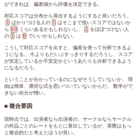
ができれば、偏差値から評価を決定できる。
対応スコアは分布から算出するようにすると良いだろう。
1
1
ばかりつける人の
はそこまで低いスコアではないか
60
1
ら
くらいあるかもしれないし、
をほぼつけない人
1
0
の
は
でいいかもしれない。
こうして対応スコアを出すと、偏差を使って分析できるよ
うになる。 今よりもだいぶすっきりするだろうし、スコア
が安定しているか不安定かというあたりも分析できるよう
になるだろう。
ということが分かっているのになぜそうしていないか。 理
由は簡単、適切な式を思いついていないからだ。 数学がで
きない自分が憎い。
複合要因
現時点では、出演者なら出演者の、サークルならサークル
の作品ごとのレートをもとに算出しているが、実際はもっ
と複合的だと考えたほうが良い。