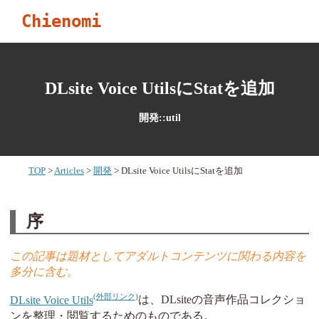
Chienomi
DLsite Voice UtilsにStatを追加
開発::util
TOP
Articles
開発
DLsite Voice UtilsにStatを追加
序
この記事は題材としてアダルトコンテンツに関わる内容を
多分に含む。
DLsite Voice Utils
は、DLsiteの音声作品コレクショ
ンを整理・閲覧するためのものである。