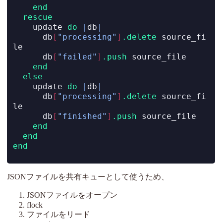
end
rescue
    update 
do
|
db
|
      db
[
"processing"
]
.delete
 source_fi
le
      db
[
"failed"
]
.push
 source_file
end
else
    update 
do
|
db
|
      db
[
"processing"
]
.delete
 source_fi
le
      db
[
"finished"
]
.push
 source_file
end
end
end
JSONファイルを共有キューとして使うため、
JSONファイルをオープン
flock
ファイルをリード