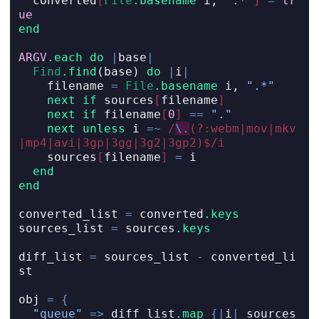
  converted
[
File
.basename
 i, 
".*"
]
=
tr
ue
end
ARGV
.each
do
|
base
|
Find
.find
(base) 
do
|
i
|
    filename 
=
File
.basename
 i, 
".*"
next
if
 sources
[
filename
]
next
if
 filename
[
0
]
==
"."
next
unless
 i 
=~
/
\.
(?:webm|mov|mkv
|mp4|avi|3gp|3gg|3g2|3gp2)$/i
    sources
[
filename
]
=
 i
end
end
converted_list 
=
 converted
.keys
sources_list 
=
 sources
.keys
diff_list 
=
 sources_list 
-
 converted_li
st
obj 
=
{
"queue"
=>
 diff_list
.map
{|
i
|
 sources