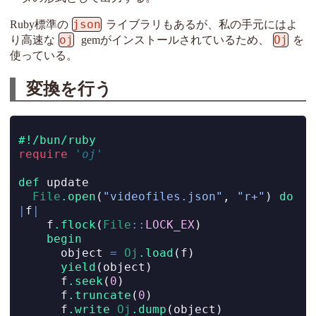
json
Ruby標準の
ライブラリもあるが、私の手元にはよ
oj
Oj
り高速な
gemがインストールされているため、
を
使っている。
変換を行う
#!/bun/ruby
require
'oj'
def
 update
File
.open
(
"videofiles.json"
, 
"r+"
) 
do
|
f
|
    f
.flock
(
File
::
LOCK_EX
)
begin
      object 
=
Oj
.load
(f)
yield
(object)
      f
.seek
(
0
)
      f
.truncate
(
0
)
      f
.write
Oj
.dump
(object)