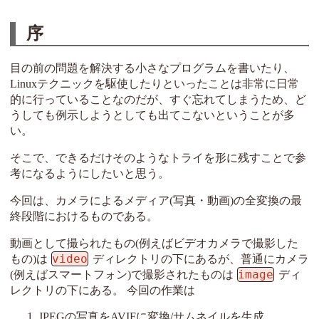
序
目の前の問題を解決する小さなプログラムを書いたり、
Linuxテクニックを駆使したりといったことは非常に日常
的に行っていることなのだが、すぐ忘れてしまうため、ど
うしても例示しようとしても出てこないということが多
い。
そこで、できるだけそのようなトライを形に残すことで参
考になるようにしたいと思う。
今回は、カメラによるメディア(写真・動画)の全変換の最
終段階におけるものである。
動画として撮られたもの(例えばビデオカメラで撮影した
video
もの)は
ディレクトリの下にあるが、普通にカメラ
image
(例えばスマートフォン)で撮影されたものは
ディ
レクトリの下にある。 今回の作業は
JPEGの写真をAVIFに変換/サムネイルを生成