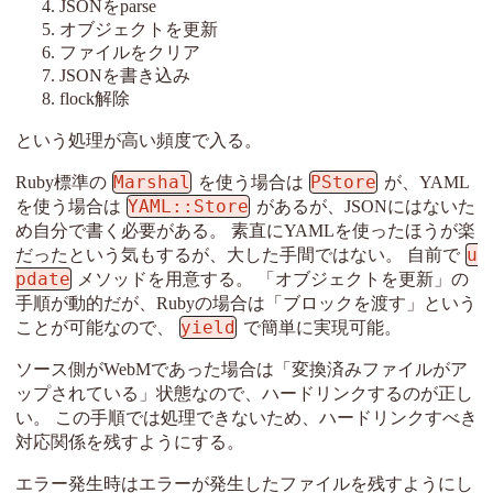
JSONをparse
オブジェクトを更新
ファイルをクリア
JSONを書き込み
flock解除
という処理が高い頻度で入る。
Marshal
PStore
Ruby標準の
を使う場合は
が、YAML
YAML::Store
を使う場合は
があるが、JSONにはないた
め自分で書く必要がある。 素直にYAMLを使ったほうが楽
u
だったという気もするが、大した手間ではない。 自前で
pdate
メソッドを用意する。 「オブジェクトを更新」の
手順が動的だが、Rubyの場合は「ブロックを渡す」という
yield
ことが可能なので、
で簡単に実現可能。
ソース側がWebMであった場合は「変換済みファイルがア
ップされている」状態なので、ハードリンクするのが正し
い。 この手順では処理できないため、ハードリンクすべき
対応関係を残すようにする。
エラー発生時はエラーが発生したファイルを残すようにし