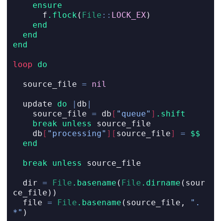
ensure
      f
.flock
(
File
::
LOCK_EX
)
end
end
end
loop
do
  source_file 
=
nil
  update 
do
|
db
|
    source_file 
=
 db
[
"queue"
]
.shift
break
unless
 source_file
    db
[
"processing"
][
source_file
]
=
$$
end
break
unless
 source_file
  dir 
=
File
.basename
(
File
.dirname
(sour
ce_file))
  file 
=
File
.basename
(source_file, 
".
*"
)