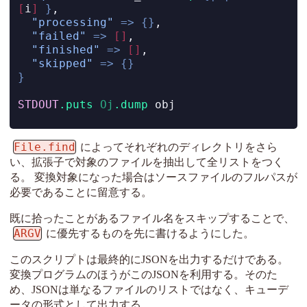
[
i
]
}
,
"processing"
=>
{}
,
"failed"
=>
[]
,
"finished"
=>
[]
,
"skipped"
=>
{}
}
STDOUT
.puts
Oj
.dump
 obj
File.find
によってそれぞれのディレクトリをさら
い、拡張子で対象のファイルを抽出して全リストをつく
る。 変換対象になった場合はソースファイルのフルパスが
必要であることに留意する。
既に拾ったことがあるファイル名をスキップすることで、
ARGV
に優先するものを先に書けるようにした。
このスクリプトは最終的にJSONを出力するだけである。
変換プログラムのほうがこのJSONを利用する。そのた
め、JSONは単なるファイルのリストではなく、キューデ
ータの形式として出力する。