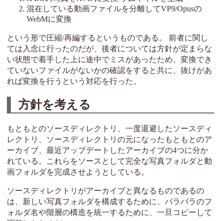
混在している動画ファイルを分離してVP9/Opusの
WebMに変換
という形で圧縮/再編するというものである。 前者に関し
ては入念に行ったのだが、後者については方針が定まらな
い状態で着手した上に途中でミスがあったため、変換でき
ていないファイルがないかの確認をすると共に、抜けがあ
れば変換を行うという対応を行った。
方針を考える
もともとのソースディレクトリ、一度退避したソースディ
レクトリ、ソースディレクトリの元になったもともとのア
ーカイブ、最近アップデートしたアーカイブの4つに分か
れている。これらをソースとして完全な写真フォルダと動
画フォルダを完成させようとしている。
ソースディレクトリがアーカイブと異なるものであるの
は、新しい写真フォルダを構成するために、バラバラのフ
ォルダ名や階層の構造を統一するために、一旦コピーして