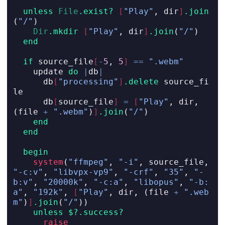
unless
File
.exist?
[
"Play"
, dir
]
.join
(
"/"
)
Dir
.mkdir
[
"Play"
, dir
]
.join
(
"/"
)
end
if
 source_file
[
-
5
, 
5
]
==
".webm"
    update 
do
|
db
|
      db
[
"processing"
]
.delete
 source_fi
le
      db
[
source_file
]
=
[
"Play"
, dir, 
(file 
+
".webm"
)
]
.join
(
"/"
)
end
end
begin
system
(
"ffmpeg"
, 
"-i"
, source_file, 
"-c:v"
, 
"libvpx-vp9"
, 
"-crf"
, 
"35"
, 
"-
b:v"
, 
"20000k"
, 
"-c:a"
, 
"libopus"
, 
"-b:
a"
, 
"192k"
, 
[
"Play"
, dir, (file 
+
".web
m"
)
]
.join
(
"/"
))
unless
$?
.success?
raise