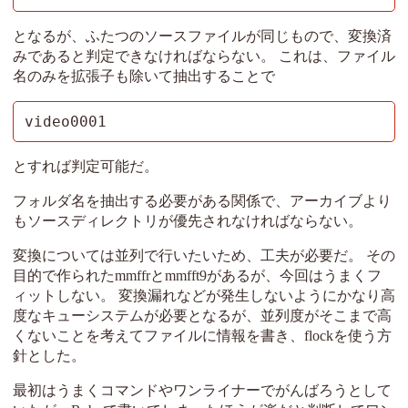
となるが、ふたつのソースファイルが同じもので、変換済
みであると判定できなければならない。 これは、ファイル
名のみを拡張子も除いて抽出することで
video0001
とすれば判定可能だ。
フォルダ名を抽出する必要がある関係で、アーカイブより
もソースディレクトリが優先されなければならない。
変換については並列で行いたいため、工夫が必要だ。 その
目的で作られたmmffrとmmfft9があるが、今回はうまくフ
ィットしない。 変換漏れなどが発生しないようにかなり高
度なキューシステムが必要となるが、並列度がそこまで高
くないことを考えてファイルに情報を書き、flockを使う方
針とした。
最初はうまくコマンドやワンライナーでがんばろうとして