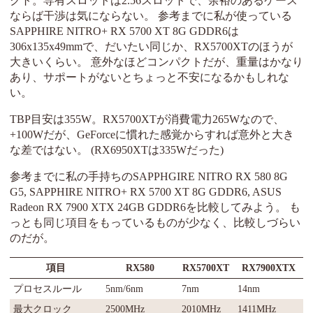
クト。専有スロットは2.56スロットで、余裕のあるケース
ならば干渉は気にならない。 参考までに私が使っている
SAPPHIRE NITRO+ RX 5700 XT 8G GDDR6は
306x135x49mmで、だいたい同じか、RX5700XTのほうが
大きいくらい。 意外なほどコンパクトだが、重量はかなり
あり、サポートがないとちょっと不安になるかもしれな
い。
TBP目安は355W。RX5700XTが消費電力265Wなので、
+100Wだが、GeForceに慣れた感覚からすれば意外と大き
な差ではない。 (RX6950XTは335Wだった)
参考までに私の手持ちのSAPPHGIRE NITRO RX 580 8G
G5, SAPPHIRE NITRO+ RX 5700 XT 8G GDDR6, ASUS
Radeon RX 7900 XTX 24GB GDDR6を比較してみよう。 も
っとも同じ項目をもっているものが少なく、比較しづらい
のだが。
項目
RX580
RX5700XT
RX7900XTX
プロセスルール
5nm/6nm
7nm
14nm
最大クロック
2500MHz
2010MHz
1411MHz