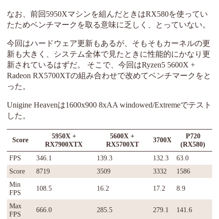
なお、前回5950Xマシンを組んだときはRX580を使ってい
たためベンチマークを取る意味に乏しく、とっていない。
今回はハードウェア更新もあるが、そもそもカーネルの更
新も大きく、システム全体で見たときに性能的にかなり更
新されているはずだ。 そこで、今回はRyzen5 5600X +
Radeon RX5700XTの組み合わせで改めてベンチマークをと
った。
Unigine Heavenは1600x900 8xAA windowed/Extremeでテスト
した。
5950X +
5600X +
P720
Score
3700X
RX7900XTX
RX5700XT
(RX580)
FPS
346.1
139.3
132.3
63.0
Score
8719
3509
3332
1586
Min
108.5
16.2
17.2
8.9
FPS
Max
666.0
285.5
279.1
141.6
FPS