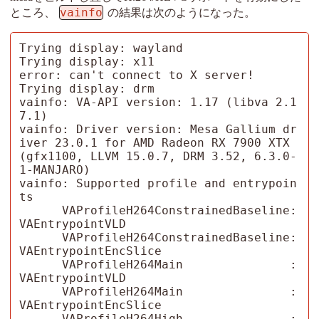
vainfo
ところ、
の結果は次のようになった。
Trying display: wayland

Trying display: x11

error: can't connect to X server!

Trying display: drm

vainfo: VA-API version: 1.17 (libva 2.1
7.1)

vainfo: Driver version: Mesa Gallium dr
iver 23.0.1 for AMD Radeon RX 7900 XTX 
(gfx1100, LLVM 15.0.7, DRM 3.52, 6.3.0-
1-MANJARO)

vainfo: Supported profile and entrypoin
ts

      VAProfileH264ConstrainedBaseline: 
VAEntrypointVLD

      VAProfileH264ConstrainedBaseline: 
VAEntrypointEncSlice

      VAProfileH264Main               : 
VAEntrypointVLD

      VAProfileH264Main               : 
VAEntrypointEncSlice

      VAProfileH264High               : 