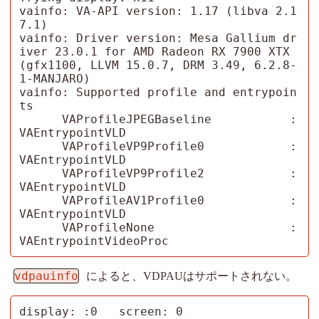
vainfo: VA-API version: 1.17 (libva 2.1
7.1)

vainfo: Driver version: Mesa Gallium dr
iver 23.0.1 for AMD Radeon RX 7900 XTX 
(gfx1100, LLVM 15.0.7, DRM 3.49, 6.2.8-
1-MANJARO)

vainfo: Supported profile and entrypoin
ts

      VAProfileJPEGBaseline           : 
VAEntrypointVLD

      VAProfileVP9Profile0            : 
VAEntrypointVLD

      VAProfileVP9Profile2            : 
VAEntrypointVLD

      VAProfileAV1Profile0            : 
VAEntrypointVLD

      VAProfileNone                   : 
VAEntrypointVideoProc
vdpauinfo
によると、VDPAUはサポートされない。
display: :0   screen: 0
