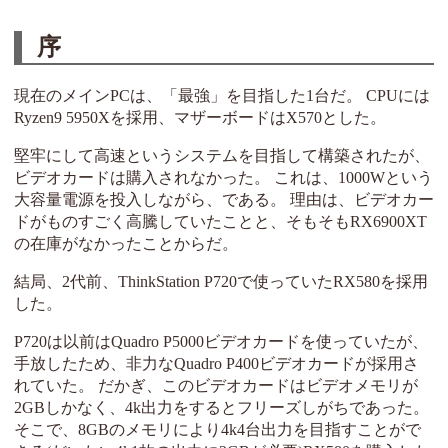
序
現在のメインPCは、「最強」を目指した1台だ。 CPUには
Ryzen9 5950Xを採用、マザーボードはX570とした。
堅牢にして高速というシステムを目指して構築されたが、
ビデオカードは購入されなかった。 これは、1000Wという
大容量電源を投入しながら、である。 理由は、ビデオカー
ドがものすごく高騰していたことと、そもそもRX6900XT
の在庫がなかったことからだ。
結局、2代前、ThinkStation P720で使っていたRX580を採用
した。
P720は以前はQuadro P5000ビデオカードを使っていたが、
手放したため、非力なQuadro P400ビデオカードが採用さ
れていた。 だかぎ、このビデオカードはビデオメモリが
2GBしかなく、4k出力をするとフリーズしがちであった。
そこで、8GBのメモリにより4k4台出力を目指すことがで