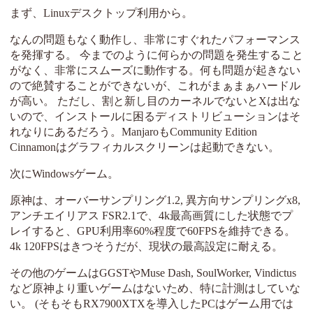
まず、Linuxデスクトップ利用から。
なんの問題もなく動作し、非常にすぐれたパフォーマンス
を発揮する。 今までのように何らかの問題を発生すること
がなく、非常にスムーズに動作する。何も問題が起きない
ので絶賛することができないが、これがまぁまぁハードル
が高い。 ただし、割と新し目のカーネルでないとXは出な
いので、インストールに困るディストリビューションはそ
れなりにあるだろう。ManjaroもCommunity Edition
Cinnamonはグラフィカルスクリーンは起動できない。
次にWindowsゲーム。
原神は、オーバーサンプリング1.2, 異方向サンプリングx8,
アンチエイリアス FSR2.1で、4k最高画質にした状態でプ
レイすると、GPU利用率60%程度で60FPSを維持できる。
4k 120FPSはきつそうだが、現状の最高設定に耐える。
その他のゲームはGGSTやMuse Dash, SoulWorker, Vindictus
など原神より重いゲームはないため、特に計測はしていな
い。 (そもそもRX7900XTXを導入したPCはゲーム用では