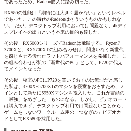
であったため、Radeon購入に踏み切った。
RX580の性能は「期待には大きく届かない」というレベル
であった。この時代のRadeonはそういうものかもしれな
い。 だが、デスクトップ利用においては問題なく、4kディ
スプレイへの出力という本来の目的も達した。
その後、RX5000シリーズでRadeonは飛躍する。 Ryzen7
3700Xと、RX5700XTの組み合わせは、間違いなく新世代
を感じさせる優れたワットパフォーマンスを発揮した。 こ
の組み合わせが私の「新世代のPC」として、P720に代え
てメインとなった。
その後、寝室のPCにP720を置いておくのは無理だと感じ
た私は、3700X+5700XTのマシンを寝室をおろすため、メ
インとして新たに5950Xマシンを投入した。これが冒頭の
「最強」をめざした ものになる。 しかし、ビデオカード
は購入できず、デスクトップ利用では問題ないことから、
ゲームをしないワークルーム用の「つなぎの」ビデオカー
ドとしてRX580を採用した。