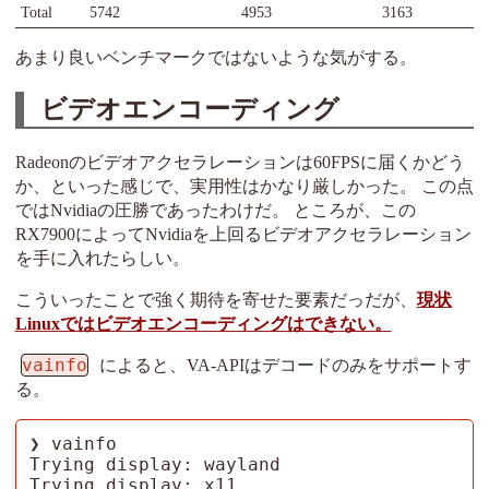
Total
5742
4953
3163
あまり良いベンチマークではないような気がする。
ビデオエンコーディング
Radeonのビデオアクセラレーションは60FPSに届くかどう
か、といった感じで、実用性はかなり厳しかった。 この点
ではNvidiaの圧勝であったわけだ。 ところが、この
RX7900によってNvidiaを上回るビデオアクセラレーション
を手に入れたらしい。
こういったことで強く期待を寄せた要素だっだが、
現状
Linuxではビデオエンコーディングはできない。
vainfo
によると、VA-APIはデコードのみをサポートす
る。
❯ vainfo

Trying display: wayland

Trying display: x11
