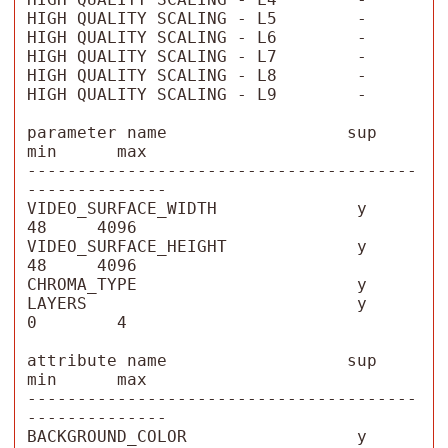
HIGH QUALITY SCALING - L5        -

HIGH QUALITY SCALING - L6        -

HIGH QUALITY SCALING - L7        -

HIGH QUALITY SCALING - L8        -

HIGH QUALITY SCALING - L9        -

parameter name                  sup      
min      max

---------------------------------------
--------------

VIDEO_SURFACE_WIDTH              y        
48     4096

VIDEO_SURFACE_HEIGHT             y        
48     4096

CHROMA_TYPE                      y  

LAYERS                           y         
0        4

attribute name                  sup      
min      max

---------------------------------------
--------------

BACKGROUND_COLOR                 y  
