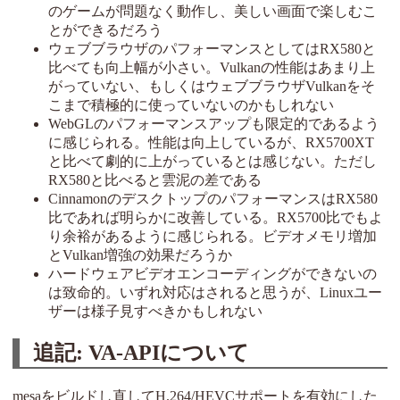
のゲームが問題なく動作し、美しい画面で楽しむこ
とができるだろう
ウェブブラウザのパフォーマンスとしてはRX580と
比べても向上幅が小さい。Vulkanの性能はあまり上
がっていない、もしくはウェブブラウザVulkanをそ
こまで積極的に使っていないのかもしれない
WebGLのパフォーマンスアップも限定的であるよう
に感じられる。性能は向上しているが、RX5700XT
と比べて劇的に上がっているとは感じない。ただし
RX580と比べると雲泥の差である
CinnamonのデスクトップのパフォーマンスはRX580
比であれば明らかに改善している。RX5700比でもよ
り余裕があるように感じられる。ビデオメモリ増加
とVulkan増強の効果だろうか
ハードウェアビデオエンコーディングができないの
は致命的。いずれ対応はされると思うが、Linuxユー
ザーは様子見すべきかもしれない
追記: VA-APIについて
mesaをビルドし直してH.264/HEVCサポートを有効にした