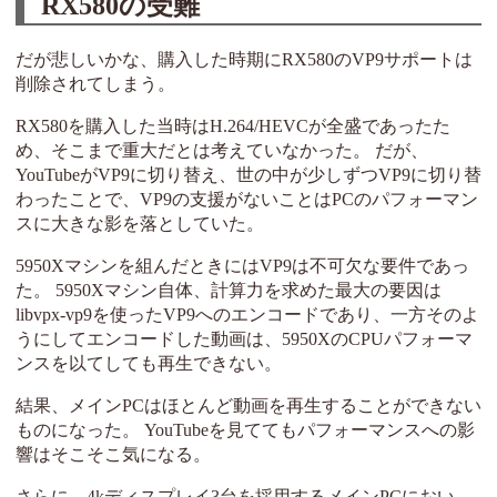
RX580の受難
だが悲しいかな、購入した時期にRX580のVP9サポートは
削除されてしまう。
RX580を購入した当時はH.264/HEVCが全盛であったた
め、そこまで重大だとは考えていなかった。 だが、
YouTubeがVP9に切り替え、世の中が少しずつVP9に切り替
わったことで、VP9の支援がないことはPCのパフォーマン
スに大きな影を落としていた。
5950Xマシンを組んだときにはVP9は不可欠な要件であっ
た。 5950Xマシン自体、計算力を求めた最大の要因は
libvpx-vp9を使ったVP9へのエンコードであり、一方そのよ
うにしてエンコードした動画は、5950XのCPUパフォーマ
ンスを以てしても再生できない。
結果、メインPCはほとんど動画を再生することができない
ものになった。 YouTubeを見ててもパフォーマンスへの影
響はそこそこ気になる。
さらに、4kディスプレイ3台を採用するメインPCにおい