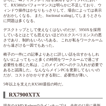
て、RX580のパフォーマンスは明らかに不足しており、ウ
ィンドウ操作はかなりもっさりして、場合によっては表示
がおかしくなる。 また、fractional scalingしてしまうとさら
に問題は多くなる。
デスクトップとして使えなくはないのだが、5950Xを採用
しているとはとても思えないほどのエクスペリエンスの悪
さであり、制約もいろいろある。 これが私をワークルーム
から遠ざける一因でもあった。
椅子の一件(この記事よりあとに詳しい話を出すかもしれ
ない)によってもっと多くの時間をワークルームで過ごす
必要性を感じた私は、このメインPCへのテコ入れが必要で
あると認識した。 なんならメインPCを更新してもいいの
だが、コストがかかりすぎる割に、必要性が薄い。
5年以上を支えたRX580退役の時だ。
RX7900XTX
現在のAMD Radeonのラインナップは、去年の12月に最新