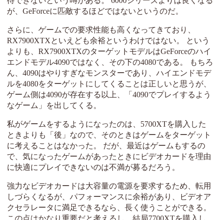
待できないという噂がある。 6000シリーズよりは良くなる
が、GeForceに匹敵するほどではないというのだ。
さらに、ゲームでの要求性能も高くなってきており、
RX7900XTXといえども余裕というわけではない。 という
よりも、RX7900XTXのターゲットモデルはGeForceのハイ
エンドモデル4090ではなく、その下の4080である。 もちろ
ん、4090はやりすぎなモンスターであり、ハイエンドモデ
ルを4080をターゲットにしてくることは正しいと思うが、
ゲーム側は4090が存在する以上、「4090でプレイするよう
なゲーム」を出してくる。
私がゲームをするようになったのは、5700XTを購入した
ときよりも「後」なので、そのときはゲームをターゲット
に考えることはなかった。 だが、最近はゲームもするの
で、気になったゲームがあったときにビデオカードを理由
に快適にプレイできないのは不満が募るだろう。
強力なビデオカードは大容量の電源を要求するため、転用
しづらくなるが、パフォーマンスに余裕があり、ビデオア
クセラレータに満足できるなら、長く使うことができる。
この点はかなり重要だと考えるし、結局7700XTを購入し