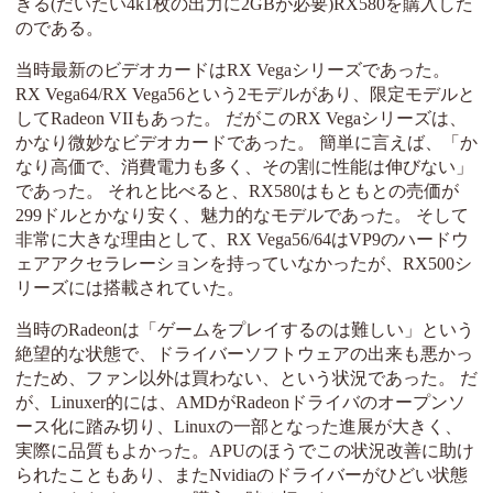
きる(だいたい4k1枚の出力に2GBが必要)RX580を購入した
のである。
当時最新のビデオカードはRX Vegaシリーズであった。
RX Vega64/RX Vega56という2モデルがあり、限定モデルと
してRadeon VIIもあった。 だがこのRX Vegaシリーズは、
かなり微妙なビデオカードであった。 簡単に言えば、「か
なり高価で、消費電力も多く、その割に性能は伸びない」
であった。 それと比べると、RX580はもともとの売価が
299ドルとかなり安く、魅力的なモデルであった。 そして
非常に大きな理由として、RX Vega56/64はVP9のハードウ
ェアアクセラレーションを持っていなかったが、RX500シ
リーズには搭載されていた。
当時のRadeonは「ゲームをプレイするのは難しい」という
絶望的な状態で、ドライバーソフトウェアの出来も悪かっ
たため、ファン以外は買わない、という状況であった。 だ
が、Linuxer的には、AMDがRadeonドライバのオープンソ
ース化に踏み切り、Linuxの一部となった進展が大きく、
実際に品質もよかった。APUのほうでこの状況改善に助け
られたこともあり、またNvidiaのドライバーがひどい状態