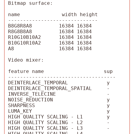
Bitmap surface:

name              width height

------------------------------

B8G8R8A8         16384 16384

R8G8B8A8         16384 16384

R10G10B10A2      16384 16384

B10G10R10A2      16384 16384

A8               16384 16384

Video mixer:

feature name                    sup

------------------------------------

DEINTERLACE_TEMPORAL             y

DEINTERLACE_TEMPORAL_SPATIAL     -

INVERSE_TELECINE                 -

NOISE_REDUCTION                  y

SHARPNESS                        y

LUMA_KEY                         y

HIGH QUALITY SCALING - L1        y

HIGH QUALITY SCALING - L2        -

HIGH QUALITY SCALING - L3        -

HIGH QUALITY SCALING - L4        -
