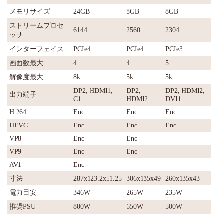
メモリサイズ
24GB
8GB
8GB
ストリームプロセ
6144
2560
2304
ッサ
インターフェイス
PCIe4
PCIe4
PCIe3
画面数最大
4
4
5
解像度最大
8k
5k
5k
DP2, HDMI1,
DP2,
DP2, HDMI2,
出力端子
C1
HDMI2
DVI1
H.264
Enc
Enc
Enc
HEVC
Enc
Enc
Enc
VP8
Enc
Enc
VP9
Enc
Enc
AV1
Enc
寸法
287x123.2x51.25
306x135x49
260x135x43
電力目安
346W
265W
235W
推奨PSU
800W
650W
500W