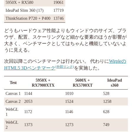
5950X + RX580
19061
IdeaPad Slim 360 (17)
17719
ThinkStation P720 + P400
13746
どうもハードウェア性能よりもウィンドウのサイズ、ブラ
ウザ、配置、スケーリングなど細かな要素のほうが影響が
大きく、ベンチマークとしてはちゃんと機能していないよ
うに見える。
次回以降このベンチマークは行わない。 代わりに
Wirpleの
HTML5 3Dベンチマーク
を実施した。
5950X +
5600X +
IdeaPad
Test
RX7900XTX
RX5700XT
s360
Canvas 1
1144
1010
528
Canvas 2
2053
1524
1258
WebGL
1172
1146
628
1
WebGL
1373
1273
749
2