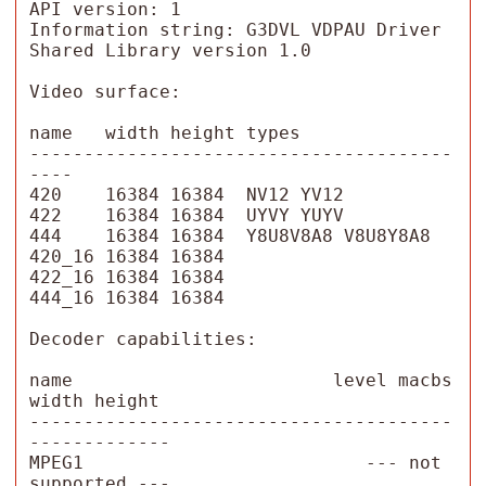
API version: 1

Information string: G3DVL VDPAU Driver 
Shared Library version 1.0

Video surface:

name   width height types

---------------------------------------
----

420    16384 16384  NV12 YV12 

422    16384 16384  UYVY YUYV 

444    16384 16384  Y8U8V8A8 V8U8Y8A8 

420_16 16384 16384  

422_16 16384 16384  

444_16 16384 16384  

Decoder capabilities:

name                        level macbs 
width height

---------------------------------------
-------------

MPEG1                          --- not 
supported ---
