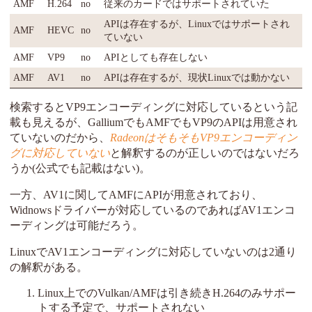
AMF
H.264
no
従来のカードではサポートされていた
APIは存在するが、Linuxではサポートされ
AMF
HEVC
no
ていない
AMF
VP9
no
APIとしても存在しない
AMF
AV1
no
APIは存在するが、現状Linuxでは動かない
検索するとVP9エンコーディングに対応しているという記
載も見えるが、GalliumでもAMFでもVP9のAPIは用意され
ていないのだから、
RadeonはそもそもVP9エンコーディン
グに対応していない
と解釈するのが正しいのではないだろ
うか(公式でも記載はない)。
一方、AV1に関してAMFにAPIが用意されており、
Widnowsドライバーが対応しているのであればAV1エンコ
ーディングは可能だろう。
LinuxでAV1エンコーディングに対応していないのは2通り
の解釈がある。
Linux上でのVulkan/AMFは引き続きH.264のみサポー
トする予定で、サポートされない