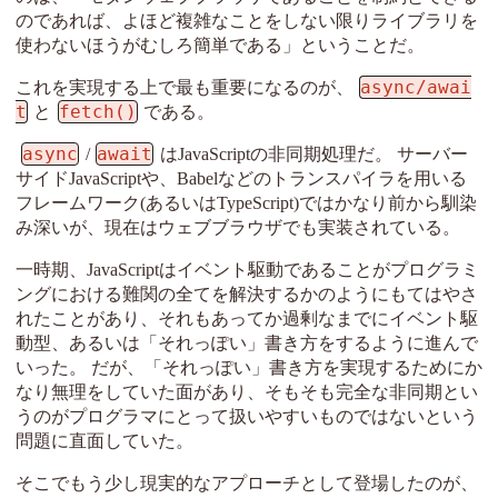
のであれば、よほど複雑なことをしない限りライブラリを
使わないほうがむしろ簡単である」ということだ。
async/awai
これを実現する上で最も重要になるのが、
t
fetch()
と
である。
async
await
/
はJavaScriptの非同期処理だ。 サーバー
サイドJavaScriptや、Babelなどのトランスパイラを用いる
フレームワーク(あるいはTypeScript)ではかなり前から馴染
み深いが、現在はウェブブラウザでも実装されている。
一時期、JavaScriptはイベント駆動であることがプログラミ
ングにおける難関の全てを解決するかのようにもてはやさ
れたことがあり、それもあってか過剰なまでにイベント駆
動型、あるいは「それっぽい」書き方をするように進んで
いった。 だが、「それっぽい」書き方を実現するためにか
なり無理をしていた面があり、そもそも完全な非同期とい
うのがプログラマにとって扱いやすいものではないという
問題に直面していた。
そこでもう少し現実的なアプローチとして登場したのが、