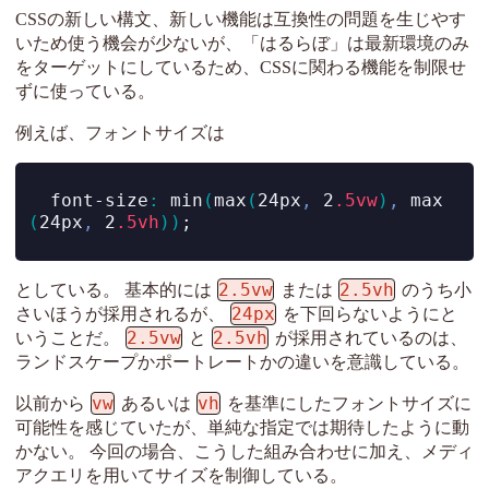
CSSの新しい構文、新しい機能は互換性の問題を生じやす
いため使う機会が少ないが、「はるらぼ」は最新環境のみ
をターゲットにしているため、CSSに関わる機能を制限せ
ずに使っている。
例えば、フォントサイズは
  font-size
:
 min
(
max
(
24px
,
 2
.5vw
)
,
 max
(
24px
,
 2
.5vh
))
;
2.5vw
2.5vh
としている。 基本的には
または
のうち小
24px
さいほうが採用されるが、
を下回らないようにと
2.5vw
2.5vh
いうことだ。
と
が採用されているのは、
ランドスケープかポートレートかの違いを意識している。
vw
vh
以前から
あるいは
を基準にしたフォントサイズに
可能性を感じていたが、単純な指定では期待したように動
かない。 今回の場合、こうした組み合わせに加え、メディ
アクエリを用いてサイズを制御している。