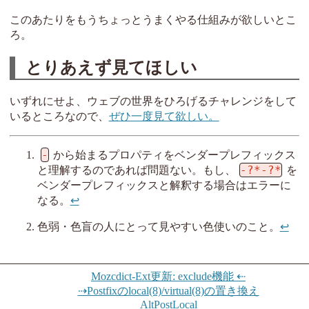
このあたりをもうちょっとうまくやる仕組みが欲しいとこ
ろ。
とりあえず見てほしい
いずれにせよ、ウェブの世界をひろげるチャレンジをして
いるところなので、
ぜひ一度見て欲しい。
-
から始まるプロパティをベンダープレフィックス
-?*-?*
と理解するのであれば問題ない。もし、
を
ベンダープレフィックスと解釈する場合はエラーに
なる。
↩︎
色弱・色盲の人にとって見やすい色使いのこと。
↩︎
Mozcdict-Ext更新: exclude機能 ⇠
⇢Postfixのlocal(8)/virtual(8)の置き換え
AltPostLocal