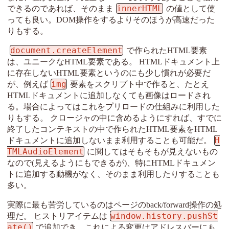
innerHTML
できるのであれば、そのまま
の値として使
っても良い。DOM操作をするよりそのほうが高速だった
りもする。
document.createElement
で作られたHTML要素
は、ユニークなHTML要素である。 HTMLドキュメント上
に存在しないHTML要素というのにも少し慣れが必要だ
img
が、例えば
要素をスクリプト中で作ると、たとえ
HTMLドキュメントに追加しなくても画像はロードされ
る。場合によってはこれをプリロードの仕組みに利用した
りもする。 クロージャの中に含めるようにすれば、すでに
終了したコンテキストの中で作られたHTML要素をHTML
H
ドキュメントに追加しないまま利用することも可能だ。
TMLAudioElement
に関してはそもそもが見えないもの
なので(見えるようにもできるが)、特にHTMLドキュメン
トに追加する動機がなく、そのまま利用したりすることも
多い。
実際に最も苦労しているのはページのback/forward操作の処
window.history.pushSt
理だ。 ヒストリアイテムは
ate()
で追加でき、これによる変更はアドレスバーにも