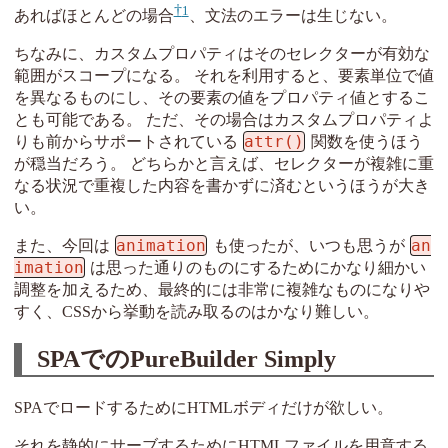
1
あればほとんどの場合
、文法のエラーは生じない。
ちなみに、カスタムプロパティはそのセレクターが有効な
範囲がスコープになる。 それを利用すると、要素単位で値
を異なるものにし、その要素の値をプロパティ値とするこ
とも可能である。 ただ、その場合はカスタムプロパティよ
attr()
りも前からサポートされている
関数を使うほう
が穏当だろう。 どちらかと言えば、セレクターが複雑に重
なる状況で重複した内容を書かずに済むというほうが大き
い。
animation
an
また、今回は
も使ったが、いつも思うが
imation
は思った通りのものにするためにかなり細かい
調整を加えるため、最終的には非常に複雑なものになりや
すく、CSSから挙動を読み取るのはかなり難しい。
SPAでのPureBuilder Simply
SPAでロードするためにHTMLボディだけが欲しい。
それを静的にサーブするためにHTMLファイルを用意する