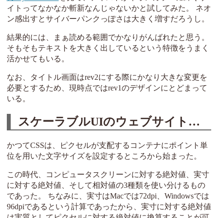
イトってなかなか斬新なんじゃないかと試してみた。 ネオ
ン感出すとサイバーパンクっぽさは大きく増すだろうし。
結果的には、まぁ読める範囲でかなりがんばれたと思う。
そもそもテキストを大きく出しているという特徴をうまく
活かせてもいる。
なお、タイトル画面はrev2にする際にかなり大きな変更を
必要とするため、現時点ではrev1のデザインにとどまって
いる。
スケーラブルUIのウェブサイトについて
かつてCSSは、ピクセルが支配するコンテナにポイント単
位を用いた文字サイズを設定するところから始まった。
この時代、コンピュータスクリーンに対する絶対値、実寸
に対する絶対値、そして相対値の3種類を使い分けるもの
であった。 ちなみに、実寸はMacでは72dpi、Windowsでは
96dpiであるという計算であったから、実寸に対する絶対値
は実質としてピクセルに対する絶対値に換算することが可