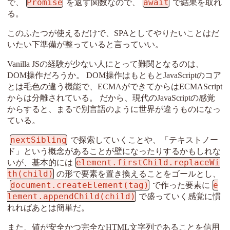
Promise
await
で、
を返す関数なので、
で結果を取れ
る。
このふたつが使えるだけで、SPAとしてやりたいことはだ
いたい下準備が整っていると言っていい。
Vanilla JSの経験が少ない人にとって難関となるのは、
DOM操作だろうか。 DOM操作はもともとJavaScriptのコア
とは毛色の違う機能で、ECMAができてからはECMAScript
からは分離されている。 だから、現代のJavaScriptの感覚
からすると、まるで別言語のように世界が違うものになっ
ている。
nextSibling
で探索していくことや、「テキストノー
ド」という概念があることが壁になったりするかもしれな
element.firstChild.replaceWi
いが、基本的には
th(child)
の形で要素を置き換えることをゴールとし、
document.createElement(tag)
e
で作った要素に
lement.appendChild(child)
で盛っていく感覚に慣
れればあとは簡単だ。
また、値が安全かつ完全なHTML文字列であることを信用