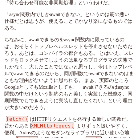
「待ち合わせ可能な非同期処理」というわけだ。
「async関数内でしかawaitできない」というのは筋の悪い
仕様だとは思うが、使えることでかなり楽になるものでは
ある。
ちなみに、awaitできるのをasync関数内に限っているの
は、おそらくトップレベルスレッドを停止させないためだ
ろう。あとは、コンパイラの都合もある。 とはいえ、スレ
ッドをロックさせてしまうのは単なるプログラマの失態で
しかなく、大したことではないと思うし、今はトップレベ
ルでawaitできるのだから、同期関数でawaitできないのはま
ともな理由がないように思われる。 まぁ、実際のところ
GoogleとしてもMozillaとしても、「awaitできるのはasync
関数の中だけという制約のもと美しく実装した機能を、同
期関数でもできるように実装し直したくない」という理由
が大きいのだろう。
fetch()
はHTTPリクエストを発行する新しい関数だ。
XMLHttpRequest
昔からある
よりずっと扱いやすく、
便利。Axiosのようなモダンなライブラリに近い使い心地