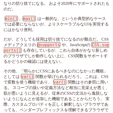
なりの切り捨てになる。 およそ2020年にサポートされたも
のだ。
min()
max()
,
は一般的な、というか典型的なケース
では必要にならないが、よりスケーラブルなUIを実現する
にはかなり便利。
だが、どうしても採用は切り捨てになるのが難点だ。 CSS
@supports
CSS.sup
メディアクエリの
や、JavaScriptの
ports()
も存在しているが、これら自体がかなり新しめ
のブラウザでしか動作しない上に、CSS関数をサポートす
るかどうかの確認には使えない。
その他、「明らかにCSSにあるべきなのになかった機能」
var()
としては
関数が挙げられるだろう。 これは、CSS
var()
で変数を使う機能であり、
関数はその参照に用い
る。 スコープの扱いや定義方法など相当に見栄えが悪く、
筋が悪いように見えるが、従来のCSSの文法から逸脱しな
いようになんとか追加した機能であることからだろう。 実
際、カスタムプロパティを正しく解釈しないブラウザであ
っても、ベンダープレフィックスを理解できるブラウザで