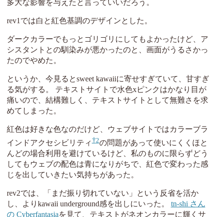
多大な影響を与えたと言っていいだろう。
rev1では白と紅色基調のデザインとした。
ダークカラーでもっとゴリゴリにしてもよかったけど、ア
シスタントとの馴染みが悪かったのと、画面がうるさかっ
たのでやめた。
というか、今見るとsweet kawaiiに寄せすぎていて、甘すぎ
る気がする。 テキストサイトで水色xピンクはかなり目が
痛いので、結構難しく、テキストサイトとして無難さを求
めてしまった。
紅色は好きな色なのだけど、ウェブサイトではカラーブラ
2
インドアクセシビリティ
の問題があって使いにくくほと
んどの場合利用を避けているけど、私のものに限らずどう
してもウェブの配色は青になりがちで、紅色で変わった感
じを出していきたい気持ちがあった。
rev2では、「まだ振り切れていない」という反省を活か
し、よりkawaii underground感を出しにいった。
tn-shi さん
の Cyberfantasia
を見て、テキストがネオンカラーに輝くサ