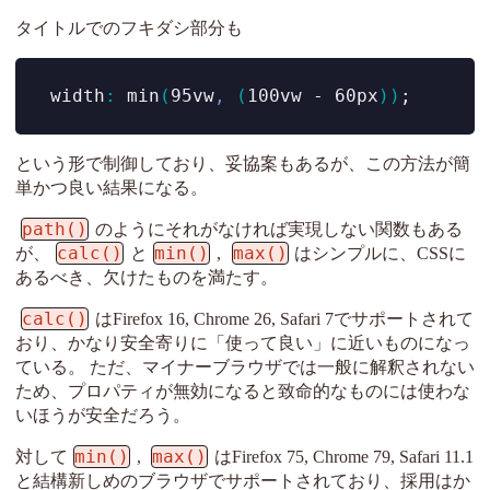
タイトルでのフキダシ部分も
  width
:
 min
(
95vw
,
(
100vw - 60px
))
;
という形で制御しており、妥協案もあるが、この方法が簡
単かつ良い結果になる。
path()
のようにそれがなければ実現しない関数もある
calc()
min()
max()
が、
と
,
はシンプルに、CSSに
あるべき、欠けたものを満たす。
calc()
はFirefox 16, Chrome 26, Safari 7でサポートされて
おり、かなり安全寄りに「使って良い」に近いものになっ
ている。 ただ、マイナーブラウザでは一般に解釈されない
ため、プロパティが無効になると致命的なものには使わな
いほうが安全だろう。
min()
max()
対して
,
はFirefox 75, Chrome 79, Safari 11.1
と結構新しめのブラウザでサポートされており、採用はか