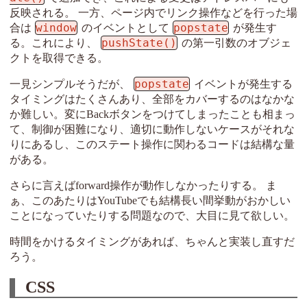
反映される。 一方、ページ内でリンク操作などを行った場
window
popstate
合は
のイベントとして
が発生す
pushState()
る。これにより、
の第一引数のオブジェ
クトを取得できる。
popstate
一見シンプルそうだが、
イベントが発生する
タイミングはたくさんあり、全部をカバーするのはなかな
か難しい。変にBackボタンをつけてしまったことも相まっ
て、制御が困難になり、適切に動作しないケースがそれな
りにあるし、このステート操作に関わるコードは結構な量
がある。
さらに言えばforward操作が動作しなかったりする。 ま
ぁ、このあたりはYouTubeでも結構長い間挙動がおかしい
ことになっていたりする問題なので、大目に見て欲しい。
時間をかけるタイミングがあれば、ちゃんと実装し直すだ
ろう。
CSS