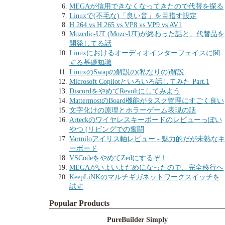
MEGAが信用できなくなってきたので代替を探る
Linuxで(不毛な)「良い音」を目指す設定
H.264 vs H.265 vs VP8 vs VP9 vs AV1
Mozcdic-UT (Mozc-UT)が終わった話と、代替品を
開発してる話
Linuxにおけるオーディオインターフェイスに関
する基礎知識
LinuxのSwapの解説の(私なりの)解説
Microsoft Copilotといろいろ話してみた Part.1
DiscordをやめてRevoltにしてみよう
MattermostのBoard機能がタスク管理にすごく良い
文字化けの原理とホラーゲーム表現の話
Arteckのワイヤレスキーボードのレビューっぽい
やつ (リビングでの奮闘
Varmiloアイリス軸レビュー - 魅力的だが未熟なキ
ーボード
VSCodeをやめてZedにするぞ！
MEGAがいよいよだめになったので、完全移行へ
KeepLiNKのマルチギガネットワークスイッチを
試す
Popular Products
PureBuilder Simply