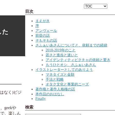
目次
まえがき
序
した
アンヴェール
前提の話
そもそもの話
さふぁいあさんについてと、依頼までの経緯
2018-2019年のこと
若さと進歩と迷いと
アイデンティティピクチャの依頼と驚き
もうひとオシ、さふぁいあさん
イラストレーターとしてのありよう
マネタイズと金額
手法と戦略
オタク文化と事業的ニーズ
著作権と著作人格権の話
はなく)ビジ
本作品のおはなし
Finally
検索
geekや
ので、楽しん