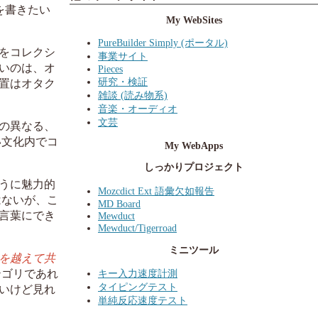
を書きたい
My WebSites
PureBuilder Simply (ポータル)
をコレクシ
事業サイト
いのは、オ
Pieces
研究・検証
置はオタク
雑談 (読み物系)
音楽・オーディオ
文芸
の異なる、
い文化内でコ
My WebApps
しっかりプロジェクト
うに魅力的
Mozcdict Ext 語彙欠如報告
はないが、こ
MD Board
言葉にでき
Mewduct
Mewduct/Tigerroad
ミニツール
を越えて共
テゴリであれ
キー入力速度計測
タイピングテスト
いけど見れ
単純反応速度テスト