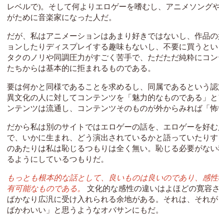
レベルで)。そして何よりエロゲーを嗜むし、アニメソング
がために音楽家になった人だ。
だが、私はアニメーションはあまり好きではないし、作品の
ョンしたりディスプレイする趣味もないし、不要に買うとい
タクのノリや同調圧力がすごく苦手で、ただただ純粋にコン
たちからは基本的に拒まれるものである。
要は何かと同様であることを求めるし、同属であるという認
異文化の人に対してコンテンツを「魅力的なものである」と
ンテンツは流通し、コンテンツそのものが外からみれば「怖
だから私は別のサイトではエロゲーの話を、エロゲーを好む
で、いかに生まれ、どう演出されているかと語っていたりす
のあたりは私は恥じるつもりは全く無い。恥じる必要がない
るようにしているつもりだ。
もっとも根本的な話として、良いものは良いのであり、感性
有可能なものである。
文化的な感性の違いはよほどの寛容さ
ばかなり広汎に受け入れられる余地がある。それは、それが
ばかわいい」と思うようなオバサンにもだ。