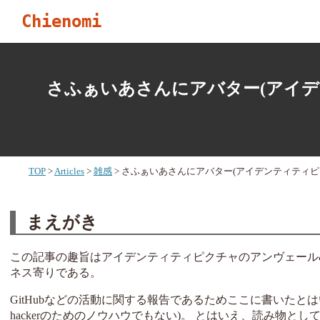
Chienomi
さふぁいあさんにアバター(アイ
TOP
Articles
雑感
さふぁいあさんにアバター(アイデンティティピ
まえがき
この記事の趣旨はアイデンティティピクチャのアンヴェール
ネス寄りである。
GitHubなどの活動に関する報告であるためここに書いたとはい
hackerのためのノウハウでもない)。 とはいえ、読み物