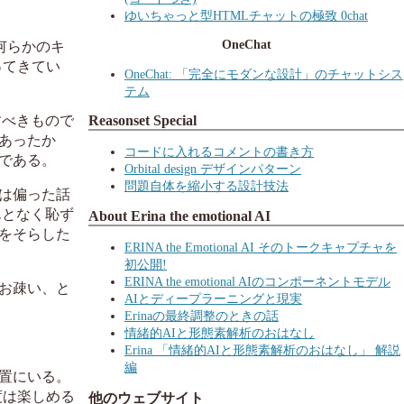
ゆいちゃっと型HTMLチャットの極致 0chat
OneChat
何らかのキ
ってきてい
OneChat: 「完全にモダンな設計」のチャットシス
テム
Reasonset Special
すべきもので
あったか
コードに入れるコメントの書き方
である。
Orbital design デザインパターン
問題自体を縮小する設計技法
は偏った話
んとなく恥ず
About Erina the emotional AI
をそらした
ERINA the Emotional AI そのトークキャプチャを
初公開!
ERINA the emotional AIのコンポーネントモデル
お疎い、と
AIとディープラーニングと現実
Erinaの最終調整のときの話
情緒的AIと形態素解析のおはなし
Erina 「情緒的AIと形態素解析のおはなし」 解説
編
置にいる。
度は楽しめる
他のウェブサイト