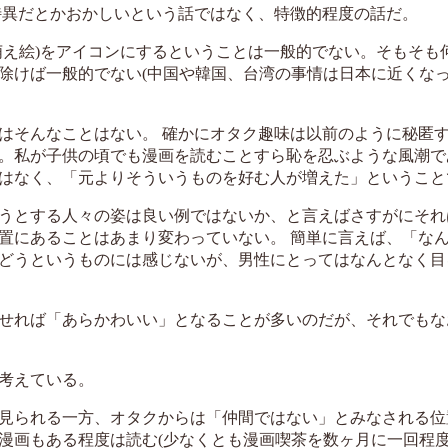
特異だとかおかしいという話ではなく、特徴的程度の話だ。
萌え絵)をアイコンにするということは一般的でない。そもそも
除けば一般的でない(中国や韓国、台湾の事情は日本に近くな
はそんなことはない。 確かにオタク趣味は以前のように秘匿
。私が子供の頃でも漫画を読むことすら恥を忍ぶような風潮で
はなく、「元よりそういうものを好む人が増えた」ということ
うとする人々の姿は良い例ではないか、と言えばさすがにそれ
置にあることはあまり変わっていない。 簡単に言えば、「な
どうというものには感じないが、男性にとってはなんとなく目
せれば「あらかわいい」となることが多いのだが、それでもな
考えている。
見られる一方、オタクからは「仲間ではない」とみなされる位
漫画もある程度は読む(少なくとも漫画喫茶を数ヶ月に一回程