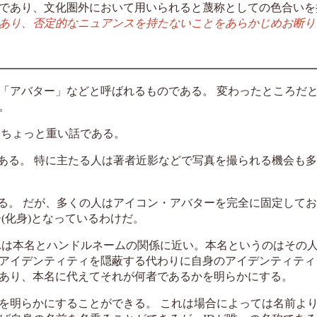
であり、文化圏外において用いられると蔑称としての色合い
あり、否定的なニュアンスを持たないことをあらかじめお断り
「アバター」などと呼ばれるものである。 変わったところだ
。
うちょっと重い話である。
写である。 特に主たる人は著者近影などで写真を撮られる機会も
ある。 だが、多くの人はアイコン・アバターを完全に固定して
(化身)となっているわけだ。
れは本名とハンドルネームの関係に近い。本名というのはその
アイデンティティを隠蔽する代わりに自身のアイデンティティ
あり、本名に代えてそれが何者であるかを明らかにする。
を明らかにすることができる。 これは場合によっては名前よ