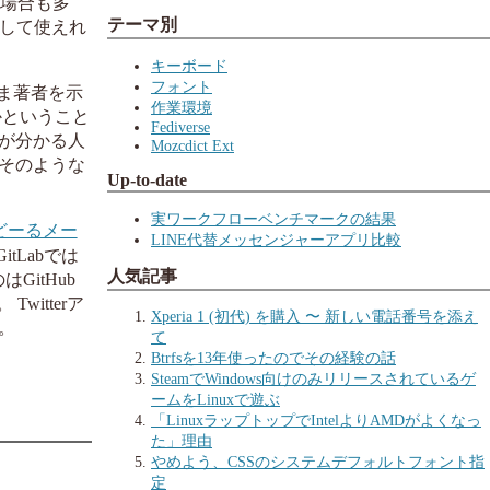
る場合も多
テーマ別
して使えれ
キーボード
フォント
ま著者を示
作業環境
かということ
Fediverse
が分かる人
Mozcdict Ext
そのような
Up-to-date
実ワークフローベンチマークの結果
どーるメー
LINE代替メッセンジャーアプリ比較
Labでは
人気記事
itHub
itterア
Xperia 1 (初代) を購入 〜 新しい電話番号を添え
。
て
Btrfsを13年使ったのでその経験の話
SteamでWindows向けのみリリースされているゲ
ームをLinuxで遊ぶ
「LinuxラップトップでIntelよりAMDがよくなっ
た」理由
やめよう、CSSのシステムデフォルトフォント指
定