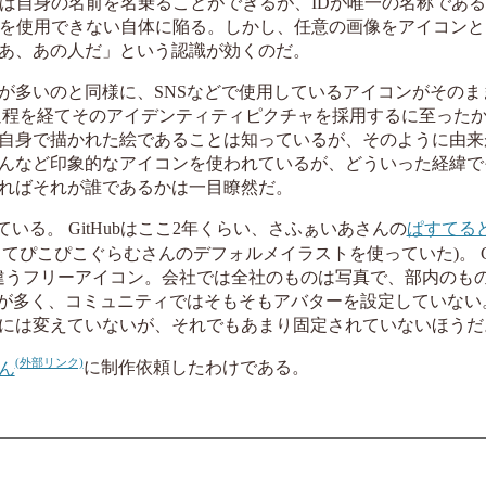
ば自身の名前を名乗ることができるが、IDが唯一の名称であ
ィを使用できない自体に陥る。しかし、任意の画像をアイコンと
あ、あの人だ」という認識が効くのだ。
が多いのと同様に、SNSなどで使用しているアイコンがそのま
過程を経てそのアイデンティティピクチャを採用するに至った
自身で描かれた絵であることは知っているが、そのように由来
んなど印象的なアイコンを使われているが、どういった経緯で
ればそれが誰であるかは一目瞭然だ。
ている。 GitHubはここ2年くらい、さふぁいあさんの
ぱすてる
ぴこぴこぐらむさんのデフォルメイラストを使っていた)。 Git
で違うフリーアイコン。会社では全社のものは写真で、部内のものはG
多く、コミュニティではそもそもアバターを設定していない。 Tw
繁には変えていないが、それでもあまり固定されていないほうだ
ん
に制作依頼したわけである。