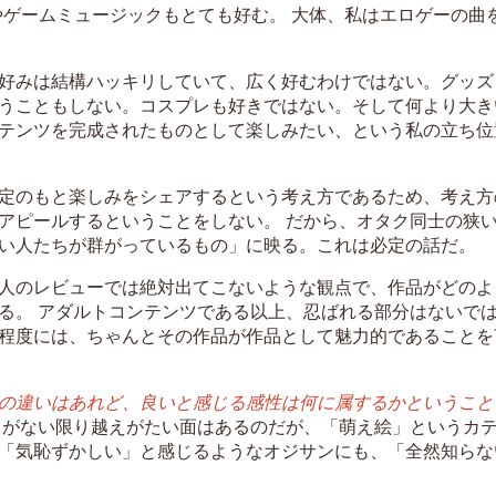
やゲームミュージックもとても好む。 大体、私はエロゲーの曲
好みは結構ハッキリしていて、広く好むわけではない。グッズ
うこともしない。コスプレも好きではない。そして何より大き
テンツを完成されたものとして楽しみたい、という私の立ち位
定のもと楽しみをシェアするという考え方であるため、考え方
アピールするということをしない。 だから、オタク同士の狭
い人たちが群がっているもの」に映る。これは必定の話だ。
人のレビューでは絶対出てこないような観点で、作品がどのよ
る。 アダルトコンテンツである以上、忍ばれる部分はないで
程度には、ちゃんとその作品が作品として魅力的であることを
の違いはあれど、良いと感じる感性は何に属するかということ
がない限り越えがたい面はあるのだが、「萌え絵」というカ
「気恥ずかしい」と感じるようなオジサンにも、「全然知らな