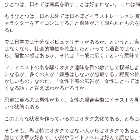
ひとつは、日本では写真を晒すことは好まれない。 これは
もうひとつは、日本以外では日本ほどイラストレーション(
ャラクターをアイコンにすること自体がごく限られたものを
る)。
では日本では十分なポピュラリティがあるか、というと、実
はなくなり、社会的地位を確立したといっても過言ではない
ら、隔世の感はあるが、それは「一般に広く」という意味で
フェミニストの名を騙りオタク趣味を目の敵にして撲滅しよ
になるが、多くの人が「嫌悪はしないが忌避する」程度の位
かしいもの」なのだ。「女性下着の広告が、女性にとっては
くなる話」と言えばわかるだろうか。
忌避に至るのは男性が多く、女性の場合実際にイラストを見
いう状態もある。
このような状況を作っているのはオタク文化である、と私は
そもそも、私は特にオタクではない人からはオタクであると
総じて文章が好きで、小説やライトノベルは好んで読むし、