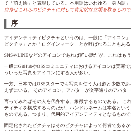
て「萌え絵」と表現している。本用語はいわゆる「身内語」
自身はこれらのピクチャに対して肯定的な立場を取るもので
序
アイデンティティピクチャというのは、一般に「アイコン」
ピクチャ」とか「ログインマーク」とか呼ばれることもある
SNSやLINEなどのアイコンであれば軽い話だが、これはも
一般にGitHubやOSSコミュニティにおけるアイコンは実
ういった写真をアイコンにする人が多い。
一方、日本ではOSSスターでも写真を使う人は割と少数で
えずにいる。 そのアイコン、アバターが文字通りのアバター
言ってみればその人を代弁する、象徴するものである。 こ
ティティを構成するものだが、ハンドルネームは本名という
ものである。つまり、代用的アイデンティティとなるもので
固定化されたピクチャはそのピクチャによって何者であるか