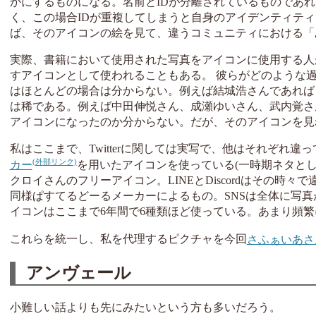
かにするものになる。名前とIDが分離されているものであれ
く、この場合IDが重複してしまうと自身のアイデンティテ
ば、そのアイコンの絵を見て、違うコミュニティにおける「
実際、書籍において使用された写真をアイコンに使用する人
すアイコンとして使われることもある。 彼らがどのような
はほとんどの場合は分からない。例えば結城浩さんであれば
は稀である。例えば中田伸悦さん、成瀬ゆいさん、武内覚さ
アイコンになったのか分からない。だが、そのアイコンを見
私はここまで、Twitterに関しては実写で、他はそれぞれ違っ
カー
を用いたアイコンを使っている(一時期ネタとして
クロイさんのフリーアイコン。LINEとDiscordはその時々
同様ぱすてるどーるメーカーによるもの。SNSは全体に写真が
イコンはここまで6年間で6種類ほど使っている。あまり頻
これらを統一し、私を代理するピクチャを今回
さふぁいあさ
アンヴェール
小難しい話よりも先にみたいという方も多いだろう。