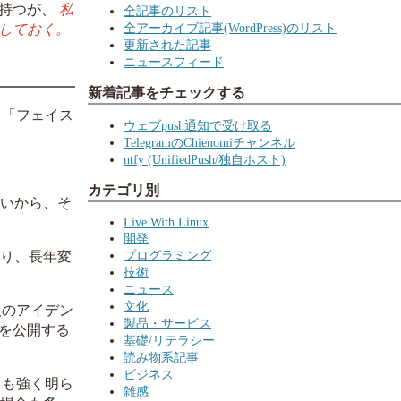
を持つが、
私
全記事のリスト
全アーカイブ記事(WordPress)のリスト
しておく。
更新された記事
ニュースフィード
新着記事をチェックする
と「フェイス
ウェブpush通知で受け取る
TelegramのChienomiチャンネル
ntfy (UnifiedPush/独自ホスト)
カテゴリ別
多いから、そ
Live With Linux
開発
プログラミング
おり、長年変
技術
ニュース
文化
人のアイデン
製品・サービス
を公開する
基礎/リテラシー
読み物系記事
ビジネス
りも強く明ら
雑感