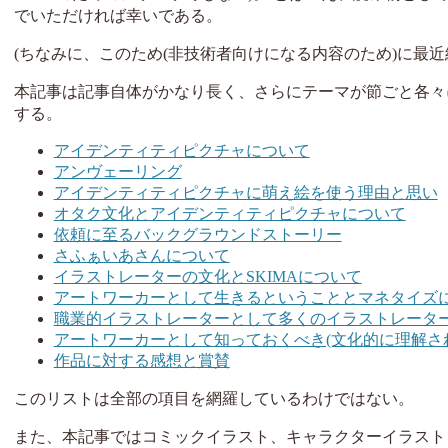
でいただければ幸いである。
(ちなみに、このため(非技術者向けになる内容のため)に最近細々
本記事は記事自体がかなり長く、さらにテーマが節ごと各々
する。
アイデンティティピクチャについて
アンヴェーリング
アイデンティティピクチャに萌え絵を使う理由と思い
オタク文化とアイデンティティピクチャについて
依頼に至るバックグラウンドストーリー
さふぁいあさんについて
イラストレーターの文化とSKIMAについて
アートワーカーとして生きるということとマネタイズ
職業的イラストレーターとして多くのイラストレータ
アートワーカーとして知っておくべき(文化的に理解さ
作品に対する感想と賞賛
このリストは全部の項目を網羅しているわけではない。
また、本記事ではコミックイラスト、キャラクターイラスト