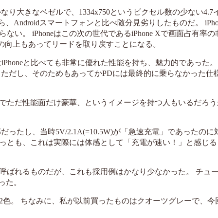
り大きなベゼルで、1334x750というピクセル数の少ない4.7イ
ndroidスマートフォンと比べ随分見劣りしたものだ。 iPhone
。 iPhoneはこの次の世代であるiPhone Xで画面占有率
能の向上もあってリードを取り戻すことになる。
iPhoneと比べても非常に優れた性能を持ち、魅力的であった。 A
った。ただし、そのためもあってかPDには最終的に乗らなかった仕
でただ性能面だけ豪華、というイメージを持つ人もいるだろう
ったし、当時5V/2.1A(=10.5W)が「急速充電」であったのに対
っとも、これは実際には体感として「充電が速い！」と感じる
と呼ばれるものだが、これも採用例はかなり少なかった。 チュ
った。
2色。 ちなみに、私が以前買ったものはクオーツグレーで、今