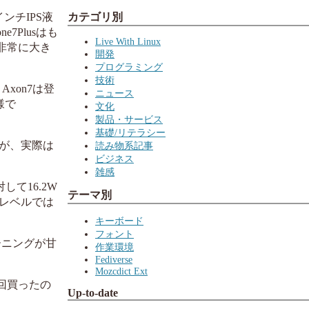
カテゴリ別
ンチIPS液
7Plusはも
Live With Linux
の非常に大き
開発
プログラミング
技術
xon7は登
ニュース
様で
文化
製品・サービス
基礎/リテラシー
が、実際は
読み物系記事
ビジネス
雑感
して16.2W
テーマ別
レベルでは
キーボード
フォント
ーニングが甘
作業環境
Fediverse
Mozcdict Ext
回買ったの
Up-to-date