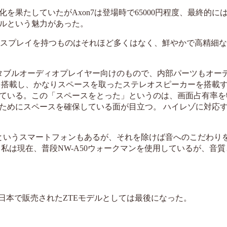
果たしていたがAxon7は登場時で65000円程度、最終的には2
ルという魅力があった。
クセルディスプレイを持つものはそれほど多くはなく、鮮やかで高精細
ータブルオーディオプレイヤー向けのもので、内部パーツもオー
を搭載し、かなりスペースを取ったステレオスピーカーを搭載
ている。この「スペースをとった」というのは、画面占有率を
ためにスペースを確保している面が目立つ。 ハイレゾに対応す
Tというスマートフォンもあるが、それを除けば音へのこだわり
私は現在、普段NW-A50ウォークマンを使用しているが、音
日本で販売されたZTEモデルとしては最後になった。