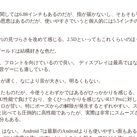
dに関しては6.88インチもあるのだが、指が届かないし、そもそ
恵はあるのだが、使いやすさでいうと個人的には5.5インチの1
れの見づらさを改めて感じる。2.5Dといってもこれくらいのほ
ゴールドは結構好きな色だ。
、フロントを向けているので良い。 ディスプレイは最高では
音ゲーにも適している。
スが遅く、なにより音が大きい。明るくもない。
たものだが、今使うとわずかではあるがひっかかりを感じる。 
CPU性能で負けており、全くひっかかりを感じないR17 Proに対
クロが甘い。特にポーズからの解除が発生するとずれやすい。
7 Proと比べても圧倒的に高性能であったが、実際は非常にスムー
分もある。
はない。 Android 7は最新のAndroidよりも使いやすい面も