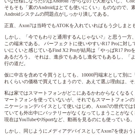
いな仕様になったのはAndroid 7からなので大差ないし、 
そもそも「素のAndroidはとても使いにくい」ものなので、
Androidシステムの問題点がしっかり潰してある。
正直、Axon7は当時でもATOKを入れていればもう少し
しかし、「今でもわりと通用するんじゃない?」と思う一方
この端末である。 パーフェクトに使いやすいR17 Proに対
いにくいと感じているFind X2 Proが結局は「やっぱR1
あるだろう。 それは、進歩でもあるし進化でもあるし、「
行の道だ。
仮に中古を含めて今買うとしても、10000円端末として別に「す
れくらいの価格で買えてしまうので、あえて選ぶ理由は、そ
私は家ではスマートフォンがどこにあるかわからなくなるく
マートフォンを使っていないが、それでもスマートフォンの適用領
ニケーションデバイスとして使いはじめ、Axon7の世代で
ていても外出中にバッテリーがなくなってしまうことがなくな
現在はYouTubeやJSportなど、動画を見るのにも使っている。
しかし、同じようにメディアデバイスとしてAxon7を使おうと