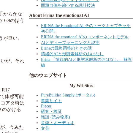
問題自体を縮小する設計技法
も手からかな
About Erina the emotional AI
6:9のほう
ERINA the Emotional AI そのトークキャプチャを
初公開!
ERINA the emotional AIのコンポーネントモデル
うが良い。
AIとディープラーニングと現実
Erinaの最終調整のときの話
情緒的AIと形態素解析のおはなし
Erina 「情緒的AIと形態素解析のおはなし」 解説
ないが、それ
編
他のウェブサイト
My WebSites
R17
PureBuilder Simply (ポータル)
して体感可能
事業サイト
スコアタ時は
Pieces
ズさのかける
研究・検証
雑談 (読み物系)
音楽・オーディオ
あるが、今みた
文芸