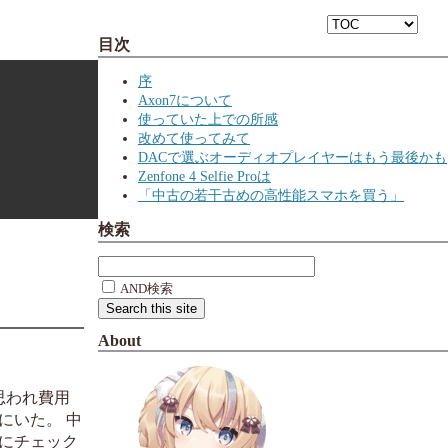
目次
序
Axon7について
使っていた上での所感
改めて使ってみて
DACで選ぶオーディオプレイヤーはもう最後かも
Zenfone 4 Selfie Proは
「中古の若干古めの高性能スマホを買う」
検索
AND検索
About
思われ費用
にいた。 中
にチェック