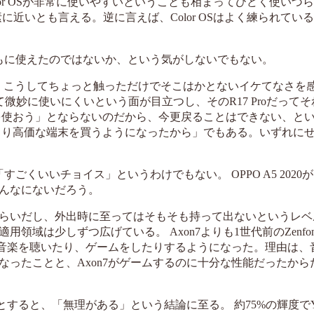
Color OSが非常に使いやすいということも相まってひどく使いづ
素に近いとも言える。逆に言えば、Color OSはよく練られてい
まともに使えたのではないか、という気がしないでもない。
、こうしてちょっと触っただけでそこはかとないイケてなさを
して微妙に使いにくいという面が目立つし、そのR17 Proだって
7 Proを使おう」とならないのだから、今更戻ることはできない、と
より高価な端末を買うようになったから」でもある。いずれに
ごくいいチョイス」というわけでもない。 OPPO A5 2020
んなにないだろう。
らいだし、外出時に至ってはそもそも持って出ないというレベ
域は少しずつ広げている。 Axon7よりも1世代前のZenfo
は音楽を聴いたり、ゲームをしたりするようになった。理由は、
ったことと、Axon7がゲームするのに十分な性能だったから
すると、「無理がある」という結論に至る。 約75%の輝度でYou