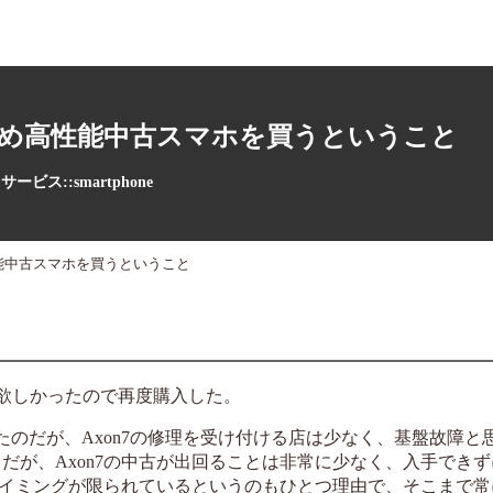
った 古め高性能中古スマホを買うということ
ービス::smartphone
め高性能中古スマホを買うということ
っと欲しかったので再度購入した。
たのだが、Axon7の修理を受け付ける店は少なく、基盤故障と
だが、Axon7の中古が出回ることは非常に少なく、入手できず
イミングが限られているというのもひとつ理由で、そこまで常