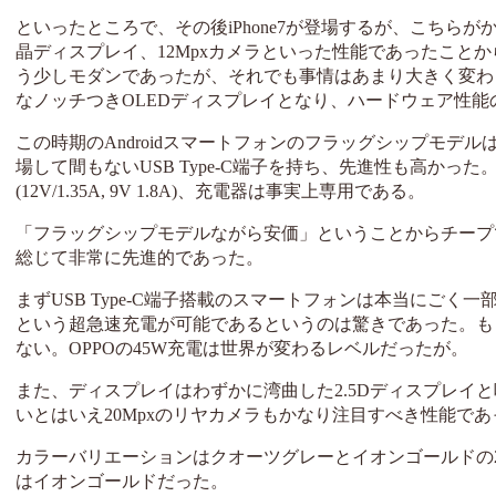
といったところで、その後iPhone7が登場するが、こちらがかな
晶ディスプレイ、12Mpxカメラといった性能であったことから、A
う少しモダンであったが、それでも事情はあまり大きく変わらない
なノッチつきOLEDディスプレイとなり、ハードウェア性
この時期のAndroidスマートフォンのフラッグシップモデルは
場して間もないUSB Type-C端子を持ち、先進性も高か
(12V/1.35A, 9V 1.8A)、充電器は事実上専用である。
「フラッグシップモデルながら安価」ということからチープ
総じて非常に先進的であった。
まずUSB Type-C端子搭載のスマートフォンは本当にごく一部だ
という超急速充電が可能であるというのは驚きであった。も
ない。OPPOの45W充電は世界が変わるレベルだったが。
また、ディスプレイはわずかに湾曲した2.5Dディスプレイ
いとはいえ20Mpxのリヤカメラもかなり注目すべき性能であ
カラーバリエーションはクオーツグレーとイオンゴールドの
はイオンゴールドだった。