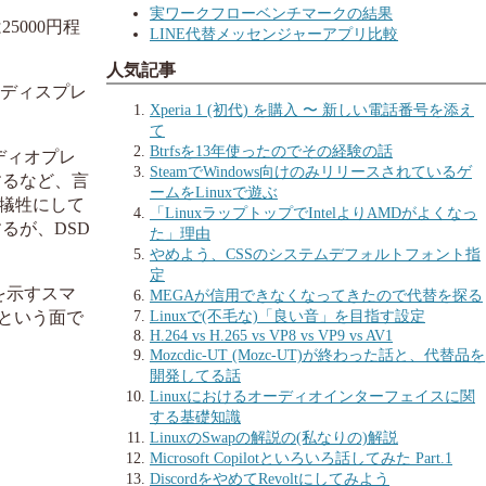
実ワークフローベンチマークの結果
5000円程
LINE代替メッセンジャーアプリ比較
人気記事
なディスプレ
Xperia 1 (初代) を購入 〜 新しい電話番号を添え
て
Btrfsを13年使ったのでその経験の話
ディオプレ
SteamでWindows向けのみリリースされているゲ
するなど、言
ームをLinuxで遊ぶ
犠牲にして
「LinuxラップトップでIntelよりAMDがよくなっ
るが、DSD
た」理由
やめよう、CSSのシステムデフォルトフォント指
定
を示すスマ
MEGAが信用できなくなってきたので代替を探る
Linuxで(不毛な)「良い音」を目指す設定
質という面で
H.264 vs H.265 vs VP8 vs VP9 vs AV1
Mozcdic-UT (Mozc-UT)が終わった話と、代替品を
開発してる話
Linuxにおけるオーディオインターフェイスに関
する基礎知識
LinuxのSwapの解説の(私なりの)解説
Microsoft Copilotといろいろ話してみた Part.1
DiscordをやめてRevoltにしてみよう