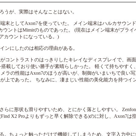
ろうが、実際はそんなことはない。
使い、サブ端末としてAxon7を使っていた。 メイン端末はハルカサウン
ウントはMimirのものであった。 (現在はメイン端末がプライ
rアカウントになっている。)
eをメインにしたのは相応の理由がある。
かさは控えめだがコントラストのはっきりしたキレイなディスプレイで、
Kを搭載しており使い勝手が素晴らしかった。 軽くて持ちやすく
メラの性能はAxon7のほうが高いが、制御がいまいちで良い
 Proのほうが上であった。 ちなみに、凄まじい性能の美化能力を持つ
に形状も滑りやすいため、とにかく落としやすい。 Zenfon
d X2 Proよりもずっと早く解除できる)のに対し、Axon7は
る。ちょっと触っただけで機能してしまうため、文字入力中に