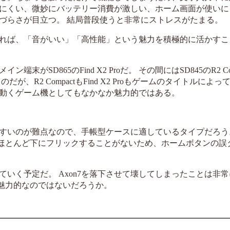
にくい、微妙にバッテリー消費が激しい、ホーム画面が使いに
づらさが目立つ。 結局普段使うと非常にストレスがたまる。
れば、「音がいい」「高性能」という魅力を積極的に活かすこ
D865のFind X2 Proだ。 その間にはSD845のR2 Com
R2 CompactもFind X2 Proもゲームのタイトルによ
動くゲーム機としてもなかなか魅力的ではある。
すいのが難点なので、手帳型ケースに適しているタイプだろう
はほとんど下にフリックすることがないため、ホームボタンの誤
いく予定だ。 Axon7を落下させて壊してしまったことは非
か魅力的なのではないだろうか。