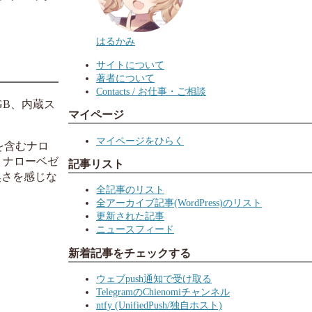
はるかみ
サイトについて
著者について
Contacts / お仕事・ご相談
4GB、内蔵ス
マイページ
マイページをひらく
を含むナロ
 ナローベゼ
記事リスト
臭さを感じな
全記事のリスト
全アーカイブ記事(WordPress)のリスト
更新された記事
ニュースフィード
新着記事をチェックする
ウェブpush通知で受け取る
TelegramのChienomiチャンネル
ntfy (UnifiedPush/独自ホスト)