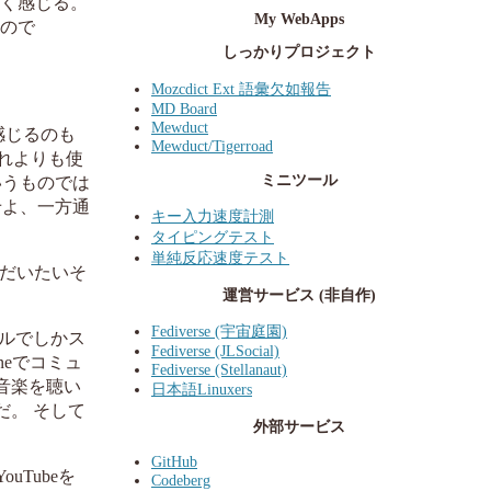
らく感じる。
My WebApps
るので
しっかりプロジェクト
Mozcdict Ext 語彙欠如報告
MD Board
Mewduct
感じるのも
Mewduct/Tigerroad
それよりも使
ミニツール
いうものでは
せよ、一方通
キー入力速度計測
タイピングテスト
単純反応速度テスト
がだいたいそ
運営サービス (非自作)
Fediverse (宇宙庭園)
ルでしかス
Fediverse (JLSocial)
neでコミュ
Fediverse (Stellanaut)
音楽を聴い
日本語Linuxers
だ。 そして
外部サービス
GitHub
Tubeを
Codeberg