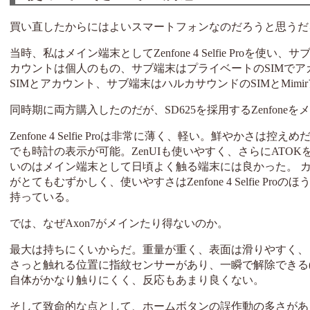
買い直したからにはよいスマートフォンなのだろうと思うだ
当時、私はメイン端末としてZenfone 4 Selfie Proを
カウントは個人のもの、サブ端末はプライベートのSIMでアカ
SIMとアカウント、サブ端末はハルカサウンドのSIMとMimi
同時期に両方購入したのだが、SD625を採用するZenfon
Zenfone 4 Selfie Proは非常に薄く、軽い。鮮や
でも時計の表示が可能。ZenUIも使いやすく、さらにATO
いのはメイン端末として日頃よく触る端末には良かった。 カ
がとてもむずかしく、使いやすさはZenfone 4 Selfie
持っている。
では、なぜAxon7がメインたり得ないのか。
最大は持ちにくいからだ。重量が重く、表面は滑りやすく、さら
さっと触れる位置に指紋センサーがあり、一瞬で解除できる(Fin
自体がかなり触りにくく、反応もあまり良くない。
そして致命的な点として、ホームボタンの誤作動の多さがあ