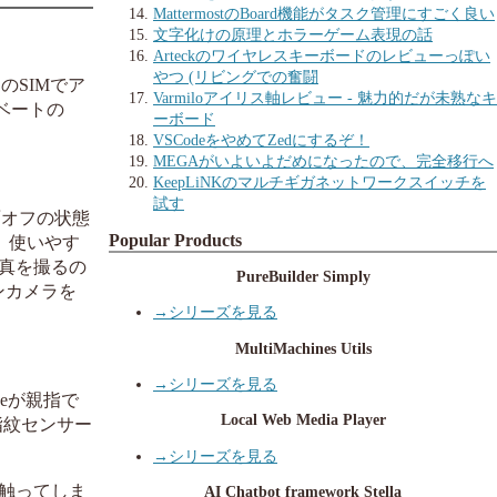
MattermostのBoard機能がタスク管理にすごく良い
文字化けの原理とホラーゲーム表現の話
Arteckのワイヤレスキーボードのレビューっぽい
やつ (リビングでの奮闘
ドのSIMでア
Varmiloアイリス軸レビュー - 魅力的だが未熟なキ
ベートの
ーボード
VSCodeをやめてZedにするぞ！
MEGAがいよいよだめになったので、完全移行へ
KeepLiNKのマルチギガネットワークスイッチを
試す
画面オフの状態
Popular Products
、使いやす
写真を撮るの
PureBuilder Simply
インカメラを
→シリーズを見る
MultiMachines Utils
→シリーズを見る
eが親指で
Local Web Media Player
指紋センサー
→シリーズを見る
触ってしま
AI Chatbot framework Stella