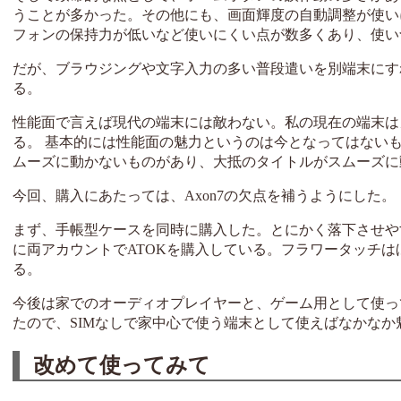
うことが多かった。その他にも、画面輝度の自動調整が使い
フォンの保持力が低いなど使いにくい点が数多くあり、使い
だが、ブラウジングや文字入力の多い普段遣いを別端末にす
る。
性能面で言えば現代の端末には敵わない。私の現在の端末はメイン端末がS
る。 基本的には性能面の魅力というのは今となってはないものだが、
ムーズに動かないものがあり、大抵のタイトルがスムーズに
今回、購入にあたっては、Axon7の欠点を補うようにした。
まず、手帳型ケースを同時に購入した。とにかく落下させや
に両アカウントでATOKを購入している。フラワータッチ
る。
今後は家でのオーディオプレイヤーと、ゲーム用として使って
たので、SIMなしで家中心で使う端末として使えばなかな
改めて使ってみて