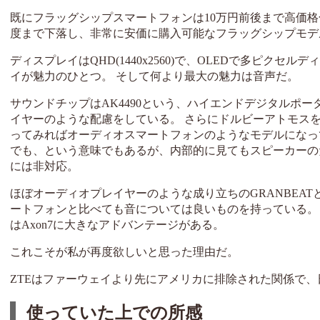
既にフラッグシップスマートフォンは10万円前後まで高価格化を
度まで下落し、非常に安価に購入可能なフラッグシップモデ
ディスプレイはQHD(1440x2560)で、OLEDで多ピ
イが魅力のひとつ。 そして何より最大の魅力は音声だ。
サウンドチップはAK4490という、ハイエンドデジタルポ
イヤーのような配慮をしている。 さらにドルビーアトモス
ってみればオーディオスマートフォンのようなモデルになっ
でも、という意味でもあるが、内部的に見てもスピーカーの
には非対応。
ほぼオーディオプレイヤーのような成り立ちのGRANBEA
ートフォンと比べても音については良いものを持っている。 
はAxon7に大きなアドバンテージがある。
これこそが私が再度欲しいと思った理由だ。
ZTEはファーウェイより先にアメリカに排除された関係で、
使っていた上での所感