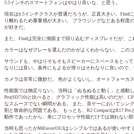
5.5インチのスマートフォンはやはり良いな、と思う。
現在は6.5インチクラスが普通だろうが、正直大きい。Fin
り離れるため重量感が大きい。 ブラウジングなどある程度の恩
が好きだ。
また、Findは完全に側面まで回り込むディスプレイだが、こ
カラーはなぜグレーを選んだのかがよくわからない。 この
サウンドも、やはりそもそもスピーカーにスペースをとって
なりには良い。条件にもよるが滑りはそれなりに良いので、
カメラは非常に微妙だ。 色がよくないし、オートフォーカ
性能面では物足りない。 当時は「ぬるぬると動く」と感動し
Pro(SD710)と比べると、グラフィック性能は高いのだが、
なスムーズでない瞬間がある。 また、音ゲーにおいてシン
割と致命的な問題である。 もっとも、R2 CompactはR1
動作であったから、単にプロセッサ性能だけでは測れない部
当時も思ったがMiFavor/OUIはシンプルではあるが使いやすく