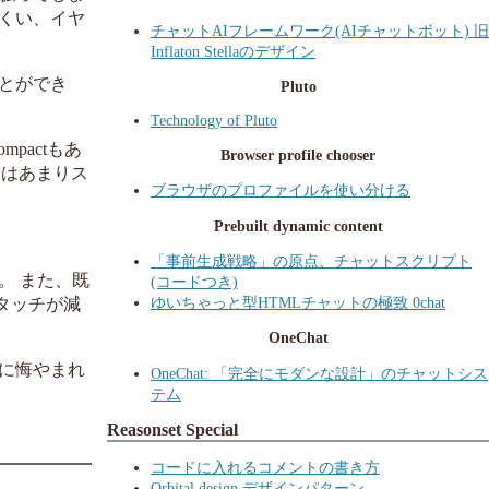
くい、イヤ
チャットAIフレームワーク(AIチャットボット) 旧
Inflaton Stellaのデザイン
とができ
Pluto
Technology of Pluto
pactもあ
Browser profile chooser
ってはあまりス
ブラウザのプロファイルを使い分ける
Prebuilt dynamic content
「事前生成戦略」の原点、チャットスクリプト
。 また、既
(コードつき)
ゆいちゃっと型HTMLチャットの極致 0chat
タッチが減
OneChat
常に悔やまれ
OneChat: 「完全にモダンな設計」のチャットシス
テム
Reasonset Special
コードに入れるコメントの書き方
Orbital design デザインパターン