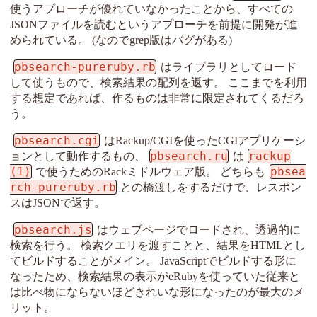
使うアプローチが優れていなかったことから、すべての
JSONファイルを読むというアプローチを前提に開発が進
められている。 (なのでgrep版はバグがある)
pbsearch-pureruby.rb
はライブラリとしてロード
して使うもので、検索結果の配列を返す。 ここまでを利用
する想定であれば、作るものは非常に限定されてくるだろ
う。
pbsearch.cgi
はRackup/CGIを使ったCGIアプリケーシ
pbsearch.ru
rackup
ョンとして動作するもの、
は
(1)
pbsea
で使うためのRackミドルウェア版。 どちらも
rch-pureruby.rb
との橋渡しをするだけで、レスポン
スはJSONで返す。
pbsearch.js
はウェブページでロードされ、透過的に
検索を行う。 検索クエリを渡すことと、結果をHTMLとし
てビルドすることがメイン。 JavaScriptでビルドする形に
なったため、検索結果の表示がeRubyを使っていた従来と
は比べ物にならないほどきれいな形になったのが最大のメ
リット。