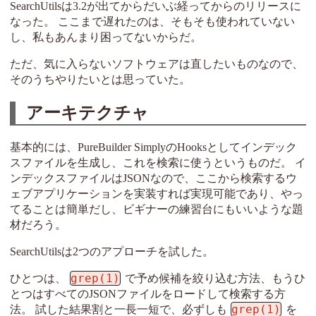
SearchUtilsは3.2が出てからだいぶ経ってからのリリースに
なった。 ここまで遅れたのは、そもそも使われていない
し、私もあんまり困ってないからだ。
ただ、気に入らないソフトウェアは直したいものなので、
そのうちやりたいとは思っていた。
アーキテクチャ
基本的には、PureBuilder SimplyのHooksとしてインデック
スファイルを生成し、これを検索に使うというものだ。 イ
ンデックスファイルはJSONなので、ここから検索するウ
ェブアプリケーションを実装すれば実現可能であり、やっ
てることは簡単だし、ビギナーの練習台にもいいような題
材だろう。
SearchUtilsは2つのアプローチを試した。
grep(1)
ひとつは、
で予め候補を絞り込む方法、もうひ
とつはすべてのJSONファイルをロードして検索する方
grep(1)
法。 試した結果割と一長一短で、必ずしも
を