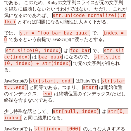
である。 このため、Rubyの文字列スライスが元の文字列
を絶対に破壊しないというわけではない。 ただし、これが
str.unicode_normalize!(:n
気になるのであれば、
fkc)
とすれば問題になる可能性は大きく下がる。
str = "foo bar baz quux"
index = 
では、
で、
8
であるという前提でJavaScriptに渡ったとする。
str.slice(0, index)
foo bar
str.sli
は
で、
ce(index)
baz quux
str.slice
は
になるので、
(0, index) + str(index)
で元の文字列が得られ
る。
str[start, end]
str[star
JavaScriptの
はRubyでは
t...end]
start
と同等である。つまり、
は開始位置
end
のインデックス、
は終端位置のインデックス(ただし
終端を含まない)である。
str[null, index]
str[0, 
少し特殊な話として、
は
index]
と同じ結果になる。
str[index, 1000]
JavaScriptでも
のような大きすぎる