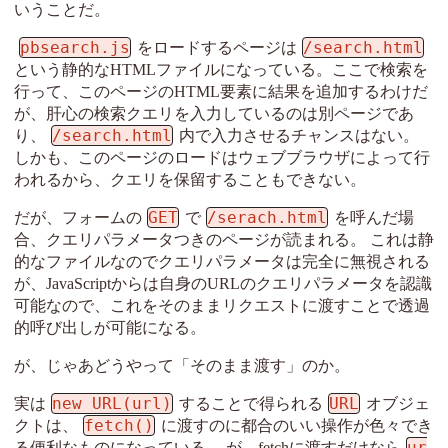
いうことだ。
pbsearch.js
/search.html
をロードするページは
という静的なHTMLファイルになっている。ここで検索を
行って、このページのHTML要素に結果を追加するわけだ
が、肝心の検索クエリを入力しているのは別ページであ
/search.html
り、
内で入力させるチャンスはない。
しかも、このページのロードはウェブブラウザによって行
われるから、クエリを保留することもできない。
GET
/serach.html
だが、フォームの
で
を呼んだ場
合、クエリパラメータつきのページが読まれる。 これは静
的なファイルなのでクエリパラメータは完全に無視される
が、JavaScriptからは自身のURLのクエリパラメータを認識
可能なので、これをそのままリクエストに渡すことで透過
的呼び出しが可能になる。
が、じゃあどうやって「そのまま渡す」のか。
new URL(url)
URL
実は
することで得られる
オブジェ
fetch()
クトは、
に渡すのに都合のいい操作が色々でき
ur
る便利なものになっている。 が、fetchに渡すだけなら