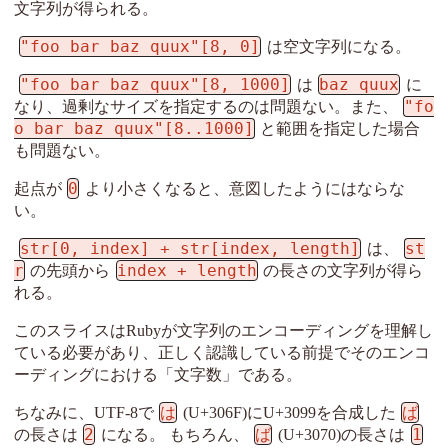
文字列が得られる。
"foo bar baz quux"[8, 0]
は空文字列になる。
"foo bar baz quux"[8, 1000]
baz quux
は
に
"fo
なり、過剰なサイズを指定するのは問題ない。また、
o bar baz quux"[8..1000]
と範囲を指定した場合
も問題ない。
0
起点が
より小さくなると、意図したようにはならな
い。
str[0, index] + str[index, length]
st
は、
r
index + length
の先頭から
の長さの文字列が得ら
れる。
このスライスはRubyが文字列のエンコーディングを理解し
ている必要があり、正しく認識している前提でそのエンコ
ーディングにおける「文字数」である。
は
ば
ちなみに、UTF-8で
(U+306F)にU+3099を合成した
2
ば
1
の長さは
になる。 もちろん、
(U+3070)の長さは