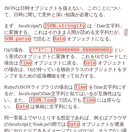
JSONは日時オブジェクトを扱えない。 このことについ
て、日時に関して意外と深い知識が必要になる。
JSON.stringify
まず、JavaScriptの
は「Date文字列」
J
に変換する。 これはそのまま人間が読める文字列だが、
SON.parse
Date
で読むと
オブジェクトになる。
{"^t": 1700000000.000000000}
Ojの場合、
とい
う形式のオブジェクトに変換する。 これをOjでロードした
Time
Date
場合は
オブジェクトに戻る。
オブジェクト
の場合は、Ojが持っている独自クラスのオブジェクトをダ
ンプするための拡張機能を使って出力する。
Time
RubyのJSONライブラリの場合は
をTime文字列にす
るが、JavaScriptのDate文字列と似てはいるが互換性はな
JSON.load
Time
い。また、
で読んでも
には戻らな
Date
い。
は単純に文字列になる。
同一実装上でやりとりする想定であれば、例えばブラウザ
Date
のJavaScriptとNode.jsの間では
オブジェクトが透過
的にやりとりできるイメージでいいのだが、そうでない場