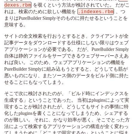
dexes.rbm
を覗くという方法が検討されていた。 だがこ
.indexes.rbm
れは、検索のために欲しい機能を
、つ
まりはPureBuilder Simplyそのものに持たせるということを
意味する。
サイトの全文検索を行おうとするとき、クライアントが全
記事データをダウンロードする仕様にしない限りはウェブ
アプリケーションが必要である。 だが、PureBuilder Simply
自体は静的ファイルをサーブできるウェブサーバーさえあ
れば良い。 このため、ウェブアプリケーションの機能を
PureBuilder Simplyに組み込もうとすると、どうしても筋が
悪いものになり、またソース側のデータをビルド側に持た
せることにもなってしまう。
そこで次に検討されたのが、「ビルド時にインデックスを
生成する」ということであった。 当初はpluginsによって実
現することが検討されたが、どうしてもサイトの事情に特
化したpluginsを書くことになってしまうため、シェアする
のが難しい。 それに、かなり効率が悪く、そこでとった方
法によって検索するアプリケーションの構造が全く変わっ
てしまうために「どこまで固定するか」ということに悩ま