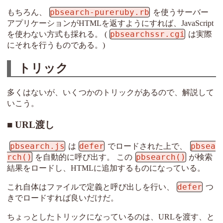
pbsearch-pureruby.rb
もちろん、
を使うサーバー
アプリケーションがHTMLを返すようにすれば、JavaScript
pbsearchssr.cgi
を使わない方式も採れる。 (
は実際
にそれを行うものである。)
トリック
多くはないが、いくつかのトリックがあるので、解説して
いこう。
URL渡し
pbsearch.js
defer
pbsea
は
でロードされた上で、
rch()
pbsearch()
を自動的に呼び出す。 この
が検索
結果をロードし、HTMLに追加するものになっている。
defer
これ自体はファイルで定義と呼び出しを行い、
つ
きでロードすれば良いだけだ。
ちょっとしたトリックになっているのは、URLを渡す、と