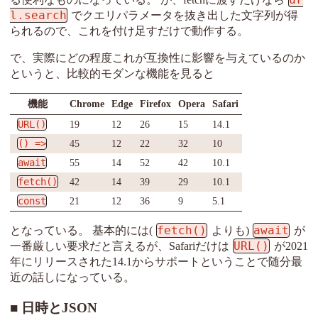
l.search
でクエリパラメータを抜き出した文字列が得
られるので、これを付け足すだけで動作する。
で、実際にどの程度これが互換性に影響を与えているのか
というと、比較的モダンな機能を見ると
機能
Chrome
Edge
Firefox
Opera
Safari
URL()
19
12
26
15
14.1
() =>
45
12
22
32
10
await
55
14
52
42
10.1
fetch()
42
14
39
29
10.1
const
21
12
36
9
5.1
fetch()
await
となっている。 基本的には(
よりも)
が
URL()
一番厳しい要求だと言えるが、Safariだけは
が2021
年にリリースされた14.1からサポートということで随分最
近の話しになっている。
日時とJSON