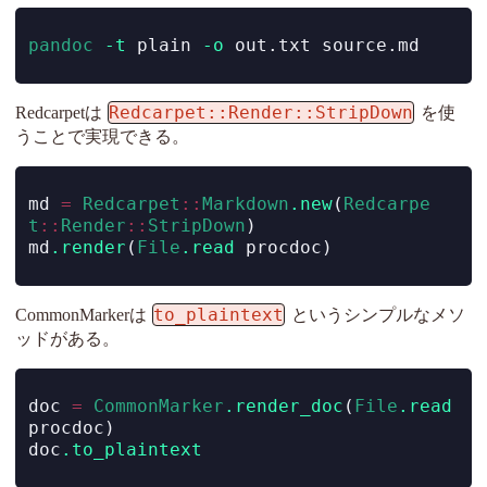
pandoc
-t
 plain 
-o
 out.txt source.md
Redcarpet::Render::StripDown
Redcarpetは
を使
うことで実現できる。
md 
=
Redcarpet
::
Markdown
.new
(
Redcarpe
t
::
Render
::
StripDown
)
md
.render
(
File
.read
 procdoc)
to_plaintext
CommonMarkerは
というシンプルなメソ
ッドがある。
doc 
=
CommonMarker
.render_doc
(
File
.read
procdoc)
doc
.to_plaintext