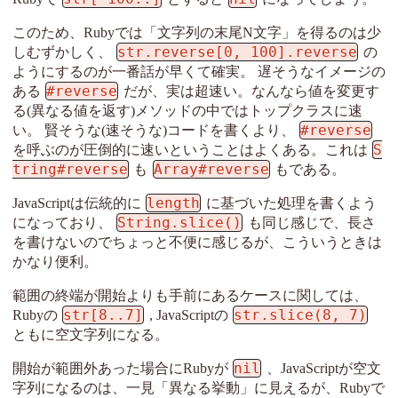
このため、Rubyでは「文字列の末尾N文字」を得るのは少
str.reverse[0, 100].reverse
しむずかしく、
の
ようにするのが一番話が早くて確実。 遅そうなイメージの
#reverse
ある
だが、実は超速い。なんなら値を変更す
る(異なる値を返す)メソッドの中ではトップクラスに速
#reverse
い。 賢そうな(速そうな)コードを書くより、
S
を呼ぶのが圧倒的に速いということはよくある。これは
tring#reverse
Array#reverse
も
もである。
length
JavaScriptは伝統的に
に基づいた処理を書くよう
String.slice()
になっており、
も同じ感じで、長さ
を書けないのでちょっと不便に感じるが、こういうときは
かなり便利。
範囲の終端が開始よりも手前にあるケースに関しては、
str[8..7]
str.slice(8, 7)
Rubyの
, JavaScriptの
ともに空文字列になる。
nil
開始が範囲外あった場合にRubyが
、JavaScriptが空文
字列になるのは、一見「異なる挙動」に見えるが、Rubyで