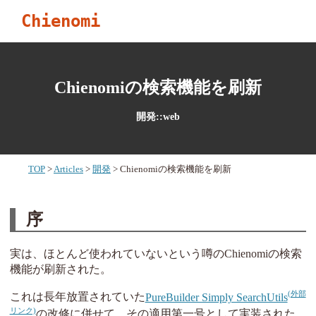
Chienomi
Chienomiの検索機能を刷新
開発::web
TOP
Articles
開発
Chienomiの検索機能を刷新
序
実は、ほとんど使われていないという噂のChienomiの検索
機能が刷新された。
これは長年放置されていた
PureBuilder Simply SearchUtils
の改修に併せて、その適用第一号として実装された