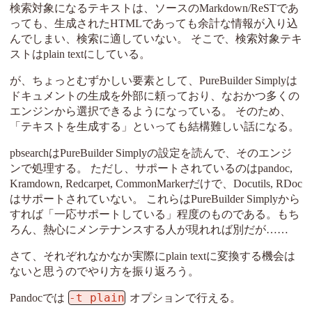
検索対象になるテキストは、ソースのMarkdown/ReSTであ
っても、生成されたHTMLであっても余計な情報が入り込
んでしまい、検索に適していない。 そこで、検索対象テキ
ストはplain textにしている。
が、ちょっとむずかしい要素として、PureBuilder Simplyは
ドキュメントの生成を外部に頼っており、なおかつ多くの
エンジンから選択できるようになっている。 そのため、
「テキストを生成する」といっても結構難しい話になる。
pbsearchはPureBuilder Simplyの設定を読んで、そのエンジ
ンで処理する。 ただし、サポートされているのはpandoc,
Kramdown, Redcarpet, CommonMarkerだけで、Docutils, RDoc
はサポートされていない。 これらはPureBuilder Simplyから
すれば「一応サポートしている」程度のものである。もち
ろん、熱心にメンテナンスする人が現れれば別だが……
さて、それぞれなかなか実際にplain textに変換する機会は
ないと思うのでやり方を振り返ろう。
-t plain
Pandocでは
オプションで行える。