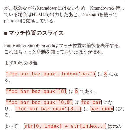
が、残念ながらKramdownにはないため、Kramdownを使っ
ている場合はHTMLで出力したあと、Nokogiriを使って
plain textに変換している。
マッチ位置のスライス
PureBuilder Simply Searchはマッチ位置の前後を表示する。
これはちょっと挙動を知っておいたほうが便利。
まずRubyの場合。
"foo bar baz quux".index("baz")
8
は
にな
る。
"foo bar baz quux"[8]
b
は
である。
"foo bar baz quux"[0,8]
foo bar
は
にな
"foo bar baz quux"[8..]
baz quux
り、
は
にな
る。
str[0, index] + str[index..]
よって、
は元の