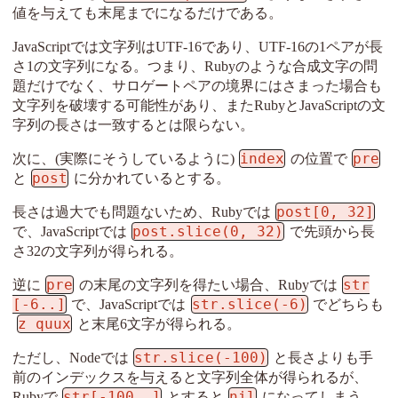
値を与えても末尾までになるだけである。
JavaScriptでは文字列はUTF-16であり、UTF-16の1ペアが長
さ1の文字列になる。つまり、Rubyのような合成文字の問
題だけでなく、サロゲートペアの境界にはさまった場合も
文字列を破壊する可能性があり、またRubyとJavaScriptの文
字列の長さは一致するとは限らない。
index
pre
次に、(実際にそうしているように)
の位置で
post
と
に分かれているとする。
post[0, 32]
長さは過大でも問題ないため、Rubyでは
post.slice(0, 32)
で、JavaScriptでは
で先頭から長
さ32の文字列が得られる。
pre
str
逆に
の末尾の文字列を得たい場合、Rubyでは
[-6..]
str.slice(-6)
で、JavaScriptでは
でどちらも
z quux
と末尾6文字が得られる。
str.slice(-100)
ただし、Nodeでは
と長さよりも手
前のインデックスを与えると文字列全体が得られるが、
str[-100..]
nil
Rubyで
とすると
になってしまう。