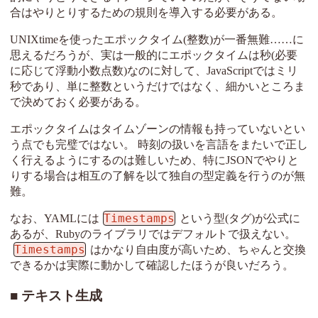
合はやりとりするための規則を導入する必要がある。
UNIXtimeを使ったエポックタイム(整数)が一番無難……に
思えるだろうが、実は一般的にエポックタイムは秒(必要
に応じて浮動小数点数)なのに対して、JavaScriptではミリ
秒であり、単に整数というだけではなく、細かいところま
で決めておく必要がある。
エポックタイムはタイムゾーンの情報も持っていないとい
う点でも完璧ではない。 時刻の扱いを言語をまたいで正し
く行えるようにするのは難しいため、特にJSONでやりと
りする場合は相互の了解を以て独自の型定義を行うのが無
難。
Timestamps
なお、YAMLには
という型(タグ)が公式に
あるが、Rubyのライブラリではデフォルトで扱えない。
Timestamps
はかなり自由度が高いため、ちゃんと交換
できるかは実際に動かして確認したほうが良いだろう。
テキスト生成