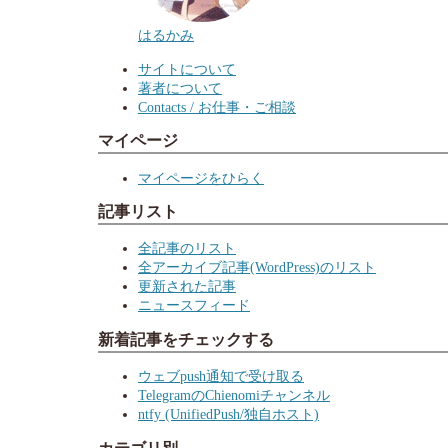
はるかみ
サイトについて
著者について
Contacts / お仕事・ご相談
マイページ
マイページをひらく
記事リスト
全記事のリスト
全アーカイブ記事(WordPress)のリスト
更新された記事
ニュースフィード
新着記事をチェックする
ウェブpush通知で受け取る
TelegramのChienomiチャンネル
ntfy (UnifiedPush/独自ホスト)