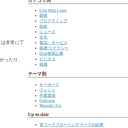
カテゴリ別
Live With Linux
開発
プログラミング
技術
ニュース
文化
ては非常に丁
製品・サービス
基礎/リテラシー
読み物系記事
ビジネス
なかったり、
雑感
テーマ別
キーボード
フォント
作業環境
Fediverse
Mozcdict Ext
Up-to-date
実ワークフローベンチマークの結果