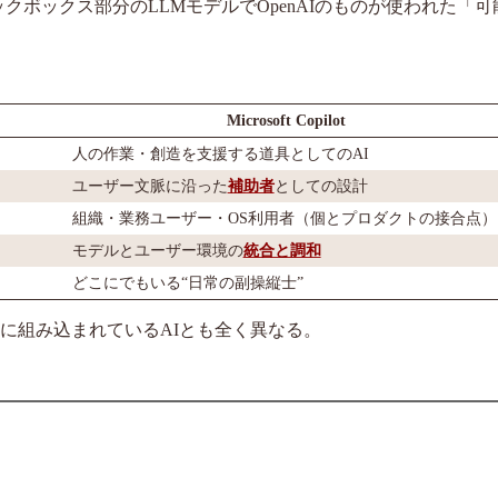
ブラックボックス部分のLLMモデルでOpenAIのものが使われた「
Microsoft Copilot
人の作業・創造を支援する道具としてのAI
ユーザー文脈に沿った
補助者
としての設計
組織・業務ユーザー・OS利用者（個とプロダクトの接合点）
モデルとユーザー環境の
統合と調和
どこにでもいる“日常の副操縦士”
ngに組み込まれているAIとも全く異なる。