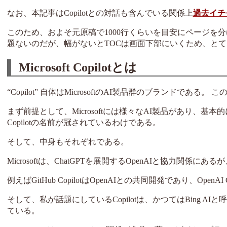
なお、本記事はCopilotとの対話も含んでいる関係上
過去イチ
このため、およそ元原稿で1000行くらいを目安にページを
題ないのだが、幅がないとTOCは画面下部にいくため、と
Microsoft Copilotとは
“Copilot” 自体はMicrosoftのAI製品群のブランドで
まず前提として、Microsoftには様々なAI製品があり、
Copilotの名前が冠されているわけである。
そして、中身もそれぞれである。
Microsoftは、ChatGPTを展開するOpenAIと協力関
例えばGitHub CopilotはOpenAIとの共同開発であり、Open
そして、私が話題にしているCopilotは、かつてはBing A
ている。