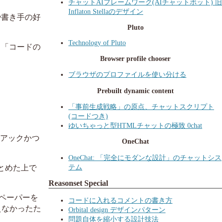
チャットAIフレームワーク(AIチャットボット) 旧
Inflaton Stellaのデザイン
や書き手の好
Pluto
Technology of Pluto
、「コードの
Browser profile chooser
ブラウザのプロファイルを使い分ける
Prebuilt dynamic content
「事前生成戦略」の原点、チャットスクリプト
(コードつき)
ゆいちゃっと型HTMLチャットの極致 0chat
ニアックかつ
OneChat
OneChat: 「完全にモダンな設計」のチャットシス
テム
まとめた上で
Reasonset Special
トペーパーを
コードに入れるコメントの書き方
えなかったた
Orbital design デザインパターン
問題自体を縮小する設計技法