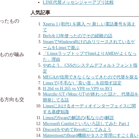
LINE代替メッセンジャーアプリ比較
人気記事
ったもの
Xperia 1 (初代) を購入 〜 新しい電話番号を添え
て
Btrfsを13年使ったのでその経験の話
SteamでWindows向けのみリリースされているゲ
ームをLinuxで遊ぶ
「LinuxラップトップでIntelよりAMDがよくなっ
ものが噛み
た」理由
やめよう、CSSのシステムデフォルトフォント指
定
MEGAが信用できなくなってきたので代替を探る
Linuxで(不毛な)「良い音」を目指す設定
H.264 vs H.265 vs VP8 vs VP9 vs AV1
Mozcdic-UT (Mozc-UT)が終わった話と、代替品を
る方向も交
開発してる話
Linuxにおけるオーディオインターフェイスに関
する基礎知識
LinuxのSwapの解説の(私なりの)解説
Microsoft Copilotといろいろ話してみた Part.1
DiscordをやめてRevoltにしてみよう
MattermostのBoard機能がタスク管理にすごく良い