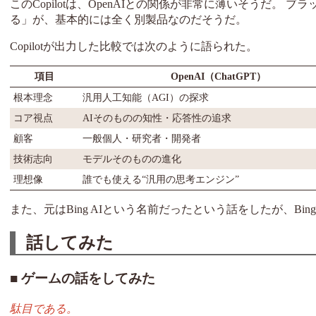
このCopilotは、OpenAIとの関係が非常に薄いそうだ。 
る」が、基本的には全く別製品なのだそうだ。
Copilotが出力した比較では次のように語られた。
項目
OpenAI（ChatGPT）
根本理念
汎用人工知能（AGI）の探求
コア視点
AIそのものの知性・応答性の追求
顧客
一般個人・研究者・開発者
技術志向
モデルそのものの進化
理想像
誰でも使える“汎用の思考エンジン”
また、元はBing AIという名前だったという話をしたが、Bi
話してみた
ゲームの話をしてみた
駄目である。