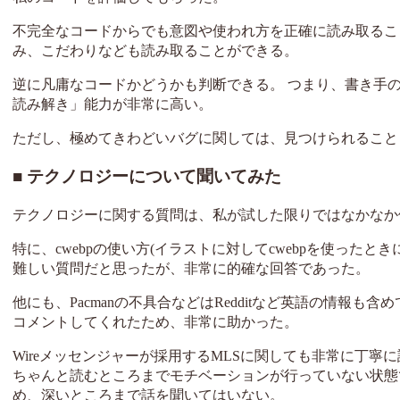
不完全なコードからでも意図や使われ方を正確に読み取るこ
み、こだわりなども読み取ることができる。
逆に凡庸なコードかどうかも判断できる。 つまり、書き手
読み解き」能力が非常に高い。
ただし、極めてきわどいバグに関しては、見つけられること
テクノロジーについて聞いてみた
テクノロジーに関する質問は、私が試した限りではなかなか
特に、cwebpの使い方(イラストに対してcwebpを使った
難しい質問だと思ったが、非常に的確な回答であった。
他にも、Pacmanの不具合などはRedditなど英語の情
コメントしてくれたため、非常に助かった。
Wireメッセンジャーが採用するMLSに関しても非常に丁
ちゃんと読むところまでモチベーションが行っていない状態
め、深いところまで話を聞いてはいない。