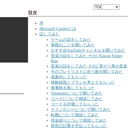
目次
序
Microsoft Copilotとは
話してみた
ゲームの話をしてみた
将棋のことを聞いてみた
おすすめYouTubeチャンネルを聞いてみた
音楽の話をしてみた その1 Kawaii Future
Bass
音楽の話をしてみた その2 音ゲー系の音楽
今のプレイリストに合う曲を聞いてみた
道案内してもらった
移動経路とプランを考えてもらった
食事処を探してもらった
Chienomiについて聞いてみた
コードについて相談してみた
コードを評価してもらった
テクノロジーについて聞いてみた
転職について相談してみた
資金繰りについて相談してみた
研究の記事を手伝ってもらった