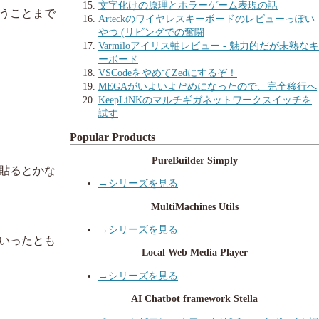
文字化けの原理とホラーゲーム表現の話
いうことまで
Arteckのワイヤレスキーボードのレビューっぽい
やつ (リビングでの奮闘
Varmiloアイリス軸レビュー - 魅力的だが未熟なキ
ーボード
VSCodeをやめてZedにするぞ！
MEGAがいよいよだめになったので、完全移行へ
KeepLiNKのマルチギガネットワークスイッチを
試す
Popular Products
PureBuilder Simply
貼るとかな
→シリーズを見る
MultiMachines Utils
→シリーズを見る
いったとも
Local Web Media Player
→シリーズを見る
AI Chatbot framework Stella