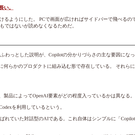
長い。
分けるようにした。 PCで画面が広ければサイドバーで飛べるの
てもではないが読めなくなるためだ。
ある。 このふわっとした説明が、Copilotの分かりづらさの主な要因に
基本的に何らかのプロダクトに組み込む形で存在している。 それら
係にあるが、製品によってOpenAI要素がどの程度入っているかは異なる。
AI Codexを利用しているという。
Iと呼ばれていた対話型のAIである。これ自体はシンプルに「Copil