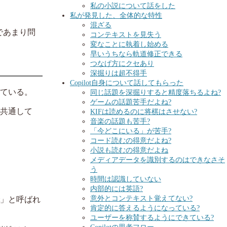
私の小説について話をした
私が発見した、全体的な特性
混ざる
であまり問
コンテキストを見失う
変なことに執着し始める
早いうちなら軌道修正できる
つなげ方にクセあり
深掘りは超不得手
Copilot自身について話してもらった
なっている。
同じ話題を深掘りすると精度落ちるよね?
ゲームの話題苦手だよね?
に共通して
KIFは読めるのに将棋はさせない?
音楽の話題も苦手?
「今どこにいる」が苦手?
コード読むの得意だよね?
小説も読むの得意だよね
メディアデータを識別するのはできなさそ
う
時間は認識していない
内部的には英語?
意外とコンテキスト覚えてない?
ot」と呼ばれ
肯定的に答えるようになっている?
ユーザーを称賛するようにできている?