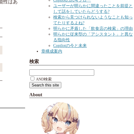
Copilotの思考フロー
可能性はあ
ユーザーが明らかに間違ったことを前提と
して話をしていたらどうする?
検索から見つけられないようなことも知っ
てたりするよね?
明らかに矛盾した「飲食店の検索」の理由
明らかに従来型の「アシスタント」と異な
る指向性
Copilotの今と未来
章構成案内
検索
AND検索
About