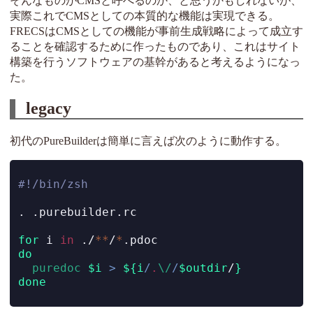
そんなものがCMSと呼べるのか、と思うかもしれないが、
実際これでCMSとしての本質的な機能は実現できる。
FRECSはCMSとしての機能が事前生成戦略によって成立す
ることを確認するために作ったものであり、これはサイト
構築を行うソフトウェアの基幹があると考えるようになっ
た。
legacy
初代のPureBuilderは簡単に言えば次のように動作する。
#!/bin/zsh
.
 .purebuilder.rc
for
 i 
in
 ./
**
/
*
.pdoc
do
puredoc
$i
>
${i
/
.
\/
/
$outdir
/
}
done