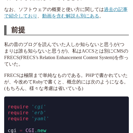
なお、ソフトウェアの概要と使い方に関しては
過去の記事
で紹介しており
、
動画を含む解説も別にある
。
前提
私の昔のブログを読んでいた人しか知らないと思うが(つ
まりは誰も知らないと思うが)、私はACCSとは別にCMSの
FRECS(FRECS’s Relation Enhancement Content System)を作っ
ていた。
FRECSは極限まで単純なものである。PHPで書かれていた
が、今改めてRubyで書くと、概念的には次のようになる。
(もちろん、様々な考慮は省いている)
require
'cgi'
require
'erb'
require
'yaml'
cgi 
=
CGI
.new