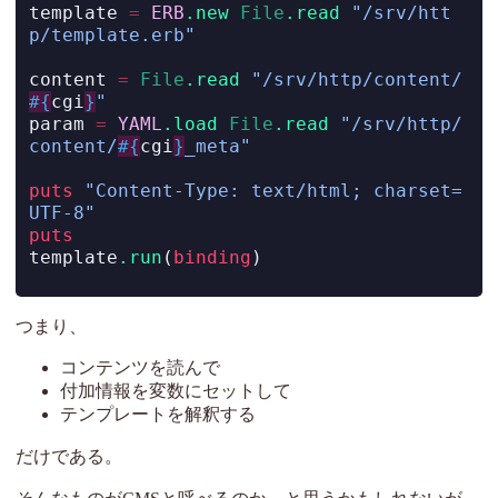
template 
=
ERB
.new
File
.read
"/srv/htt
p/template.erb"
content 
=
File
.read
"/srv/http/content/
#{
cgi
}
"
param 
=
YAML
.load
File
.read
"/srv/http/
content/
#{
cgi
}
_meta"
puts
"Content-Type: text/html; charset=
UTF-8"
puts
template
.run
(
binding
)
つまり、
コンテンツを読んで
付加情報を変数にセットして
テンプレートを解釈する
だけである。