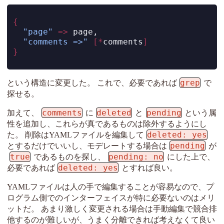
{
"page"
=>
 page,
"comments =>"
[*
comments
]
}
grep
という構造に変更した。 これで、必要であれば
で
探せる。
comments
deleted
pending
加えて、
に
と
という属
性を追加し、これらが真であるものは除外するようにし
deleted: yes
た。 削除はYAMLファイルを編集して
pending
とするだけでいいし、モデレートする場合は
が
true
pending: no
であるものを探し、
にした上で、
deleted: yes
必要であれば
とすれば良い。
YAMLファイルは人の手で編集することが容易なので、プ
ログラム側でのインターフェイスが特に必要ないのはメリ
ットだ。 あまり激しく変更される場合は手動編集で競合排
他するのが難しいが、うまく分離できれば考えなくて良い