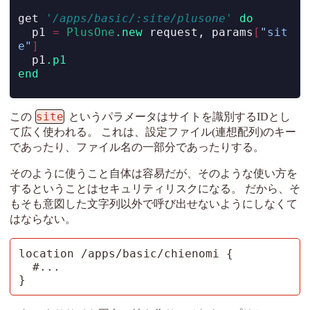
get 
'/apps/basic/:site/plusone'
do
  p1 
=
PlusOne
.new
 request, params
[
"sit
e"
]
  p1
.p1
end
site
この
というパラメータはサイトを識別するIDとし
て広く使われる。 これは、設定ファイル(連想配列)のキー
であったり、ファイル名の一部分であったりする。
そのように使うこと自体は容易だが、そのような使い方を
するということはセキュリティリスクになる。 だから、そ
もそも意図した文字列以外で呼び出せないようにしなくて
はならない。
location /apps/basic/chienomi {

  #...

}