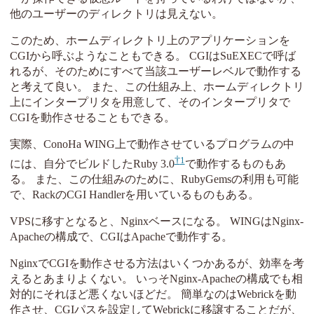
他のユーザーのディレクトリは見えない。
このため、ホームディレクトリ上のアプリケーションを
CGIから呼ぶようなこともできる。 CGIはSuEXECで呼ば
れるが、そのためにすべて当該ユーザーレベルで動作する
と考えて良い。 また、この仕組み上、ホームディレクトリ
上にインタープリタを用意して、そのインタープリタで
CGIを動作させることもできる。
実際、ConoHa WING上で動作させているプログラムの中
1
には、自分でビルドしたRuby 3.0
で動作するものもあ
る。 また、この仕組みのために、RubyGemsの利用も可能
で、RackのCGI Handlerを用いているものもある。
VPSに移すとなると、Nginxベースになる。 WINGはNginx-
Apacheの構成で、CGIはApacheで動作する。
NginxでCGIを動作させる方法はいくつかあるが、効率を考
えるとあまりよくない。 いっそNginx-Apacheの構成でも相
対的にそれほど悪くないほどだ。 簡単なのはWebrickを動
作させ、CGIパスを設定してWebrickに移譲することだが、