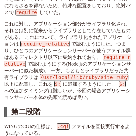
にならざるを得ないため、特殊な配置をしており、絶対パ
require
スで
していた。
これに対し、アプリケーション部分がライブラリ化され、
それとは別に従来からライブラリとして存在していたもの
がある。 これについて、ライブラリ化されたアプリケーシ
require_relative
ョンは
で読むようにした。 つま
り、ひとつのアプリケーションサーバーが使うファイル群
require_r
はあるディレクトリ以下に集約されており、
elative
で読むようにする(Node.jsのアプリケーションサ
ーバーに似た構成)。 一方、もともとライブラリだった共
/usr/local/lib/ruby/site_ruby
有ライブラリは
$:
$:
以下に配置し、これを
に追加するようにした。
への追加タイミングは難しいが、今回の場合アプリケーシ
ョンサーバー本体の先頭で読めば良い。
第二段階
.cgi
WINGのCGIの仕様は、
ファイルを直接実行するよ
うになっている。