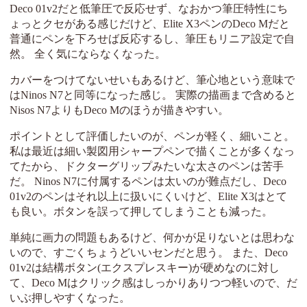
Deco 01v2だと低筆圧で反応せず、なおかつ筆圧特性にち
ょっとクセがある感じだけど、Elite X3ペンのDeco Mだと
普通にペンを下ろせば反応するし、筆圧もリニア設定で自
然。 全く気にならなくなった。
カバーをつけてないせいもあるけど、筆心地という意味で
はNinos N7と同等になった感じ。 実際の描画まで含めると
Nisos N7よりもDeco Mのほうが描きやすい。
ポイントとして評価したいのが、ペンが軽く、細いこと。
私は最近は細い製図用シャープペンで描くことが多くなっ
てたから、ドクターグリップみたいな太さのペンは苦手
だ。 Ninos N7に付属するペンは太いのが難点だし、Deco
01v2のペンはそれ以上に扱いにくいけど、Elite X3はとて
も良い。ボタンを誤って押してしまうことも減った。
単純に画力の問題もあるけど、何かが足りないとは思わな
いので、すごくちょうどいいセンだと思う。 また、Deco
01v2は結構ボタン(エクスプレスキー)が硬めなのに対し
て、Deco Mはクリック感はしっかりありつつ軽いので、だ
いぶ押しやすくなった。