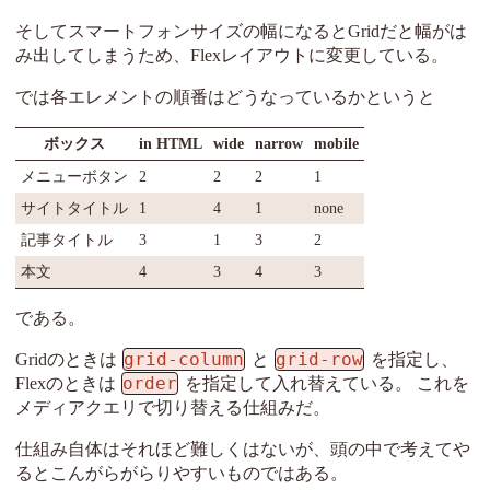
そしてスマートフォンサイズの幅になるとGridだと幅がは
み出してしまうため、Flexレイアウトに変更している。
では各エレメントの順番はどうなっているかというと
ボックス
in HTML
wide
narrow
mobile
メニューボタン
2
2
2
1
サイトタイトル
1
4
1
none
記事タイトル
3
1
3
2
本文
4
3
4
3
である。
grid-column
grid-row
Gridのときは
と
を指定し、
order
Flexのときは
を指定して入れ替えている。 これを
メディアクエリで切り替える仕組みだ。
仕組み自体はそれほど難しくはないが、頭の中で考えてや
るとこんがらがらりやすいものではある。