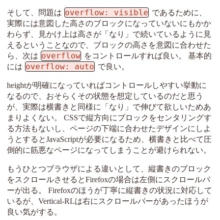
overflow: visible
そして、問題は
であるために、
実際には意図した高さのブロックになっていないにもかか
わらず、見かけ上は高さが「なり」で続いているように見
えるということなので、ブロックの高さを意図に合わせた
overflow
ら、次は
をコントロールすれば良い。 基本的
overflow: auto
には
で良い。
heightが明確になっていればコントロールしやすい挙動に
なるので、おそらくその状態を想定しているのだと思う
が、実際は横書きと同様に「なり」で伸びて欲しいためあ
まりよくない。 CSSで縦方向にブロックをセンタリングす
る方法もないし、ページの下端に合わせたデザインにしよ
うとするとJavaScriptが必要になるため、横書きと比べて圧
倒的に筋悪なページになってしまうことが避けられない。
もうひとつブラウザによる違いとして、縦書きのブロック
をスクロールさせるとFirefoxの場合は左側にスクロールバ
ーが出る。 Firefoxのほうが丁寧に縦書きの状況に対応して
いるが、Vertical-RLは右にスクロールバーがあったほうが
良い気がする。