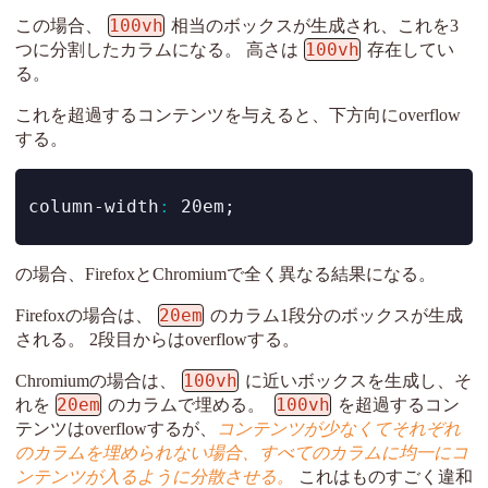
100vh
この場合、
相当のボックスが生成され、これを3
100vh
つに分割したカラムになる。 高さは
存在してい
る。
これを超過するコンテンツを与えると、下方向にoverflow
する。
column-width
:
 20em;
の場合、FirefoxとChromiumで全く異なる結果になる。
20em
Firefoxの場合は、
のカラム1段分のボックスが生成
される。 2段目からはoverflowする。
100vh
Chromiumの場合は、
に近いボックスを生成し、そ
20em
100vh
れを
のカラムで埋める。
を超過するコン
テンツはoverflowするが、
コンテンツが少なくてそれぞれ
のカラムを埋められない場合、すべてのカラムに均一にコ
ンテンツが入るように分散させる。
これはものすごく違和