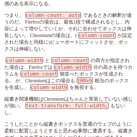
感のある表示になる。
column-count: auto
つまり、
であるときの解釈が違
うのだ。 Firefoxの場合は、最低1段で構成されるとし、内
容によって増やしていくが、それに合わせてボックスは伸
column-count
長しない。 Chromiumの場合は、(
が設定
された場合と同様に)ビューポートにフィットさせ、ボッ
クスは伸縮しない。
column-width
column-count
と
の両方が指定され
column-width
た場合は、Firefoxでは
分の高さを持つカ
column-count
ラムを
個並べたボックスが生成され
100vh
る。 が、Chromiumはこの場合も
相当のボックス
column-width
を生成し、
を無視する。
縦書き関連機能はChromiumはちゃんと実装していない感じ
text-transform: full-width;
が強い。
もない
し。
こうしたことから縦書きボックスを普通のウェブのように
柔軟に配置しようとすると思わぬ事態に遭遇する。 縦書き