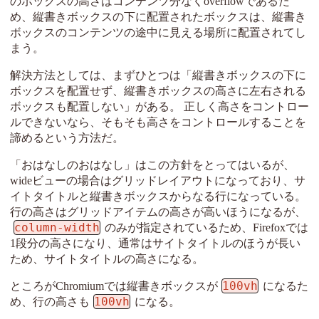
のボックスの高さはコンテンツ分なくoverflowであるた
め、縦書きボックスの下に配置されたボックスは、縦書き
ボックスのコンテンツの途中に見える場所に配置されてし
まう。
解決方法としては、まずひとつは「縦書きボックスの下に
ボックスを配置せず、縦書きボックスの高さに左右される
ボックスも配置しない」がある。 正しく高さをコントロー
ルできないなら、そもそも高さをコントロールすることを
諦めるという方法だ。
「おはなしのおはなし」はこの方針をとってはいるが、
wideビューの場合はグリッドレイアウトになっており、サ
イトタイトルと縦書きボックスからなる行になっている。
行の高さはグリッドアイテムの高さが高いほうになるが、
column-width
のみが指定されているため、Firefoxでは
1段分の高さになり、通常はサイトタイトルのほうが長い
ため、サイトタイトルの高さになる。
100vh
ところがChromiumでは縦書きボックスが
になるた
100vh
め、行の高さも
になる。