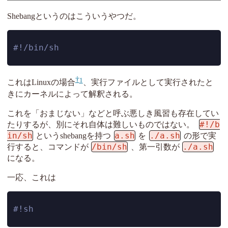
Shebangというのはこういうやつだ。
#!/bin/sh
1
これはLinuxの場合
、実行ファイルとして実行されたと
きにカーネルによって解釈される。
これを「おまじない」などと呼ぶ悪しき風習も存在してい
#!/b
たりするが、別にそれ自体は難しいものではない。
in/sh
a.sh
./a.sh
というshebangを持つ
を
の形で実
/bin/sh
./a.sh
行すると、コマンドが
、第一引数が
になる。
一応、これは
#!sh