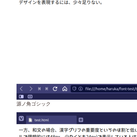
源ノ角ゴシック