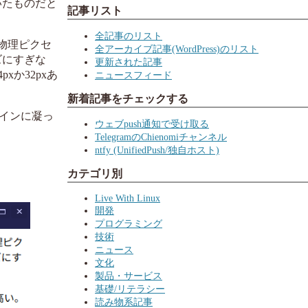
いたものだと
記事リスト
全記事のリスト
物理ピクセ
全アーカイブ記事(WordPress)のリスト
ズにすぎな
更新された記事
xか32pxあ
ニュースフィード
新着記事をチェックする
インに凝っ
ウェブpush通知で受け取る
TelegramのChienomiチャンネル
ntfy (UnifiedPush/独自ホスト)
カテゴリ別
Live With Linux
開発
プログラミング
技術
ニュース
文化
製品・サービス
基礎/リテラシー
読み物系記事