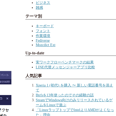
ビジネス
雑感
テーマ別
キーボード
フォント
作業環境
Fediverse
Mozcdict Ext
Up-to-date
実ワークフローベンチマークの結果
LINE代替メッセンジャーアプリ比較
人気記事
Xperia 1 (初代) を購入 〜 新しい電話番号を添え
て
Btrfsを13年使ったのでその経験の話
SteamでWindows向けのみリリースされているゲ
ームをLinuxで遊ぶ
「LinuxラップトップでIntelよりAMDがよくなっ
た」理由