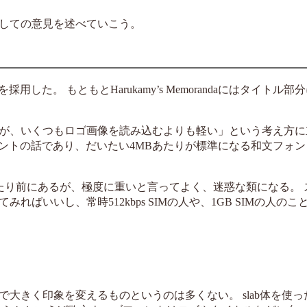
しての意見を述べていこう。
ブフォントを採用した。 もともとHarukamy’s Memorandaにはタイト
が、いくつもロゴ画像を読み込むよりも軽い」という考え方に
フォントの話であり、だいたい4MBあたりが標準になる和文フォ
たり前にあるが、極度に重いと言ってよく、迷惑な類になる。 
いいし、常時512kbps SIMの人や、1GB SIMの人のこ
大きく印象を変えるものというのは多くない。 slab体を使っ