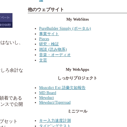
他のウェブサイト
My WebSites
PureBuilder Simply (ポータル)
事業サイト
Pieces
ではないし、
研究・検証
雑談 (読み物系)
音楽・オーディオ
文芸
My WebApps
むしろ余計な
しっかりプロジェクト
Mozcdict Ext 語彙欠如報告
MD Board
Mewduct
頓着である
Mewduct/Tigerroad
センスで公開
ミニツール
キー入力速度計測
ブセット
タイピングテスト