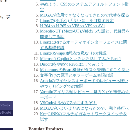
やめよう、CSSのシステムデフォルトフォント指
定
MEGAが信用できなくなってきたので代替を探る
Linuxで(不毛な)「良い音」を目指す設定
H.264 vs H.265 vs VP8 vs VP9 vs AV1
Mozcdic-UT (Mozc-UT)が終わった話と、代替品を
開発してる話
Linuxにおけるオーディオインターフェイスに関
する基礎知識
LinuxのSwapの解説の(私なりの)解説
Microsoft Copilotといろいろ話してみた Part.1
DiscordをやめてRevoltにしてみよう
MattermostのBoard機能がタスク管理にすごく良い
文字化けの原理とホラーゲーム表現の話
Arteckのワイヤレスキーボードのレビューっぽい
やつ (リビングでの奮闘
Varmiloアイリス軸レビュー - 魅力的だが未熟なキ
ーボード
VSCodeをやめてZedにするぞ！
MEGAがいよいよだめになったので、完全移行へ
KeepLiNKのマルチギガネットワークスイッチを
試す
Popular Products