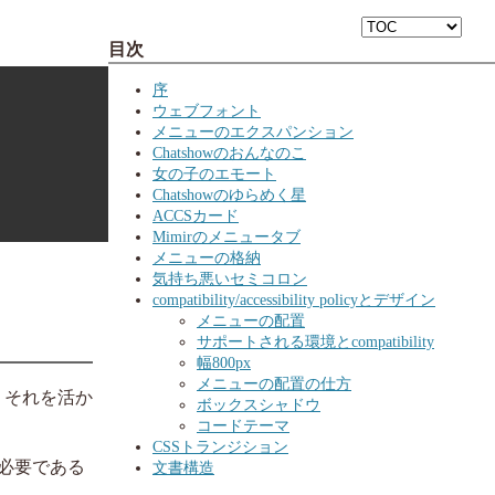
目次
序
ウェブフォント
メニューのエクスパンション
Chatshowのおんなのこ
女の子のエモート
Chatshowのゆらめく星
ACCSカード
Mimirのメニュータブ
メニューの格納
気持ち悪いセミコロン
compatibility/accessibility policyとデザイン
メニューの配置
サポートされる環境とcompatibility
幅800px
メニューの配置の仕方
、それを活か
ボックスシャドウ
コードテーマ
CSSトランジション
変が必要である
文書構造