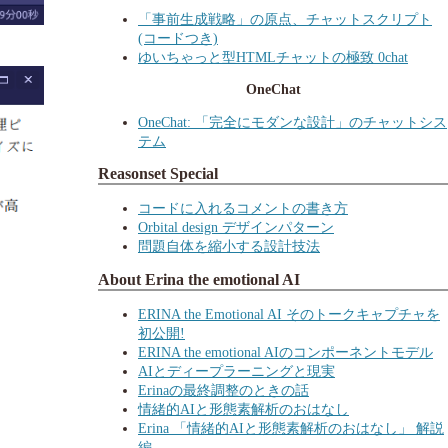
「事前生成戦略」の原点、チャットスクリプト
(コードつき)
ゆいちゃっと型HTMLチャットの極致 0chat
OneChat
OneChat: 「完全にモダンな設計」のチャットシス
テム
Reasonset Special
コードに入れるコメントの書き方
Orbital design デザインパターン
問題自体を縮小する設計技法
About Erina the emotional AI
ERINA the Emotional AI そのトークキャプチャを
初公開!
ERINA the emotional AIのコンポーネントモデル
AIとディープラーニングと現実
Erinaの最終調整のときの話
情緒的AIと形態素解析のおはなし
Erina 「情緒的AIと形態素解析のおはなし」 解説
編