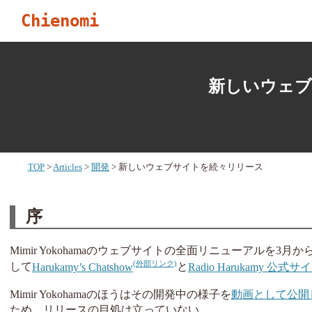
Chienomi
新しいウェブ
TOP
Articles
開発
新しいウェブサイトを続々リリース
序
Mimir Yokohamaのウェブサイトの全面リニューアル
して
Harukamy’s Chatshow
と
Radio Harukamy 公式サ
Mimir Yokohamaのほうはその開発中の様子を
動画として公開
ため、リリースの目処は立っていない。