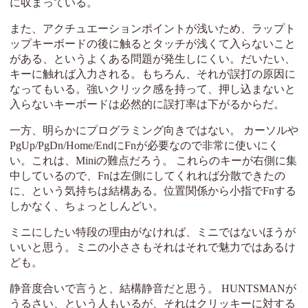
に収まっている。
また、アクチュエーションポイントが浅いため、ラップト
ップキーボードの後に触るとタッチが浅くて入らないこと
がある、というよくある問題が発生しにくい。だいたい、
キーに触れば入力される。もちろん、それが誤打の原因に
なってもいる。強いクリック感を持って、押し込まないと
入らないキーボードは必然的に誤打率は下がるからだ。
一方、明らかにプログラミング向きではない。 カーソルや
PgUp/PgDn/Home/EndにFnが必要なので非常に使いにく
い。これは、Miniの難点だろう。 これらのキーが右側に集
中しているので、Fnは左側にしてくれれば分散できたの
に、という気持ちは結構ある。位置関係から小指でFnする
しかなく、ちょっとしんどい。
ミニにしたい特段の理由がなければ、ミニではないほうが
いいと思う。ミニの小ささもそれはそれで魅力ではあるけ
ども。
静音度合いで言うと、結構静音だと思う。 HUNTSMANが
うるさい、という人もいるが、それはクリッキーに対する