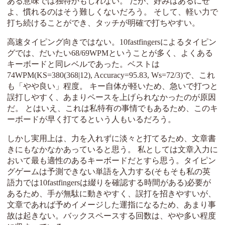
ある意味では独特かもしれない。 だが、好みはあるにせ
よ、慣れるのはそう難しくないだろう。 そして、軽い力で
打ち続けることができ、タッチが明確で打ちやすい。
高速タイピング向きではない。10fastfingersによるタイピン
グでは、だいたい68/69WPMということが多く、よくある
キーボードと同レベルであった。ベストは
74WPM(KS=380(368|12), Accuracy=95.83, Ws=72/3)で、これ
も「やや良い」程度。 キー自体が軽いため、急いで打つと
誤打しやすく、あまりペースを上げられなかったのが原因
だ。 とはいえ、これは私特有の事情でもあるため、このキ
ーボードが早く打てるという人もいるだろう。
しかし実用上は、力を入れずに淡々と打てるため、文章書
きにもなかなかあっていると思う。 私としては文章入力に
おいて最も適性のあるキーボードだとすら思う。タイピン
グゲームは予測できない単語を入力する(そもそも私の英
語力では10fastfingersは綴りを確認する時間がある)必要が
あるため、手が無駄に動きやすく、誤打を招きやすいが、
文章であれば予めイメージした運指になるため、あまり事
故は起きない。バックスペースする回数は、やや多い程度