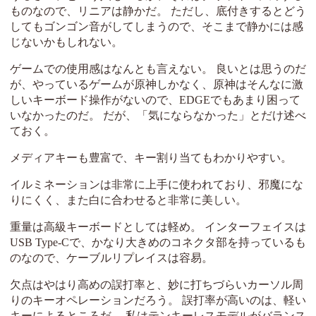
ものなので、リニアは静かだ。 ただし、底付きするとどう
してもゴンゴン音がしてしまうので、そこまで静かには感
じないかもしれない。
ゲームでの使用感はなんとも言えない。 良いとは思うのだ
が、やっているゲームが原神しかなく、原神はそんなに激
しいキーボード操作がないので、EDGEでもあまり困って
いなかったのだ。 だが、「気にならなかった」とだけ述べ
ておく。
メディアキーも豊富で、キー割り当てもわかりやすい。
イルミネーションは非常に上手に使われており、邪魔にな
りにくく、また白に合わせると非常に美しい。
重量は高級キーボードとしては軽め。 インターフェイスは
USB Type-Cで、かなり大きめのコネクタ部を持っているも
のなので、ケーブルリプレイスは容易。
欠点はやはり高めの誤打率と、妙に打ちづらいカーソル周
りのキーオペレーションだろう。 誤打率が高いのは、軽い
キーによるところだ。 私はテンキーレスモデルがバランス