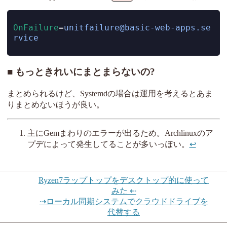
OnFailure
=
unitfailure@basic-web-apps.se
rvice
もっときれいにまとまらないの?
まとめられるけど、Systemdの場合は運用を考えるとあま
りまとめないほうが良い。
主にGemまわりのエラーが出るため。Archlinuxのア
プデによって発生してることが多いっぽい。
↩︎
Ryzen7ラップトップをデスクトップ的に使って
みた ⇠
⇢ローカル同期システムでクラウドドライブを
代替する