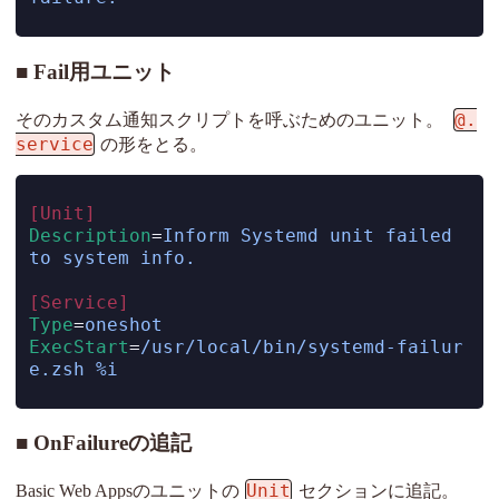
Fail用ユニット
@.
そのカスタム通知スクリプトを呼ぶためのユニット。
service
の形をとる。
[Unit]
Description
=
Inform Systemd unit failed 
to system info.
[Service]
Type
=
oneshot
ExecStart
=
/usr/local/bin/systemd-failur
e.zsh %i
OnFailureの追記
Unit
Basic Web Appsのユニットの
セクションに追記。