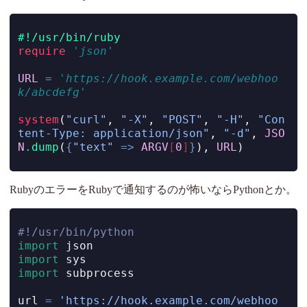
#!/usr/bin/ruby
require
'json'
URL
=
'https://hook.example.com/webhoo
k/abcdefg'
system
(
"curl"
, 
"-X"
, 
"POST"
, 
"-H"
, 
"Con
tent-Type: application/json"
, 
"-d"
, 
JSO
N
.dump
(
{
"text"
=>
ARGV
[
0
]
}
), 
URL
)
RubyのエラーをRubyで通知するのが怖いならPythonとか。
#!/usr/bin/python
import
 json
import
 sys
import
 subprocess
url 
=
'https://hook.example.com/webhoo