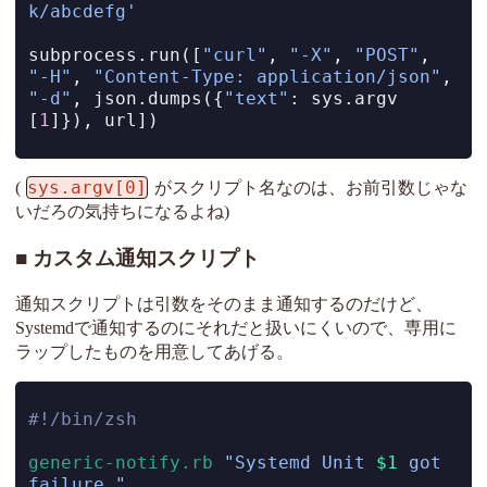
k/abcdefg'
subprocess.run([
"curl"
, 
"-X"
, 
"POST"
, 
"-H"
, 
"Content-Type: application/json"
, 
"-d"
, json.dumps({
"text"
: sys.argv
[
1
]}), url])
sys.argv[0]
(
がスクリプト名なのは、お前引数じゃな
いだろの気持ちになるよね)
カスタム通知スクリプト
通知スクリプトは引数をそのまま通知するのだけど、
Systemdで通知するのにそれだと扱いにくいので、専用に
ラップしたものを用意してあげる。
#!/bin/zsh
generic-notify.rb
"Systemd Unit 
$1
 got 
failure."