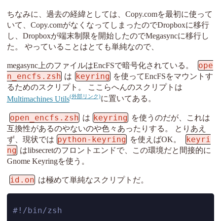
ちなみに、過去の経緯としては、Copy.comを最初に使って
いて、Copy.comがなくなってしまったのでDropboxに移行
し、Dropboxが端末制限を開始したのでMegasyncに移行し
た。 やっていることはとても単純なので、
ope
megasync上のファイルはEncFSで暗号化されている。
n_encfs.zsh
keyring
は
を使ってEncFSをマウントす
るためのスクリプト。 ここらへんのスクリプトは
Multimachines Utils
に置いてある。
open_encfs.zsh
keyring
は
を使うのだが、これは
互換性があるのやないのや色々あったりする。 とりあえ
python-keyring
keyri
ず、現状では
を使えばOK。
ng
はlibsecretのフロントエンドで、この環境だと間接的に
Gnome Keyringを使う。
id.on
は極めて単純なスクリプトだ。
#!/bin/zsh