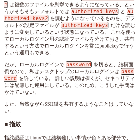
e
は複数のファイルを列挙できるようになっている、とい
authorized_keys
au
うかそもそもデフォルトでは
と
thorized_keys2
を読むようになっているものを、デフ
authorized_keys
ォルトの設定ファイルが
だけを読む
ように変更しているという状態になっている。 これを使っ
てローカルログイン用の認証ファイルを分けておき、共有
するという方法でローカルログインを常にpublickeyで行う
という運用もできる。
password
だが、ローカルログインで
を切ると、結構面
pass
倒なので、私はデスクトップのローカルログインは
word
を許している。 詳しい説明は省くが、セキュリティ
には配慮した運用にしている。このため、こうした手間は
かけていない。
また、当然ながらSSH鍵を共有するようなことはしていな
い。
指紋
指紋認証はLinuxでは結構難しい事情が色々ある部分で、