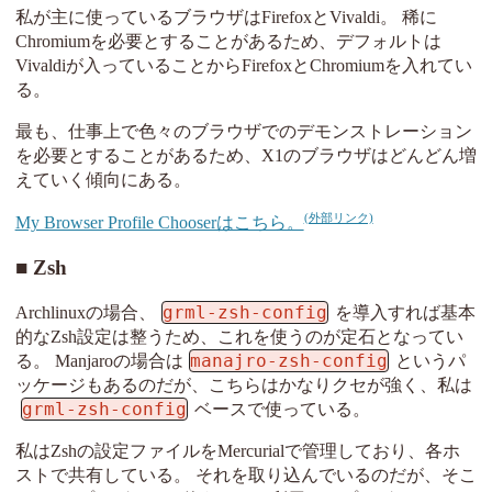
私が主に使っているブラウザはFirefoxとVivaldi。 稀に
Chromiumを必要とすることがあるため、デフォルトは
Vivaldiが入っていることからFirefoxとChromiumを入れてい
る。
最も、仕事上で色々のブラウザでのデモンストレーション
を必要とすることがあるため、X1のブラウザはどんどん増
えていく傾向にある。
My Browser Profile Chooserはこちら。
Zsh
grml-zsh-config
Archlinuxの場合、
を導入すれば基本
的なZsh設定は整うため、これを使うのが定石となってい
manajro-zsh-config
る。 Manjaroの場合は
というパ
ッケージもあるのだが、こちらはかなりクセが強く、私は
grml-zsh-config
ベースで使っている。
私はZshの設定ファイルをMercurialで管理しており、各ホ
ストで共有している。 それを取り込んでいるのだが、そこ