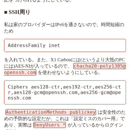
SSH周り
私は家のプロバイダーはIPv6を通さないので、時間短縮の
ため
AddressFamily inet
を入れている。また、X1 Carbonには(というより大抵のPC
chacha20-poly1305@
には)AES-NIが入っているので、
openssh.com
を使わせないようにしている。
Ciphers aes128-ctr,aes192-ctr,aes256-ct
r,aes128-gcm@openssh.com,aes256-gcm@ope
nssh.com
AuthenticationMethods publickey
は安全性のた
めの予防的な設定だが、これは「設定ミスのカバー用」で
DenyUsers *
あり、実際は
が入っているからログイン