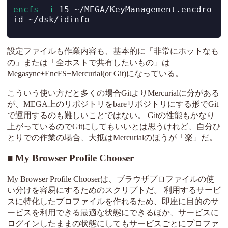
encfs
-i
 15 ~/MEGA/KeyManagement.encdro
id ~/dsk/idinfo
設定ファイルも作業内容も、基本的に「非常にホットなも
の」または「全ホストで共有したいもの」は
Megasync+EncFS+Mercurial(or Git)になっている。
こういう使い方だと多くの場合GitよりMercurialに分がある
が、MEGA上のリポジトリをbareリポジトリにする形でGit
で運用するのも難しいことではない。 Gitの性能もかなり
上がっているのでGitにしてもいいとは思うけれど、自分ひ
とりでの作業の場合、大抵はMercurialのほうが「楽」だ。
My Browser Profile Chooser
My Browser Profile Chooserは、ブラウザプロファイルの使
い分けを容易にするためのスクリプトだ。 利用するサービ
スに特化したプロファイルを作れるため、即座に目的のサ
ービスを利用できる最適な状態にできるほか、サービスに
ログインしたままの状態にしてもサービスごとにプロファ