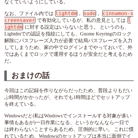
なくていいようにしている。
lightdm
sudo
cinnamon-s
なお、ファイル内では
,
,
creensaver
l
で有効化しているが、私の意見としては
ightdm
に対する設定はいらないと思う。 というのも、
Lightdmでの認証を指紋にしても、Gnome Keyringのロック
解除にパスフレーズ入力が必要で結局パスフレーズを入力
してしまうため、家の中でログインまでやっておいて、外
ではあくまでロックで運用するほうが安全だと考えるため
だ。
おまけの話
今回はこの記録を作りながらだったため、普段よりもだい
ぶ時間がかかったが、それでも1時間ほどでセットアップ
を終えている。
Windowsだと(私はWindowsでインストールする対象が多い
事情もあるが)一日作業になる、というかなんなら一日で
は終わらないことすらあるため、圧倒的に早い。 これに慣
れているため、Windowsのセットアップは本当に面倒でイ