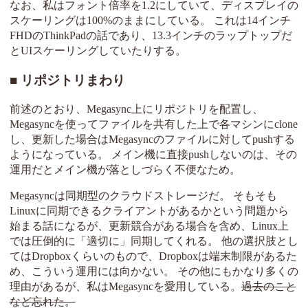
なお、私はフォント倍率を1.2にしていて、ディスプレイの
スケーリングは100%のままにしている。 これは14インチ
FHDのThinkPadの話であり、13.3インチのラップトップだ
とUIスケーリングしていたりする。
リポジトリまわり
前述のとおり、Megasync上にリポジトリを配置し、
Megasyncを使ってファイルを共有した上で各マシンにclone
し、更新した場合はMegasyncのファイルに対してpushする
ようになっている。 メイン機に直接pushしないのは、その
運用だとメイン機が落としづらく不便なため。
Megasyncは同期型のクラウドストレージだ。 そもそも
Linuxに同期できるクライアントがあるかという問題から
始まる話になるが、更新競合がある場合を含め、Linux上
では圧倒的に「適切に」同期してくれる。 他の選択肢とし
てはDropboxくらいのもので、Dropboxは端末制限があるた
め、こういう運用には向かない。 その他にもかなり多くの
理由があるが、私はMegasyncを愛用している。
過去のこと
など忘れた。