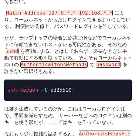
できない。
Match Address 127.0.*.* 192.168.*.*
によ
り、ローカルネットからだけログインできるようにしてい
る。 利便性の関係上、パスワードログインを許している。
ただ、ラップトップの場合は公共LANなどでローカルネッ
トに信頼できないホストがいる可能性がある。 そのため、
sshd
を有効にすることはしておらず、必要なときに手
動で有効にする形を取っている。 そもそもローカルネット
AuthenticaitonsMethods
password
向けの
で
を
許さない選択肢もある。
ssh-keygen
-t
 ed25519
は鍵を生成しているのだが、これはローカルログイン用
で、手間を減らすため。 サーバーなどへのログインは別の
キーを使う形だが、ここではキーを作っていない。
AuthorizedKeysFil
なおもう少し複雑な話をすると、