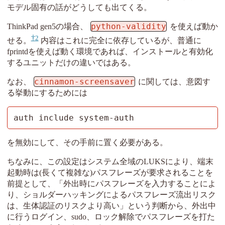
モデル固有の話がどうしても出てくる。
python-validity
ThinkPad gen5の場合、
を使えば動か
2
せる。
内容はこれに完全に依存しているが、普通に
fprintdを使えば動く環境であれば、インストールと有効化
するユニットだけの違いではある。
cinnamon-screensaver
なお、
に関しては、意図す
る挙動にするためには
auth include system-auth
を無効にして、その手前に置く必要がある。
ちなみに、この設定はシステム全域のLUKSにより、端末
起動時は(長くて複雑な)パスフレーズが要求されることを
前提として、「外出時にパスフレーズを入力することによ
り、ショルダーハッキングによるパスフレーズ流出リスク
は、生体認証のリスクより高い」という判断から、外出中
に行うログイン、sudo、ロック解除でパスフレーズを打た