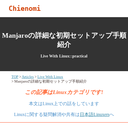
Chienomi
Manjaroの詳細な初期セットアップ手順
紹介
Live With Linux::practical
TOP
Articles
Live With Linux
Manjaroの詳細な初期セットアップ手順紹介
この記事はLinuxカテゴリです!
本文はLinux上での話をしています
Linuxに関する疑問解消や共有は
日本語Linuxers
へ