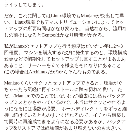
ライラしてしまう。
だが、これに関してはLinux環境でもManjaroが突出して早
い。 Linux環境でもディストリビューションによってセッ
トアップの所要時間はかなり変わる。 当然ながら、流用な
しの前提になるとGentooはかなり時間がかかる。
私がLinuxのセットアップを行う頻度はだいたい年に2〜3
回程度。 マシンを購入するたびに発生するのと、環境構成
変更などで初期化してセットアップし直すことがまあまあ
あること、サーバーを立てる機会もそれなりにあること
(この場合はArchlinuxだが)からそんなものである。
Manjaroくらいサクッとセットアップできると、環境がぐ
ちゃったら気軽に再インストールに踏み切れて良い。 た
だ、(Manjaroでのことではないけど)過去には私もバックア
ップミスとかもやっているので、本当にサクッとやれるよ
うになるには場数が必要。 ホームディレクトリをずっと維
持し続けているとものすごく汚れるので、イチから構築し
て同時に再編成できるようになる必要があるが、バックア
ップ&リストアでは経験値があまり増えないのも大きい。