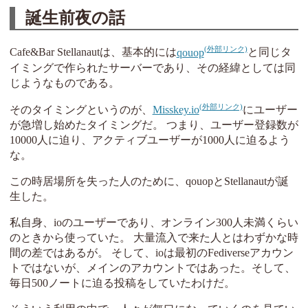
誕生前夜の話
Cafe&Bar Stellanautは、基本的には
qouop
と同じタ
イミングで作られたサーバーであり、その経緯としては同
じようなものである。
そのタイミングというのが、
Misskey.io
にユーザー
が急増し始めたタイミングだ。 つまり、ユーザー登録数が
10000人に迫り、アクティブユーザーが1000人に迫るよう
な。
この時居場所を失った人のために、qouopとStellanautが誕
生した。
私自身、ioのユーザーであり、オンライン300人未満くらい
のときから使っていた。 大量流入で来た人とはわずかな時
間の差ではあるが。 そして、ioは最初のFediverseアカウン
トではないが、メインのアカウントではあった。そして、
毎日500ノートに迫る投稿をしていたわけだ。