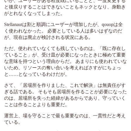
いが、ユーザーがある程度既にいることと、一度変更する
と後戻りすることはできないこともネックとなり、身動き
がとれなくなってしまった。
Stellanautは割と順調にユーザーが増加したが、qouopは全
く使われなかった。 必要としている人は多いはずなのだ
が、現在は廃止が検討される状況にある。
ただ、使われていなくても残しているのは、「既に存在し
ていること」が、受け皿が必要になったときに極めて重要
な意味を持つという理由からだ。 あまりにも使われていな
いため、リソースの奪い合いを考えればさすがにちょっ
と……となっているわけだが。
さて、「居場所を作りました、これで解決」は無責任がす
ぎる話である。 そもそも居場所を作ることが必要になった
のは、居場所を失った経緯があるからであり、守っていく
ことは作ることよりも重要だ。
運営上、場を守ることで最も重要なのは、一貫性だと考え
ている。