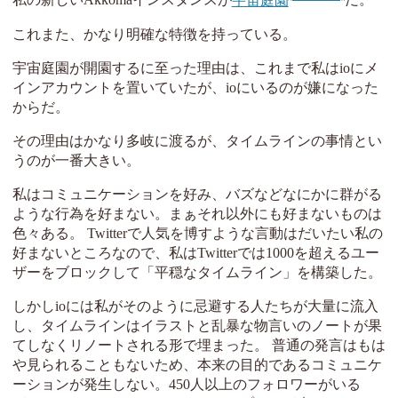
私の新しいAkkomaインスタンスが
宇宙庭園
だ。
これまた、かなり明確な特徴を持っている。
宇宙庭園が開園するに至った理由は、これまで私はioにメ
インアカウントを置いていたが、ioにいるのが嫌になった
からだ。
その理由はかなり多岐に渡るが、タイムラインの事情とい
うのが一番大きい。
私はコミュニケーションを好み、バズなどなにかに群がる
ような行為を好まない。まぁそれ以外にも好まないものは
色々ある。 Twitterで人気を博すような言動はだいたい私の
好まないところなので、私はTwitterでは1000を超えるユー
ザーをブロックして「平穏なタイムライン」を構築した。
しかしioには私がそのように忌避する人たちが大量に流入
し、タイムラインはイラストと乱暴な物言いのノートが果
てしなくリノートされる形で埋まった。 普通の発言はもは
や見られることもないため、本来の目的であるコミュニケ
ーションが発生しない。450人以上のフォロワーがいる