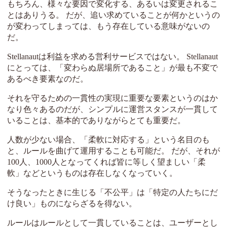
もちろん、様々な要因で変化する、あるいは変更されるこ
とはありうる。 だが、追い求めていることが何かというの
が変わってしまっては、もう存在している意味がないの
だ。
Stellanautは利益を求める営利サービスではない。 Stellanaut
にとっては、「変わらぬ居場所であること」が最も不変で
あるべき要素なのだ。
それを守るための一貫性の実現に重要な要素というのはか
なり色々あるのだが、シンプルに運営スタンスが一貫して
いることは、基本的でありながらとても重要だ。
人数が少ない場合、「柔軟に対応する」という名目のも
と、ルールを曲げて運用することも可能だ。 だが、それが
100人、1000人となってくれば皆に等しく望ましい「柔
軟」などというものは存在しなくなっていく。
そうなったときに生じる「不公平」は「特定の人たちにだ
け良い」ものにならざるを得ない。
ルールはルールとして一貫していることは、ユーザーとし