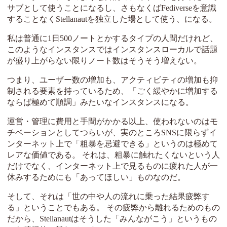
サブとして使うことになるし、さもなくばFediverseを意識
することなくStellanautを独立した場として使う、になる。
私は普通に1日500ノートとかするタイプの人間だけれど、
このようなインスタンスではインスタンスローカルで話題
が盛り上がらない限りノート数はそうそう増えない。
つまり、ユーザー数の増加も、アクティビティの増加も抑
制される要素を持っているため、「ごく緩やかに増加する
ならば極めて順調」みたいなインスタンスになる。
運営・管理に費用と手間がかかる以上、使われないのはモ
チベーションとしてつらいが、実のところSNSに限らずイ
ンターネット上で「粗暴を忌避できる」というのは極めて
レアな価値である。 それは、粗暴に触れたくないという人
だけでなく、インターネット上で見るものに疲れた人が一
休みするためにも「あってほしい」ものなのだ。
そして、それは「世の中や人の流れに乗った結果疲弊す
る」ということでもある。 その疲弊から離れるためのもの
だから、Stellanautはそうした「みんながこう」というもの