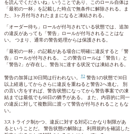
を読んでくださいね」いうことであり、このロール自体は
「最初の一杯」を記載した時点で無条件に解除される。ま
た、3ヶ月付与されたままになると凍結される。
「オーダー待ち」ロールが付与されている状態では、追加
の違反があっても「警告」ロールが付与されることはな
い。 つまり、通常の警告処理からは保護される。
「最初の一杯」の記載がある場合に明確に違反すると「警
告」ロールが付与される。 この警告ロールは「警告1」と
「警告2」が存在し、警告3に達する状況では凍結される。
2
警告の加算は30日間は行われない。
警告1の状態で30日
以上経過してからさらに違反を重ねると警告2へ進む。 別
の言い方をすれば、警告状態になってから警告事案での凍
結までは最低でも60日の猶予がある。 また、内容的に同一
の違反に対して複数回に渡って警告が付与されることもな
い。
3ストライク制かつ、違反に対する対応にかなり制限があ
るということだ。 警告状態の解除は、利用規約を確認した