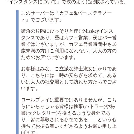
「インスタンスについて」で次のように記載されている。
このサーバーは「カフェ&バー ステラノー
ト」でございます。
街角の片隅にひっそりと佇むMisskeyインス
タンスであり、昼はカフェ営業、夜はバー営
業ではございますが、カフェ営業時間中も18
歳未満の方はご利用になれない、大人の方の
ためのお店でございます。
お客様はみな、ご立派な紳士淑女ばかりであ
り、こちらには一時の安らぎを求めて、ある
いは大人の社交場として訪れた方たちでござ
います。
ロールプレイは重要ではありませんが、こち
らにいらっしゃる皆様は執事(バトラー)や秘
書(セクレタリー)を従えるような身分であ
り、皆に尊敬される存在である――という心
持ちでお振る舞いくださるようお願い申し上
げます。