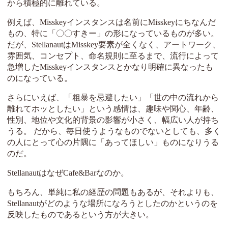
から積極的に離れている。
例えば、Misskeyインスタンスは名前にMisskeyにちなんだ
もの、特に「〇〇すきー」の形になっているものが多い。
だが、StellanautはMisskey要素が全くなく、アートワーク、
雰囲気、コンセプト、命名規則に至るまで、流行によって
急増したMisskeyインスタンスとかなり明確に異なったも
のになっている。
さらにいえば、「粗暴を忌避したい」「世の中の流れから
離れてホッとしたい」という感情は、趣味や関心、年齢、
性別、地位や文化的背景の影響が小さく、幅広い人が持ち
うる。 だから、毎日使うようなものでないとしても、多く
の人にとって心の片隅に「あってほしい」ものになりうる
のだ。
StellanautはなぜCafe&Barなのか。
もちろん、単純に私の経歴の問題もあるが、それよりも、
Stellanautがどのような場所になろうとしたのかというのを
反映したものであるという方が大きい。