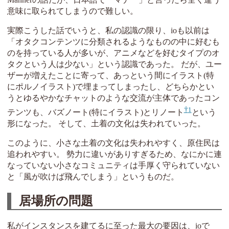
意味に取られてしまうので難しい。
実際こうした話でいうと、私の認識の限り、ioも以前は
「オタクコンテンツに分類されるようなものの中に好むも
のを持っている人が多いが、アニメなどを好むタイプのオ
タクという人は少ない」という認識であった。 だが、ユー
ザーが増えたことに寄って、あっという間にイラスト(特
にポルノイラスト)で埋まってしまったし、どちらかとい
うとゆるやかなチャットのような交流が主体であったコン
1
テンツも、バズノート(特にイラスト)とリノート
という
形になった。 そして、土着の文化は失われていった。
このように、小さな土着の文化は失われやすく、原住民は
追われやすい。 勢力に違いがありすぎるため、なにかに連
なっていない小さなコミュニティは手厚く守られていない
と「風が吹けば飛んでしまう」というものだ。
居場所の問題
私がインスタンスを建てるに至った最大の要因は、ioで