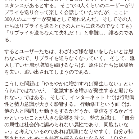
スタンスがあるとする。 そこで50人くらいのユーザーがリ
プライを送り合って楽しく会話していたのだが、ここに
300人のユーザーが突如として流れ込んだ。 そしてその人
たちはリプライを送ると(その人たちに送るのでなくても)
「リプライを送るなんて失礼だ！」と非難し、誹るのであ
る。
するとユーザーたちは、わざわざ嫌な思いをしたいとは思
わないので、リプライを送らなくなっていく。 そして、流
入していた層が増加を続けるならば、原住民たちは居場所
を失い、追い出されてしまうのである。
こうした問題は「ゆるやかに増加すれば発生しない」とい
うわけではないが、「急激すぎる増加が発生すると避けら
れない」ではある。 そして、インターネット上では行動習
性と勢力意識が大きく影響する。 行動修正という面では、
他の人と同調した動きをするかどうか、発信をするかどう
かといったことが大きな影響を持つ。 勢力意識は、「自分
の属性は社会的に認められない属性であり、同胞もいな
い」と考えているのであれば慎重になりやすく、自分が排
撃されないためにも共存を探る方向になるが、「自分た