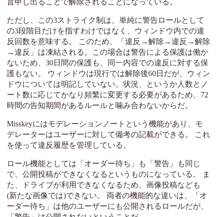
旨申し出ることで解除されることになっている。
ただし、この3ストライク制は、単純に警告ロールとして
の3段階目だけを指すわけではなく、ウィンドウ内での違
反回数を意味する。 このため、「違反→解除→違反→解除
→違反」は凍結される。この場合は警告による保護は働か
ないため、30日間の保護も、同一内容での違反に対する保
護もない。 ウィンドウは現行では解除後60日だが、ウィン
ドウについては明記していない。状況、というか人数とノ
ート数に応じてかなり頻繁に変更する必要があるため、72
時間の告知期間があるルールと噛み合わないからだ。
Misskeyにはモデレーションノートという機能があり、モ
デレーターはユーザーに対して備考の記載ができる。 これ
を使って違反履歴を管理している。
ロール機能としては「オーダー待ち」も「警告」も同じ
で、公開投稿ができなくなるというものになっている。 ま
た、ドライブが利用できなくなるため、画像投稿なども
(新たな画像では)できない。 両者の機能的な違いは、「オ
ーダー待ち」は他のユーザーにも公開されるロールだが、
「警告」は公開されないということだ。