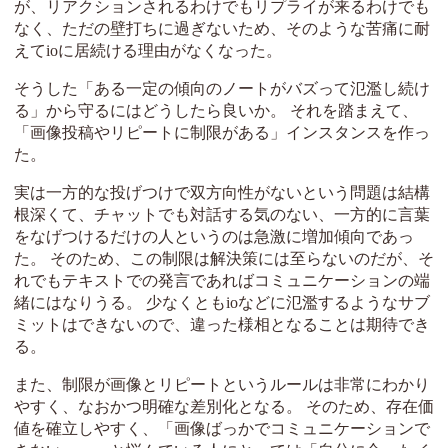
が、リアクションされるわけでもリプライが来るわけでも
なく、ただの壁打ちに過ぎないため、そのような苦痛に耐
えてioに居続ける理由がなくなった。
そうした「ある一定の傾向のノートがバズって氾濫し続け
る」から守るにはどうしたら良いか。 それを踏まえて、
「画像投稿やリピートに制限がある」インスタンスを作っ
た。
実は一方的な投げつけで双方向性がないという問題は結構
根深くて、チャットでも対話する気のない、一方的に言葉
をなげつけるだけの人というのは急激に増加傾向であっ
た。 そのため、この制限は解決策には至らないのだが、そ
れでもテキストでの発言であればコミュニケーションの端
緒にはなりうる。 少なくともioなどに氾濫するようなサブ
ミットはできないので、違った様相となることは期待でき
る。
また、制限が画像とリピートというルールは非常にわかり
やすく、なおかつ明確な差別化となる。 そのため、存在価
値を確立しやすく、「画像ばっかでコミュニケーションで