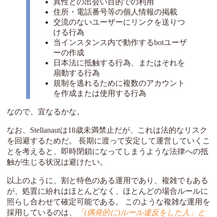
異性との出会い目的での利用
住所・電話番号等の個人情報の掲載
交流のないユーザーにリンクを送りつ
ける行為
当インスタンス内で動作するbotユーザ
ーの作成
日本法に抵触する行為、またはそれを
扇動する行為
規制を逃れるために複数のアカウント
を作成または使用する行為
なので、宜なるかな。
なお、Stellanautは18歳未満禁止だが、これは法的なリスク
を回避するためだ。 長期に渡って安定して運営していくこ
とを考えると、即時閉鎖になってしまうような法律への抵
触が生じる状況は避けたい。
以上のように、割と特色のある運用であり、複雑でもある
が、処置に紛れはほとんどなく、ほとんどの場合ルールに
照らし合わせて確定可能である。 このような複雑な運用を
採用しているのは、
「(偶発的に)ルール違反をした人」と