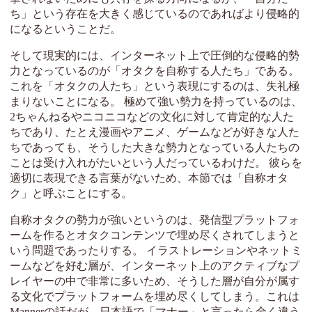
ち」という存在を大きく感じているのであればより侵略的
になるということだ。
そして現実的には、インターネット上で圧倒的な侵略的勢
力となっているのが「オタクを自称する人たち」である。
これを「オタクの人たち」という表現にするのは、失礼極
まりないことになる。 極めて強い勢力を持っているのは、
2ちゃんねるやニコニコなどの文化に対して肯定的な人た
ちであり、たとえ漫画やアニメ、ゲームなどが好きな人た
ちであっても、そうした大きな勢力となっている人たちの
ことは受け入れがたいという人だっているわけだ。 彼らを
適切に表現できる言葉がないため、本節では「自称オタ
ク」と呼ぶことにする。
自称オタクの勢力が強いというのは、発信型プラットフォ
ームを作るとオタクコンテンツで埋め尽くされてしまうと
いう問題であったりする。 イラストレーションやネットミ
ームなどを好む層が、インターネット上のアクティブなプ
レイヤーの中で非常に多いため、そうした層が自分が属す
る文化でプラットフォームを埋め尽くしてしまう。これは
Mannerの話だが、日本語で「マナー」と言ったら全く違う