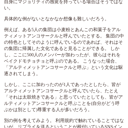
自身にマジョリティの感覚を持っている場合はそうではな
い。
具体的な例がないとなかなか想像も難しいだろう。
例えば、ある5人の集団は小麦粉とあんこの和菓子をアル
ティメットアンコサークルと呼んでいたとする。 集団の中
の特色としてそのように呼んでいるのであれば、それはそ
の集団に帰属した文化であると見ることができる。 しか
し、ここに500人のメンバーが加わったが、彼らはそれを
ベイクドモチョチョと呼ぶのである。 こうなった場合、
「アルティメットアンコサークルと呼ぶ」という文化は駆
逐されてしまう。
しかし、ここに加わったのが1人であったとしたら、皆が
アルティメットアンコサークルと呼んでいたら、たとえ
「それは太鼓焼きである」と思っていたとしても、皆がア
ルティメットアンコサークルと呼ぶことを(自分がどう呼
ぶかは別として)尊重する人が多いだろう。
別の例を考えてみよう。 利用規約で触れていることではな
いが、リプライを送るということが根付いているSNSイン