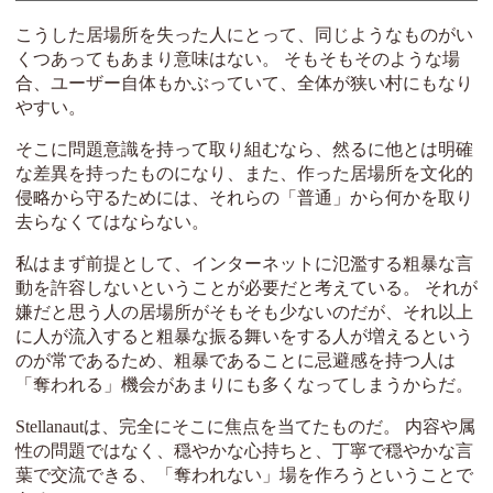
こうした居場所を失った人にとって、同じようなものがい
くつあってもあまり意味はない。 そもそもそのような場
合、ユーザー自体もかぶっていて、全体が狭い村にもなり
やすい。
そこに問題意識を持って取り組むなら、然るに他とは明確
な差異を持ったものになり、また、作った居場所を文化的
侵略から守るためには、それらの「普通」から何かを取り
去らなくてはならない。
私はまず前提として、インターネットに氾濫する粗暴な言
動を許容しないということが必要だと考えている。 それが
嫌だと思う人の居場所がそもそも少ないのだが、それ以上
に人が流入すると粗暴な振る舞いをする人が増えるという
のが常であるため、粗暴であることに忌避感を持つ人は
「奪われる」機会があまりにも多くなってしまうからだ。
Stellanautは、完全にそこに焦点を当てたものだ。 内容や属
性の問題ではなく、穏やかな心持ちと、丁寧で穏やかな言
葉で交流できる、「奪われない」場を作ろうということで