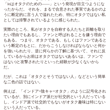
「ioはオタクのための――」という発現が目立つようにな
ったからだ。 それを、まるで合意された事実であるかのよ
うに断定的に言う人で溢れたため、特にオタクではない私
としては排撃されているように感じられた。
実際のところ、私がオタクを自称する人たちと距離を取り
たい理由でもあるし、ファンと呼ばれることを嫌う理由で
もある。 つまり、オタクである、もしくはファンであると
いう断定のもとに、だからこうしなければならないと何か
を強いられたり、逆に何らかの了解に基づいて、それに反
しているからお前はオタクではない(あるいは、ファンで
はない)と攻撃されたりといった経験が少なくないから
だ。
だが、これは「オタクとそうではない人」などという簡単
な二色の話ではない。
例えば、「インドア=陰キャ=オタク」のように記号化され
ているが、別にインドア派だが社交的という人だっている
し、インドア派で社交的でもないがオタク趣味は特にない
という人だっている。