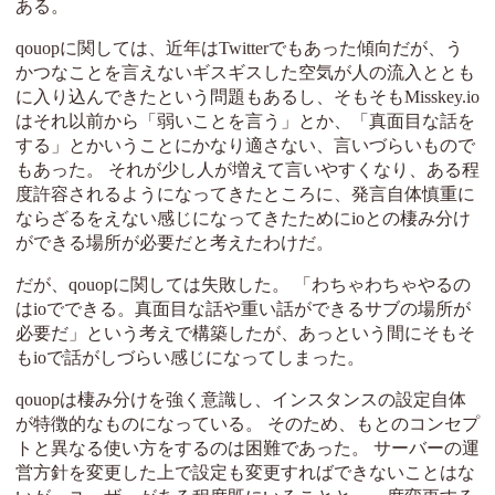
ある。
qouopに関しては、近年はTwitterでもあった傾向だが、う
かつなことを言えないギスギスした空気が人の流入ととも
に入り込んできたという問題もあるし、そもそもMisskey.io
はそれ以前から「弱いことを言う」とか、「真面目な話を
する」とかいうことにかなり適さない、言いづらいもので
もあった。 それが少し人が増えて言いやすくなり、ある程
度許容されるようになってきたところに、発言自体慎重に
ならざるをえない感じになってきたためにioとの棲み分け
ができる場所が必要だと考えたわけだ。
だが、qouopに関しては失敗した。 「わちゃわちゃやるの
はioでできる。真面目な話や重い話ができるサブの場所が
必要だ」という考えで構築したが、あっという間にそもそ
もioで話がしづらい感じになってしまった。
qouopは棲み分けを強く意識し、インスタンスの設定自体
が特徴的なものになっている。 そのため、もとのコンセプ
トと異なる使い方をするのは困難であった。 サーバーの運
営方針を変更した上で設定も変更すればできないことはな