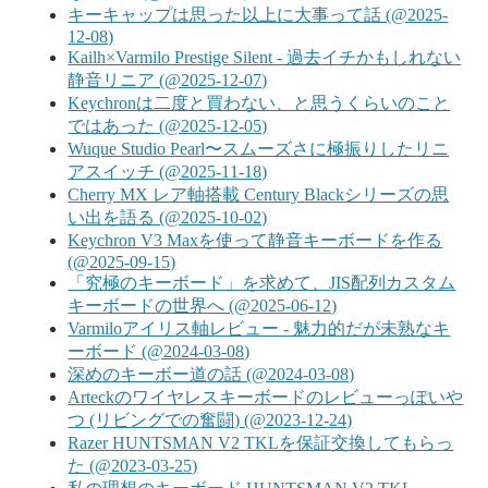
キーキャップは思った以上に大事って話 (@2025-
12-08)
Kailh×Varmilo Prestige Silent - 過去イチかもしれない
静音リニア (@2025-12-07)
Keychronは二度と買わない、と思うくらいのこと
ではあった (@2025-12-05)
Wuque Studio Pearl〜スムーズさに極振りしたリニ
アスイッチ (@2025-11-18)
Cherry MX レア軸搭載 Century Blackシリーズの思
い出を語る (@2025-10-02)
Keychron V3 Maxを使って静音キーボードを作る
(@2025-09-15)
「究極のキーボード」を求めて、JIS配列カスタム
キーボードの世界へ (@2025-06-12)
Varmiloアイリス軸レビュー - 魅力的だが未熟なキ
ーボード (@2024-03-08)
深めのキーボー道の話 (@2024-03-08)
Arteckのワイヤレスキーボードのレビューっぽいや
つ (リビングでの奮闘) (@2023-12-24)
Razer HUNTSMAN V2 TKLを保証交換してもらっ
た (@2023-03-25)