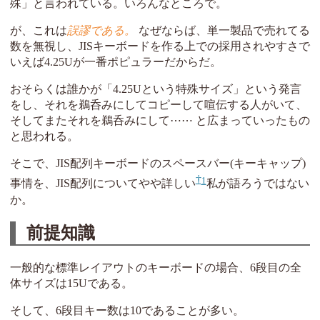
殊」と言われている。いろんなところで。
が、これは
誤謬である。
なぜならば、単一製品で売れてる
数を無視し、JISキーボードを作る上での採用されやすさで
いえば4.25Uが一番ポピュラーだからだ。
おそらくは誰かが「4.25Uという特殊サイズ」という発言
をし、それを鵜呑みにしてコピーして喧伝する人がいて、
そしてまたそれを鵜呑みにして⋯⋯ と広まっていったもの
と思われる。
そこで、JIS配列キーボードのスペースバー(キーキャップ)
1
事情を、JIS配列についてやや詳しい
私が語ろうではない
か。
前提知識
一般的な標準レイアウトのキーボードの場合、6段目の全
体サイズは15Uである。
そして、6段目キー数は10であることが多い。