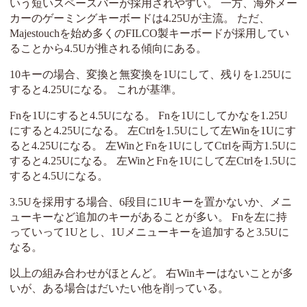
いう短いスペースバーが採用されやすい。 一方、海外メー
カーのゲーミングキーボードは4.25Uが主流。 ただ、
Majestouchを始め多くのFILCO製キーボードが採用してい
ることから4.5Uが推される傾向にある。
10キーの場合、変換と無変換を1Uにして、残りを1.25Uに
すると4.25Uになる。 これが基準。
Fnを1Uにすると4.5Uになる。 Fnを1Uにしてかなを1.25U
にすると4.25Uになる。 左Ctrlを1.5Uにして左Winを1Uにす
ると4.25Uになる。 左WinとFnを1UにしてCtrlを両方1.5Uに
すると4.25Uになる。 左WinとFnを1Uにして左Ctrlを1.5Uに
すると4.5Uになる。
3.5Uを採用する場合、6段目に1Uキーを置かないか、メニ
ューキーなど追加のキーがあることが多い。 Fnを左に持
っていって1Uとし、1Uメニューキーを追加すると3.5Uに
なる。
以上の組み合わせがほとんど。 右Winキーはないことが多
いが、ある場合はだいたい他を削っている。