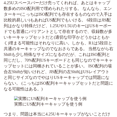
4.25Uスペースバーだけ売ってくれれば、あとはキャップ
数多めのISO配列用で埋められたりする。 なんなら、エン
ターキー(こっちはISO配列でも存在するものなので入手は
比較的易しい)もあればUS配列でもいける。 6段目はJIS配
列はかなり特殊だけど、1.25Uや1.5UのキーはUSキーボー
ドでも普通にバリアントとして存在するので、収録数が多
いキーキャップセットだと(適切な印字かどうかはともか
く)埋まる可能性はそれなりに高い。しかも、R1は5段目と
共通のキーキャップなのでなおさらである。 当然ながら右
Shiftも少し特殊なサイズになるのだが、これはISO配列と
同じだし、70%配列USキーボードとも同じなのでキーキャ
ップセットには同梱されていることが多い。 ISO配列の場
合左Shiftが短いけれど、JIS配列の左ShiftはUSレイアウト
と同じサイズなのでやはりUSキーキャップでは問題にな
らない。 (こっちはISO配列キーキャップセットだと問題に
なる可能性はある。)
実際にUS配列キーキャップを使う例
つまり、問題は本当に4.25Uキーキャップがないことだけ