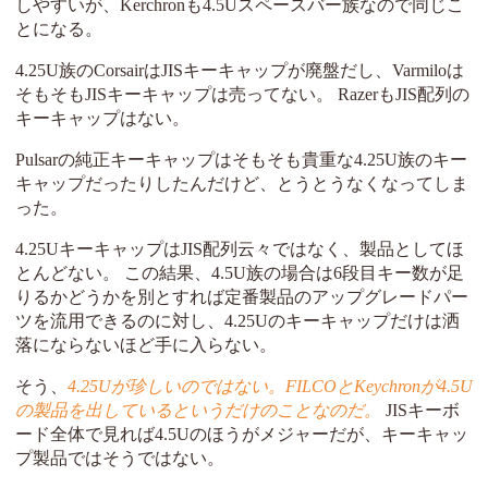
しやすいが、Kerchronも4.5Uスペースバー族なので同じこ
とになる。
4.25U族のCorsairはJISキーキャップが廃盤だし、Varmiloは
そもそもJISキーキャップは売ってない。 RazerもJIS配列の
キーキャップはない。
Pulsarの純正キーキャップはそもそも貴重な4.25U族のキー
キャップだったりしたんだけど、とうとうなくなってしま
った。
4.25UキーキャップはJIS配列云々ではなく、製品としてほ
とんどない。 この結果、4.5U族の場合は6段目キー数が足
りるかどうかを別とすれば定番製品のアップグレードパー
ツを流用できるのに対し、4.25Uのキーキャップだけは洒
落にならないほど手に入らない。
そう、
4.25Uが珍しいのではない。FILCOとKeychronが4.5U
の製品を出しているというだけのことなのだ。
JISキーボ
ード全体で見れば4.5Uのほうがメジャーだが、キーキャッ
プ製品ではそうではない。