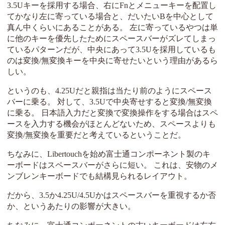
3.5Uキーを採用する場合、右にFnとメニューキーを配置し
てかなり左に寄っている場合と、だいたいBを中心として
真ん中くらいにあることがある。 左に寄っているやつは単
に他のキーを優先したためにスペースバーがズレてしまっ
ているパターンだが、中央にあって3.5Uを採用しているも
のは変換/無変換キーを中央に寄せたいという理由があるら
しい。
というのも、4.25Uだと親指は当たり前のようにスペース
バーに乗る。 対して、3.5Uで中央寄せすると変換/無変換
に乗る。 日本語入力だと変換で変換操作をする場合はスペ
ースを入力する機会がほとんどないため、スペースよりも
変換/無変換を重要だと考えているということだ。
ちなみに、Libertouchを始め富士通コンポーネント製のキ
ーボードはスペースバーがさらに短い。 これは、安物のメ
ンブレンキーボードでも結構見られるレイアウト。
だから、3.5か4.25U/4.5Uかはスペースバーを重視するか否
か、というあたりの影響が大きい。