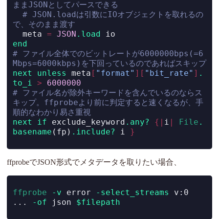
ままJSONとしてパースできる
# JSON.loadは引数にIOオブジェクトを取れるの
で、そのまま渡す
  meta 
=
JSON
.load
 io
end
# ファイル全体でのビットレートが6000000bps(=6
Mbps=6000kbps)を下回っているのであればスキップ
next
unless
 meta
[
"format"
][
"bit_rate"
]
.
to_i
>
6000000
# ファイル名が除外キーワードを含んでいるのならス
キップ。ffprobeより前に判定すると速くなるが、手
順的なわかり易さ重視
next
if
 exclude_keyword
.any?
{|
i
|
File
.
basename
(fp)
.include?
 i 
}
ffprobeでJSON形式でメタデータを取りたい場合、
ffprobe
-v
 error 
-select_streams
 v:0 
... 
-of
 json 
$filepath