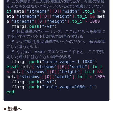
# この判定だと正方形の動画が漏れるが、今回の場合
そんなものはないと分かっているので考慮していない
if
 meta
[
"streams"
][
0
][
"width"
]
.to_i
>
 m
eta
[
"streams"
][
0
][
"height"
]
.to_i
&&
 met
a
[
"streams"
][
0
][
"height"
]
.to_i
>
1080
  ffargs
.push
(
"-vf"
)
# 短辺基準のスケーリング。ここはどちらを基準に
するかでアスペクト比次第で結果が変わる
# ただ判定を短辺基準でやったのだから、短辺基準
にしたほうがいい
# なおav1_vaapiでエンコードすると、ここで指
定した通りにはならない場合がある
  ffargs
.push
(
"scale_vaapi=-1:1080"
)
elsif
 meta
[
"streams"
][
0
][
"width"
]
.to_i
<
 meta
[
"streams"
][
0
][
"height"
]
.to_i
&&
meta
[
"streams"
][
0
][
"width"
]
.to_i
>
1080
  ffargs
.push
(
"-vf"
)
  ffargs
.push
(
"scale_vaapi=1080:-1"
)
end
処理へ