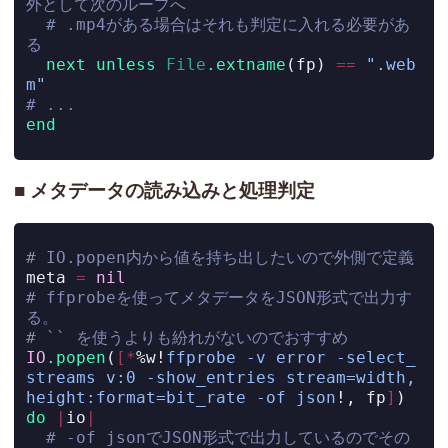
外として次のループへ
# .mp4がある場合はそれも判定に入れる必要があ
る
next
unless
File
.extname
(fp) 
==
".web
m"
# ...
end
メタデータの読み込みと処理判定
# IO.popen内から値を持ち出したいので外側で定義
meta 
=
nil
# ffprobeを使ってメタデータをJSON形式で出力す
る。
# `` を使うよりも紛れがないのでおすすめ
IO
.popen
(
[*
%w!
ffprobe -v error -select_
streams v:0 -show_entries stream=width,
height:format=bit_rate -of json
!
, fp
]
) 
do
|
io
|
# -of jsonでJSON形式で出力しているのでその