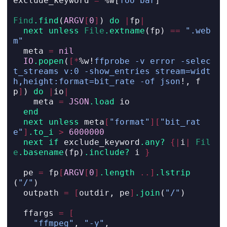
exclude_keyword 
=
 %w[
foo bar
]
Find
.find
(
ARGV
[
0
]
) 
do
|
fp
|
next
unless
File
.extname
(fp) 
==
".web
m"
  meta 
=
nil
IO
.popen
(
[*
%w!
ffprobe -v error -selec
t_streams v:0 -show_entries stream=widt
h,height:format=bit_rate -of json
!
, f
p
]
) 
do
|
io
|
    meta 
=
JSON
.load
 io
end
next
unless
 meta
[
"format"
][
"bit_rat
e"
]
.to_i
>
6000000
next
if
 exclude_keyword
.any?
{|
i
|
Fil
e
.basename
(fp)
.include?
 i 
}
  pe 
=
 fp
[
ARGV
[
0
]
.length
..]
.lstrip
(
"/"
)
  outpath 
=
[
outdir, pe
]
.join
(
"/"
)
  ffargs 
=
[
"ffmpeg"
, 
"-y"
,