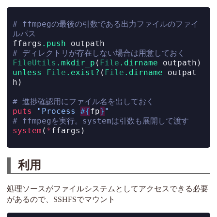
# ffmpegの最後の引数である出力ファイルのファイ
ルパス
ffargs
.push
 outpath
# ディレクトリが存在しない場合は用意しておく
FileUtils
.mkdir_p
(
File
.dirname
 outpath) 
unless
File
.exist?
(
File
.dirname
 outpat
h)
# 進捗確認用にファイル名を出しておく
puts
"Process 
#{
fp
}
"
# ffmpegを実行。systemは引数も展開して渡す
system
(
*
ffargs)
利用
処理ソースがファイルシステムとしてアクセスできる必要
があるので、SSHFSでマウント