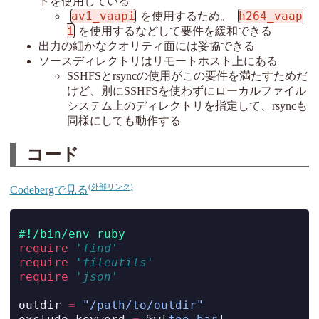
ドを使用している
av1_vaapi
h264_vaap
を使用するため。
i
を使用するなどして要件を緩和できる
出力の細かなクオリティ面には妥協できる
ソースディレクトリはリモートホスト上にある
SSHFSとrsyncの使用がこの要件を満たすためだ
けど、別にSSHFSを使わずにローカルファイル
システム上のディレクトリを指定して、rsyncも
同様にしても動作する
コード
Codebergで見る
#!/bin/env ruby
require
'find'
require
'fileutils'
require
'json'
outdir 
=
"/path/to/outdir"