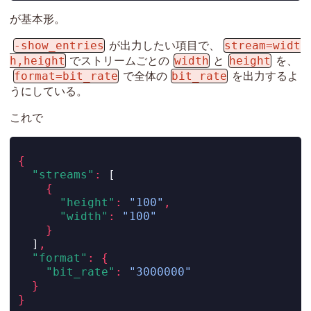
が基本形。
-show_entries
stream=widt
が出力したい項目で、
h,height
width
height
でストリームごとの
と
を、
format=bit_rate
bit_rate
で全体の
を出力するよ
うにしている。
これで
{
"streams"
:
[
{
"height"
:
"100"
,
"width"
:
"100"
}
]
,
"format"
:
{
"bit_rate"
:
"3000000"
}
}