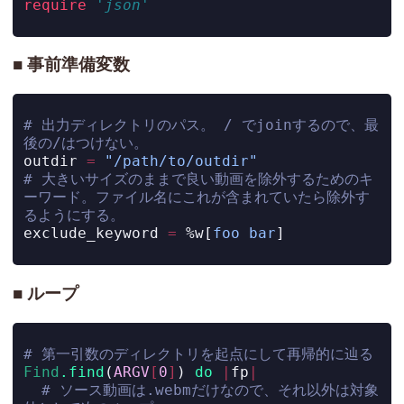
require
'json'
事前準備変数
# 出力ディレクトリのパス。 / でjoinするので、最
後の/はつけない。
outdir 
=
"/path/to/outdir"
# 大きいサイズのままで良い動画を除外するためのキ
ーワード。ファイル名にこれが含まれていたら除外す
るようにする。
exclude_keyword 
=
 %w[
foo bar
]
ループ
# 第一引数のディレクトリを起点にして再帰的に辿る
Find
.find
(
ARGV
[
0
]
) 
do
|
fp
|
# ソース動画は.webmだけなので、それ以外は対象