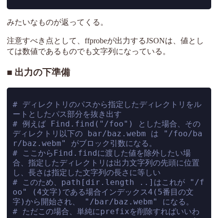
みたいなものが返ってくる。
注意すべき点として、ffprobeが出力するJSONは、値とし
ては数値であるものでも文字列になっている。
出力の下準備
# ディレクトリのパスから指定したディレクトリをル
ートとしたパス部分を抜き出す
# 例えば Find.find("/foo") とした場合、その
ディレクトリ以下の bar/baz.webm は "/foo/ba
r/baz.webm" がブロック引数になる。
# ここからFind.findに渡した値を除外したい場
合、指定したディレクトリは出力文字列の先頭に位置
し、長さは指定した文字列の長さに等しい
# このため、path[dir.length ..]はこれが "/f
oo" (4文字)である場合インデックス4(5番目の文
字)から開始され、 "/bar/baz.webm" になる。
# ただこの場合、単純にprefixを削除すればいいわ