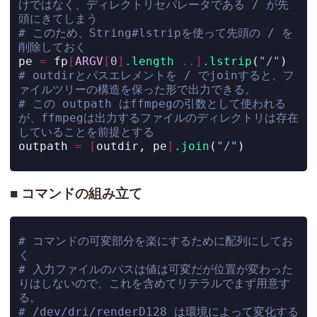
けではなく、ディレクトリセパレータである / が先
頭にきてしまう
# このため、String#lstripを使って先頭の / を
削除しておく
pe 
=
 fp
[
ARGV
[
0
]
.length
..]
.lstrip
(
"/"
)
# outdirとパスエレメントを / でjoinすると、フ
ァイルツリーの構造を保った形で出力できる。
# この outpath はffmpegの引数として使われる
が、ffmpegは出力するファイルのディレクトリは存在
していることを前提とする
outpath 
=
[
outdir, pe
]
.join
(
"/"
)
コマンドの組み立て
# コマンドの可変部分を楽にするために配列にしてお
く
# 入力ファイルのパスは値は可変だが位置が変わった
りはしないので、これを含めてリテラルでまず用意す
る。
# /dev/dri/renderD128 は環境によって変化する