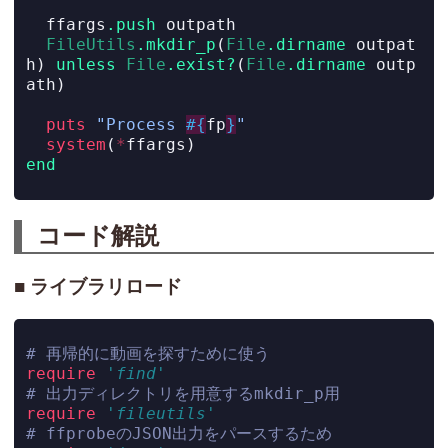
  ffargs
.push
 outpath
FileUtils
.mkdir_p
(
File
.dirname
 outpat
h) 
unless
File
.exist?
(
File
.dirname
 outp
ath)
puts
"Process 
#{
fp
}
"
system
(
*
ffargs)
end
コード解説
ライブラリロード
# 再帰的に動画を探すために使う
require
'find'
# 出力ディレクトリを用意するmkdir_p用
require
'fileutils'
# ffprobeのJSON出力をパースするため