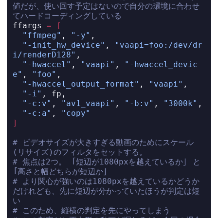
値だが、使い回す予定はないので自分の環境に合わせ
てハードコーディングしている
ffargs 
=
[
"ffmpeg"
, 
"-y"
,
"-init_hw_device"
, 
"vaapi=foo:/dev/dr
i/renderD128"
,
"-hwaccel"
, 
"vaapi"
, 
"-hwaccel_devic
e"
, 
"foo"
,
"-hwaccel_output_format"
, 
"vaapi"
,
"-i"
, fp,
"-c:v"
, 
"av1_vaapi"
, 
"-b:v"
, 
"3000k"
,
"-c:a"
, 
"copy"
]
# ビデオサイズが大きすぎる動画のためにスケール
(リサイズ)のフィルタをセットする。
# 焦点は2つ。 「短辺が1080pxを越えているか」 と 
「高さと幅どちらが短辺か」
# より関心が強いのは1080pxを越えているかどうか
だけれども、先に短辺が分かっていたほうが判定は短
い
# このため、縦横の判定を先にやってしまう