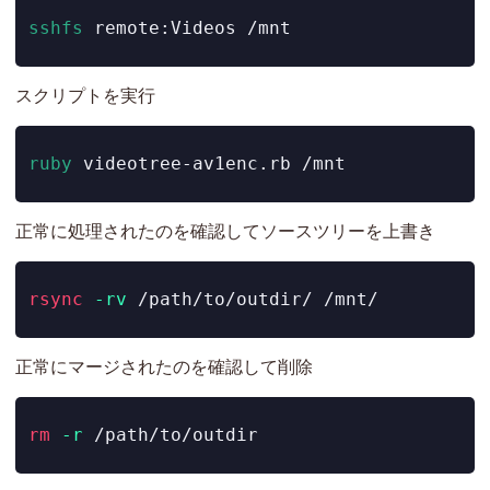
sshfs
 remote:Videos /mnt
スクリプトを実行
ruby
 videotree-av1enc.rb /mnt
正常に処理されたのを確認してソースツリーを上書き
rsync
-rv
 /path/to/outdir/ /mnt/
正常にマージされたのを確認して削除
rm
-r
 /path/to/outdir