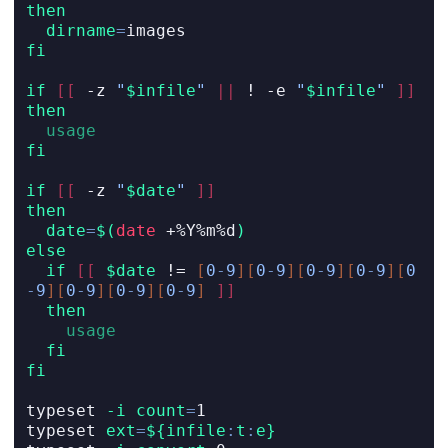
then
dirname
=
images
fi
if
[[
-z
"
$infile
"
||
!
-e
"
$infile
"
]]
then
usage
fi
if
[[
-z
"
$date
"
]]
then
date
=
$(
date
 +%Y%m%d
)
else
if
[[
$date
!=
[
0
-
9
][
0
-
9
][
0
-
9
][
0
-
9
][
0
-
9
][
0
-
9
][
0
-
9
][
0
-
9
]
]]
then
usage
fi
fi
typeset
-i
count
=
1
typeset
ext
=
${infile
:
t
:
e}