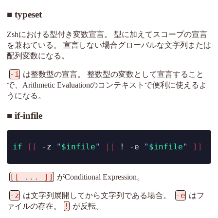
typeset
Zshにおける型付き変数宣言。 型に加えてスコープの宣言
を兼ねている。 宣言しない場合グローバルな文字列または
配列変数になる。
-i
は整数型の宣言。 整数型の変数として宣言すること
で、Arithmetic Evaluationのコンテキストで便利に使えるよ
うになる。
if-infile
if
[[
-z
"
$infile
"
||
!
-e
"
$infile
"
]]
[[ ... ]]
がConditional Expression。
-z
-e
は文字列展開してから文字列である場合。
はフ
!
ァイルの存在。
が反転。