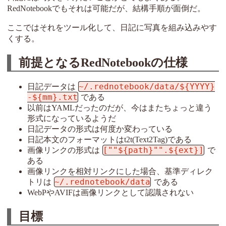
RedNotebookでもそれは可能だが、結構手順が面倒だ。
ここではそれをツール化して、日記に写真を組み込みやす
くする。
前提となるRedNotebookの仕様
~/.rednotebook/data/${YYYY}
日記データは
-${mm}.txt
である
以前はYAMLだったのだが、今はまたちょっと違う
形式になっているようだ
日記データの形式は何度か変わっている
日記本文のフォーマットはt2t(Text2Tag)である
[""${path}"".${ext}]
画像リンクの形式は
で
ある
画像リンクを相対リンクにした場合、基準ディレク
~/.rednotebook/data
トリは
である
WebPやAVIFは画像リンクとして認識されない
目標