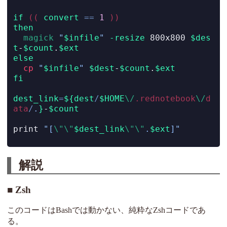
if
((
convert
==
1
))
then
magick
"
$infile
"
-resize
 800x800 
$des
t
-
$count
.
$ext
else
cp
"
$infile
"
$dest
-
$count
.
$ext
fi
dest_link
=
${dest
/
$HOME
\/
.rednotebook
\/
d
ata
/
.
}
-
$count
print
"[
\"\"
$dest_link
\"\"
.
$ext
]"
解説
Zsh
このコードはBashでは動かない、純粋なZshコードであ
る。