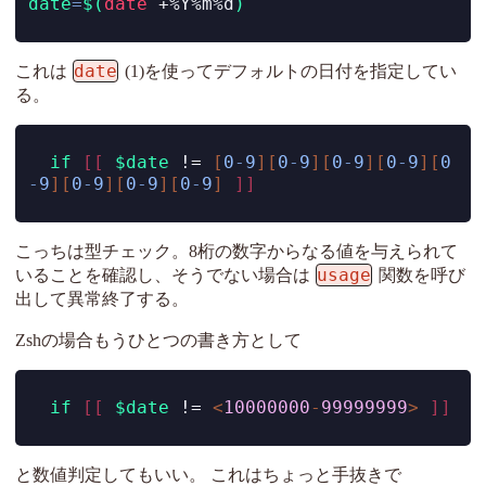
date
=
$(
date
 +%Y%m%d
)
date
これは
(1)を使ってデフォルトの日付を指定してい
る。
if
[[
$date
!=
[
0
-
9
][
0
-
9
][
0
-
9
][
0
-
9
][
0
-
9
][
0
-
9
][
0
-
9
][
0
-
9
]
]]
こっちは型チェック。8桁の数字からなる値を与えられて
usage
いることを確認し、そうでない場合は
関数を呼び
出して異常終了する。
Zshの場合もうひとつの書き方として
if
[[
$date
!=
<
10000000
-
99999999
>
]]
と数値判定してもいい。 これはちょっと手抜きで