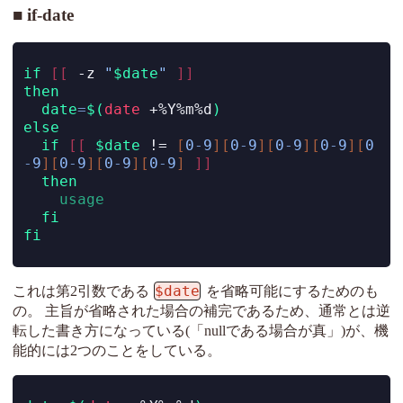
if-date
if
[[
-z
"
$date
"
]]
then
date
=
$(
date
 +%Y%m%d
)
else
if
[[
$date
!=
[
0
-
9
][
0
-
9
][
0
-
9
][
0
-
9
][
0
-
9
][
0
-
9
][
0
-
9
][
0
-
9
]
]]
then
usage
fi
fi
$date
これは第2引数である
を省略可能にするためのも
の。 主旨が省略された場合の補完であるため、通常とは逆
転した書き方になっている(「nullである場合が真」)が、機
能的には2つのことをしている。