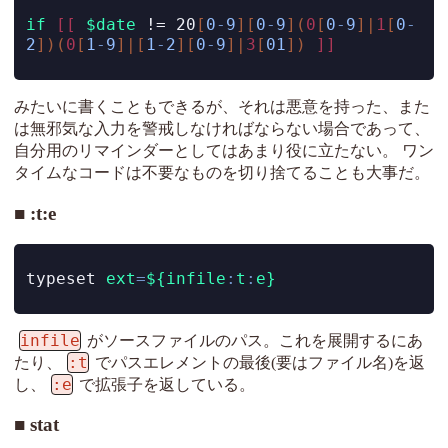
if
[[
$date
!=
 20
[
0
-
9
][
0
-
9
](
0
[
0
-
9
]|
1
[
0
-
2
])(
0
[
1
-
9
]|[
1
-
2
][
0
-
9
]|
3
[
01
])
]]
みたいに書くこともできるが、それは悪意を持った、また
は無邪気な入力を警戒しなければならない場合であって、
自分用のリマインダーとしてはあまり役に立たない。 ワン
タイムなコードは不要なものを切り捨てることも大事だ。
:t:e
typeset
ext
=
${infile
:
t
:
e}
infile
がソースファイルのパス。これを展開するにあ
:t
たり、
でパスエレメントの最後(要はファイル名)を返
:e
し、
で拡張子を返している。
stat