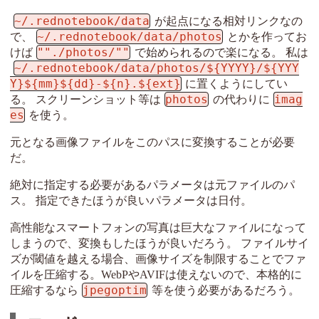
~/.rednotebook/data
が起点になる相対リンクなの
~/.rednotebook/data/photos
で、
とかを作ってお
""./photos/""
けば
で始められるので楽になる。 私は
~/.rednotebook/data/photos/${YYYY}/${YYY
Y}${mm}${dd}-${n}.${ext}
に置くようにしてい
photos
imag
る。 スクリーンショット等は
の代わりに
es
を使う。
元となる画像ファイルをこのパスに変換することが必要
だ。
絶対に指定する必要があるパラメータは元ファイルのパ
ス。 指定できたほうが良いパラメータは日付。
高性能なスマートフォンの写真は巨大なファイルになって
しまうので、変換もしたほうが良いだろう。 ファイルサイ
ズが閾値を越える場合、画像サイズを制限することでファ
イルを圧縮する。WebPやAVIFは使えないので、本格的に
jpegoptim
圧縮するなら
等を使う必要があるだろう。