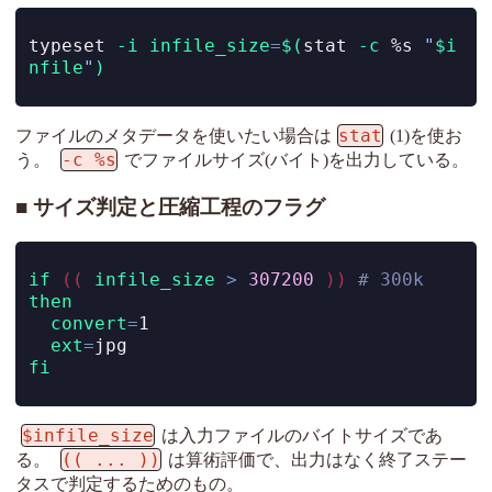
typeset
-i
infile_size
=
$(
stat
-c
 %s 
"
$i
nfile
"
)
stat
ファイルのメタデータを使いたい場合は
(1)を使お
-c %s
う。
でファイルサイズ(バイト)を出力している。
サイズ判定と圧縮工程のフラグ
if
((
infile_size
>
307200
))
# 300k
then
convert
=
1
ext
=
jpg
fi
$infile_size
は入力ファイルのバイトサイズであ
(( ... ))
る。
は算術評価で、出力はなく終了ステー
タスで判定するためのもの。