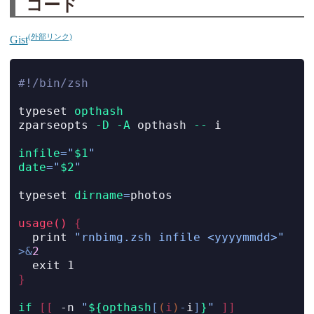
コード
Gist
#!/bin/zsh
typeset
opthash
zparseopts
-D
-A
 opthash 
--
 i
infile
=
"
$1
"
date
=
"
$2
"
typeset
dirname
=
photos
usage()
{
print
"rnbimg.zsh infile <yyyymmdd>"
>&
2
exit
 1
}
if
[[
-n
"
${opthash
[
(
i
)
-
i
]
}
"
]]