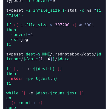
typeset
-i
convert
=
0
typeset
-i
infile_size
=
$(
stat
-c
 %s 
"
$i
nfile
"
)
if
((
infile_size
>
307200
))
# 300k
then
convert
=
1
ext
=
jpg
fi
typeset
dest
=
$HOME
/.rednotebook/data/
$d
irname
/
${date
[
1
,
 4
]
}
/
$date
if
[[
!
-e
${dest
:
h}
]]
then
mkdir
-pv
${dest
:
h}
fi
while
[[
-e
$dest
-
$count
.
$ext
]]
do
((
count
++
))
done