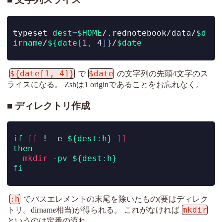
typeset
dest
=
$HOME
/.rednotebook/data/
$d
irname
/
${date
[
1
,
 4
]
}
/
$date
${date[1, 4]}
$date
で
の文字列の先頭4文字のス
ライスになる。 Zshは1 originであることをお忘れなく。
ディレクトリ作成
if
[[
!
-e
${dest
:
h}
]]
then
mkdir
-pv
${dest
:
h}
fi
:h
でパスエレメントの末尾を除いたもの(要はディレク
mkdir
トリ。dirname相当)が得られる。 これがなければ
というのは定番の流れ。