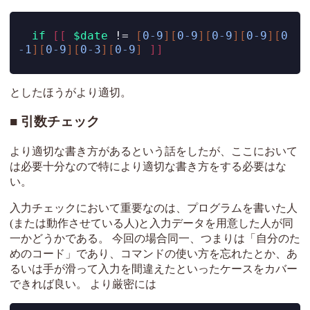
if
[[
$date
!=
[
0
-
9
][
0
-
9
][
0
-
9
][
0
-
9
][
0
-
1
][
0
-
9
][
0
-
3
][
0
-
9
]
]]
としたほうがより適切。
引数チェック
より適切な書き方があるという話をしたが、ここにおいて
は必要十分なので特により適切な書き方をする必要はな
い。
入力チェックにおいて重要なのは、プログラムを書いた人
(または動作させている人)と入力データを用意した人が同
一かどうかである。 今回の場合同一、つまりは「自分のた
めのコード」であり、コマンドの使い方を忘れたとか、あ
るいは手が滑って入力を間違えたといったケースをカバー
できれば良い。 より厳密には