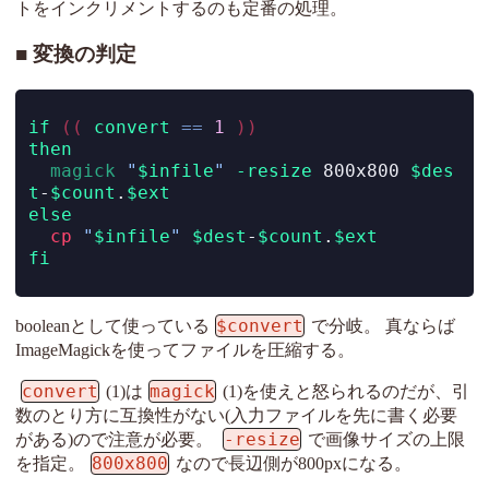
トをインクリメントするのも定番の処理。
変換の判定
if
((
convert
==
1
))
then
magick
"
$infile
"
-resize
 800x800 
$des
t
-
$count
.
$ext
else
cp
"
$infile
"
$dest
-
$count
.
$ext
fi
$convert
booleanとして使っている
で分岐。 真ならば
ImageMagickを使ってファイルを圧縮する。
convert
magick
(1)は
(1)を使えと怒られるのだが、引
数のとり方に互換性がない(入力ファイルを先に書く必要
-resize
がある)ので注意が必要。
で画像サイズの上限
800x800
を指定。
なので長辺側が800pxになる。