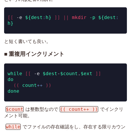
[[
-e
${dest
:
h}
]]
||
mkdir
-p
${dest
:
h}
と短く書いても良い。
重複用インクリメント
while
[[
-e
$dest
-
$count
.
$ext
]]
do
((
count
++
))
done
$count
(( count++ ))
は整数型なので
でインクリ
メント可能。
while
でファイルの存在確認をし、存在する限りカウン