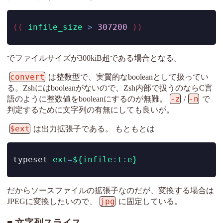
((
infile_size
>
307200
))
でファイルサイズが300kiB超である場合となる。
convert
は整数型で、実質的なbooleanとして扱ってい
る。Zshにはbooleanがないので、Zsh内部で扱うのならC言
-z
-n
語のように整数値をbooleanにするのが無難。
/
で
判定するために文字列の有無にしても良いが。
$ext
は出力拡張子である。 もともとは
typeset
ext
=
${infile
:
t
:
e}
だからソースファイルの拡張子なのだが、変換する場合は
jpg
JPEGに変換したいので、
に固定している。
文字列スライス