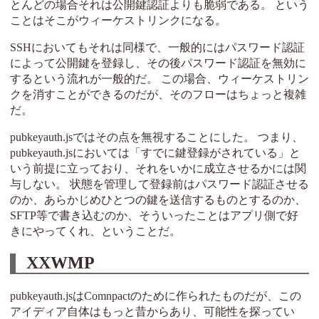
とんどの場合それは公開鍵認証よりも脆弱である。 という
ことはそこがウィーケストリンクになる。
SSHにおいてもそれは同様で、一般的にはパスワード認証
によって公開鍵を登録し、その後パスワード認証を無効に
するという流れが一般的だ。 この場合、ウィーケストリン
クを消すことができるのだが、そのフローはちょっと複雑
だ。
pubkeyauth.jsではその点を無視することにした。 つまり、
pubkeyauth.jsにおいては「すでに鍵登録がされている」と
いう前提に立っており、それをいかに成立させるかには関
与しない。 状態を管理して登録前はパスワード認証させる
のか、あらかじめひとつの鍵を送信するものとするのか、
SFTP等で書き込むのか、そういったことはアプリ側で好
きにやってくれ、ということだ。
XXWMP
pubkeyauth.jsはComnpactのために作られたものだが、この
アイディア自体はもっと昔からあり、可能性を探ってい