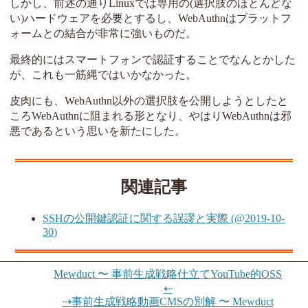
しかし、前述の通りLinuxでは専用の(選択肢のほとんどな
い)ハードウェアを必要とするし、WebAuthnはプラットフ
ォームとの結合が非常に強いものだ。
最終的にはスマートフォンで認証することでなんとかした
が、これも一筋縄ではいかなかった。
皮肉にも、WebAuthn以外の選択肢を公開しようとしたと
ころWebAuthnに阻まれる形となり、やはりWebAuthnは邪
悪であるという思いを新たにした。
関連記事
SSHの公開鍵認証に関する誤謬と実際 (@2019-10-
30)
Mewduct 〜 事前生成戦略仕立てYouTube的OSS
⇠
⇢事前生成戦略動画CMSの別解 〜 Mewduct