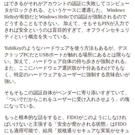
はできるがそれがアカウントの認証に失敗してコンピュー
タがロックされる、というケースに遭遇した。 Windows
Helloが有効だとWindows Helloでの認証が強制されるので
どうすることもできない。 加えて、そもそもPINが入力で
きれば安全というのは盲目的すぎて、オフラインセキュリ
ティという概念を失っている。
YubiKeyのようなハードウェアを使う方法もあるが、デス
クトップPCだとUSBポートが触れる場所にあるとは限らな
い。加えて、ハードウェア自体の持ち歩きが強制される。
また、ここにハードウェア選択肢が十分あるわけでもな
く、特定のハードウェアをユーザーに強制する意味合いが
強い。
そもそもこの認証自体がベンダーに寄り添いすぎていて、
「ついでだからこれをユーザーに受け入れさせよう」の塊
になっている。
もっと根本的な話をすると、FIDOがこのようにしなけれ
ばいけないと主張する「安全が脅かされる状態」はFIDO
にも適用可能で、結局「規格通りセキュアな実装がセキュ