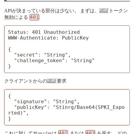
APIが決まっている部分は少ない。 まずは、認証トークン
401
無効による
Status: 401 Unauthorized

WWW-Authenticate: PublicKey

{

  "secret": "String",

  "challenge_token": "String"

}
クライアントからの認証要求
{

  "signature": "String",

  "publicKey": "Stinrg/Base64(SPKI_Expo
rted)",

}
401
403
これに対してサーバーは
または
を返す。 どの