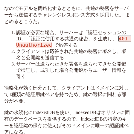
なのでモデルを簡略化するとともに、共通の秘密をサーバ
ーから送信するチャレンジレスポンス方式を採用した。 ま
とめるとこうだ。
認証が必要な場合、サーバーは「認証セッションの
401 
ID」「認証に使用する共通の秘密」を生成し、
Unauthorized
で応答する
クライアントは応答された共通の秘密に署名し、署
名と公開鍵を送信する
サーバーは送られたきた署名を送られてきた公開鍵
で検証し、成功した場合公開鍵からユーザー情報を
引く
簡略化が効く部分として、クライアントはドメインに対し
て1種類の認証用鍵ペアを持つため、鍵の選択に関わる部
分が不要。
鍵の永続化にIndexedDBを使い、IndexedDBはオリジンに固
有のデータベースを提供するので、IndexedDBの特定のキ
ーを認証鍵の保存に使えばそのドメインに唯一の認証鍵ペ
アになる。