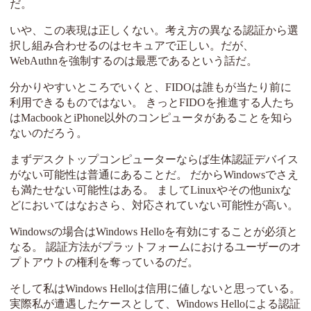
だ。
いや、この表現は正しくない。考え方の異なる認証から選
択し組み合わせるのはセキュアで正しい。だが、
WebAuthnを強制するのは最悪であるという話だ。
分かりやすいところでいくと、FIDOは誰もが当たり前に
利用できるものではない。 きっとFIDOを推進する人たち
はMacbookとiPhone以外のコンピュータがあることを知ら
ないのだろう。
まずデスクトップコンピューターならば生体認証デバイス
がない可能性は普通にあることだ。 だからWindowsでさえ
も満たせない可能性はある。 ましてLinuxやその他unixな
どにおいてはなおさら、対応されていない可能性が高い。
Windowsの場合はWindows Helloを有効にすることが必須と
なる。 認証方法がプラットフォームにおけるユーザーのオ
プトアウトの権利を奪っているのだ。
そして私はWindows Helloは信用に値しないと思っている。
実際私が遭遇したケースとして、Windows Helloによる認証