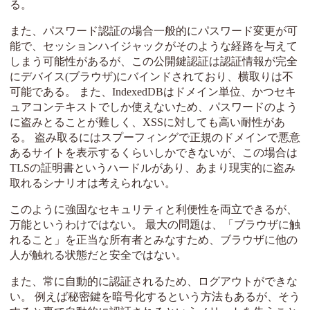
る。
また、パスワード認証の場合一般的にパスワード変更が可
能で、セッションハイジャックがそのような経路を与えて
しまう可能性があるが、この公開鍵認証は認証情報が完全
にデバイス(ブラウザ)にバインドされており、横取りは不
可能である。 また、IndexedDBはドメイン単位、かつセキ
ュアコンテキストでしか使えないため、パスワードのよう
に盗みとることが難しく、XSSに対しても高い耐性があ
る。 盗み取るにはスプーフィングで正規のドメインで悪意
あるサイトを表示するくらいしかできないが、この場合は
TLSの証明書というハードルがあり、あまり現実的に盗み
取れるシナリオは考えられない。
このように強固なセキュリティと利便性を両立できるが、
万能というわけではない。 最大の問題は、「ブラウザに触
れること」を正当な所有者とみなすため、ブラウザに他の
人が触れる状態だと安全ではない。
また、常に自動的に認証されるため、ログアウトができな
い。 例えば秘密鍵を暗号化するという方法もあるが、そう