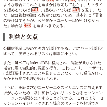
ような場合にこれらを返すかは規定しておらず、リトライ
401
403
を認めるならば
、認めないならば
を返す。 た
だ、鍵は複数種類ある想定ではないため、基本的に「署名
の検証はできたが、公開鍵からユーザーIDが引けなかっ
403
た」場合は
を返すべきである。
利益と欠点
公開鍵認証は極めて強力な認証である。 パスワード認証と
比べて、突破されるリスクは非常に小さい。
また、鍵ペアはIndexedDBに格納され、認証が要求された
場合に裏で自動的に認証を行う。 これにより、ユーザーに
は認証要求されたことを見せることなく、少し通信がひっ
かかる程度で処理が続行される。
さらに、認証要求がユーザーエクスペリエンスに与える要
求が小さいため、常に変わらないリスクとなるセッション
トークンの期限を短くすることができる。 これにより、セ
ッションハイジャックされた場合のダメージを軽減でき