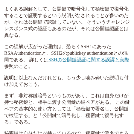
よくある誤解として、公開鍵で暗号化して秘密鍵で復号化
することで証明するという説明がなされることが多いのだ
が、それは公開鍵で認証していない。 そういうチャレンジ
レスポンス式の認証もあるのだが、それは公開鍵認証とは
異なる。
この誤解が広がった理由は、恐らくSSH1にあった
RSAAuthenticationと、SSH2のpublickey authenticationとの混
同である。 詳しくは
SSHの公開鍵認証に関する誤謬と実際
参照のこと。
説明は以上なんだけれども、もう少し噛み砕いた説明も付
け加えておこう。
まず、非対称鍵暗号というものがあり、これは自身だけが
持つ秘密鍵と、相手に渡す公開鍵の鍵ペアがある。 この鍵
ペアの基本的な使い方としては「秘密鍵で署名し、公開鍵
で検証する」と「公開鍵で暗号化し、秘密鍵で復号化す
る」である。
秘密鍵は自分だけが持っているので、秘密鍵で署名できる