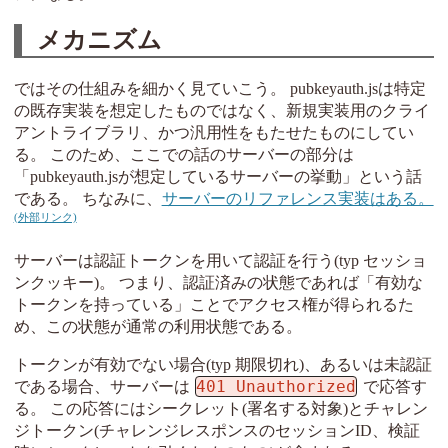
メカニズム
ではその仕組みを細かく見ていこう。 pubkeyauth.jsは特定
の既存実装を想定したものではなく、新規実装用のクライ
アントライブラリ、かつ汎用性をもたせたものにしてい
る。 このため、ここでの話のサーバーの部分は
「pubkeyauth.jsが想定しているサーバーの挙動」という話
である。 ちなみに、
サーバーのリファレンス実装はある。
サーバーは認証トークンを用いて認証を行う(typ セッショ
ンクッキー)。 つまり、認証済みの状態であれば「有効な
トークンを持っている」ことでアクセス権が得られるた
め、この状態が通常の利用状態である。
トークンが有効でない場合(typ 期限切れ)、あるいは未認証
401 Unauthorized
である場合、サーバーは
で応答す
る。 この応答にはシークレット(署名する対象)とチャレン
ジトークン(チャレンジレスポンスのセッションID、検証