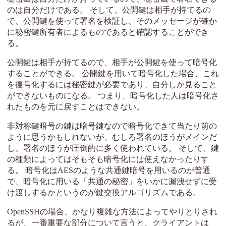
のは自分だけである。 そして、公開鍵は相手が持てるの
で、公開鍵を使って署名を検証し、そのメッセージが確か
に秘密鍵所有者によるものであると確認することができ
る。
公開鍵は相手が持てるので、相手が公開鍵を使って暗号化
することができる。 公開鍵を用いて暗号化した場合、これ
を復号化するには秘密鍵が必要であり、自分しか見ること
ができないものになる。 つまり、暗号化した人は暗号化さ
れたものを元に戻すことはできない。
非対称鍵暗号の鍵は暗号鍵なので暗号化できて当たり前の
ように思うかもしれないが、むしろ署名のほうがメインだ
し、署名のほうが圧倒的に多く使われている。 そして、鍵
の種類によってはそもそも暗号化には使えなかったりす
る。 暗号化はAESのような共通鍵暗号を用いるのが普通
で、暗号化に用いる「共通の秘密」をいかに漏洩せずに受
け渡しするかというのが鍵交換アルゴリズムである。
OpenSSHの場合、かなり複雑な方法によってやりとりされ
るが、一番重要な部分について言うと、クライアントは