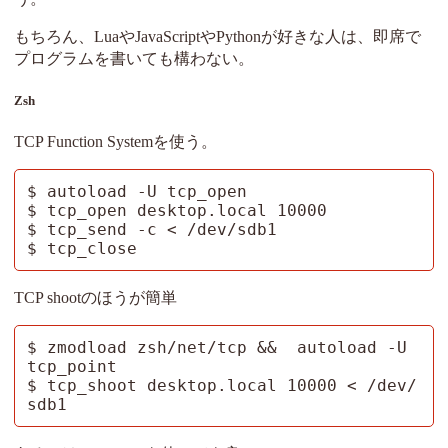
もちろん、LuaやJavaScriptやPythonが好きな人は、即席で
プログラムを書いても構わない。
Zsh
TCP Function Systemを使う。
$ autoload -U tcp_open

$ tcp_open desktop.local 10000

$ tcp_send -c < /dev/sdb1

$ tcp_close
TCP shootのほうが簡単
$ zmodload zsh/net/tcp &&  autoload -U 
tcp_point

$ tcp_shoot desktop.local 10000 < /dev/
sdb1