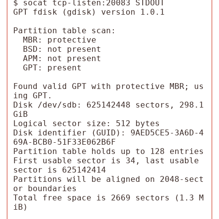
$ socat tcp-listen:20083 STDOUT

GPT fdisk (gdisk) version 1.0.1

Partition table scan:

  MBR: protective

  BSD: not present

  APM: not present

  GPT: present

Found valid GPT with protective MBR; us
ing GPT.

Disk /dev/sdb: 625142448 sectors, 298.1 
GiB

Logical sector size: 512 bytes

Disk identifier (GUID): 9AED5CE5-3A6D-4
69A-BCB0-51F33E062B6F

Partition table holds up to 128 entries

First usable sector is 34, last usable 
sector is 625142414

Partitions will be aligned on 2048-sect
or boundaries

Total free space is 2669 sectors (1.3 M
iB)
