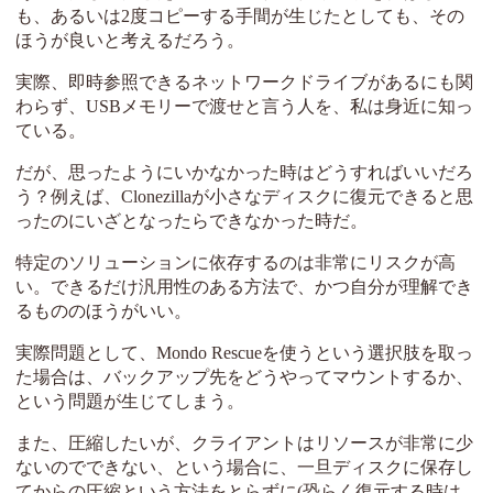
も、あるいは2度コピーする手間が生じたとしても、その
ほうが良いと考えるだろう。
実際、即時参照できるネットワークドライブがあるにも関
わらず、USBメモリーで渡せと言う人を、私は身近に知っ
ている。
だが、思ったようにいかなかった時はどうすればいいだろ
う？例えば、Clonezillaが小さなディスクに復元できると思
ったのにいざとなったらできなかった時だ。
特定のソリューションに依存するのは非常にリスクが高
い。できるだけ汎用性のある方法で、かつ自分が理解でき
るもののほうがいい。
実際問題として、Mondo Rescueを使うという選択肢を取っ
た場合は、バックアップ先をどうやってマウントするか、
という問題が生じてしまう。
また、圧縮したいが、クライアントはリソースが非常に少
ないのでできない、という場合に、一旦ディスクに保存し
てからの圧縮という方法をとらずに(恐らく復元する時は