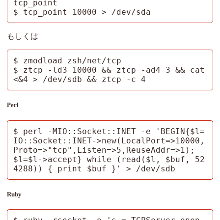
tcp_point

$ tcp_point 10000 > /dev/sda
もしくは
$ zmodload zsh/net/tcp

$ ztcp -ld3 10000 && ztcp -ad4 3 && cat 
<&4 > /dev/sdb && ztcp -c 4
Perl
$ perl -MIO::Socket::INET -e 'BEGIN{$l=
IO::Socket::INET->new(LocalPort=>10000,
Proto=>"tcp",Listen=>5,ReuseAddr=>1); 
$l=$l->accept} while (read($l, $buf, 52
4288)) { print $buf }' > /dev/sdb
Ruby