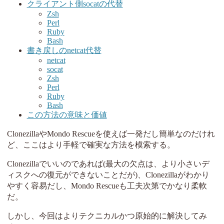
クライアント側socatの代替
Zsh
Perl
Ruby
Bash
書き戻しのnetcat代替
netcat
socat
Zsh
Perl
Ruby
Bash
この方法の意味と価値
ClonezillaやMondo Rescueを使えば一発だし簡単なのだけれ
ど、ここはより手軽で確実な方法を模索する。
Clonezillaでいいのであれば(最大の欠点は、より小さいデ
ィスクへの復元ができないことだが)、Clonezillaがわかり
やすく容易だし、Mondo Rescueも工夫次第でかなり柔軟
だ。
しかし、今回はよりテクニカルかつ原始的に解決してみ