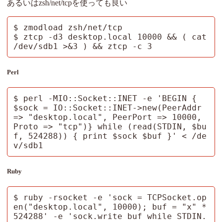
あるいはzsh/net/tcpを使っても良い
$ zmodload zsh/net/tcp

$ ztcp -d3 desktop.local 10000 && ( cat 
/dev/sdb1 >&3 ) && ztcp -c 3
Perl
$ perl -MIO::Socket::INET -e 'BEGIN { 
$sock = IO::Socket::INET->new(PeerAddr 
=> "desktop.local", PeerPort => 10000, 
Proto => "tcp")} while (read(STDIN, $bu
f, 524288)) { print $sock $buf }' < /de
v/sdb1
Ruby
$ ruby -rsocket -e 'sock = TCPSocket.op
en("desktop.local", 10000); buf = "x" * 
524288' -e 'sock.write buf while STDIN.