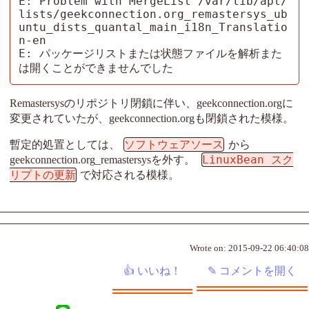
E: Problem with MergeList /var/lib/apt/
lists/geekconnection.org_remastersys_ub
untu_dists_quantal_main_i18n_Translatio
n-en

E: パッケージリストまたは状態ファイルを解析また
は開くことができませんでした
Remastersysのリポジトリ閉鎖に伴い、geekconnection.orgに
変更されていたが、geekconnection.orgも閉鎖された模様。
ソフトウェアソース
暫定的処置としては、
から
LinuxBean スク
geekconnection.org_remastersysを外す。
リプトの更新
で対応される模様。
Wrote on:
2015-09-22 06:40:08