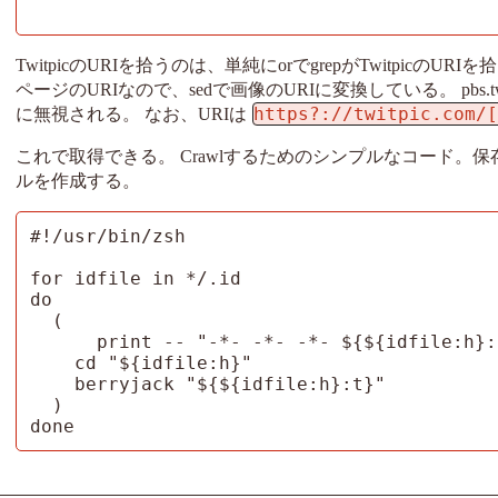
TwitpicのURIを拾うのは、単純にorでgrepがTwitpicの
ページのURIなので、sedで画像のURIに変換している。 pbs
https?://twitpic.com/
に無視される。 なお、URIは
これで取得できる。 Crawlするためのシンプルなコード。
ルを作成する。
#!/usr/bin/zsh

for idfile in */.id

do

  (

      print -- "-*- -*- -*- ${${idfile:h}:t} -*- -*- -*-"

    cd "${idfile:h}"

    berryjack "${${idfile:h}:t}"

  )

done