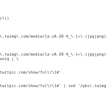
l()

\.twimg\.com/media/[a-zA-Z0-9_\-]+\.(jpg|png)
\.twimg\.com/media/[a-zA-Z0-9_\-]+\.(jpg|png
uniq | \

twitpic.com/show/full/\1#'

twitpic.com/show/full/\1#' | sed '/pbs\.twimg