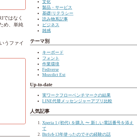
文化
製品・サービス
基礎/リテラシー
URIではなく
読み物系記事
いため、単純
ビジネス
雑感
テーマ別
いうファイ
キーボード
フォント
作業環境
Fediverse
Mozcdict Ext
Up-to-date
実ワークフローベンチマークの結果
LINE代替メッセンジャーアプリ比較
人気記事
Xperia 1 (初代) を購入 〜 新しい電話番号を添え
て
Btrfsを13年使ったのでその経験の話