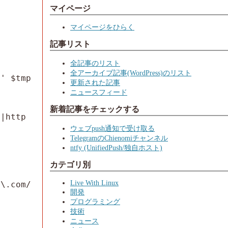
マイページ
マイページをひらく
記事リスト
全記事のリスト
全アーカイブ記事(WordPress)のリスト
' $tmp 
更新された記事
ニュースフィード
新着記事をチェックする
)|http
ウェブpush通知で受け取る
TelegramのChienomiチャンネル
ntfy (UnifiedPush/独自ホスト)
カテゴリ別
Live With Linux
\.com/ 
開発
プログラミング
技術
ニュース