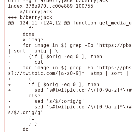
diff --git a/berryjack b/berryjack

index 378a970..c00e889 100755

--- a/berryjack

+++ b/berryjack

@@ -124,11 +124,12 @@ function get_media_ur
       fi

     done

     # image

-    for image in $( grep -Eo 'https://pbs
| sort | uniq | \

-      (if [ $orig -eq 0 ]; then

-        cat

+    for image in $( grep -Eo 'https://pbs
s?://twitpic.com/[a-z0-9]*' $tmp | sort | 
+      (

+      if [ $orig -eq 0 ]; then

+        sed 's#twitpic.com/\([0-9a-z]*\)#
       else

-        sed 's/$/:orig/g'

+        sed 's#twitpic.com/\([0-9a-z]*\)#
s/$/:orig/g'

       fi

       ) )

     do
