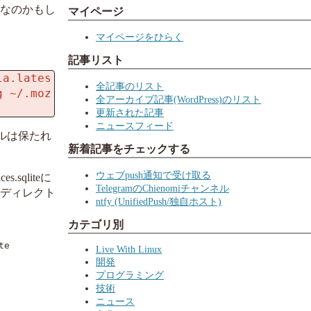
べきなのかもし
マイページ
マイページをひらく
記事リスト
la.lates
全記事のリスト
g ~/.moz
全アーカイブ記事(WordPress)のリスト
更新された記事
ニュースフィード
イルは保たれ
新着記事をチェックする
ウェブpush通知で受け取る
.sqliteに
TelegramのChienomiチャンネル
igディレクト
ntfy (UnifiedPush/独自ホスト)
カテゴリ別
te
Live With Linux
開発
プログラミング
技術
ニュース