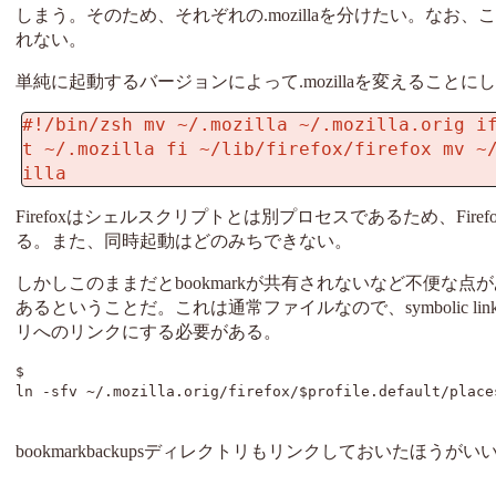
しまう。そのため、それぞれの.mozillaを分けたい。なお、ここ
れない。
単純に起動するバージョンによって.mozillaを変えることに
#!/bin/zsh mv ~/.mozilla ~/.mozilla.orig i
t ~/.mozilla fi ~/lib/firefox/firefox mv ~
illa 
Firefoxはシェルスクリプトとは別プロセスであるため、F
る。また、同時起動はどのみちできない。
しかしこのままだとbookmarkが共有されないなど不便な点がある。bookmarkやhis
あるということだ。これは通常ファイルなので、symbolic li
リへのリンクにする必要がある。
$ 
ln -sfv ~/.mozilla.orig/firefox/$profile.default/place
bookmarkbackupsディレクトリもリンクしておいたほうが