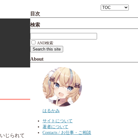
目次
検索
AND検索
About
はるかみ
サイトについて
著者について
Contacts / お仕事・ご相談
がいじられて