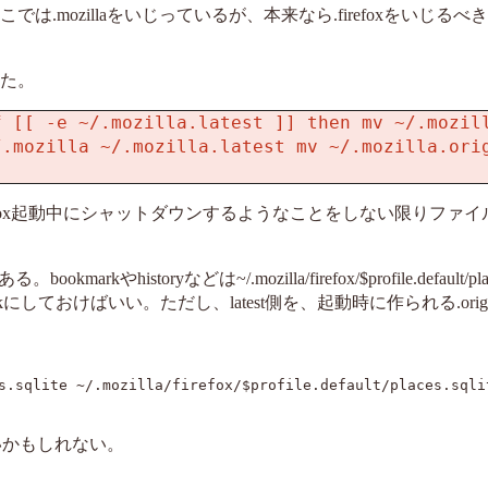
では.mozillaをいじっているが、本来なら.firefoxをいじる
した。
f [[ -e ~/.mozilla.latest ]] then mv ~/.mozil
/.mozilla ~/.mozilla.latest mv ~/.mozilla.ori
irefox起動中にシャットダウンするようなことをしない限りファ
toryなどは~/.mozilla/firefox/$profile.default/places
nkにしておけばいい。ただし、latest側を、起動時に作られる.or
s.sqlite ~/.mozilla/firefox/$profile.default/places.sqli
いいかもしれない。