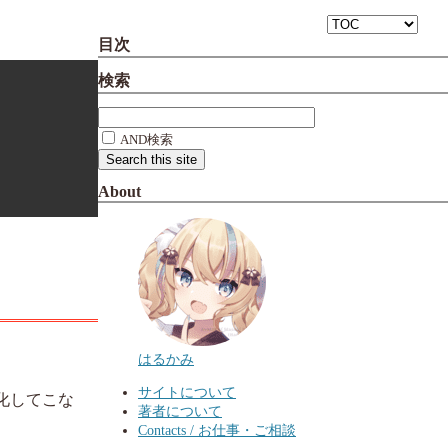
目次
検索
AND検索
About
はるかみ
サイトについて
化してこな
著者について
Contacts / お仕事・ご相談