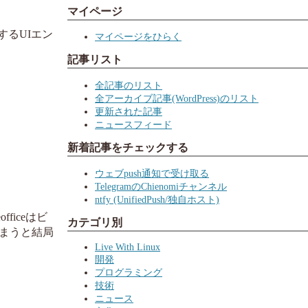
マイページ
するUIエン
マイページをひらく
記事リスト
全記事のリスト
全アーカイブ記事(WordPress)のリスト
更新された記事
ニュースフィード
新着記事をチェックする
ウェブpush通知で受け取る
TelegramのChienomiチャンネル
ntfy (UnifiedPush/独自ホスト)
fficeはビ
カテゴリ別
まうと結局
Live With Linux
開発
プログラミング
技術
ニュース