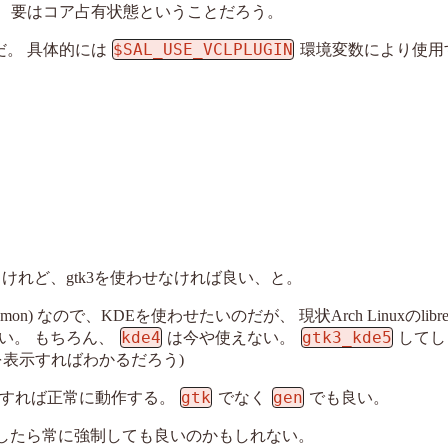
ので、要はコア占有状態ということだろう。
$SAL_USE_VCLPLUGIN
だ。 具体的には
環境変数により使用
うけれど、gtk3を使わせなければ良い、と。
n) なので、KDEを使わせたいのだが、 現状Arch Linuxのlibreo
kde4
gtk3_kde5
い。 もちろん、
は今や使えない。
してし
を表示すればわかるだろう)
gtk
gen
すれば正常に動作する。
でなく
でも良い。
、もしかしたら常に強制しても良いのかもしれない。