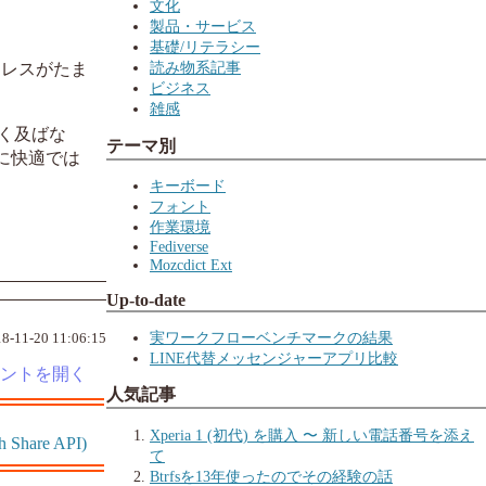
文化
製品・サービス
基礎/リテラシー
読み物系記事
ストレスがたま
ビジネス
雑感
に遠く及ばな
テーマ別
なに快適では
キーボード
フォント
作業環境
Fediverse
Mozcdict Ext
Up-to-date
実ワークフローベンチマークの結果
8-11-20 11:06:15
LINE代替メッセンジャーアプリ比較
人気記事
Xperia 1 (初代) を購入 〜 新しい電話番号を添え
h Share API)
て
Btrfsを13年使ったのでその経験の話