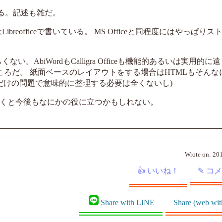
困る。記述も雑だ。
ibreofficeで書いている。 MS Officeと同程度にはやっぱり
ない。AbiWordもCalligra Officeも機能的あるいは実用的
ないところだ。 紙面ベースのレイアウトをする場合はHTMLもそん
だけの問題で意味的に整理する必要は全くないし)
おくと今後もなにかの役に立つかもしれない。
Wrote on:
201
Share with LINE
Share (web wit