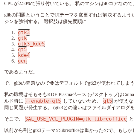
CPUが2.50%で張り付いている。 私のマシンは40コアな
glibの問題ということでUIテーマを変更すれば解決するよう
ジンを強制する。 選択肢は優先度順に
gtk3
gtk
gtk3_kde5
qt5
kde4
gen
であるようだ。
で、glibの問題なので要はデフォルトでgtk3が使われてしま
私の環境はそもそもKDE Plasmaベース (デスクトップはCinnamo
--enable-qt5
qt5
ルド時に
していないため、
が使えな
同じ問題が発生する。 (gtk3との違いはファイルダイアログ
SAL_USE_VCL_PLUGIN=gtk libreoffice
そこで、
と
以前から割とgtk3テーマのlibreofficeは重かったので