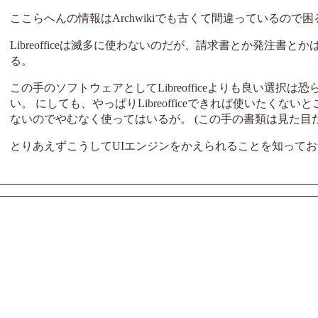
ここらへんの情報はArchwikiでも古くて間違っているので
Libreofficeは滅多に使わないのだが、請求書とか発注書とかはL
る。
この手のソフトウェアとしてLibreofficeよりも良い選択は恐らく
い。 にしても、やっぱりLibreofficeできれば使いたく
ないのでやむなく使ってはいるが。 (この手の書類は見た目
とりあえずこうしてUIエンジンをかえられることを知って