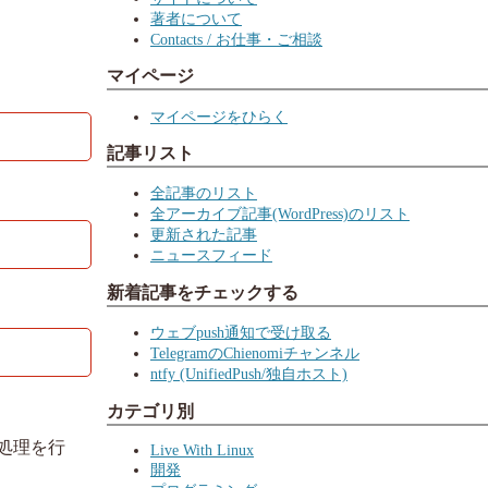
著者について
Contacts / お仕事・ご相談
マイページ
マイページをひらく
記事リスト
全記事のリスト
全アーカイブ記事(WordPress)のリスト
更新された記事
ニュースフィード
新着記事をチェックする
ウェブpush通知で受け取る
TelegramのChienomiチャンネル
ntfy (UnifiedPush/独自ホスト)
カテゴリ別
処理を行
Live With Linux
開発