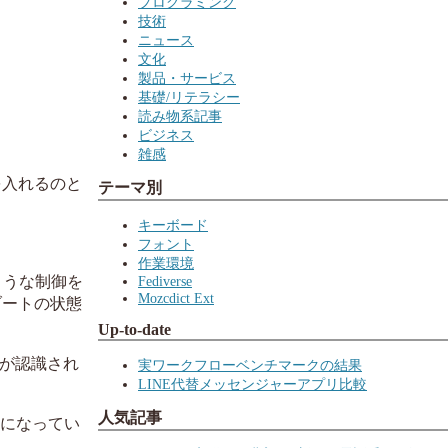
プログラミング
技術
ニュース
文化
製品・サービス
基礎/リテラシー
読み物系記事
ビジネス
雑感
を入れるのと
テーマ別
キーボード
フォント
作業環境
Fediverse
ような制御を
Mozcdict Ext
ブートの状態
Up-to-date
ドが認識され
実ワークフローベンチマークの結果
LINE代替メッセンジャーアプリ比較
人気記事
ようになってい