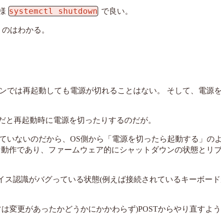
systemctl shutdown
様
で良い。
いうのはわかる。
ンでは再起動しても電源が切れることはない。 そして、電源
)だと再起動時に電源を切ったりするのだが。
ていないのだから、OS側から「電源を切ったら起動する」の
な動作であり、ファームウェア的にシャットダウンの状態とリ
バイス認識がバグっている状態(例えば接続されているキーボー
場合は(通常は変更があったかどうかにかかわらず)POSTからやり直す