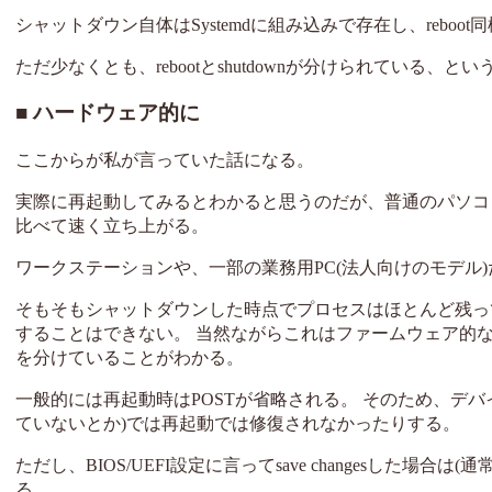
シャットダウン自体はSystemdに組み込みで存在し、reboot同
ただ少なくとも、rebootとshutdownが分けられている、と
ハードウェア的に
ここからが私が言っていた話になる。
実際に再起動してみるとわかると思うのだが、普通のパソコ
比べて速く立ち上がる。
ワークステーションや、一部の業務用PC(法人向けのモデル
そもそもシャットダウンした時点でプロセスはほとんど残っ
することはできない。 当然ながらこれはファームウェア的
を分けていることがわかる。
一般的には再起動時はPOSTが省略される。 そのため、デ
ていないとか)では再起動では修復されなかったりする。
ただし、BIOS/UEFI設定に言ってsave changesした
る。