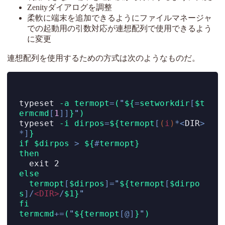
Zenityダイアログを調整
柔軟に端末を追加できるようにファイルマネージャ
での起動用の引数対応が連想配列で使用できるよう
に変更
連想配列を使用するための方式は次のようなものだ。
typeset
-a
termopt
=
(
"
${
=
setworkdir
[
$t
ermcmd
[
1
]]
}
"
)
typeset
-i
dirpos
=
${termopt
[
(
i
)
*<
DIR
>
*]
}
if
$dirpos
>
${
#
termopt}
then
exit
 2
else
termopt
[
$dirpos
]=
"
${termopt
[
$dirpo
s
]/
<DIR>
/
$1}
"
fi
termcmd
+=
(
"
${termopt
[@]
}
"
)