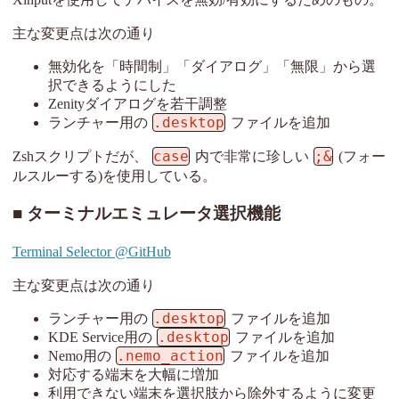
主な変更点は次の通り
無効化を「時間制」「ダイアログ」「無限」から選
択できるようにした
Zenityダイアログを若干調整
.desktop
ランチャー用の
ファイルを追加
case
;&
Zshスクリプトだが、
内で非常に珍しい
(フォー
ルスルーする)を使用している。
ターミナルエミュレータ選択機能
Terminal Selector @GitHub
主な変更点は次の通り
.desktop
ランチャー用の
ファイルを追加
.desktop
KDE Service用の
ファイルを追加
.nemo_action
Nemo用の
ファイルを追加
対応する端末を大幅に増加
利用できない端末を選択肢から除外するように変更