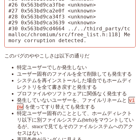
#26 0x563bd9ca3fbe <unknown>

#27 0x563bd9ca2e0f <unknown>

#28 0x563bd9ca34f3 <unknown>

#29 0x563bd9ca3639 <unknown>

#30 0x563bd9cd4664 ../../third_party/tc
malloc/chromium/src/free_list.h:118] Me
mory corruption detected. 
このバグのややこしさは以下の通りだ
特定ユーザーでしか発生しない
ユーザー固有のファイルを全て削除しても発生する
システムを再インストールした場合でもホームディ
レクトリを全て書き戻すと発生する
プロファイルやソフトウェアに関係なく発生する
vi
発生していないユーザーを、ファイルリネームと
pw
を使ってすり替えても発生する
特定ユーザー固有のこととして、ホームディレクト
リ以下に別ファイルシステム(btrfs)をマウントしてい
るが、straceで見てもそのファイルシステムへのアク
セスはない
再現条件がランダムに見える