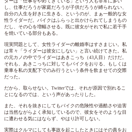
ダーは「仕事をやめてきている」という人も非常に多い
し、仕事だろうが家庭だろうが子供だろうが縛られない、
自分の人生を好きに生きる、というのが、まぁ一般的な女
性ライダーだ。バイクはふらっと出かけられてしまうもの
だし、その心を増幅させる。既に彼女がそれで私に若干手
を焼いている部分もある。
現実問題として、女性ライダーの離婚率はすさまじい。私
は常々「ライダーは彼女にしない」と言い続けてきた。私
の元カノの中でライダーはあきこっち（43人目）だけだ。
それも、あきこっちに対してもバイクをおりる、もしくは
乗車を私の支配下でのみ行うという条件を飲ませての交際
だった。
だから、取らせない。Twitterでは、それが原因で別れるこ
とになるのでは、という声があったりした。
また、それを抜きにしてもバイクの危険性や過酷さや迫害
は当然ながらよく承知しているので、彼女をそのような目
に遭わせる気にはならず、やはり許可しない。
実際はクルマにしても事故を起こしたときにはその責をお