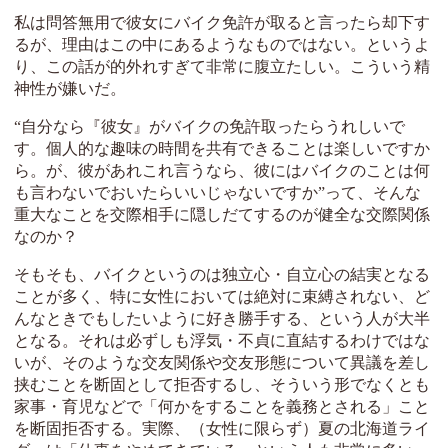
私は問答無用で彼女にバイク免許が取ると言ったら却下す
るが、理由はこの中にあるようなものではない。というよ
り、この話が的外れすぎて非常に腹立たしい。こういう精
神性が嫌いだ。
“自分なら『彼女』がバイクの免許取ったらうれしいで
す。個人的な趣味の時間を共有できることは楽しいですか
ら。が、彼があれこれ言うなら、彼にはバイクのことは何
も言わないでおいたらいいじゃないですか”って、そんな
重大なことを交際相手に隠しだてするのが健全な交際関係
なのか？
そもそも、バイクというのは独立心・自立心の結実となる
ことが多く、特に女性においては絶対に束縛されない、ど
んなときでもしたいように好き勝手する、という人が大半
となる。それは必ずしも浮気・不貞に直結するわけではな
いが、そのような交友関係や交友形態について異議を差し
挟むことを断固として拒否するし、そういう形でなくとも
家事・育児などで「何かをすることを義務とされる」こと
を断固拒否する。実際、（女性に限らず）夏の北海道ライ