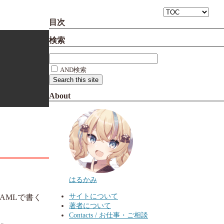
目次
検索
AND検索
About
はるかみ
サイトについて
YAMLで書く
著者について
Contacts / お仕事・ご相談