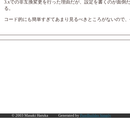
3.xでの非互換変更を行った理由だが、設定を書くのが面倒だ
る。
コード的にも簡単すぎてあまり見るべきところがないので、
© 2003 Masaki Haruka
Generated by
PureBuilder Simply