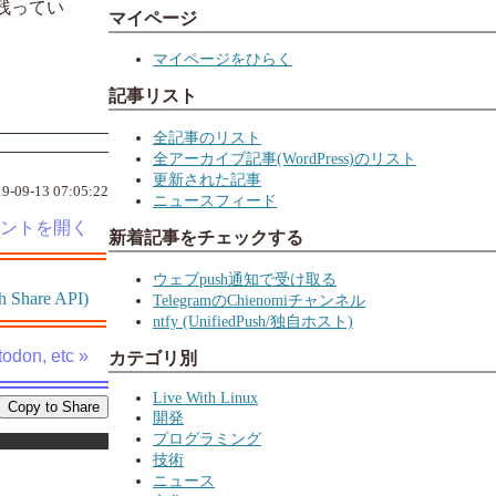
残ってい
マイページ
マイページをひらく
記事リスト
全記事のリスト
全アーカイブ記事(WordPress)のリスト
更新された記事
9-09-13 07:05:22
ニュースフィード
新着記事をチェックする
ウェブpush通知で受け取る
h Share API)
TelegramのChienomiチャンネル
ntfy (UnifiedPush/独自ホスト)
odon, etc »
カテゴリ別
Live With Linux
開発
プログラミング
技術
ニュース