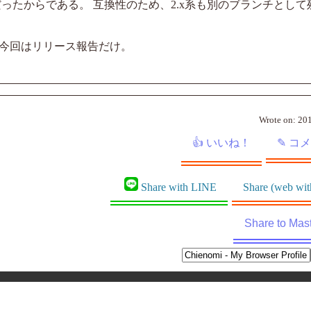
ったからである。 互換性のため、2.x系も別のブランチとして
今回はリリース報告だけ。
Wrote on:
201
Share with LINE
Share (web wit
Share to Mast