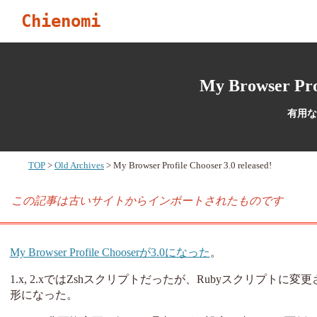
Chienomi
My Browser Prof
有用な
TOP
Old Archives
My Browser Profile Chooser 3.0 released!
この記事は古いサイトからインポートされたものです
My Browser Profile Chooserが3.0になった
。
1.x, 2.xではZshスクリプトだったが、Rubyスクリプト
形になった。