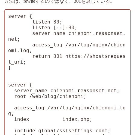
方法は、rewiteするのではなく、301を返している。
server {

        listen 80;

        listen [::]:80;

        server_name chienomi.reasonset.
net;

        access_log /var/log/nginx/chien
omi.log;

        return 301 https://$host$reques
t_uri;

}

server {

  server_name chienomi.reasonset.net;

  root /web/blog/chienomi;

  access_log /var/log/nginx/chienomi.lo
g;

  index           index.php;

  include global/sslsettings.conf;
