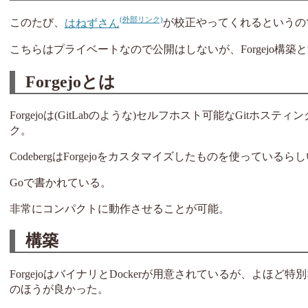
このたび、
はねずさん
が校正やってくれるというので
こちらはプライベートなので公開はしないが、Forgejo構
Forgejoとは
Forgejoは(GitLabのような)セルフホスト可能なGitホ
ク。
CodebergはForgejoをカスタマイズしたものを使っているら
Goで書かれている。
非常にコンパクトに動作させることが可能。
構築
ForgejoはバイナリとDockerが用意されているが、よ
のほうが良かった。