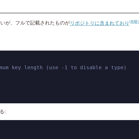
くいが、フルで記載されたものが
リポジトリに含まれており
mum key length (use -1 to disable a type)
る: