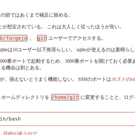
この節ではあくまで補足に留める。
とが想定されている。 これは大人しく従ったほうが良い。
ib/forgejo
git
。
ユーザーでアクセスする。
ない。 sqliteは10ユーザー以下推奨らしい。 sqliteが使えるのは素晴
000番ポートで起動するため、3000番ポートを開けておく必要
じる機会は割とある。
が、揃えないとうまく機能しない。 SSHのポートは
ホストのss
/home/git
、ホームディレクトリを
に変更することと、ログ
in/bash
。目的が違うので。