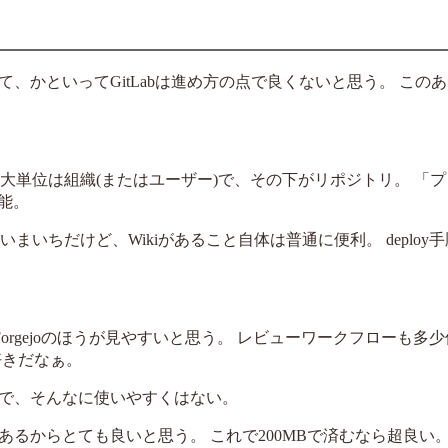
て、かといってGitLabは進め方の点で良くないと思う。 この
い。 最大単位は組織(またはユーザー)で、その下がリポジトリ。 「
能。
まいちだけど、Wikiがあること自体は普通に便利。 deploy
にForgejoのほうが見やすいと思う。 レビューワークフローも多
が好きだなぁ。
で、そんなに使いやすくはない。
るからとても良いと思う。 これで200MBで済むなら超良い。sq