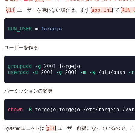
git
app.ini
RUN_
ユーザーを使わない場合は、まず
で
RUN_USER 
=
 forgejo
ユーザーを作る
groupadd
-g
 2001 forgejo
useradd
-u
 2001 
-g
 2001 
-m
-s
 /bin/bash 
-r
パーミッションの変更
chown
-R
 forgejo:forgejo /etc/forgejo /var
git
Systemdユニットは
ユーザー前提になっているので、こ