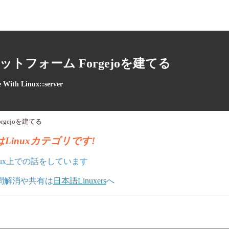
トフォーム Forgejoを建てる
e With Linux::server
rgejoを建てる
Linuxカテゴリです!
nux上での話をしています
疑問解消や共有は
日本語Linuxers
へ