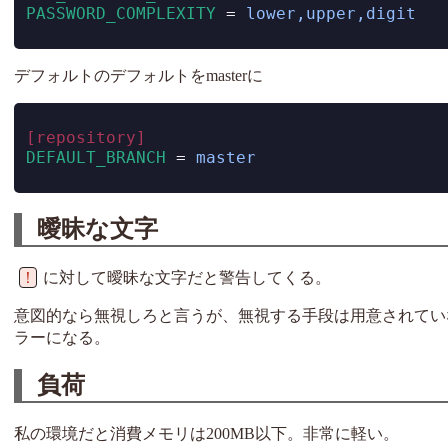
PASSWORD_COMPLEXITY 
=
 lower,upper,digit
デフォルトのデフォルトをmasterに
[repository]
DEFAULT_BRANCH 
=
 master
曖昧な文字
！
に対して曖昧な文字だと警告してくる。
意図的なら無視しろと言うが、無視する手段は用意されてい
ラーになる。
負荷
私の環境だと消費メモリは200MB以下。非常に軽い。