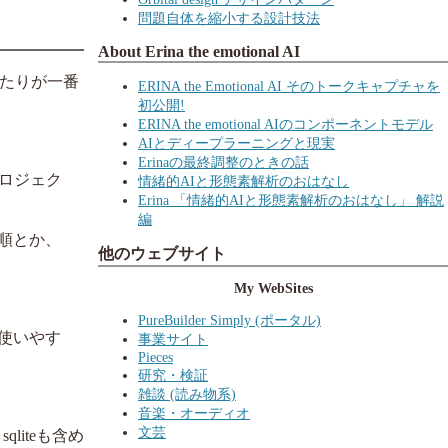
問題自体を縮小する設計技法
About Erina the emotional AI
あたりが一番
ERINA the Emotional AI そのトークキャプチャを
初公開!
ERINA the emotional AIのコンポーネントモデル
AIとディープラーニングと現実
Erinaの最終調整のときの話
プロジェク
情緒的AIと形態素解析のおはなし
Erina 「情緒的AIと形態素解析のおはなし」 解説
編
手順とか、
他のウェブサイト
My WebSites
PureBuilder Simply (ポータル)
少使いやす
事業サイト
Pieces
研究・検証
雑談 (読み物系)
音楽・オーディオ
文芸
liteも含め