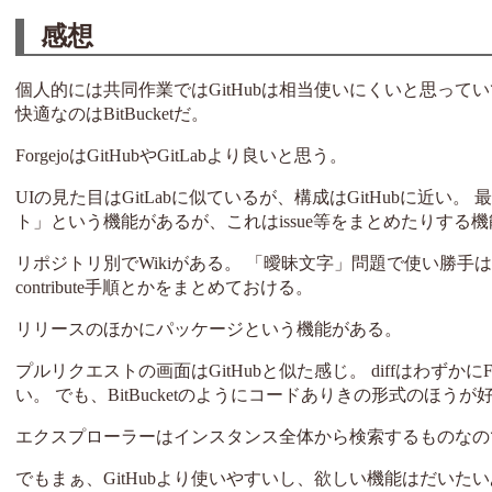
感想
個人的には共同作業ではGitHubは相当使いにくいと思ってい
快適なのはBitBucketだ。
ForgejoはGitHubやGitLabより良いと思う。
UIの見た目はGitLabに似ているが、構成はGitHubに近
ト」という機能があるが、これはissue等をまとめたりする機
リポジトリ別でWikiがある。 「曖昧文字」問題で使い勝手はい
contribute手順とかをまとめておける。
リリースのほかにパッケージという機能がある。
プルリクエストの画面はGitHubと似た感じ。 diffはわずか
い。 でも、BitBucketのようにコードありきの形式のほう
エクスプローラーはインスタンス全体から検索するものなの
でもまぁ、GitHubより使いやすいし、欲しい機能はだいたいあ