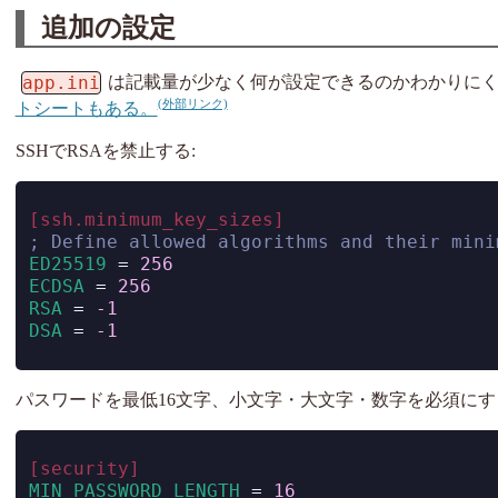
追加の設定
app.ini
は記載量が少なく何が設定できるのかわかりに
トシートもある。
SSHでRSAを禁止する:
[ssh.minimum_key_sizes]
; Define allowed algorithms and their mini
ED25519 
=
256
ECDSA 
=
256
RSA 
=
-1
DSA 
=
-1
パスワードを最低16文字、小文字・大文字・数字を必須にす
[security]
MIN_PASSWORD_LENGTH 
=
16