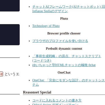
チャットAIフレームワーク(AIチャットボット) 旧
Inflaton Stellaのデザイン
Pluto
Technology of Pluto
Browser profile chooser
ブラウザのプロファイルを使い分ける
Prebuilt dynamic content
「事前生成戦略」の原点、チャットスクリプト
(コードつき)
ゆいちゃっと型HTMLチャットの極致 0chat
OneChat
le
というエ
OneChat: 「完全にモダンな設計」のチャットシス
テム
Reasonset Special
コードに入れるコメントの書き方
Orbital design デザインパターン