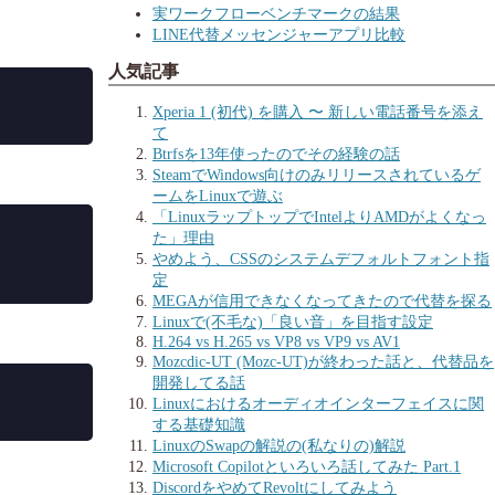
実ワークフローベンチマークの結果
LINE代替メッセンジャーアプリ比較
人気記事
Xperia 1 (初代) を購入 〜 新しい電話番号を添え
て
Btrfsを13年使ったのでその経験の話
SteamでWindows向けのみリリースされているゲ
ームをLinuxで遊ぶ
「LinuxラップトップでIntelよりAMDがよくなっ
た」理由
やめよう、CSSのシステムデフォルトフォント指
定
MEGAが信用できなくなってきたので代替を探る
Linuxで(不毛な)「良い音」を目指す設定
H.264 vs H.265 vs VP8 vs VP9 vs AV1
Mozcdic-UT (Mozc-UT)が終わった話と、代替品を
開発してる話
Linuxにおけるオーディオインターフェイスに関
する基礎知識
LinuxのSwapの解説の(私なりの)解説
Microsoft Copilotといろいろ話してみた Part.1
DiscordをやめてRevoltにしてみよう