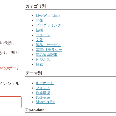
カテゴリ別
Live With Linux
開発
プログラミング
技術
ニュース
文化
らしい長所。
製品・サービス
基礎/リテラシー
あり。 初期
読み物系記事
ビジネス
雑感
hdのポート
テーマ別
キーボード
インシェル
フォント
作業環境
Fediverse
Mozcdict Ext
Up-to-date