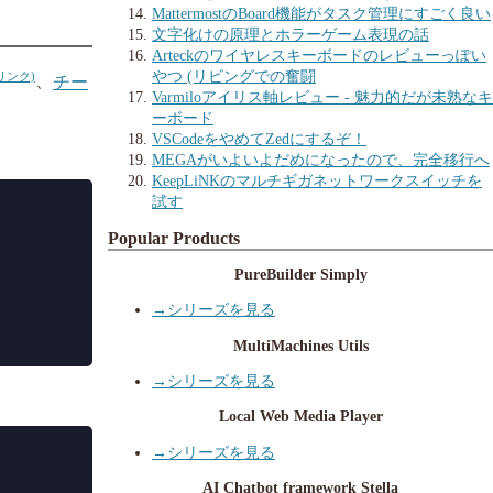
MattermostのBoard機能がタスク管理にすごく良い
文字化けの原理とホラーゲーム表現の話
Arteckのワイヤレスキーボードのレビューっぽい
やつ (リビングでの奮闘
、
チー
Varmiloアイリス軸レビュー - 魅力的だが未熟なキ
ーボード
VSCodeをやめてZedにするぞ！
MEGAがいよいよだめになったので、完全移行へ
KeepLiNKのマルチギガネットワークスイッチを
試す
Popular Products
PureBuilder Simply
→シリーズを見る
MultiMachines Utils
→シリーズを見る
Local Web Media Player
→シリーズを見る
AI Chatbot framework Stella