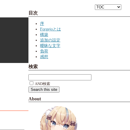
目次
序
Forgejoとは
構築
追加の設定
曖昧な文字
負荷
感想
検索
AND検索
About