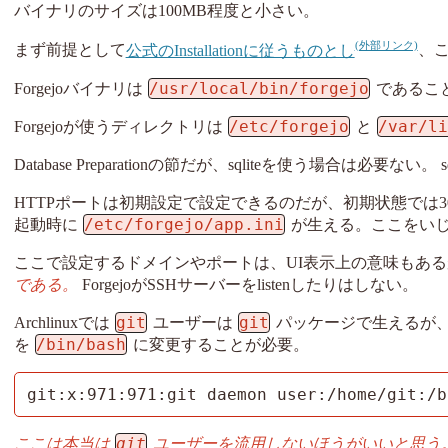
バイナリのサイズは100MB程度と小さい。
まず前提として
公式のInstallationに従うものとし
、
/usr/local/bin/forgejo
Forgejoバイナリは
であるこ
/etc/forgejo
/var/l
Forgejoが使うディレクトリは
と
Database Preparationの節だが、sqliteを使う場合は必要
HTTPポートは初期設定で設定できるのだが、初期状態では3
/etc/forgejo/app.ini
起動時に
が生える。ここをい
ここで設定するドメインやポートは、UI表示上の意味もある
である。
ForgejoがSSHサーバーをlistenしたりはしない。
git
git
Archlinuxでは
ユーザーは
パッケージで生えるが
/bin/bash
を
に変更することが必要。
git:x:971:971:git daemon user:/home/git:/b
git
ここは本当は
ユーザーを流用しないほうがいいと思う