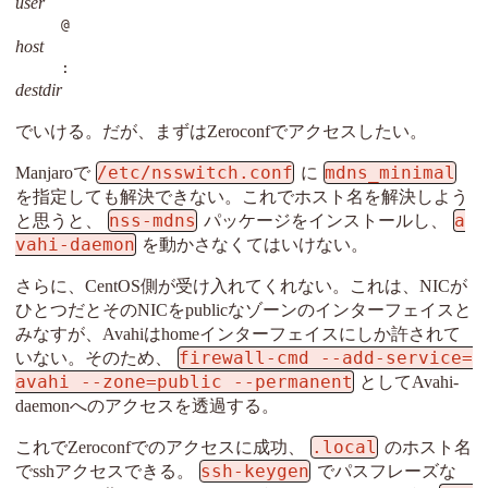
user
@
host
:
destdir
でいける。だが、まずはZeroconfでアクセスしたい。
/etc/nsswitch.conf
mdns_minimal
Manjaroで
に
を指定しても解決できない。これでホスト名を解決しよう
nss-mdns
a
と思うと、
パッケージをインストールし、
vahi-daemon
を動かさなくてはいけない。
さらに、CentOS側が受け入れてくれない。これは、NICが
ひとつだとそのNICをpublicなゾーンのインターフェイスと
みなすが、Avahiはhomeインターフェイスにしか許されて
firewall-cmd --add-service=
いない。そのため、
avahi --zone=public --permanent
としてAvahi-
daemonへのアクセスを透過する。
.local
これでZeroconfでのアクセスに成功、
のホスト名
ssh-keygen
でsshアクセスできる。
でパスフレーズな