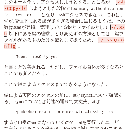
ssh
しのキーを作り、アクセスしようとする。ところが、
-copy-id
しようとした段階で
Too many authentication
となり、sshアクセスできない。これは、
failures for ...
sshの管理下にある鍵が多すぎる場合に生じるようだ。その
~/.ss
数はsshdが登録、管理している鍵とファイルとして
h
以下にある鍵の総数。とりあえずの方法としては、鍵フ
~/.ssh/co
ァイルがあるものだけを鍵として扱うため、
nfig
に
IdentitiesOnly yes 
と書くと改善される。ただし、ファイル自体が多くなると
これでもダメだろう。
これで鍵によるアクセスまでできるようになった。
鍵による実際のアクセスの前に、atとrsyncについて確認す
る。rsyncについては前述の通りで大丈夫。atは
$ <kbd>at now + 1 minutes &lt;&lt;&lt; 'zsh -c "n
すると自身のuidになっているので、atを実行したユーザー
で実行されることが分かる。EncFSに対してアクセスする