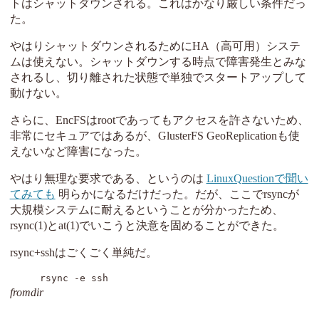
トはシャットダウンされる。これはかなり厳しい条件だっ
た。
やはりシャットダウンされるためにHA（高可用）システ
ムは使えない。シャットダウンする時点で障害発生とみな
されるし、切り離された状態で単独でスタートアップして
動けない。
さらに、EncFSはrootであってもアクセスを許さないため、
非常にセキュアではあるが、GlusterFS GeoReplicationも使
えないなど障害になった。
やはり無理な要求である、というのは
LinuxQuestionで聞い
てみても
明らかになるだけだった。だが、ここでrsyncが
大規模システムに耐えるということが分かったため、
rsync(1)
と
at(1)
でいこうと決意を固めることができた。
rsync+sshはごくごく単純だ。
rsync -e ssh 
fromdir